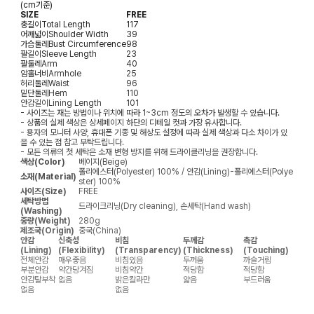
(cm기준)
SIZE
FREE
총길이
Total Length
117
어깨넓이
Shoulder Width
39
가슴둘레
Bust Circumference
98
팔길이
Sleeve Length
23
팔둘레
Arm
40
암홀너비
Armhole
25
허리둘레
Waist
96
밑단둘레
Hem
110
안감길이
Lining Length
101
- 사이즈는 재는 방법이나 위치에 따라 1~3cm 정도의 오차가 발생할 수 있습니다.
- 상품의 실제 색상은 상세페이지 하단의 디테일 컷과 가장 유사합니다.
- 용자의 모니터 사양, 휴대폰 기종 및 해상도 설정에 따라 실제 색상과 다소 차이가 있
을 수 있는 점 참고 부탁드립니다.
- 모든 의류의 첫 세탁은 소재 변형 방지를 위해 드라이클리닝을 권장합니다.
색상(Color)
베이지(Beige)
폴리에스터(Polyester) 100% / 안감(Lining)-폴리에스터(Polye
소재(Material)
ster) 100%
사이즈(Size)
FREE
세탁방법
드라이크리닝(Dry cleaning), 손세탁(Hand wash)
(Washing)
중량(Weight)
280g
제조국(Origin)
중국(China)
안감
신축성
비침
두께감
촉감
(Lining)
(Flexibility)
(Transparency)
(Thickness)
(Touching)
전체안감
매우좋음
비침있음
두꺼움
까슬거림
부분안감
약간당겨짐
비침약간
적당함
적당함
안감탈부착
없음
밝은칼라만
얇음
부드러움
없음
없음