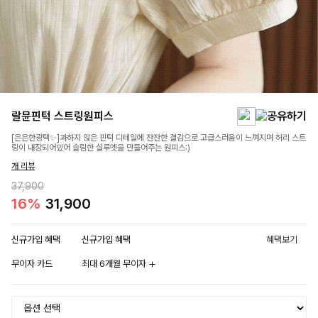
랄뮨핀턱 스트링원피스
[은은한광택✨]과하지 않은 핀턱 디테일에 잔잔한 결감으로 고급스러움이 느껴지며 허리 스트
링이 내장되어있어 슬림한 실루엣을 만들어주는 원피스:)
개 리뷰
37,900
16%
31,900
신규가입 혜택
신규가입 혜택
혜택보기
무이자 카드
최대 6개월 무이자