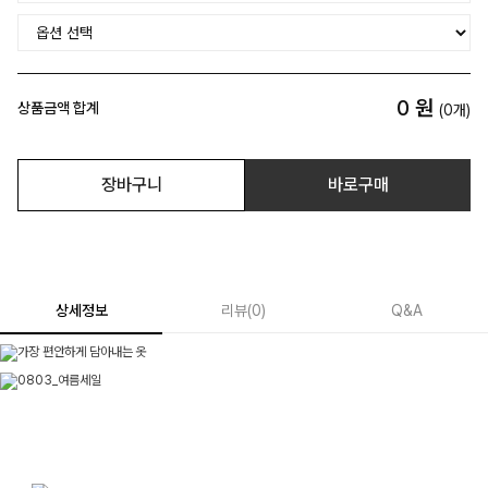
0
원
상품금액 합계
(
0
개)
장바구니
바로구매
상세정보
리뷰
(
0
)
Q&A