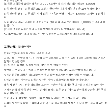
객님 부담입니다.
(상품을 저희쪽에 보내는 배송비 3,000+고객님께 다시 발송되는 배송비 3,000)
상품 불량일 경우 : 동일 상품으로 교환시 클릭앤퍼니에서 왕복 운임을 모두 부담합니다.
상품 불량일 경우 : 동일 상품 외 타 상품이나 옵션 변경시 배송비 3,000원 고객님 부담입니
다.
상품 불량일 경우 : 교환이 아닌 변심으로 반품을 할 경우 초기 배송비 3,000원은 고객님 부
담입니다.
(인위적인 훼손 & 수선 등의 악용을 방지하기 위함이니 양해부탁드립니다)
*교환/반품시에도 추가 발생되는 모든 도선료는 고객님께서 부담해주셔야 합니다.
교환/반품이 불가한 경우
반품기한(상품 수령후 7일)이 경과한 경우
공정거래, 표준약관 제 15조 2항에 의한 이용자의 사용 또는 일부 소비에 의하여 재화 가치가
현저히 감소한 경우
(착용 흔적, 화장품, 탈취제 냄새, 세탁, 수선, 택훼손 포함)
세탁을 하신 경우나 착용을 하신 후에는 불량이 발견되어도 교환/반품이 불가합니다.
워싱면 종류의 제품은 워싱과정에서 옷이 살짝 돌아가는 현상이 있을 수 있습니다.
피팅만 해보신 경우라도 상품이 훼손된 경우(구김,늘어남,보풀)는 불가합니다.
배송 시 생긴 구김, 단추 바느질의 느슨함, 간단한 손질이 가능한 마감실 처리가 미흡한 경우
거래처 공정 과정 중 단추구멍이 완벽히 뚫리지 않은 경우 (가위로 간단하게 구멍을 내주신 뒤
착용 부탁드립니다)
워싱 과정 중 발생하는 냄새와 단추 위치를 나타내는 초크 자국이 남은 경우
지퍼의 뻣뻣한 움직임, 신발이나 가방 및 소품 마감 처리에서 생긴 소량의 본드 자국이 있는 경
우