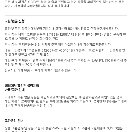
모든 배송 과정은 CCTV로 촬영 후 출고 진행되고 있어 상품을 고의적으로 훼손하시는 경우
확인이 가능하며 교환/반품 처리 절대 불가합니다.
교환/반품 신청
교환/반품은 상품수령일부터 7일 이내 고객센터 또는 게시판으로 신청해주셔야 합니다.
회수 접수 방법 : CJ대한통운택배(1588-1255)ARS 연결 후 1번 ▷ 1번 ▷ 받으신 운송장 번
호 등록 ▷ 착불로 선택 ▷ 회수접수 완료
회수 접수 후 대한통운 담당 기사가 주말 제외 1-2일 이내에 회수지로 방문합니다.
배송비 입금계좌 : 국민은행 512637-01-001048 / 예금주 : (주)클릭앤퍼니 (입금자명 옆
에 휴대폰 뒷번호 4자리 기재 요청)
대량 구매 후 반품 시 반품 수거 비용이 1만원 이상 추가 부과될 수 있습니다. (30만원 이상 주
문건/상품 개수 70% 이상 반품 시)
상습적인 대량 반품 시 구매에 제한이 있을 수 있습니다.
해외에서 확인된 불량제품
반품/교환 안내
국내에서 배송 받은 상품을 개인적으로 해외에 전달하신 후 불량제품으로 확인되었을 경우,
해당 제품이 클릭앤퍼니로 도착된 후에 교환/반품 처리가 가능하며, 클릭앤퍼니에서는 국내택
배비에 한해서 운송비를 부담 합니다
교환운임 안내
상품 교환은 동일 상품 또는 타 상품으로도 교환 가능하며, 교환시 교환배송비 6,000원은 고