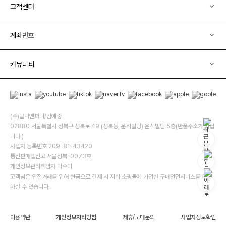
고객센터
계좌번호
커뮤니티
(주)클릭앤퍼니/김예중
02880 서울특별시 성북구 성북로 49 (성북동, 운석빌딩) 운석빌딩 5층(반품주소가 아닙
니다.)
사업자 등록번호 209-81-43420
통신판매업신고 서울성북-0073호
개인정보관리책임자 박수미
고객님은 안전거래를 위해 현금으로 결제 시 저희 소핑몰에 가입한 구매안전서비스를 이용
하실 수 있습니다.
이용약관
개인정보처리방침
제휴/도매문의
사업자정보확인