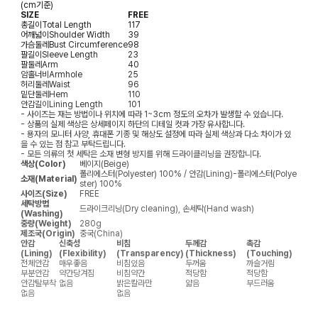
(cm기준)
SIZE
FREE
총길이
Total Length
117
어깨넓이
Shoulder Width
39
가슴둘레
Bust Circumference
98
팔길이
Sleeve Length
23
팔둘레
Arm
40
암홀너비
Armhole
25
허리둘레
Waist
96
밑단둘레
Hem
110
안감길이
Lining Length
101
- 사이즈는 재는 방법이나 위치에 따라 1~3cm 정도의 오차가 발생할 수 있습니다.
- 상품의 실제 색상은 상세페이지 하단의 디테일 컷과 가장 유사합니다.
- 용자의 모니터 사양, 휴대폰 기종 및 해상도 설정에 따라 실제 색상과 다소 차이가 있
을 수 있는 점 참고 부탁드립니다.
- 모든 의류의 첫 세탁은 소재 변형 방지를 위해 드라이클리닝을 권장합니다.
색상(Color)
베이지(Beige)
폴리에스터(Polyester) 100% / 안감(Lining)-폴리에스터(Polye
소재(Material)
ster) 100%
사이즈(Size)
FREE
세탁방법
드라이크리닝(Dry cleaning), 손세탁(Hand wash)
(Washing)
중량(Weight)
280g
제조국(Origin)
중국(China)
안감
신축성
비침
두께감
촉감
(Lining)
(Flexibility)
(Transparency)
(Thickness)
(Touching)
전체안감
매우좋음
비침있음
두꺼움
까슬거림
부분안감
약간당겨짐
비침약간
적당함
적당함
안감탈부착
없음
밝은칼라만
얇음
부드러움
없음
없음