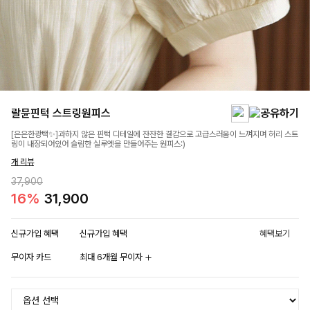
랄뮨핀턱 스트링원피스
[은은한광택✨]과하지 않은 핀턱 디테일에 잔잔한 결감으로 고급스러움이 느껴지며 허리 스트
링이 내장되어있어 슬림한 실루엣을 만들어주는 원피스:)
개 리뷰
37,900
16%
31,900
신규가입 혜택
신규가입 혜택
혜택보기
무이자 카드
최대 6개월 무이자