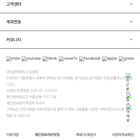
고객센터
계좌번호
커뮤니티
(주)클릭앤퍼니/김예중
02880 서울특별시 성북구 성북로 49 (성북동, 운석빌딩) 운석빌딩 5층(반품주소가 아닙
니다.)
사업자 등록번호 209-81-43420
통신판매업신고 서울성북-0073호
개인정보관리책임자 박수미
고객님은 안전거래를 위해 현금으로 결제 시 저희 소핑몰에 가입한 구매안전서비스를 이용
하실 수 있습니다.
이용약관
개인정보처리방침
제휴/도매문의
사업자정보확인