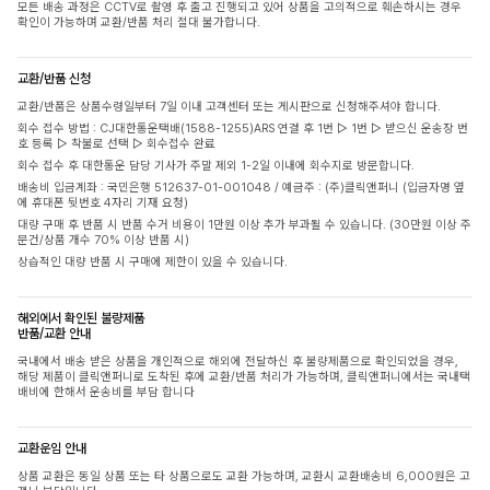
모든 배송 과정은 CCTV로 촬영 후 출고 진행되고 있어 상품을 고의적으로 훼손하시는 경우
확인이 가능하며 교환/반품 처리 절대 불가합니다.
교환/반품 신청
교환/반품은 상품수령일부터 7일 이내 고객센터 또는 게시판으로 신청해주셔야 합니다.
회수 접수 방법 : CJ대한통운택배(1588-1255)ARS 연결 후 1번 ▷ 1번 ▷ 받으신 운송장 번
호 등록 ▷ 착불로 선택 ▷ 회수접수 완료
회수 접수 후 대한통운 담당 기사가 주말 제외 1-2일 이내에 회수지로 방문합니다.
배송비 입금계좌 : 국민은행 512637-01-001048 / 예금주 : (주)클릭앤퍼니 (입금자명 옆
에 휴대폰 뒷번호 4자리 기재 요청)
대량 구매 후 반품 시 반품 수거 비용이 1만원 이상 추가 부과될 수 있습니다. (30만원 이상 주
문건/상품 개수 70% 이상 반품 시)
상습적인 대량 반품 시 구매에 제한이 있을 수 있습니다.
해외에서 확인된 불량제품
반품/교환 안내
국내에서 배송 받은 상품을 개인적으로 해외에 전달하신 후 불량제품으로 확인되었을 경우,
해당 제품이 클릭앤퍼니로 도착된 후에 교환/반품 처리가 가능하며, 클릭앤퍼니에서는 국내택
배비에 한해서 운송비를 부담 합니다
교환운임 안내
상품 교환은 동일 상품 또는 타 상품으로도 교환 가능하며, 교환시 교환배송비 6,000원은 고