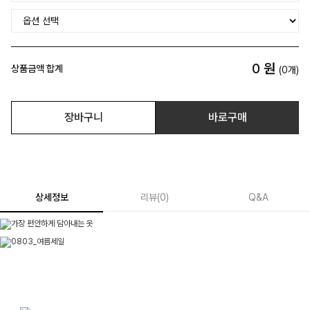
0
원
상품금액 합계
(
0
개)
장바구니
바로구매
상세정보
리뷰
(
0
)
Q&A