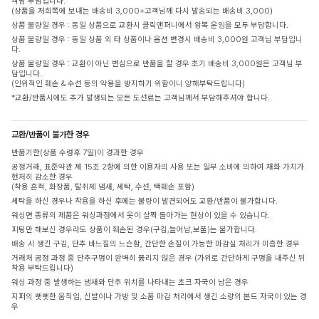
객님 부담입니다.
(상품을 저희쪽에 보내는 배송비 3,000+고객님께 다시 발송되는 배송비 3,000)
상품 불량일 경우 : 동일 상품으로 교환시 클릭앤퍼니에서 왕복 운임을 모두 부담합니다.
상품 불량일 경우 : 동일 상품 외 타 상품이나 옵션 변경시 배송비 3,000원 고객님 부담입니
다.
상품 불량일 경우 : 교환이 아닌 변심으로 반품을 할 경우 초기 배송비 3,000원은 고객님 부
담입니다.
(인위적인 훼손 & 수선 등의 악용을 방지하기 위함이니 양해부탁드립니다)
*교환/반품시에도 추가 발생되는 모든 도선료는 고객님께서 부담해주셔야 합니다.
교환/반품이 불가한 경우
반품기한(상품 수령후 7일)이 경과한 경우
공정거래, 표준약관 제 15조 2항에 의한 이용자의 사용 또는 일부 소비에 의하여 재화 가치가
현저히 감소한 경우
(착용 흔적, 화장품, 탈취제 냄새, 세탁, 수선, 택훼손 포함)
세탁을 하신 경우나 착용을 하신 후에는 불량이 발견되어도 교환/반품이 불가합니다.
워싱면 종류의 제품은 워싱과정에서 옷이 살짝 돌아가는 현상이 있을 수 있습니다.
피팅만 해보신 경우라도 상품이 훼손된 경우(구김,늘어남,보풀)는 불가합니다.
배송 시 생긴 구김, 단추 바느질의 느슨함, 간단한 손질이 가능한 마감실 처리가 미흡한 경우
거래처 공정 과정 중 단추구멍이 완벽히 뚫리지 않은 경우 (가위로 간단하게 구멍을 내주신 뒤
착용 부탁드립니다)
워싱 과정 중 발생하는 냄새와 단추 위치를 나타내는 초크 자국이 남은 경우
지퍼의 뻣뻣한 움직임, 신발이나 가방 및 소품 마감 처리에서 생긴 소량의 본드 자국이 있는 경
우