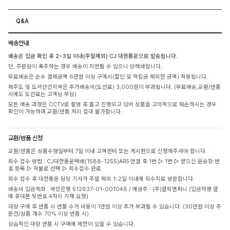
Q&A
배송안내
배송은 입금 확인 후 2~3일 이내(주말제외) CJ 대한통운으로 발송됩니다.
단, 주문량이 폭주하는 경우 배송이 지연될 수 있으니 양해바랍니다.
무료배송은 순수 결제금액 6만원 이상 구매시(할인 및 적립금 제외한 금액) 적용됩니다.
제주도 및 도서산간지역은 추가배송비(도선료) 3,000원이 부과됩니다. (무료배송,교환/반품
시에도 도선료는 고객님 부담)
모든 배송 과정은 CCTV로 촬영 후 출고 진행되고 있어 상품을 고의적으로 훼손하시는 경우
확인이 가능하며 교환/반품 처리 절대 불가합니다.
교환/반품 신청
교환/반품은 상품수령일부터 7일 이내 고객센터 또는 게시판으로 신청해주셔야 합니다.
회수 접수 방법 : CJ대한통운택배(1588-1255)ARS 연결 후 1번 ▷ 1번 ▷ 받으신 운송장 번
호 등록 ▷ 착불로 선택 ▷ 회수접수 완료
회수 접수 후 대한통운 담당 기사가 주말 제외 1-2일 이내에 회수지로 방문합니다.
배송비 입금계좌 : 국민은행 512637-01-001048 / 예금주 : (주)클릭앤퍼니 (입금자명 옆
에 휴대폰 뒷번호 4자리 기재 요청)
대량 구매 후 반품 시 반품 수거 비용이 1만원 이상 추가 부과될 수 있습니다. (30만원 이상 주
문건/상품 개수 70% 이상 반품 시)
상습적인 대량 반품 시 구매에 제한이 있을 수 있습니다.