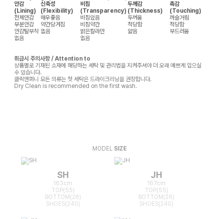
안감
신축성
비침
두께감
촉감
(Lining)
(Flexibility)
(Transparency)
(Thickness)
(Touching)
전체안감
매우좋음
비침있음
두꺼움
까슬거림
부분안감
약간당겨짐
비침약간
적당함
적당함
안감탈부착
없음
밝은칼라만
얇음
부드러움
없음
없음
취급시 주의사항 / Attention to
상품별로 기재된 소재에 해당하는 세탁 및 관리법을 지켜주셔야 더 오래 예쁘게 입으실
수 있습니다.
클릭앤퍼니 모든 의류는 첫 세탁은 드라이크리닝을 권장합니다.
Dry Clean is recommended on the first wash.
MODEL
SIZE
SH
JH
163cm
167cm
TOP(55)
TOP(55)
BOTTOM(26)
BOTTOM(26)
SHOES(240)
SHOES(240)