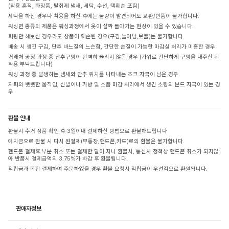
(착용 흔적, 화장품, 탈취제 냄새, 세탁, 수선, 택훼손 포함)
세탁을 하신 경우나 착용을 하신 후에는 불량이 발견되어도 교환/반품이 불가합니다.
워싱면 종류의 제품은 워싱과정에서 옷이 살짝 돌아가는 현상이 있을 수 있습니다.
피팅만 해보신 경우라도 상품이 훼손된 경우(구김,늘어남,보풀)는 불가합니다.
배송 시 생긴 구김, 단추 바느질의 느슨함, 간단한 손질이 가능한 마감실 처리가 미흡한 경우
거래처 공정 과정 중 단추구멍이 완벽히 뚫리지 않은 경우 (가위로 간단하게 구멍을 내주신 뒤
착용 부탁드립니다)
워싱 과정 중 발생하는 냄새와 단추 위치를 나타내는 초크 자국이 남은 경우
지퍼의 뻣뻣한 움직임, 신발이나 가방 및 소품 마감 처리에서 생긴 소량의 본드 자국이 있는 경
우
환불 안내
환불시 수거 상품 확인 후 3일이내 결제하신 방법으로 환불해드립니다
예치금으로 환불 시 다시 원결제(무통장,핸드폰,카드)로의 환불은 불가합니다.
핸드폰 결제후 부분 취소 또는 결제한 달이 지나 환불시, 통신사 정책상 핸드폰 취소가 되지않
아 반품시 결제금액의 3.75%가 차감 후 환불됩니다.
적립금과 복합 결제하여 주문하였을 경우 환불 요청시 적립금이 우선적으로 환원됩니다.
판매자정보