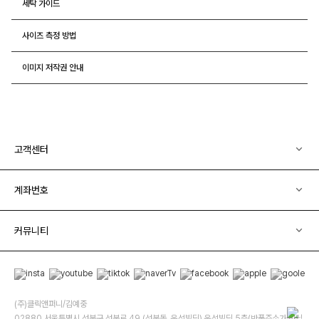
세탁 가이드
사이즈 측정 방법
이미지 저작권 안내
고객센터
계좌번호
커뮤니티
(주)클릭앤퍼니/김예중
02880 서울특별시 성북구 성북로 49 (성북동, 운석빌딩) 운석빌딩 5층(반품주소가 아닙