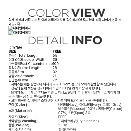
실제 색상과 가장 가까운 아래 제품이미지를 확인하세요! 모니터에 따라 차이가 있을 수
있습니다.
(cm기준)
SIZE
FREE
총길이
Total Length
55
어깨넓이
Shoulder Width
38
가슴둘레
Bust Circumference
100
팔길이
Sleeve Length
28
팔둘레
Arm
32
암홀너비
Armhole
21
밑단둘레
Hem
72
- 사이즈는 재는 방법이나 위치에 따라 1~3cm 정도의 오차가 발생할 수 있습니다.
- 상품의 실제 색상은 상세페이지 하단의 디테일 컷과 가장 유사합니다.
- 용자의 모니터 사양, 휴대폰 기종 및 해상도 설정에 따라 실제 색상과 다소 차이가 있
을 수 있는 점 참고 부탁드립니다.
- 모든 의류의 첫 세탁은 소재 변형 방지를 위해 드라이클리닝을 권장합니다.
색상(Color)
네이비(Navy), 아이보리(Ivory), 그레이(Gray)
비스코스(Viscose) 100% / 카라-면(Cotton)
소재(Material)
97%, 스판(Span) 3%
사이즈(Size)
FREE
세탁방법(Washing)
드라이크리닝(Dry cleaning)
중량(Weight)
230g
제조국(Origin)
중국(China)