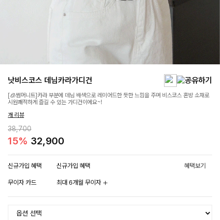
낫비스코스 데님카라가디건
[🧊썸머니트]카라 부분에 데님 배색으로 레이어드한 듯한 느낌을 주며 비스코스 혼방 소재로
시원쾌적하게 즐길 수 있는 가디건이에요~!
개 리뷰
38,700
15%
32,900
신규가입 혜택
신규가입 혜택
혜택보기
무이자 카드
최대 6개월 무이자