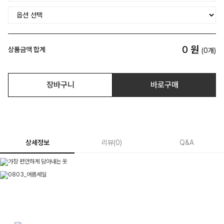
0
원
상품금액 합계
(
0
개)
장바구니
바로구매
상세정보
리뷰
(
0
)
Q&A