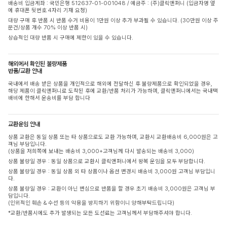
배송비 입금계좌 : 국민은행 512637-01-001048 / 예금주 : (주)클릭앤퍼니 (입금자명 옆
에 휴대폰 뒷번호 4자리 기재 요청)
대량 구매 후 반품 시 반품 수거 비용이 1만원 이상 추가 부과될 수 있습니다. (30만원 이상 주
문건/상품 개수 70% 이상 반품 시)
상습적인 대량 반품 시 구매에 제한이 있을 수 있습니다.
해외에서 확인된 불량제품
반품/교환 안내
국내에서 배송 받은 상품을 개인적으로 해외에 전달하신 후 불량제품으로 확인되었을 경우,
해당 제품이 클릭앤퍼니로 도착된 후에 교환/반품 처리가 가능하며, 클릭앤퍼니에서는 국내택
배비에 한해서 운송비를 부담 합니다
교환운임 안내
상품 교환은 동일 상품 또는 타 상품으로도 교환 가능하며, 교환시 교환배송비 6,000원은 고
객님 부담입니다.
(상품을 저희쪽에 보내는 배송비 3,000+고객님께 다시 발송되는 배송비 3,000)
상품 불량일 경우 : 동일 상품으로 교환시 클릭앤퍼니에서 왕복 운임을 모두 부담합니다.
상품 불량일 경우 : 동일 상품 외 타 상품이나 옵션 변경시 배송비 3,000원 고객님 부담입니
다.
상품 불량일 경우 : 교환이 아닌 변심으로 반품을 할 경우 초기 배송비 3,000원은 고객님 부
담입니다.
(인위적인 훼손 & 수선 등의 악용을 방지하기 위함이니 양해부탁드립니다)
*교환/반품시에도 추가 발생되는 모든 도선료는 고객님께서 부담해주셔야 합니다.