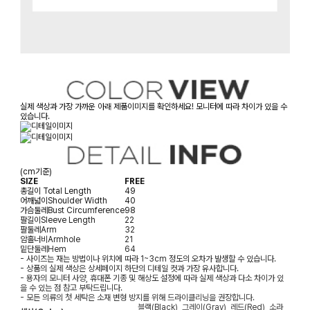
실제 색상과 가장 가까운 아래 제품이미지를 확인하세요! 모니터에 따라 차이가 있을 수
있습니다.
(cm기준)
SIZE
FREE
총길이
Total Length
49
어깨넓이
Shoulder Width
40
가슴둘레
Bust Circumference
98
팔길이
Sleeve Length
22
팔둘레
Arm
32
암홀너비
Armhole
21
밑단둘레
Hem
64
- 사이즈는 재는 방법이나 위치에 따라 1~3cm 정도의 오차가 발생할 수 있습니다.
- 상품의 실제 색상은 상세페이지 하단의 디테일 컷과 가장 유사합니다.
- 용자의 모니터 사양, 휴대폰 기종 및 해상도 설정에 따라 실제 색상과 다소 차이가 있
을 수 있는 점 참고 부탁드립니다.
- 모든 의류의 첫 세탁은 소재 변형 방지를 위해 드라이클리닝을 권장합니다.
블랙(Black), 그레이(Gray), 레드(Red), 소라