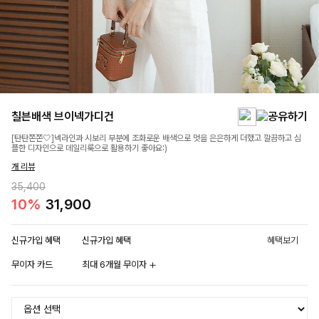
칠븐배색 브이넥가디건
[탄탄쫀쫀🤍]넥라인과 시보리 부분에 조화로운 배색으로 멋을 은은하게 더했고 깔끔하고 심
플한 디자인으로 데일리룩으로 활용하기 좋아요:)
개 리뷰
35,400
10%
31,900
신규가입 혜택
신규가입 혜택
혜택보기
무이자 카드
최대 6개월 무이자