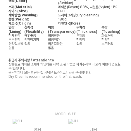
색상(Color)
(Skyblue)
소재(Material)
레이온(Rayon) 88%, 나일론(Nylon) 11%
사이즈(Size)
FREE
세탁방법(Washing)
드라이크리닝(Dry cleaning)
중량(Weight)
180g
제조국(Origin)
대한민국(Korea)
안감
신축성
비침
두께감
촉감
(Lining)
(Flexibility)
(Transparency)
(Thickness)
(Touching)
전체안감
매우좋음
비침있음
두꺼움
까슬거림
부분안감
약간당겨짐
비침약간
적당함
적당함
안감탈부착
없음
밝은칼라만
얇음
부드러움
없음
없음
취급시 주의사항 / Attention to
상품별로 기재된 소재에 해당하는 세탁 및 관리법을 지켜주셔야 더 오래 예쁘게 입으실
수 있습니다.
클릭앤퍼니 모든 의류는 첫 세탁은 드라이크리닝을 권장합니다.
Dry Clean is recommended on the first wash.
MODEL
SIZE
SH
JH