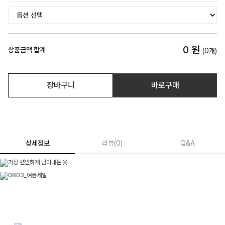
0
원
상품금액 합계
(
0
개)
장바구니
바로구매
상세정보
리뷰
(
0
)
Q&A