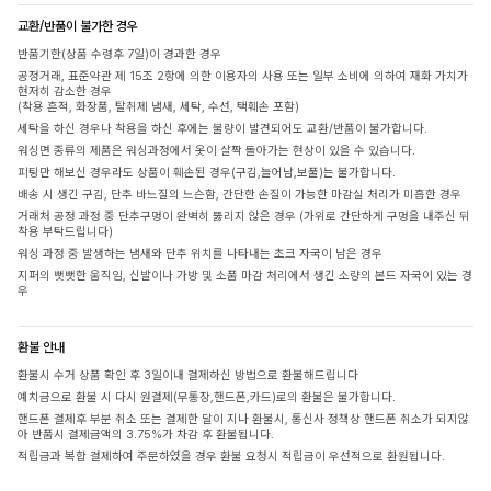
교환/반품이 불가한 경우
반품기한(상품 수령후 7일)이 경과한 경우
공정거래, 표준약관 제 15조 2항에 의한 이용자의 사용 또는 일부 소비에 의하여 재화 가치가
현저히 감소한 경우
(착용 흔적, 화장품, 탈취제 냄새, 세탁, 수선, 택훼손 포함)
세탁을 하신 경우나 착용을 하신 후에는 불량이 발견되어도 교환/반품이 불가합니다.
워싱면 종류의 제품은 워싱과정에서 옷이 살짝 돌아가는 현상이 있을 수 있습니다.
피팅만 해보신 경우라도 상품이 훼손된 경우(구김,늘어남,보풀)는 불가합니다.
배송 시 생긴 구김, 단추 바느질의 느슨함, 간단한 손질이 가능한 마감실 처리가 미흡한 경우
거래처 공정 과정 중 단추구멍이 완벽히 뚫리지 않은 경우 (가위로 간단하게 구멍을 내주신 뒤
착용 부탁드립니다)
워싱 과정 중 발생하는 냄새와 단추 위치를 나타내는 초크 자국이 남은 경우
지퍼의 뻣뻣한 움직임, 신발이나 가방 및 소품 마감 처리에서 생긴 소량의 본드 자국이 있는 경
우
환불 안내
환불시 수거 상품 확인 후 3일이내 결제하신 방법으로 환불해드립니다
예치금으로 환불 시 다시 원결제(무통장,핸드폰,카드)로의 환불은 불가합니다.
핸드폰 결제후 부분 취소 또는 결제한 달이 지나 환불시, 통신사 정책상 핸드폰 취소가 되지않
아 반품시 결제금액의 3.75%가 차감 후 환불됩니다.
적립금과 복합 결제하여 주문하였을 경우 환불 요청시 적립금이 우선적으로 환원됩니다.