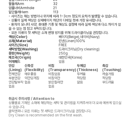
팔둘레
Arm
32
암홀너비
Armhole
21
밑단둘레
Hem
113
- 사이즈는 재는 방법이나 위치에 따라 1~3cm 정도의 오차가 발생할 수 있습니다.
- 상품의 실제 색상은 상세페이지 하단의 디테일 컷과 가장 유사합니다.
- 용자의 모니터 사양, 휴대폰 기종 및 해상도 설정에 따라 실제 색상과 다소 차이가 있
을 수 있는 점 참고 부탁드립니다.
- 모든 의류의 첫 세탁은 소재 변형 방지를 위해 드라이클리닝을 권장합니다.
색상(Color)
베이지(Beige),네이비(Navy)
소재(Material)
린넨(Linen)100%
사이즈(Size)
FREE
세탁방법(Washing)
드라이크리닝(Dry cleaning)
중량(Weight)
250g
제조국(Origin)
대한민국(Korea)
어깨패드
있음
안감
신축성
비침
두께감
촉감
(Lining)
(Flexibility)
(Transparency)
(Thickness)
(Touching)
전체안감
매우좋음
비침있음
두꺼움
까슬거림
부분안감
약간당겨짐
비침약간
적당함
적당함
안감탈부착
없음
밝은칼라만
얇음
부드러움
없음
없음
취급시 주의사항 / Attention to
상품별로 기재된 소재에 해당하는 세탁 및 관리법을 지켜주셔야 더 오래 예쁘게 입으실
수 있습니다.
클릭앤퍼니 모든 의류는 첫 세탁은 드라이크리닝을 권장합니다.
Dry Clean is recommended on the first wash.