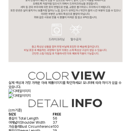
실제 색상과 가장 가까운 아래 제품이미지를 확인하세요! 모니터에 따라 차이가 있을 수
있습니다.
(cm기준)
SIZE
FREE
총길이
Total Length
56
어깨넓이
Shoulder Width
37
가슴둘레
Bust Circumference
100
팔길이
Sleeve Length
29