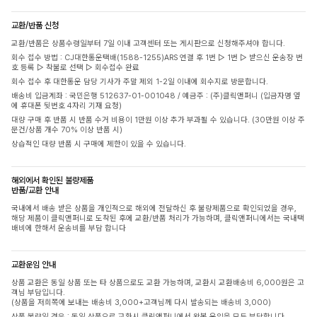
교환/반품 신청
교환/반품은 상품수령일부터 7일 이내 고객센터 또는 게시판으로 신청해주셔야 합니다.
회수 접수 방법 : CJ대한통운택배(1588-1255)ARS 연결 후 1번 ▷ 1번 ▷ 받으신 운송장 번
호 등록 ▷ 착불로 선택 ▷ 회수접수 완료
회수 접수 후 대한통운 담당 기사가 주말 제외 1-2일 이내에 회수지로 방문합니다.
배송비 입금계좌 : 국민은행 512637-01-001048 / 예금주 : (주)클릭앤퍼니 (입금자명 옆
에 휴대폰 뒷번호 4자리 기재 요청)
대량 구매 후 반품 시 반품 수거 비용이 1만원 이상 추가 부과될 수 있습니다. (30만원 이상 주
문건/상품 개수 70% 이상 반품 시)
상습적인 대량 반품 시 구매에 제한이 있을 수 있습니다.
해외에서 확인된 불량제품
반품/교환 안내
국내에서 배송 받은 상품을 개인적으로 해외에 전달하신 후 불량제품으로 확인되었을 경우,
해당 제품이 클릭앤퍼니로 도착된 후에 교환/반품 처리가 가능하며, 클릭앤퍼니에서는 국내택
배비에 한해서 운송비를 부담 합니다
교환운임 안내
상품 교환은 동일 상품 또는 타 상품으로도 교환 가능하며, 교환시 교환배송비 6,000원은 고
객님 부담입니다.
(상품을 저희쪽에 보내는 배송비 3,000+고객님께 다시 발송되는 배송비 3,000)
상품 불량일 경우 : 동일 상품으로 교환시 클릭앤퍼니에서 왕복 운임을 모두 부담합니다.