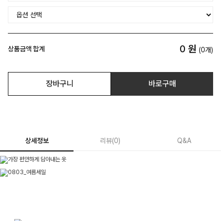
0
원
상품금액 합계
(
0
개)
장바구니
바로구매
상세정보
리뷰
(
0
)
Q&A