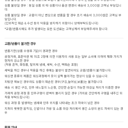
상품 불량일 경우 : 동일 상품 외 타 상품이나 옵션 변경시 배송비 3,000원 고객님 부담입니
다.
상품 불량일 경우 : 교환이 아닌 변심으로 반품을 할 경우 초기 배송비 3,000원은 고객님 부
담입니다.
(인위적인 훼손 & 수선 등의 악용을 방지하기 위함이니 양해부탁드립니다)
*교환/반품시에도 추가 발생되는 모든 도선료는 고객님께서 부담해주셔야 합니다.
교환/반품이 불가한 경우
반품기한(상품 수령후 7일)이 경과한 경우
공정거래, 표준약관 제 15조 2항에 의한 이용자의 사용 또는 일부 소비에 의하여 재화 가치가
현저히 감소한 경우
(착용 흔적, 화장품, 탈취제 냄새, 세탁, 수선, 택훼손 포함)
세탁을 하신 경우나 착용을 하신 후에는 불량이 발견되어도 교환/반품이 불가합니다.
워싱면 종류의 제품은 워싱과정에서 옷이 살짝 돌아가는 현상이 있을 수 있습니다.
피팅만 해보신 경우라도 상품이 훼손된 경우(구김,늘어남,보풀)는 불가합니다.
배송 시 생긴 구김, 단추 바느질의 느슨함, 간단한 손질이 가능한 마감실 처리가 미흡한 경우
거래처 공정 과정 중 단추구멍이 완벽히 뚫리지 않은 경우 (가위로 간단하게 구멍을 내주신 뒤
착용 부탁드립니다)
워싱 과정 중 발생하는 냄새와 단추 위치를 나타내는 초크 자국이 남은 경우
지퍼의 뻣뻣한 움직임, 신발이나 가방 및 소품 마감 처리에서 생긴 소량의 본드 자국이 있는 경
우
환불 안내