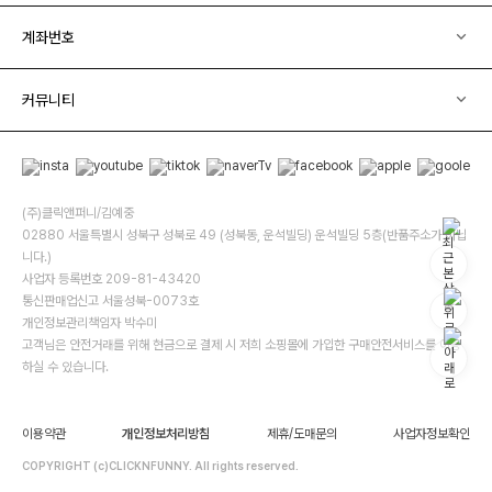
계좌번호
커뮤니티
(주)클릭앤퍼니/김예중
02880 서울특별시 성북구 성북로 49 (성북동, 운석빌딩) 운석빌딩 5층(반품주소가 아닙
니다.)
사업자 등록번호 209-81-43420
통신판매업신고 서울성북-0073호
개인정보관리책임자 박수미
고객님은 안전거래를 위해 현금으로 결제 시 저희 소핑몰에 가입한 구매안전서비스를 이용
하실 수 있습니다.
이용약관
개인정보처리방침
제휴/도매문의
사업자정보확인
COPYRIGHT (c)CLICKNFUNNY. All rights reserved.