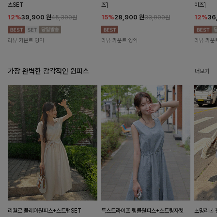
츠SET
즈]
이즈]
12%
39,900
원
15%
28,900
원
12%
36
45,300원
33,900원
리뷰 카운트 영역
리뷰 카운트 영역
리뷰 카운
가장 완벽한 감각적인 원피스
더보기
리월르 플레어원피스+스트랩SET
특스트라이프 링클원피스+스트링자켓
초밍리본 