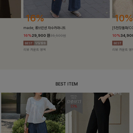
10%
10%
[5천장돌파/COOL]멜틴 퍼프블라우스
퍼피스트라이프
10%
34,900
원
10%
29,9
38,700원
리뷰 카운트 영역
리뷰 카운트 영
BEST ITEM