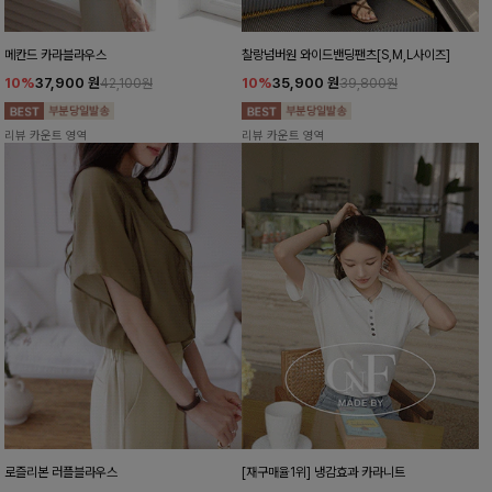
메칸드 카라블라우스
찰랑넘버원 와이드밴딩팬츠[S,M,L사이즈]
10%
37,900
원
10%
35,900
원
42,100원
39,800원
리뷰 카운트 영역
리뷰 카운트 영역
로즐리본 러플블라우스
[재구매율1위] 냉감효과 카라니트