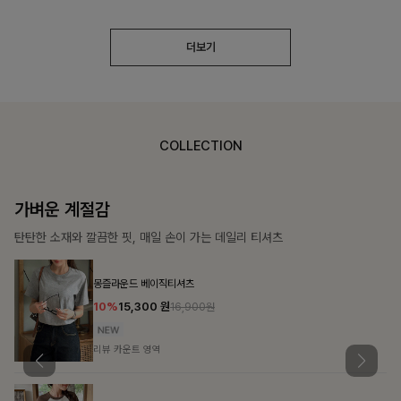
더보기
COLLECTION
가장 쉬운 코디
특별한 날부터 일상까지 함께하는 룩
큐플리츠 블라우스+스커트+벨트SET
10%
57,600
원
63,900원
리뷰 카운트 영역