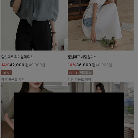
밍팃퍼프 타이블라우스
룬셀퍼프 셔링원피스
14%
42,900
원
10%
36,900
원
49,800원
40,900원
리뷰 카운트 영역
리뷰 카운트 영역