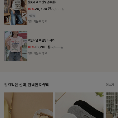
밴스트라이프 스트링원피스
25%
35,100
원
46,800원
리뷰 카운트 영역
룬셀퍼프 셔링원피스
10%
36,900
원
40,900원
리뷰 카운트 영역
감각적인 선택, 완벽한 마무리
더보기