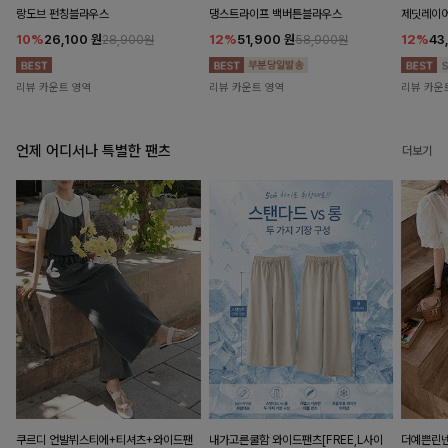
랑도브 펀칭블라우스
댕스트라이프 백버튼블라우스
제딧레이어
10%
26,100
원
12%
51,900
원
12%
43
28,900원
58,900원
리뷰 카운트 영역
리뷰 카운트 영역
리뷰 카운
언제 어디서나 특별한 팬츠
더보기
쿠르디 언발뷔스티에+티셔츠+와이드팬
내가고른쿨함 와이드팬츠[FREE,L사이
더예쁜린넨