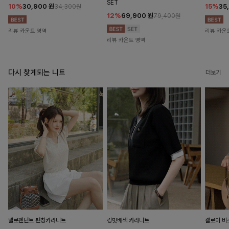
SET
10%
30,900
원
15%
35
34,300원
12%
69,900
원
79,400원
리뷰 카운트 영역
리뷰 카운
리뷰 카운트 영역
다시 찾게되는 니트
더보기
델로펜던트 펀칭카라니트
킹밋배색 카라니트
캘로이 비