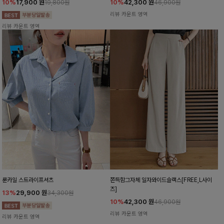
10%
17,900
원
10%
42,300
원
19,800원
46,900원
리뷰 카운트 영역
리뷰 카운트 영역
룬카일 스트라이프셔츠
쫀득함그자체 일자와이드슬랙스[FREE,L사이
즈]
13%
29,900
원
34,300원
10%
42,300
원
46,900원
리뷰 카운트 영역
리뷰 카운트 영역