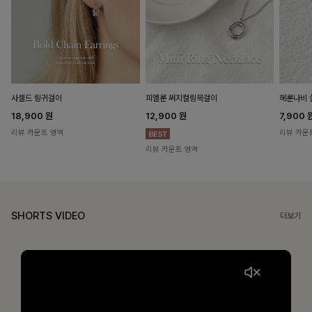
헤룬나비 
사셀드 링귀걸이
피엘룬 써지컬링목걸이
7,900
18,900
원
12,900
원
리뷰 카운
리뷰 카운트 영역
리뷰 카운트 영역
SHORTS VIDEO
더보기