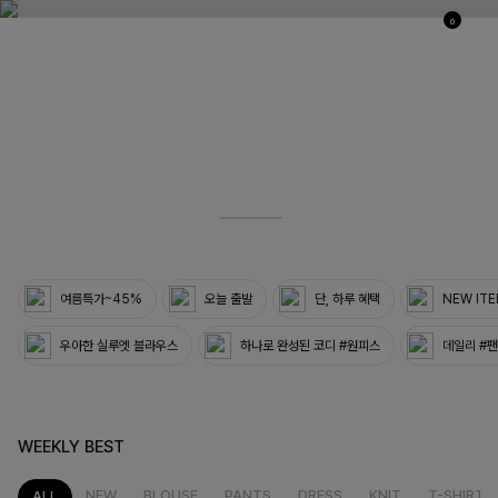
0
03
33
여름특가~45%
오늘 출발
단, 하루 혜택
NEW IT
우아한 실루엣 블라우스
하나로 완성된 코디 #원피스
데일리 #
WEEKLY BEST
NEW
BLOUSE
PANTS
DRESS
KNIT
T-SHIRT
ALL