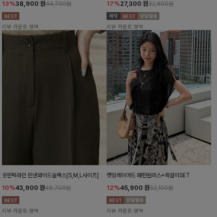
13%
38,900
원
17%
27,300
원
44,700원
32,800원
리뷰 카운트 영역
리뷰 카운트 영역
굿핀턱라인 린넨와이드슬랙스[S,M,L사이즈]
캣밍레이어드 패턴원피스+목걸이SET
10%
43,900
원
12%
45,900
원
48,700원
52,100원
리뷰 카운트 영역
리뷰 카운트 영역