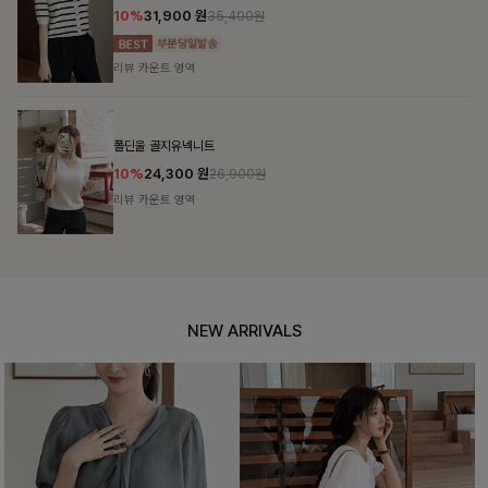
10%
31,900
원
35,400원
리뷰 카운트 영역
폴딘울 골지유넥니트
10%
24,300
원
26,900원
리뷰 카운트 영역
NEW ARRIVALS