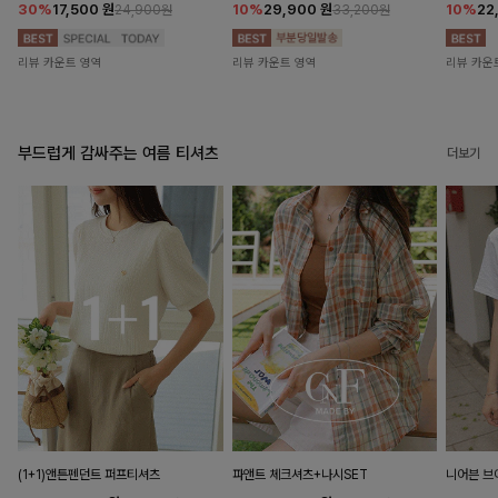
30%
17,500
원
10%
29,900
원
10%
22
24,900원
33,200원
리뷰 카운트 영역
리뷰 카운트 영역
리뷰 카운
부드럽게 감싸주는 여름 티셔츠
더보기
(1+1)앤튼펜던트 퍼프티셔츠
파앤트 체크셔츠+나시SET
니어븐 브