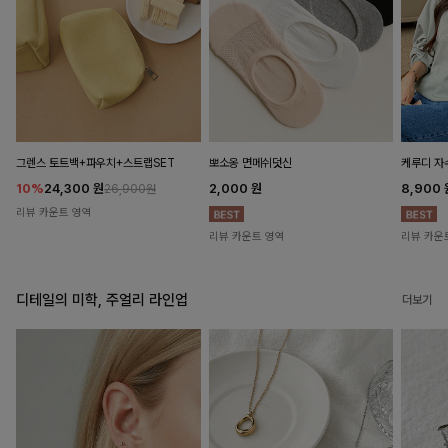
뽀소옹 면메쉬덧신
그렌스 토트백+파우치+스트랩SET
케루디 자
2,000
원
10%
24,300
원
8,900
26,900원
리뷰 카운트 영역
리뷰 카운트 영역
리뷰 카운
디테일의 미학, 주얼리 라인업
더보기