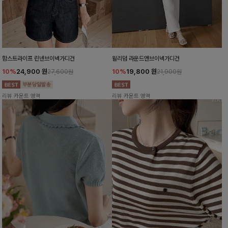
함스트라이프 린넨브이넥가디건
윌리덤 라운드앤브이넥가디건
10%
24,900
원
10%
19,800
원
27,600원
21,900원
리뷰 카운트 영역
리뷰 카운트 영역