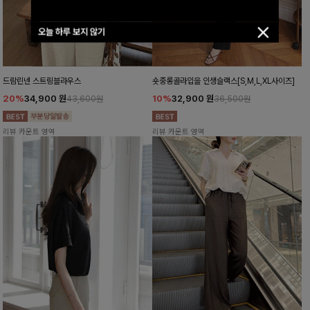
오늘 하루 보지 않기
드람린넨 스트링블라우스
숏중롱골라입을 인생슬랙스[S,M,L,XL사이즈]
20%
34,900
원
10%
32,900
원
43,600원
36,500원
리뷰 카운트 영역
리뷰 카운트 영역