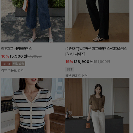
레킷퍼프 셔링블라우스
(2종SET)날르배색 퍼프블라우스+일자슬랙스
[S,M,L사이즈]
10%
15,900
원
17,600원
15%
128,900
원
151,600원
리뷰 카운트 영역
리뷰 카운트 영역