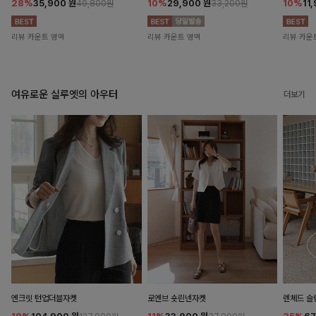
28%
35,900
원
10%
29,900
원
10%
11
49,800원
33,200원
리뷰 카운트 영역
리뷰 카운트 영역
리뷰 카운
여유로운 실루엣의 아우터
더보기
엔크릿 턴업더블자켓
로엔브 숏린넨자켓
렌체드 슬