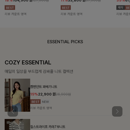
18%
104,900
원
11%
33,800
원
35%
67
127,900원
37,900원
리뷰 카운트 영역
리뷰 카운트 영역
리뷰 카운
ESSENTIAL PICKS
COZY ESSENTIAL
매일의 일상을 부드럽게 감싸줄 니트 컬렉션
켐펜던트 꽈배기니트
15%
22,900
원
26,900원
리뷰 카운트 영역
칠스트라이프 카라7부니트