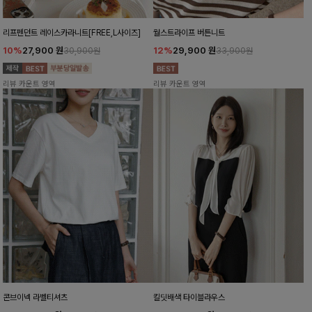
리프펜던트 레이스카라니트[FREE,L사이즈]
월스트라이프 버튼니트
10%
27,900
원
12%
29,900
원
30,900원
33,900원
리뷰 카운트 영역
리뷰 카운트 영역
콘브이넥 라벨티셔츠
킬딧배색 타이블라우스