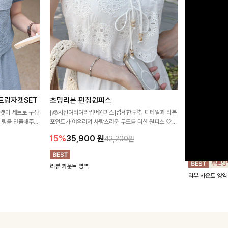
트링자켓SET
초밍리본 펀칭원피스
[주문폭주/
스
자켓이 세트로 구성
[🧊시원여리여리썸머원피스]섬세한 펀칭 디테일과 리본
타일링을 연출해주는
포인트가 어우러져 사랑스러운 무드를 더한 원피스 🤍
구김이 적은 링클
 실용적이며, 스트
여리하게 퍼지는 실루엣으로 로맨틱하고 여성스럽게 연
하며 일자로 떨어
15%
35,900
원
42,200원
어 데일리부터 여
출돼요 ✨
해주는 원피스에
18%
27,9
리뷰 카운트 영역
리뷰 카운트 영역