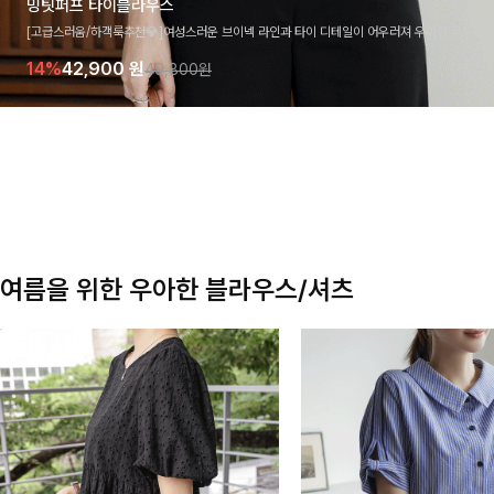
밍팃퍼프 타이블라우스
[고급스러움/하객룩추천💎]여성스러운 브이넥 라인과 타이 디테일이 어우러져 우아한 무드를 
라우스 🤍 여유로운 7부 소매로 편안하게 착용되며 데일리룩부터 출근룩, 하객룩까지 세련된
14%
42,900
원
49,800원
기 좋은 아이템이에요
여름을 위한 우아한 블라우스/셔츠