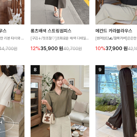
우스
롱츠배색 스트링원피스
메칸드 카라블라우스
한 리본 타이와 자
[구김↓/핏조절🤍]조화로운 배색 디테일로
[썸머원단🌊/팔뚝커버]은은한
디테일이 여성스러운
스타일을 더한 원피스! 스트링이 내장되어
와 여유로운 실루엣이 만나 
12%
35,900
원
10%
37,900
원
44,700원
40,700원
42,
스 🤎 하늘하늘
있어 여리여리한 라인을 만들어주고 넉넉한
세련된 무드를 연출해주는 블
떨어지는 실루엣으로
포켓으로 실용성까지 갖췄어요:)
리룩부터 출근룩까지 다양하게
 세련되게 즐기기
은 베이직한 디자인!