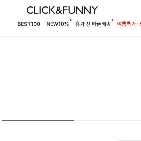
NO1. 썸머베스트
BEST100
NEW10%
휴가 전 빠른배송
여름특가~
두가지 컬러 데일리아이템
룬카일 스트라이프셔츠