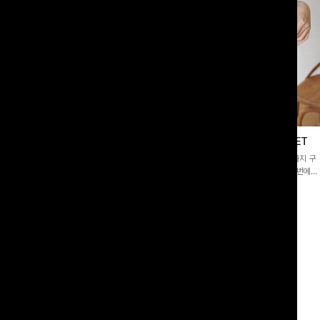
이스블라우스
필딩버튼 카라블라우스+와이드팬츠SET
]깔끔한 소매 퍼프와 레이스 자수로 사
[SET PICK]버튼 카라 블라우스와 팬츠, 스트랩까지 구
 담았으며 은은한 체크 패턴이 더해져
성된 활용도 높은 3종 세트 🤍 코디 걱정 없이 한 번에
스러움 가득 느껴지는 블라우스에요🤍
완성도 있는 스타일링을 연출할 수 있어 데일리하게 즐기
00
원
10%
49,900
원
33,200원
55,400원
기 좋아요 ✨
리뷰 카운트 영역