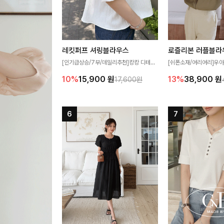
레킷퍼프 셔링블라우스
로즐리본 러플블라
[인기급상승/7부/데일리추천]캉캉 디테일
[쉬폰소재/여리여리]우아
이 더해져 사랑스럽고 풍성한 실루엣을 완
연스럽게 흐르는 러플 
10%
15,900
원
13%
38,900
원
17,600원
성해주는 블라우스 🤍 가볍게 퍼지는 핏으
분위기를 더해주는 블라우
로 체형을 자연스럽게 커버해주며 여성스럽
한 소재감과 여유롭게 
게 즐기기 좋아요 ✨
얼굴까지 화사해 보이며
좋아요