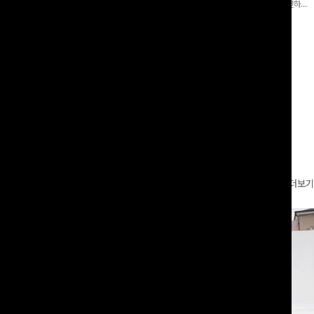
 와이드 팬츠입니다. 여유롭게 떨어지
어 핏 반바지가 함께 구성된 세트 아이템으로, 편안하면
볍게 바스락거리는 소재감으로 시원하고
서도 캐주얼한 꾸안꾸룩을 완성해드립니다 ✨🩵
00
원
18%
29,900
원
49,800원
36,400원
좋은 아이템-
리뷰 카운트 영역
더보기