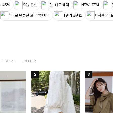
~45%
오늘 출발
단, 하루 혜택
NEW ITEM
하나로 완성된 코디 #원피스
데일리 #팬츠
화사한 #니
T-SHIRT
OUTER