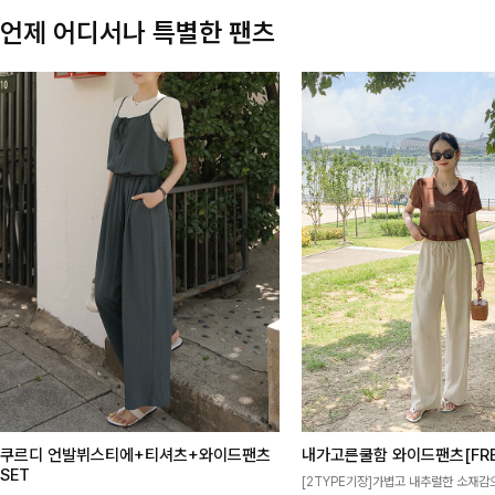
언제 어디서나 특별한 팬츠
쿠르디 언발뷔스티에+티셔츠+와이드팬츠
내가고른쿨함 와이드팬츠[FRE
SET
[2TYPE기장]가볍고 내추럴한 소재감