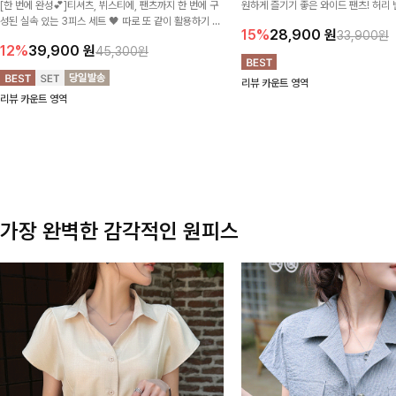
[한 번에 완성💕]티셔츠, 뷔스티에, 팬츠까지 한 번에 구
원하게 즐기기 좋은 와이드 팬츠! 허리
성된 실속 있는 3피스 세트 🖤 따로 또 같이 활용하기 좋
테일로 편안한 착용감을 더했으며, 여
15%
28,900
원
33,900원
아 코디 걱정 없이 데일리하게 즐기기 좋아요 ✨
이드핏이 군살을 자연스럽게 커버해준답
12%
39,900
원
45,300원
리뷰 카운트 영역
리뷰 카운트 영역
가장 완벽한 감각적인 원피스