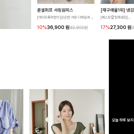
완성해주는 7부 블
룬셀퍼프 셔링원피스
 스타일링을 연출하
[데이트룩추천🩷]은은한 셔링 디테일과 퍼
[베스트🏆접촉냉감]
프 소매가 어우러져 사랑스러운 무드를 완
여름에도 무더위 걱정할 
10%
36,900
원
17%
27,300
원
40,900원
성해주는 원피스🤍 허리 스모크 밴딩이 슬
고 가벼운 소재감으로 
림한 실루엣을 연출해주며, 자연스럽게 퍼
즐기실 수 있는 니트랍니
지는 플레어 라인으로 여성스럽고 편안하게
즐기기 좋아요
오늘 하루 보지