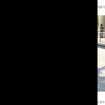
더보기
와이드팬츠[FREE,L사이즈]
테킷미 레터링티셔츠+반바지SET
8부기장]사이드 버튼 디테일이 은은한
[데일리부터 여행룩까지]감각적인 레터링 티셔츠와 플레