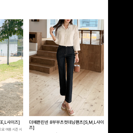
E,L사이즈]
더예쁜린넨 8부부츠컷데님팬츠[S,M,L사이
쿨링버튼 8부
즈]
으로 여름 시즌 시
[바스락소재💙/