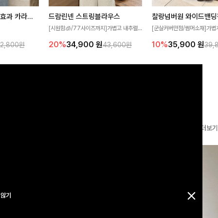
[재구매율1위] 냉감효과 카라니트
드람린넨 스트링블라우스
[군살커버만점/썸머소재]가볍
[시원함🧊/77사이즈까지]가볍고 내추럴
필요가 없어요!얇
원단과 여유로운 와이드 핏으로
한 텍스처가 돋보이는 블라우스로, 답답함
10%
35,900
원
20%
34,900
원
32,800원
39,
43,600원
여름에도 시원하게
편안하게 착용하실 수 있는 팬
없는 슬릿 카라 디자인이 얼굴선을 더욱 시
다
✨ 허리 전체 밴딩과 스트링 
원하게 연출해드립니다 🤍🌿
감 있는 착용감을 더해드려요!
더보기
 않기