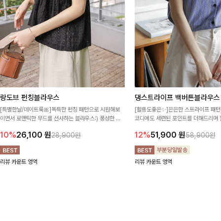
랑도브 펀칭블라우스
댕스트라이프 백버튼블라우스
[특별한날/데이트룩🎀]독특한 펀칭 패턴으로 시원해보
[활용도좋은✨]은은한 스트라이프 패턴
이면서 로맨틱한 무드를 선사하는 블라우스:) 풍성한 퍼
코디에도 세련된 포인트를 더해드리며 
프 소매와 밑단 셔링으로 스타일을 더했어요
프 디테일로 유행 없이 오래 함께하기
10%
26,100
원
12%
51,900
원
28,900원
58,900원
리뷰 카운트 영역
리뷰 카운트 영역