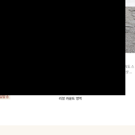
군살삭제]젤링클프리 카라원피
조단스트링 체크원피스
[고객요청재입고/2천장돌파💚]하나만 툭 착용해줘도 스
프리 원단으로 항상 깔끔하게 착용 가능
타일리시해 보이는 휘뚜루 마뚜루 아이템 ~ ! 인생샷 건
지는 넉넉한 핏으로 군살을 완벽히 커버
질 수 있는 세련된 무드의 체크 패턴이 들어간 원피스 : )
15%
29,900
원
35,100원
요🖤
00
원
34,000원
리뷰 카운트 영역