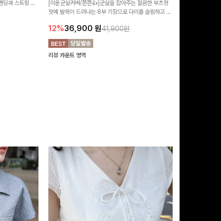
 밴딩과 스트링 디
[미운군살커버/쫀쫀👍]군살을 잡아주는 깔끔한 부츠컷
포인트가 되어주는
유롭게 떨어지는 와
핏에 발목이 드러나는 8부 기장으로 다리를 슬림하고 길
는 실루엣과 가
14%
42,9
니다:)
어보이게 만들어주며 생지 소재로 멋을 더한 데님팬츠에
편안하게 즐기기 
12%
36,900
원
41,900원
요~!
리뷰 카운트 영역
리뷰 카운트 영역