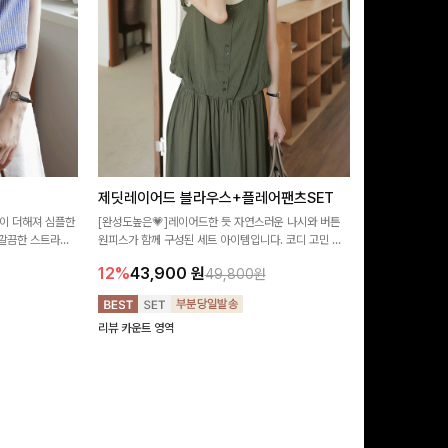
제딧레이어드 블라우스+플레어팬츠SET
뮬론퍼프 레
이 더해져 심플한
[완성도높은💗]레이어드한 듯 자연스러운 나시와 버튼
[데이트룩추천🩷
깔끔한 스트라이
원피스가 함께 구성된 세트 아이템입니다. 코디 고민 없
랑스러운 분위기를
 좋은 블라우스예요
이 한 벌만으로도 내추럴하면서 여성스러운 썸머룩 완성!
밋밋함 없이 여성
12%
43,900
원
10%
29,9
49,800원
리뷰 카운트 영역
리뷰 카운트 영역