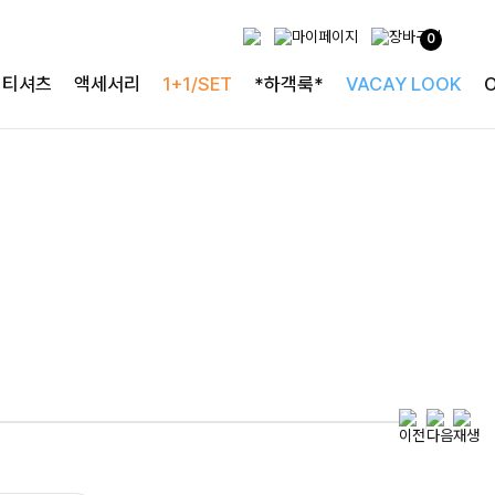
0
투피스로 완성되는
티셔츠
액세서리
1+1/SET
*하객룩*
VACAY LOOK
완성도 높은 원피스SET
특스트라이프 링클원피스+스트링자켓SET