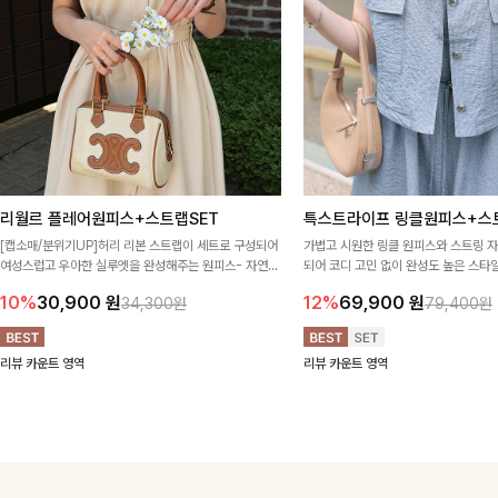
리월르 플레어원피스+스트랩SET
특스트라이프 링클원피스+스
[캡소매/분위기UP]허리 리본 스트랩이 세트로 구성되어
가볍고 시원한 링클 원피스와 스트링 
여성스럽고 우아한 실루엣을 완성해주는 원피스- 자연스
되어 코디 고민 없이 완성도 높은 스
럽게 퍼지는 플레어 라인과 깔끔한 핏이 어우러져 단정하
아이템 🤍 따로 또 같이 활용하기 좋아
10%
30,900
원
12%
69,900
원
34,300원
79,400원
면서도 여리한 무드로 입어져✨
링 디테일로 다양한 핏을 연출할 수 있
행룩까지 멋스럽게 즐기기 좋아요 ✨
리뷰 카운트 영역
리뷰 카운트 영역