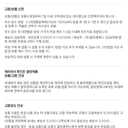
교환/반품 신청
교환/반품은 상품수령일부터 7일 이내 고객센터 또는 게시판으로 신청해주셔야 합니다.
회수 접수 방법 : CJ대한통운택배(1588-1255)ARS 연결 후 1번 ▷ 1번 ▷ 받으신 운송장 번
호 등록 ▷ 착불로 선택 ▷ 회수접수 완료
회수 접수 후 대한통운 담당 기사가 주말 제외 1-2일 이내에 회수지로 방문합니다.
배송비 입금계좌 : 국민은행 512637-01-001048 / 예금주 : (주)클릭앤퍼니 (입금자명 옆
에 휴대폰 뒷번호 4자리 기재 요청)
대량 구매 후 반품 시 반품 수거 비용이 1만원 이상 추가 부과될 수 있습니다. (30만원 이상 주
문건/상품 개수 70% 이상 반품 시)
상습적인 대량 반품 시 구매에 제한이 있을 수 있습니다.
해외에서 확인된 불량제품
반품/교환 안내
국내에서 배송 받은 상품을 개인적으로 해외에 전달하신 후 불량제품으로 확인되었을 경우,
해당 제품이 클릭앤퍼니로 도착된 후에 교환/반품 처리가 가능하며, 클릭앤퍼니에서는 국내택
배비에 한해서 운송비를 부담 합니다
교환운임 안내
상품 교환은 동일 상품 또는 타 상품으로도 교환 가능하며, 교환시 교환배송비 6,000원은 고
객님 부담입니다.
(상품을 저희쪽에 보내는 배송비 3,000+고객님께 다시 발송되는 배송비 3,000)
상품 불량일 경우 : 동일 상품으로 교환시 클릭앤퍼니에서 왕복 운임을 모두 부담합니다.