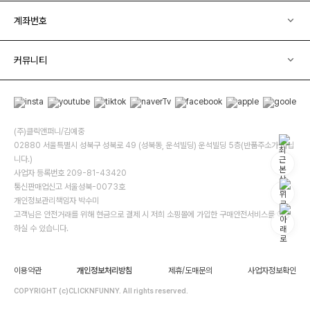
계좌번호
커뮤니티
(주)클릭앤퍼니/김예중
02880 서울특별시 성북구 성북로 49 (성북동, 운석빌딩) 운석빌딩 5층(반품주소가 아닙
니다.)
사업자 등록번호 209-81-43420
통신판매업신고 서울성북-0073호
개인정보관리책임자 박수미
고객님은 안전거래를 위해 현금으로 결제 시 저희 소핑몰에 가입한 구매안전서비스를 이용
하실 수 있습니다.
이용약관
개인정보처리방침
제휴/도매문의
사업자정보확인
COPYRIGHT (c)CLICKNFUNNY. All rights reserved.