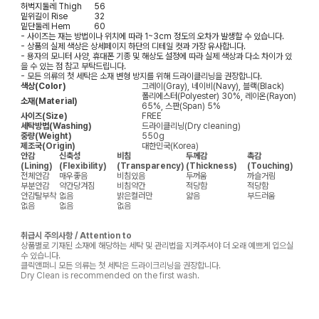
허벅지둘레
Thigh
56
밑위길이
Rise
32
밑단둘레
Hem
60
- 사이즈는 재는 방법이나 위치에 따라 1~3cm 정도의 오차가 발생할 수 있습니다.
- 상품의 실제 색상은 상세페이지 하단의 디테일 컷과 가장 유사합니다.
- 용자의 모니터 사양, 휴대폰 기종 및 해상도 설정에 따라 실제 색상과 다소 차이가 있
을 수 있는 점 참고 부탁드립니다.
- 모든 의류의 첫 세탁은 소재 변형 방지를 위해 드라이클리닝을 권장합니다.
색상(Color)
그레이(Gray), 네이비(Navy), 블랙(Black)
폴리에스터(Polyester) 30%, 레이온(Rayon)
소재(Material)
65%, 스판(Span) 5%
사이즈(Size)
FREE
세탁방법(Washing)
드라이클리닝(Dry cleaning)
중량(Weight)
550g
제조국(Origin)
대한민국(Korea)
안감
신축성
비침
두께감
촉감
(Lining)
(Flexibility)
(Transparency)
(Thickness)
(Touching)
전체안감
매우좋음
비침있음
두꺼움
까슬거림
부분안감
약간당겨짐
비침약간
적당함
적당함
안감탈부착
없음
밝은컬러만
얇음
부드러움
없음
없음
없음
취급시 주의사항 / Attention to
상품별로 기재된 소재에 해당하는 세탁 및 관리법을 지켜주셔야 더 오래 예쁘게 입으실
수 있습니다.
클릭앤퍼니 모든 의류는 첫 세탁은 드라이크리닝을 권장합니다.
Dry Clean is recommended on the first wash.