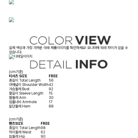
실제 색상과 가장 가까운 아래 제품이미지를 확인하세요! 모니터에 따라 차이가 있을 수
있습니다.
(cm기준)
티셔츠 SIZE
FREE
총길이
Total Length
56
어깨넓이
Shoulder Width
42
가슴둘레
Bust
92
팔길이
Sleeve Length
15
팔둘레
Arm
30
암홀너비
Armhole
17
밑단둘레
Hem
88
(cm기준)
팬츠SIZE
FREE
총길이
Total Length
98
허리둘레
Waist
62
힙둘레
Hip
90