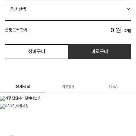
0
원
상품금액 합계
(
0
개)
장바구니
바로구매
상세정보
리뷰
(
0
)
Q&A