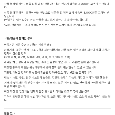
상품 불량일 경우 : 동일 상품 외 타 상품이나 옵션 변경시 배송비 3,000원 고객님 부담입니
다.
상품 불량일 경우 : 교환이 아닌 변심으로 반품을 할 경우 초기 배송비 3,000원은 고객님 부
담입니다.
(인위적인 훼손 & 수선 등의 악용을 방지하기 위함이니 양해부탁드립니다)
*교환/반품시에도 추가 발생되는 모든 도선료는 고객님께서 부담해주셔야 합니다.
교환/반품이 불가한 경우
반품기한(상품 수령후 7일)이 경과한 경우
공정거래, 표준약관 제 15조 2항에 의한 이용자의 사용 또는 일부 소비에 의하여 재화 가치가
현저히 감소한 경우
(착용 흔적, 화장품, 탈취제 냄새, 세탁, 수선, 택훼손 포함)
세탁을 하신 경우나 착용을 하신 후에는 불량이 발견되어도 교환/반품이 불가합니다.
워싱면 종류의 제품은 워싱과정에서 옷이 살짝 돌아가는 현상이 있을 수 있습니다.
피팅만 해보신 경우라도 상품이 훼손된 경우(구김,늘어남,보풀)는 불가합니다.
배송 시 생긴 구김, 단추 바느질의 느슨함, 간단한 손질이 가능한 마감실 처리가 미흡한 경우
거래처 공정 과정 중 단추구멍이 완벽히 뚫리지 않은 경우 (가위로 간단하게 구멍을 내주신 뒤
착용 부탁드립니다)
워싱 과정 중 발생하는 냄새와 단추 위치를 나타내는 초크 자국이 남은 경우
지퍼의 뻣뻣한 움직임, 신발이나 가방 및 소품 마감 처리에서 생긴 소량의 본드 자국이 있는 경
우
환불 안내