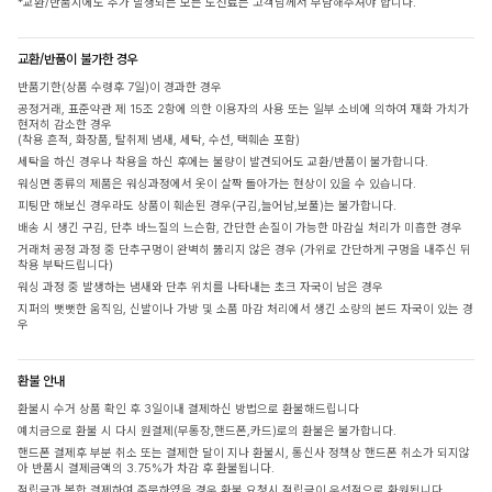
*교환/반품시에도 추가 발생되는 모든 도선료는 고객님께서 부담해주셔야 합니다.
교환/반품이 불가한 경우
반품기한(상품 수령후 7일)이 경과한 경우
공정거래, 표준약관 제 15조 2항에 의한 이용자의 사용 또는 일부 소비에 의하여 재화 가치가
현저히 감소한 경우
(착용 흔적, 화장품, 탈취제 냄새, 세탁, 수선, 택훼손 포함)
세탁을 하신 경우나 착용을 하신 후에는 불량이 발견되어도 교환/반품이 불가합니다.
워싱면 종류의 제품은 워싱과정에서 옷이 살짝 돌아가는 현상이 있을 수 있습니다.
피팅만 해보신 경우라도 상품이 훼손된 경우(구김,늘어남,보풀)는 불가합니다.
배송 시 생긴 구김, 단추 바느질의 느슨함, 간단한 손질이 가능한 마감실 처리가 미흡한 경우
거래처 공정 과정 중 단추구멍이 완벽히 뚫리지 않은 경우 (가위로 간단하게 구멍을 내주신 뒤
착용 부탁드립니다)
워싱 과정 중 발생하는 냄새와 단추 위치를 나타내는 초크 자국이 남은 경우
지퍼의 뻣뻣한 움직임, 신발이나 가방 및 소품 마감 처리에서 생긴 소량의 본드 자국이 있는 경
우
환불 안내
환불시 수거 상품 확인 후 3일이내 결제하신 방법으로 환불해드립니다
예치금으로 환불 시 다시 원결제(무통장,핸드폰,카드)로의 환불은 불가합니다.
핸드폰 결제후 부분 취소 또는 결제한 달이 지나 환불시, 통신사 정책상 핸드폰 취소가 되지않
아 반품시 결제금액의 3.75%가 차감 후 환불됩니다.
적립금과 복합 결제하여 주문하였을 경우 환불 요청시 적립금이 우선적으로 환원됩니다.