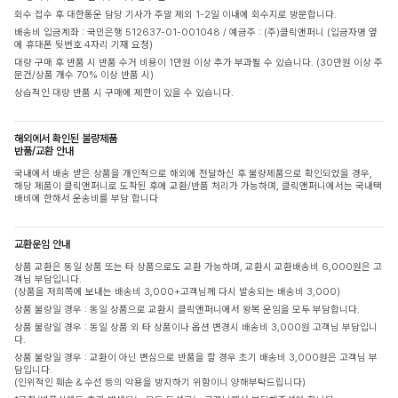
회수 접수 후 대한통운 담당 기사가 주말 제외 1-2일 이내에 회수지로 방문합니다.
배송비 입금계좌 : 국민은행 512637-01-001048 / 예금주 : (주)클릭앤퍼니 (입금자명 옆
에 휴대폰 뒷번호 4자리 기재 요청)
대량 구매 후 반품 시 반품 수거 비용이 1만원 이상 추가 부과될 수 있습니다. (30만원 이상 주
문건/상품 개수 70% 이상 반품 시)
상습적인 대량 반품 시 구매에 제한이 있을 수 있습니다.
해외에서 확인된 불량제품
반품/교환 안내
국내에서 배송 받은 상품을 개인적으로 해외에 전달하신 후 불량제품으로 확인되었을 경우,
해당 제품이 클릭앤퍼니로 도착된 후에 교환/반품 처리가 가능하며, 클릭앤퍼니에서는 국내택
배비에 한해서 운송비를 부담 합니다
교환운임 안내
상품 교환은 동일 상품 또는 타 상품으로도 교환 가능하며, 교환시 교환배송비 6,000원은 고
객님 부담입니다.
(상품을 저희쪽에 보내는 배송비 3,000+고객님께 다시 발송되는 배송비 3,000)
상품 불량일 경우 : 동일 상품으로 교환시 클릭앤퍼니에서 왕복 운임을 모두 부담합니다.
상품 불량일 경우 : 동일 상품 외 타 상품이나 옵션 변경시 배송비 3,000원 고객님 부담입니
다.
상품 불량일 경우 : 교환이 아닌 변심으로 반품을 할 경우 초기 배송비 3,000원은 고객님 부
담입니다.
(인위적인 훼손 & 수선 등의 악용을 방지하기 위함이니 양해부탁드립니다)