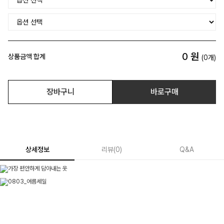
0
원
상품금액 합계
(
0
개)
장바구니
바로구매
상세정보
리뷰
(
0
)
Q&A