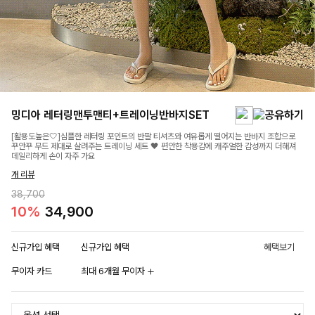
밍디아 레터링맨투맨티+트레이닝반바지SET
[활용도높은🤍]심플한 레터링 포인트의 반팔 티셔츠와 여유롭게 떨어지는 반바지 조합으로
꾸안꾸 무드 제대로 살려주는 트레이닝 세트 🖤 편안한 착용감에 캐주얼한 감성까지 더해져
데일리하게 손이 자주 가요
개 리뷰
38,700
10%
34,900
신규가입 혜택
신규가입 혜택
혜택보기
무이자 카드
최대 6개월 무이자