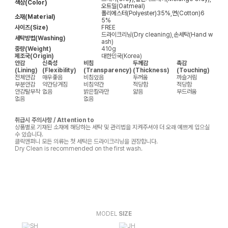
색상(Color)
오트밀(Oatmeal)
폴리에스터(Polyester)35%,면(Cotton)6
소재(Material)
5%
사이즈(Size)
FREE
드라이크리닝(Dry cleaning),손세탁(Hand w
세탁방법(Washing)
ash)
중량(Weight)
410g
제조국(Origin)
대한민국(Korea)
안감
신축성
비침
두께감
촉감
(Lining)
(Flexibility)
(Transparency)
(Thickness)
(Touching)
전체안감
매우좋음
비침있음
두꺼움
까슬거림
부분안감
약간당겨짐
비침약간
적당함
적당함
안감탈부착
없음
밝은칼라만
얇음
부드러움
없음
없음
취급시 주의사항 / Attention to
상품별로 기재된 소재에 해당하는 세탁 및 관리법을 지켜주셔야 더 오래 예쁘게 입으실
수 있습니다.
클릭앤퍼니 모든 의류는 첫 세탁은 드라이크리닝을 권장합니다.
Dry Clean is recommended on the first wash.
MODEL
SIZE