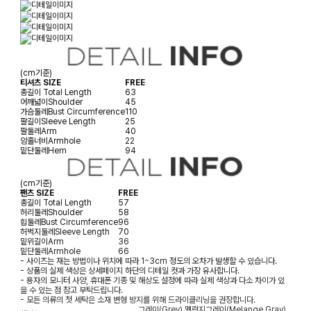
(cm기준)
티셔츠 SIZE
FREE
총길이
Total Length
63
어깨넓이
Shoulder
45
가슴둘레
Bust Circumference
110
팔길이
Sleeve Length
25
팔둘레
Arm
40
암홀너비
Armhole
22
밑단둘레
Hem
94
(cm기준)
팬츠 SIZE
FREE
총길이
Total Length
57
허리둘레
Shoulder
58
힙둘레
Bust Circumference
96
허벅지둘레
Sleeve Length
70
밑위길이
Arm
36
밑단둘레
Armhole
66
- 사이즈는 재는 방법이나 위치에 따라 1~3cm 정도의 오차가 발생할 수 있습니다.
- 상품의 실제 색상은 상세페이지 하단의 디테일 컷과 가장 유사합니다.
- 용자의 모니터 사양, 휴대폰 기종 및 해상도 설정에 따라 실제 색상과 다소 차이가 있
을 수 있는 점 참고 부탁드립니다.
- 모든 의류의 첫 세탁은 소재 변형 방지를 위해 드라이클리닝을 권장합니다.
그레이(Grey),멜란지그레이(Melange Gray),