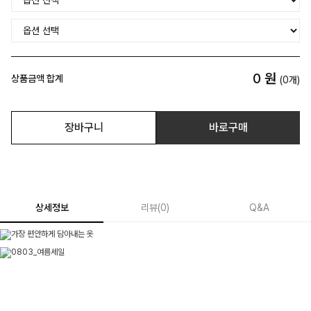
0
원
상품금액 합계
(
0
개)
장바구니
바로구매
상세정보
리뷰
(
0
)
Q&A