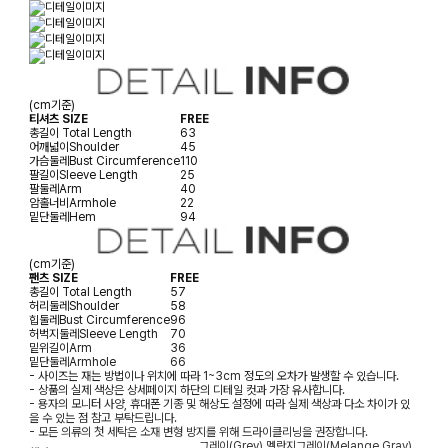
(cm기준)
티셔츠 SIZE
FREE
총길이
Total Length
63
어깨넓이
Shoulder
45
가슴둘레
Bust Circumference
110
팔길이
Sleeve Length
25
팔둘레
Arm
40
암홀너비
Armhole
22
밑단둘레
Hem
94
(cm기준)
팬츠 SIZE
FREE
총길이
Total Length
57
허리둘레
Shoulder
58
힙둘레
Bust Circumference
96
허벅지둘레
Sleeve Length
70
밑위길이
Arm
36
밑단둘레
Armhole
66
- 사이즈는 재는 방법이나 위치에 따라 1~3cm 정도의 오차가 발생할 수 있습니다.
- 상품의 실제 색상은 상세페이지 하단의 디테일 컷과 가장 유사합니다.
- 용자의 모니터 사양, 휴대폰 기종 및 해상도 설정에 따라 실제 색상과 다소 차이가 있
을 수 있는 점 참고 부탁드립니다.
- 모든 의류의 첫 세탁은 소재 변형 방지를 위해 드라이클리닝을 권장합니다.
그레이(Grey),멜란지그레이(Melange Gray),