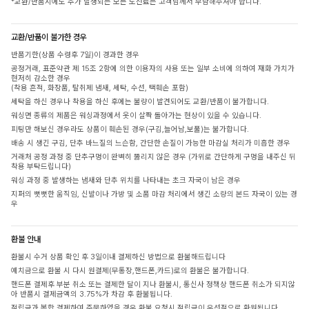
*교환/반품시에도 추가 발생되는 모든 도선료는 고객님께서 부담해주셔야 합니다.
교환/반품이 불가한 경우
반품기한(상품 수령후 7일)이 경과한 경우
공정거래, 표준약관 제 15조 2항에 의한 이용자의 사용 또는 일부 소비에 의하여 재화 가치가
현저히 감소한 경우
(착용 흔적, 화장품, 탈취제 냄새, 세탁, 수선, 택훼손 포함)
세탁을 하신 경우나 착용을 하신 후에는 불량이 발견되어도 교환/반품이 불가합니다.
워싱면 종류의 제품은 워싱과정에서 옷이 살짝 돌아가는 현상이 있을 수 있습니다.
피팅만 해보신 경우라도 상품이 훼손된 경우(구김,늘어남,보풀)는 불가합니다.
배송 시 생긴 구김, 단추 바느질의 느슨함, 간단한 손질이 가능한 마감실 처리가 미흡한 경우
거래처 공정 과정 중 단추구멍이 완벽히 뚫리지 않은 경우 (가위로 간단하게 구멍을 내주신 뒤
착용 부탁드립니다)
워싱 과정 중 발생하는 냄새와 단추 위치를 나타내는 초크 자국이 남은 경우
지퍼의 뻣뻣한 움직임, 신발이나 가방 및 소품 마감 처리에서 생긴 소량의 본드 자국이 있는 경
우
환불 안내
환불시 수거 상품 확인 후 3일이내 결제하신 방법으로 환불해드립니다
예치금으로 환불 시 다시 원결제(무통장,핸드폰,카드)로의 환불은 불가합니다.
핸드폰 결제후 부분 취소 또는 결제한 달이 지나 환불시, 통신사 정책상 핸드폰 취소가 되지않
아 반품시 결제금액의 3.75%가 차감 후 환불됩니다.
적립금과 복합 결제하여 주문하였을 경우 환불 요청시 적립금이 우선적으로 환원됩니다.