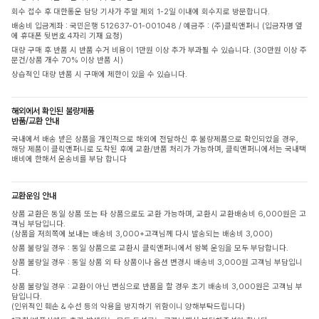
회수 접수 후 대한통운 담당 기사가 주말 제외 1-2일 이내에 회수지로 방문합니다.
배송비 입금계좌 : 국민은행 512637-01-001048 / 예금주 : (주)클릭앤퍼니 (입금자명 옆
에 휴대폰 뒷번호 4자리 기재 요청)
대량 구매 후 반품 시 반품 수거 비용이 1만원 이상 추가 부과될 수 있습니다. (30만원 이상 주
문건/상품 개수 70% 이상 반품 시)
상습적인 대량 반품 시 구매에 제한이 있을 수 있습니다.
해외에서 확인된 불량제품
반품/교환 안내
국내에서 배송 받은 상품을 개인적으로 해외에 전달하신 후 불량제품으로 확인되었을 경우,
해당 제품이 클릭앤퍼니로 도착된 후에 교환/반품 처리가 가능하며, 클릭앤퍼니에서는 국내택
배비에 한해서 운송비를 부담 합니다
교환운임 안내
상품 교환은 동일 상품 또는 타 상품으로도 교환 가능하며, 교환시 교환배송비 6,000원은 고
객님 부담입니다.
(상품을 저희쪽에 보내는 배송비 3,000+고객님께 다시 발송되는 배송비 3,000)
상품 불량일 경우 : 동일 상품으로 교환시 클릭앤퍼니에서 왕복 운임을 모두 부담합니다.
상품 불량일 경우 : 동일 상품 외 타 상품이나 옵션 변경시 배송비 3,000원 고객님 부담입니
다.
상품 불량일 경우 : 교환이 아닌 변심으로 반품을 할 경우 초기 배송비 3,000원은 고객님 부
담입니다.
(인위적인 훼손 & 수선 등의 악용을 방지하기 위함이니 양해부탁드립니다)