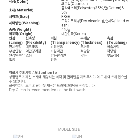
색상(Color)
오트밀(Oatmeal)
폴리에스터(Polyester)35%,면(Cotton)6
소재(Material)
5%
사이즈(Size)
FREE
드라이크리닝(Dry cleaning),손세탁(Hand w
세탁방법(Washing)
ash)
중량(Weight)
410g
제조국(Origin)
대한민국(Korea)
안감
신축성
비침
두께감
촉감
(Lining)
(Flexibility)
(Transparency)
(Thickness)
(Touching)
전체안감
매우좋음
비침있음
두꺼움
까슬거림
부분안감
약간당겨짐
비침약간
적당함
적당함
안감탈부착
없음
밝은칼라만
얇음
부드러움
없음
없음
취급시 주의사항 / Attention to
상품별로 기재된 소재에 해당하는 세탁 및 관리법을 지켜주셔야 더 오래 예쁘게 입으실
수 있습니다.
클릭앤퍼니 모든 의류는 첫 세탁은 드라이크리닝을 권장합니다.
Dry Clean is recommended on the first wash.
MODEL
SIZE