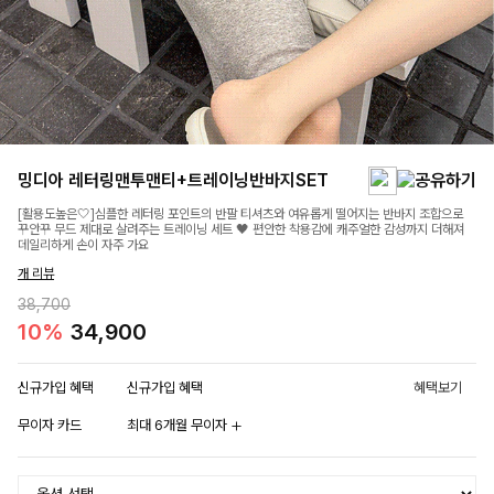
밍디아 레터링맨투맨티+트레이닝반바지SET
[활용도높은🤍]심플한 레터링 포인트의 반팔 티셔츠와 여유롭게 떨어지는 반바지 조합으로
꾸안꾸 무드 제대로 살려주는 트레이닝 세트 🖤 편안한 착용감에 캐주얼한 감성까지 더해져
데일리하게 손이 자주 가요
개 리뷰
38,700
10%
34,900
신규가입 혜택
신규가입 혜택
혜택보기
무이자 카드
최대 6개월 무이자