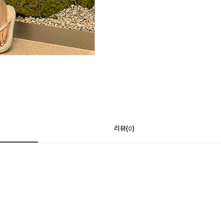
리뷰(
)
0