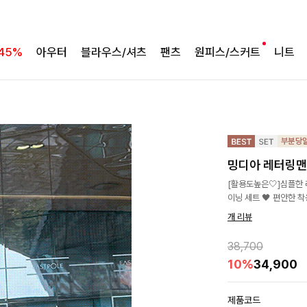
45%
아우터
블라우스/셔츠
팬츠
원피스/스커트
니트
밍디아 레터링
[활용도높은🤍]심플한
이닝 세트 🖤 편안한 
개 리뷰
38,700
10%
34,900
제품코드