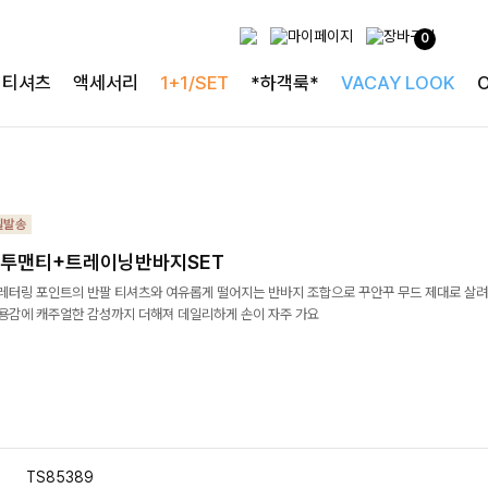
0
티셔츠
액세서리
1+1/SET
*하객룩*
VACAY LOOK
맨투맨티+트레이닝반바지SET
 레터링 포인트의 반팔 티셔츠와 여유롭게 떨어지는 반바지 조합으로 꾸안꾸 무드 제대로 살
착용감에 캐주얼한 감성까지 더해져 데일리하게 손이 자주 가요
TS85389