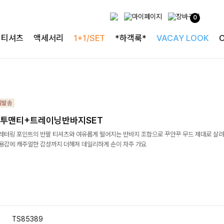
0
티셔츠
액세서리
1+1/SET
*하객룩*
VACAY LOOK
맨투맨티+트레이닝반바지SET
 레터링 포인트의 반팔 티셔츠와 여유롭게 떨어지는 반바지 조합으로 꾸안꾸 무드 제대로 살
착용감에 캐주얼한 감성까지 더해져 데일리하게 손이 자주 가요
TS85389