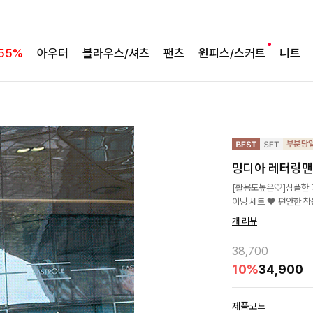
55%
아우터
블라우스/셔츠
팬츠
원피스/스커트
니트
밍디아 레터링
[활용도높은🤍]심플한
이닝 세트 🖤 편안한 
개 리뷰
38,700
10%
34,900
제품코드