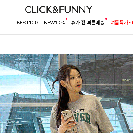
BEST100
NEW10%
휴가 전 빠른배송
여름특가~