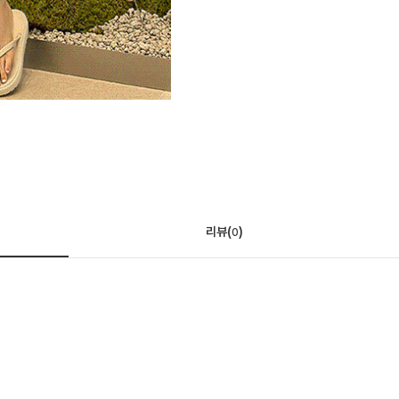
리뷰(
)
0