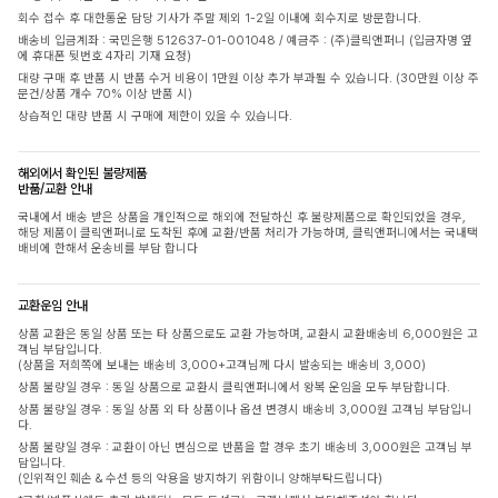
회수 접수 후 대한통운 담당 기사가 주말 제외 1-2일 이내에 회수지로 방문합니다.
배송비 입금계좌 : 국민은행 512637-01-001048 / 예금주 : (주)클릭앤퍼니 (입금자명 옆
에 휴대폰 뒷번호 4자리 기재 요청)
대량 구매 후 반품 시 반품 수거 비용이 1만원 이상 추가 부과될 수 있습니다. (30만원 이상 주
문건/상품 개수 70% 이상 반품 시)
상습적인 대량 반품 시 구매에 제한이 있을 수 있습니다.
해외에서 확인된 불량제품
반품/교환 안내
국내에서 배송 받은 상품을 개인적으로 해외에 전달하신 후 불량제품으로 확인되었을 경우,
해당 제품이 클릭앤퍼니로 도착된 후에 교환/반품 처리가 가능하며, 클릭앤퍼니에서는 국내택
배비에 한해서 운송비를 부담 합니다
교환운임 안내
상품 교환은 동일 상품 또는 타 상품으로도 교환 가능하며, 교환시 교환배송비 6,000원은 고
객님 부담입니다.
(상품을 저희쪽에 보내는 배송비 3,000+고객님께 다시 발송되는 배송비 3,000)
상품 불량일 경우 : 동일 상품으로 교환시 클릭앤퍼니에서 왕복 운임을 모두 부담합니다.
상품 불량일 경우 : 동일 상품 외 타 상품이나 옵션 변경시 배송비 3,000원 고객님 부담입니
다.
상품 불량일 경우 : 교환이 아닌 변심으로 반품을 할 경우 초기 배송비 3,000원은 고객님 부
담입니다.
(인위적인 훼손 & 수선 등의 악용을 방지하기 위함이니 양해부탁드립니다)