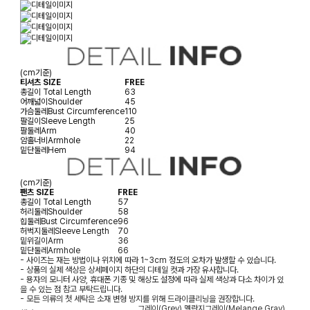
(cm기준)
티셔츠 SIZE
FREE
총길이
Total Length
63
어깨넓이
Shoulder
45
가슴둘레
Bust Circumference
110
팔길이
Sleeve Length
25
팔둘레
Arm
40
암홀너비
Armhole
22
밑단둘레
Hem
94
(cm기준)
팬츠 SIZE
FREE
총길이
Total Length
57
허리둘레
Shoulder
58
힙둘레
Bust Circumference
96
허벅지둘레
Sleeve Length
70
밑위길이
Arm
36
밑단둘레
Armhole
66
- 사이즈는 재는 방법이나 위치에 따라 1~3cm 정도의 오차가 발생할 수 있습니다.
- 상품의 실제 색상은 상세페이지 하단의 디테일 컷과 가장 유사합니다.
- 용자의 모니터 사양, 휴대폰 기종 및 해상도 설정에 따라 실제 색상과 다소 차이가 있
을 수 있는 점 참고 부탁드립니다.
- 모든 의류의 첫 세탁은 소재 변형 방지를 위해 드라이클리닝을 권장합니다.
그레이(Grey),멜란지그레이(Melange Gray),