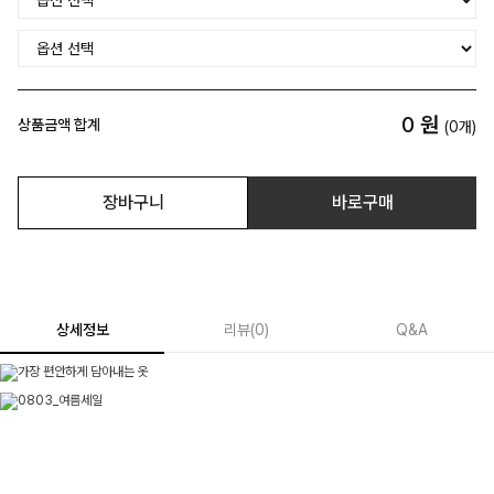
0
원
상품금액 합계
(
0
개)
장바구니
바로구매
상세정보
리뷰
(
0
)
Q&A