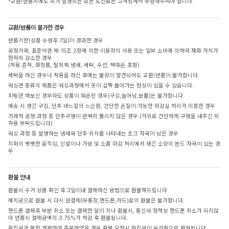
*교환/반품시에도 추가 발생되는 모든 도선료는 고객님께서 부담해주셔야 합니다.
교환/반품이 불가한 경우
반품기한(상품 수령후 7일)이 경과한 경우
공정거래, 표준약관 제 15조 2항에 의한 이용자의 사용 또는 일부 소비에 의하여 재화 가치가
현저히 감소한 경우
(착용 흔적, 화장품, 탈취제 냄새, 세탁, 수선, 택훼손 포함)
세탁을 하신 경우나 착용을 하신 후에는 불량이 발견되어도 교환/반품이 불가합니다.
워싱면 종류의 제품은 워싱과정에서 옷이 살짝 돌아가는 현상이 있을 수 있습니다.
피팅만 해보신 경우라도 상품이 훼손된 경우(구김,늘어남,보풀)는 불가합니다.
배송 시 생긴 구김, 단추 바느질의 느슨함, 간단한 손질이 가능한 마감실 처리가 미흡한 경우
거래처 공정 과정 중 단추구멍이 완벽히 뚫리지 않은 경우 (가위로 간단하게 구멍을 내주신 뒤
착용 부탁드립니다)
워싱 과정 중 발생하는 냄새와 단추 위치를 나타내는 초크 자국이 남은 경우
지퍼의 뻣뻣한 움직임, 신발이나 가방 및 소품 마감 처리에서 생긴 소량의 본드 자국이 있는 경
우
환불 안내
환불시 수거 상품 확인 후 3일이내 결제하신 방법으로 환불해드립니다
예치금으로 환불 시 다시 원결제(무통장,핸드폰,카드)로의 환불은 불가합니다.
핸드폰 결제후 부분 취소 또는 결제한 달이 지나 환불시, 통신사 정책상 핸드폰 취소가 되지않
아 반품시 결제금액의 3.75%가 차감 후 환불됩니다.
적립금과 복합 결제하여 주문하였을 경우 환불 요청시 적립금이 우선적으로 환원됩니다.