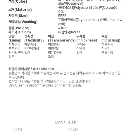
색상(Color)
오트밀(Oatmeal)
폴리에스터(Polyester)35%,면(Cotton)6
소재(Material)
5%
사이즈(Size)
FREE
드라이크리닝(Dry cleaning),손세탁(Hand w
세탁방법(Washing)
ash)
중량(Weight)
410g
제조국(Origin)
대한민국(Korea)
안감
신축성
비침
두께감
촉감
(Lining)
(Flexibility)
(Transparency)
(Thickness)
(Touching)
전체안감
매우좋음
비침있음
두꺼움
까슬거림
부분안감
약간당겨짐
비침약간
적당함
적당함
안감탈부착
없음
밝은칼라만
얇음
부드러움
없음
없음
취급시 주의사항 / Attention to
상품별로 기재된 소재에 해당하는 세탁 및 관리법을 지켜주셔야 더 오래 예쁘게 입으실
수 있습니다.
클릭앤퍼니 모든 의류는 첫 세탁은 드라이크리닝을 권장합니다.
Dry Clean is recommended on the first wash.
MODEL
SIZE