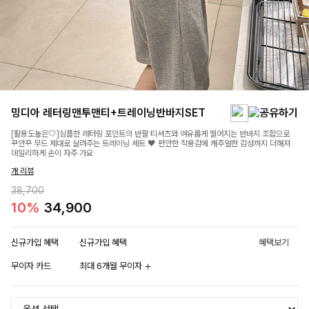
밍디아 레터링맨투맨티+트레이닝반바지SET
[활용도높은🤍]심플한 레터링 포인트의 반팔 티셔츠와 여유롭게 떨어지는 반바지 조합으로
꾸안꾸 무드 제대로 살려주는 트레이닝 세트 🖤 편안한 착용감에 캐주얼한 감성까지 더해져
데일리하게 손이 자주 가요
개 리뷰
38,700
10%
34,900
신규가입 혜택
신규가입 혜택
혜택보기
무이자 카드
최대 6개월 무이자