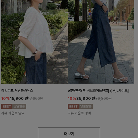
레킷퍼프 셔링블라우스
쿨한린넨8부 커브와이드팬츠[S,M,L사이즈]
10%
15,900
원
10%
35,900
원
17,600원
39,800원
리뷰 카운트 영역
리뷰 카운트 영역
더보기