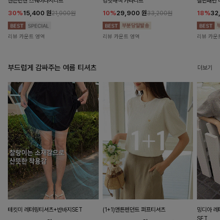
앤즌린넨 스퀘어나시니트
킹밋배색 카라니트
캘핀패턴 
30%
15,400
원
10%
29,900
원
18%
32
21,900원
33,200원
리뷰 카운트 영역
리뷰 카운트 영역
리뷰 카운
부드럽게 감싸주는 여름 티셔츠
더보기
테킷미 레터링티셔츠+반바지SET
(1+1)앤튼펜던트 퍼프티셔츠
밍디아 
SET