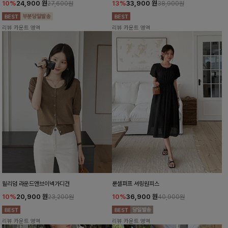
10%
24,900
원
13%
33,900
원
27,600원
38,900원
리뷰 카운트 영역
리뷰 카운트 영역
윌리덤 라운드앤브이넥가디건
룬셀퍼프 셔링원피스
10%
20,900
원
10%
36,900
원
23,200원
40,900원
리뷰 카운트 영역
리뷰 카운트 영역