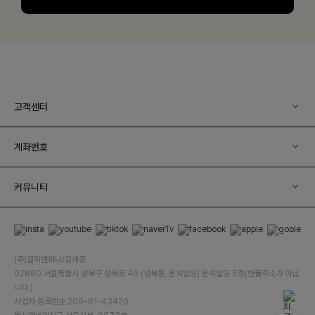
고객센터
계좌번호
커뮤니티
(주)클릭앤퍼니/김예중
02880 서울특별시 성북구 성북로 49 (성북동, 운석빌딩) 운석빌딩 5층(반품주소가 아닙
니다.)
사업자 등록번호 209-81-43420