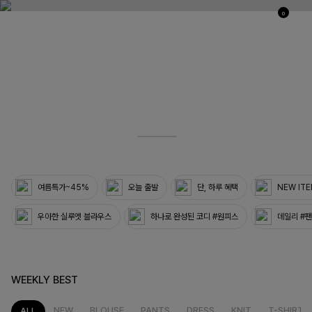
0
03
33
여름특가~45%
오늘 출발
단, 하루 혜택
NEW IT
우아한 실루엣 블라우스
하나로 완성된 코디 #원피스
데일리 #
WEEKLY BEST
NEW
BLOUSE
PANTS
DRESS
KNIT
T-SHIRT
ALL