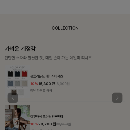
COLLECTION
가장 쉬운 코디
특별한 날부터 일상까지 함께하는 룩
쥬빌스트링 포켓원피스
17%
48,900
원
58,900원
리뷰 카운트 영역
블룬티 나시원피스+셔츠SET
15%
31,900
원
37,500원