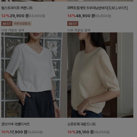
월스트라이프 버튼니트
퍼펙트절개핏 6부데님반바지[S,M,L사이즈]
12%
29,900
원
14%
48,900
원
33,900원
56,800원
리뷰 카운트 영역
리뷰 카운트 영역
콘브이넥 라벨티셔츠
소프트해 라운드니트
10%
17,900
원
10%
26,100
원
19,800원
28,900원