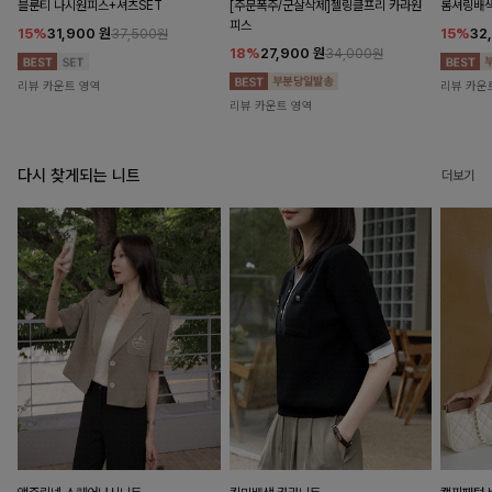
블룬티 나시원피스+셔츠SET
[주문폭주/군살삭제]젤링클프리 카라원
롬셔링배
피스
15%
31,900
원
15%
32
37,500원
18%
27,900
원
34,000원
리뷰 카운트 영역
리뷰 카운
리뷰 카운트 영역
다시 찾게되는 니트
더보기