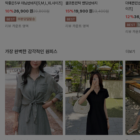
딱좋은5부 데님반바지[S,M,L,XL사이즈]
쿨코튼핀턱 밴딩반바지
더예쁜린넨
이즈]
10%
26,900
원
15%
19,900
원
29,800원
23,400원
12%
36
리뷰 카운트 영역
리뷰 카운트 영역
리뷰 카운
가장 완벽한 감각적인 원피스
더보기