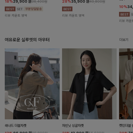
18%
29,900
원
28%
35,900
원
36,400원
49,800원
10%
34
리뷰 카운트 영역
리뷰 카운트 영역
리뷰 카운
여유로운 실루엣의 아우터
더보기
래나드 더블자켓
자빈닛 싱글자켓
캣민더블 