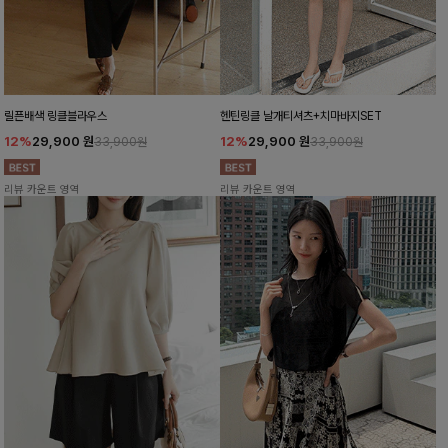
릴픈배색 링클블라우스
헨틴링클 날개티셔츠+치마바지SET
12%
29,900
원
12%
29,900
원
33,900원
33,900원
리뷰 카운트 영역
리뷰 카운트 영역