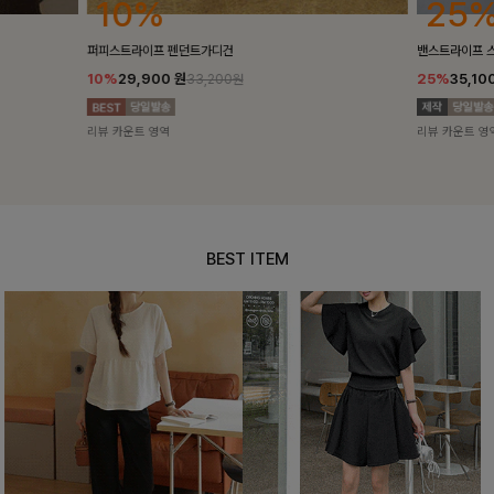
25%
10%
밴스트라이프 스트링원피스
[5천장돌파/C
25%
35,100
원
10%
34,90
46,800원
리뷰 카운트 영역
리뷰 카운트 영
BEST ITEM