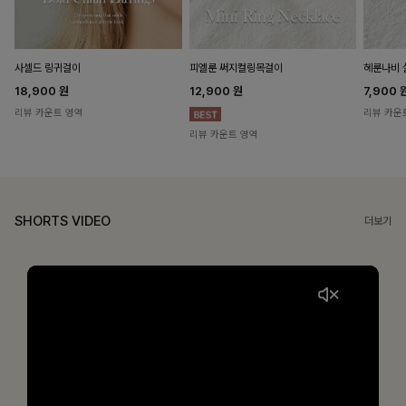
헤룬나비 
사셀드 링귀걸이
피엘룬 써지컬링목걸이
7,900
18,900
원
12,900
원
리뷰 카운
리뷰 카운트 영역
리뷰 카운트 영역
SHORTS VIDEO
더보기