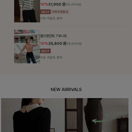
10%
31,900
원
35,400원
리뷰 카운트 영역
셀드펜던트 7부니트
10%
25,800
원
28,600원
리뷰 카운트 영역
NEW ARRIVALS