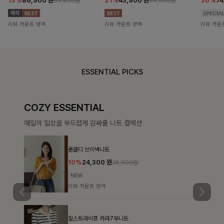
13%
86,900
원
21%
43,900
원
30%
7
99,800원
55,500원
리뷰 카운트 영역
리뷰 카운트 영역
리뷰 카운
ESSENTIAL PICKS
COZY ESSENTIAL
매일의 일상을 부드럽게 감싸줄 니트 컬렉션
론클디 브이넥니트
10%
24,300
원
26,900원
리뷰 카운트 영역
칠스트라이프 카라7부니트