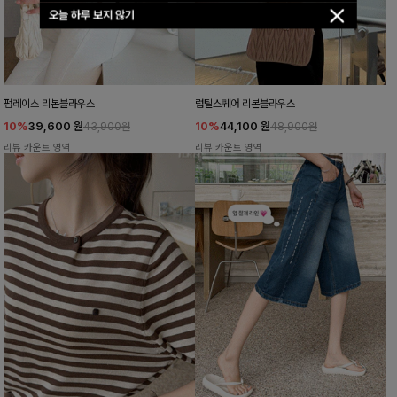
오늘 하루 보지 않기
펌레이스 리본블라우스
럽틸스퀘어 리본블라우스
10%
39,600
원
10%
44,100
원
43,900원
48,900원
리뷰 카운트 영역
리뷰 카운트 영역