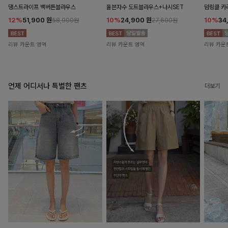
댕스트라이프 백버튼블라우스
율븐자수 도트블라우스+나시SET
덤링클 카
12%
51,900
원
10%
24,900
원
10%
34
58,900원
27,600원
리뷰 카운트 영역
리뷰 카운트 영역
리뷰 카운
언제 어디서나 특별한 팬츠
더보기