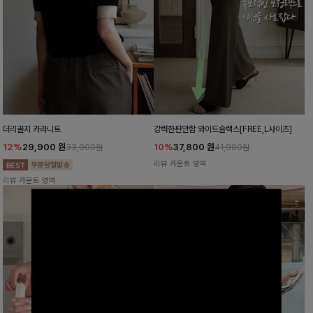
더리골지 카라니트
강력한편안함 와이드슬랙스[FREE,L사이즈]
12%
29,900
원
10%
37,800
원
33,900원
41,900원
리뷰 카운트 영역
리뷰 카운트 영역