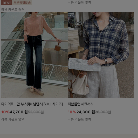
리뷰 카운트 영역
리뷰 카운트 영역
다이어트그만 부츠컷데님팬츠[S,M,L사이즈]
티븐롤업 체크셔츠
10%
47,700
원
10%
24,300
원
52,900원
26,900원
리뷰 카운트 영역
리뷰 카운트 영역