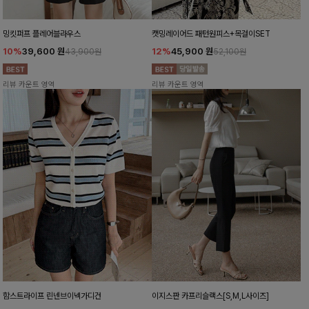
밍킷퍼프 플레어블라우스
캣밍레이어드 패턴원피스+목걸이SET
10%
39,600
원
12%
45,900
원
43,900원
52,100원
리뷰 카운트 영역
리뷰 카운트 영역
함스트라이프 린넨브이넥가디건
이지스판 카프리슬랙스[S,M,L사이즈]