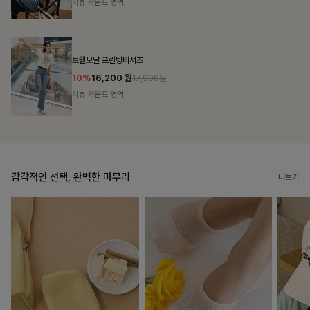
리뷰 카운트 영역
캣시어서커 버튼카라원피스+벨트SET
16%
79,900
원
95,100원
리뷰 카운트 영역
감각적인 선택, 완벽한 마무리
더보기