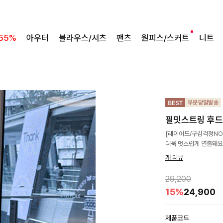
55%
아우터
블라우스/셔츠
팬츠
원피스/스커트
니트
필밋스트링 후
[레이어드/구김걱정NO]
더욱 멋스럽게 연출돼요
개 리뷰
29,200
15%
24,900
제품코드