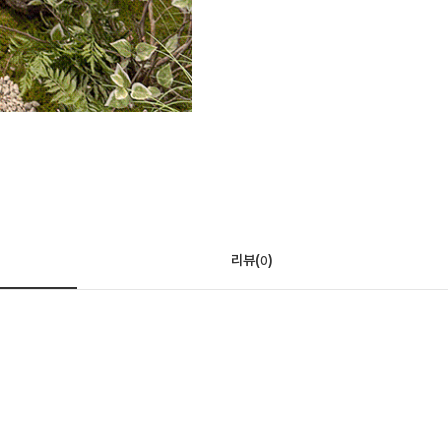
리뷰(
)
0