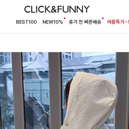
BEST100
NEW10%
휴가 전 빠른배송
여름특가~