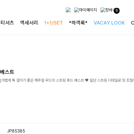
0
티셔츠
액세서리
1+1/SET
*하객룩*
VACAY LOOK
드베스트
가볍게 툭 걸치기 좋은 캐주얼 무드의 스트링 후드 베스트 🖤 밑단 스트링 디테일로 핏 조절
JP85385