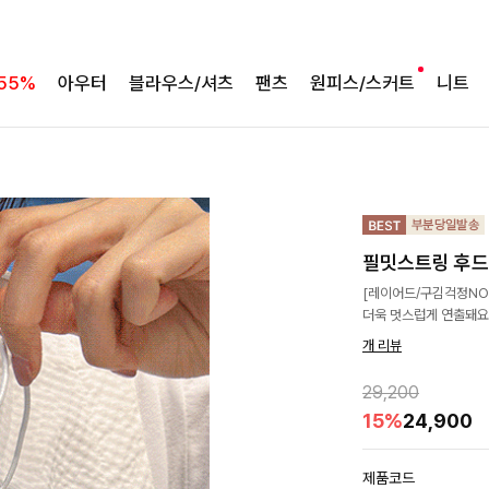
55%
아우터
블라우스/셔츠
팬츠
원피스/스커트
니트
필밋스트링 후
[레이어드/구김걱정NO]
더욱 멋스럽게 연출돼요
개 리뷰
29,200
15%
24,900
제품코드