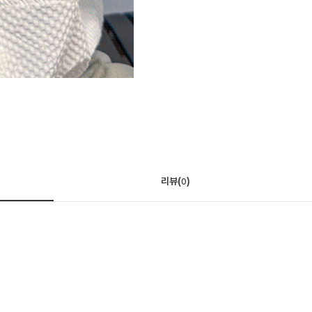
리뷰(
)
0