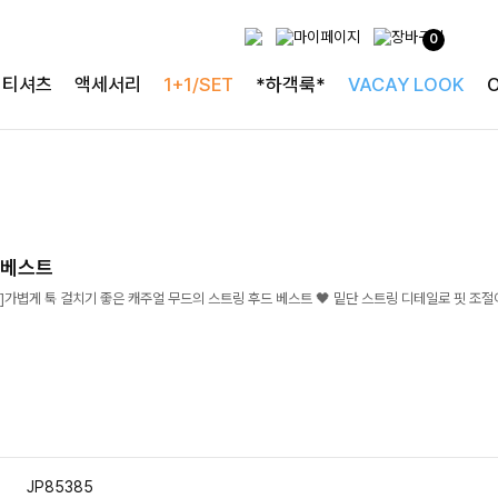
0
티셔츠
액세서리
1+1/SET
*하객룩*
VACAY LOOK
드베스트
가볍게 툭 걸치기 좋은 캐주얼 무드의 스트링 후드 베스트 🖤 밑단 스트링 디테일로 핏 조절
JP85385