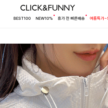
BEST100
NEW10%
휴가 전 빠른배송
여름특가~