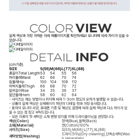
실제 색상과 가장 가까운 아래 제품이미지를 확인하세요! 모니터에 따라 차이가 있을 수
있습니다.
(cm기준)
SIZE
S(55)
M(66)
L(77)
XL(88)
총길이
Total Length
53
54
55
56
허리둘레
Waist
62
66
70
74
힙둘레
Hip
100
104
108
112
허벅지둘레
Thigh
66
68
70
72
밑위길이
Rise
34
35
36
37
밑단둘레
Hem
58
60
62
64
- 사이즈는 재는 방법이나 위치에 따라 1~3cm 정도의 오차가 발생할 수 있습니다.
- 상품의 실제 색상은 상세페이지 하단의 디테일 컷과 가장 유사합니다.
- 용자의 모니터 사양, 휴대폰 기종 및 해상도 설정에 따라 실제 색상과 다소 차이가 있
을 수 있는 점 참고 부탁드립니다.
- 모든 의류의 첫 세탁은 소재 변형 방지를 위해 드라이클리닝을 권장합니다.
색상(Color)
청색(Blue),블랙(Black)
소재(Material)
면(Cotton)100%
사이즈(Size)
S(55),M(66),L(77),XL(88)
드라이크리닝(Dry cleaning),단독손세탁(Was
세탁방법(Washing)
h separately)