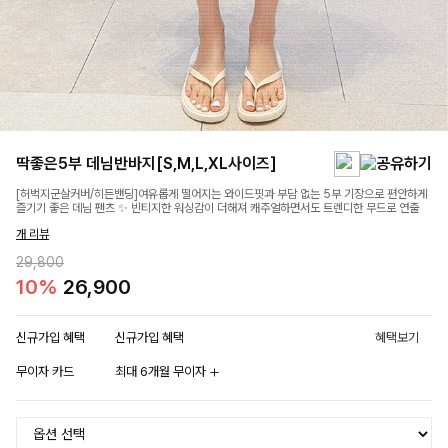
딱좋은5부 데님반바지[S,M,L,XL사이즈]
[허벅지군살커버/히든밴딩]여유롭게 떨어지는 와이드핏과 부담 없는 5부 기장으로 편안하게
즐기기 좋은 데님 팬츠 ✨ 빈티지한 워싱감이 더해져 캐주얼하면서도 트렌디한 무드로 연출
개 리뷰
29,800
10%
26,900
신규가입 혜택
신규가입 혜택
혜택보기
무이자 카드
최대 6개월 무이자