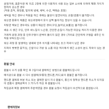
공정거래, 표준약관 제 15조 2항에 의한 이용자의 사용 또는 일부 소비에 의하여 재화 가치가
현저히 감소한 경우
(착용 흔적, 화장품, 탈취제 냄새, 세탁, 수선, 택훼손 포함)
세탁을 하신 경우나 착용을 하신 후에는 불량이 발견되어도 교환/반품이 불가합니다.
워싱면 종류의 제품은 워싱과정에서 옷이 살짝 돌아가는 현상이 있을 수 있습니다.
피팅만 해보신 경우라도 상품이 훼손된 경우(구김,늘어남,보풀)는 불가합니다.
배송 시 생긴 구김, 단추 바느질의 느슨함, 간단한 손질이 가능한 마감실 처리가 미흡한 경우
거래처 공정 과정 중 단추구멍이 완벽히 뚫리지 않은 경우 (가위로 간단하게 구멍을 내주신 뒤
착용 부탁드립니다)
워싱 과정 중 발생하는 냄새와 단추 위치를 나타내는 초크 자국이 남은 경우
지퍼의 뻣뻣한 움직임, 신발이나 가방 및 소품 마감 처리에서 생긴 소량의 본드 자국이 있는 경
우
환불 안내
환불시 수거 상품 확인 후 3일이내 결제하신 방법으로 환불해드립니다
예치금으로 환불 시 다시 원결제(무통장,핸드폰,카드)로의 환불은 불가합니다.
핸드폰 결제후 부분 취소 또는 결제한 달이 지나 환불시, 통신사 정책상 핸드폰 취소가 되지않
아 반품시 결제금액의 3.75%가 차감 후 환불됩니다.
적립금과 복합 결제하여 주문하였을 경우 환불 요청시 적립금이 우선적으로 환원됩니다.
판매자정보