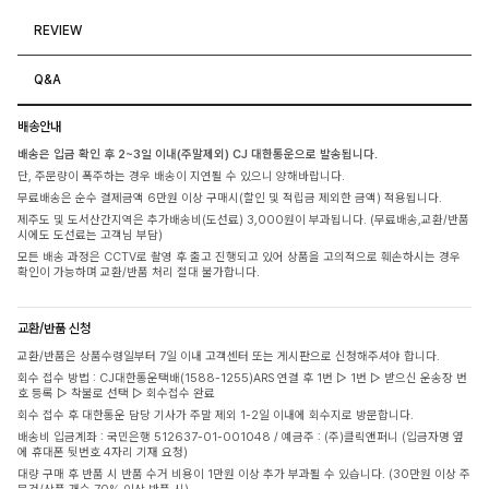
REVIEW
Q&A
배송안내
배송은 입금 확인 후 2~3일 이내(주말제외) CJ 대한통운으로 발송됩니다.
단, 주문량이 폭주하는 경우 배송이 지연될 수 있으니 양해바랍니다.
무료배송은 순수 결제금액 6만원 이상 구매시(할인 및 적립금 제외한 금액) 적용됩니다.
제주도 및 도서산간지역은 추가배송비(도선료) 3,000원이 부과됩니다. (무료배송,교환/반품
시에도 도선료는 고객님 부담)
모든 배송 과정은 CCTV로 촬영 후 출고 진행되고 있어 상품을 고의적으로 훼손하시는 경우
확인이 가능하며 교환/반품 처리 절대 불가합니다.
교환/반품 신청
교환/반품은 상품수령일부터 7일 이내 고객센터 또는 게시판으로 신청해주셔야 합니다.
회수 접수 방법 : CJ대한통운택배(1588-1255)ARS 연결 후 1번 ▷ 1번 ▷ 받으신 운송장 번
호 등록 ▷ 착불로 선택 ▷ 회수접수 완료
회수 접수 후 대한통운 담당 기사가 주말 제외 1-2일 이내에 회수지로 방문합니다.
배송비 입금계좌 : 국민은행 512637-01-001048 / 예금주 : (주)클릭앤퍼니 (입금자명 옆
에 휴대폰 뒷번호 4자리 기재 요청)
대량 구매 후 반품 시 반품 수거 비용이 1만원 이상 추가 부과될 수 있습니다. (30만원 이상 주