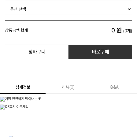
0
원
상품금액 합계
(
0
개)
장바구니
바로구매
상세정보
리뷰
(
0
)
Q&A