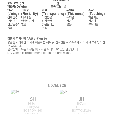
중량(Weight)
360g
제조국(Origin)
중국(China)
안감
신축성
비침
두께감
촉감
(Lining)
(Flexibility)
(Transparency)
(Thickness)
(Touching)
전체안감
매우좋음
비침있음
두꺼움
까슬거림
부분안감
약간당겨짐
비침약간
적당함
적당함
안감탈부착
없음
밝은칼라만
얇음
부드러움
없음
없음
취급시 주의사항 / Attention to
상품별로 기재된 소재에 해당하는 세탁 및 관리법을 지켜주셔야 더 오래 예쁘게 입으실
수 있습니다.
클릭앤퍼니 모든 의류는 첫 세탁은 드라이크리닝을 권장합니다.
Dry Clean is recommended on the first wash.
MODEL
SIZE
SH
JH
163cm
167cm
TOP(55)
TOP(55)
BOTTOM(26)
BOTTOM(26)