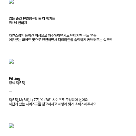
입는 순간 편안함+핏 둘 다 챙기는
#데님 반바지
자연스럽게 들어간 워싱으로 캐주얼하면서도 빈티지한 무드 연출
여유있는 와이드 핏으로 편안하면서 다리라인을 슬림하게 커버해주는 실루엣
Fitting.
청색 S(55)
ㅡ
S(55),M(66),L(77),XL(88) 사이즈로 구성되어 있어요
하단에 있는 사이즈표를 참고하시고 체형에 맞게 초이스해주세요