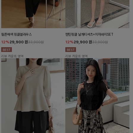
릴픈배색 링클블라우스
헨틴링클 날개티셔츠+치마바지SET
12%
29,900
원
12%
29,900
원
33,900원
33,900원
리뷰 카운트 영역
리뷰 카운트 영역