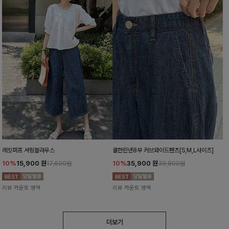
레킷퍼프 셔링블라우스
쿨한린넨8부 커브와이드팬츠[S,M,L사이즈]
10%
15,900
원
10%
35,900
원
17,600원
39,800원
리뷰 카운트 영역
리뷰 카운트 영역
더보기