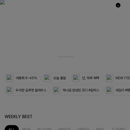
0
03
33
여름특가~45%
오늘 출발
단, 하루 혜택
NEW IT
우아한 실루엣 블라우스
하나로 완성된 코디 #원피스
데일리 #
WEEKLY BEST
NEW
BLOUSE
PANTS
DRESS
KNIT
T-SHIRT
ALL