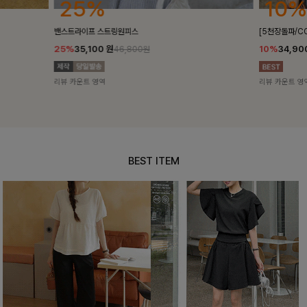
25%
10%
밴스트라이프 스트링원피스
[5천장돌파/C
25%
35,100
원
10%
34,90
46,800원
리뷰 카운트 영역
리뷰 카운트 영
BEST ITEM