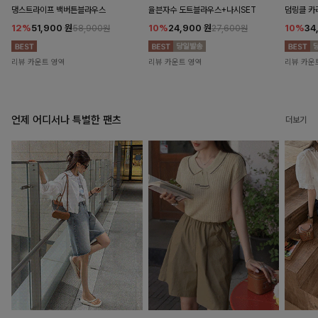
댕스트라이프 백버튼블라우스
율븐자수 도트블라우스+나시SET
덤링클 카
12%
51,900
원
10%
24,900
원
10%
34
58,900원
27,600원
리뷰 카운트 영역
리뷰 카운트 영역
리뷰 카운
언제 어디서나 특별한 팬츠
더보기