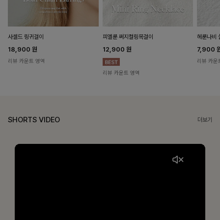
헤룬나비 
사셀드 링귀걸이
피엘룬 써지컬링목걸이
7,900
18,900
원
12,900
원
리뷰 카운
리뷰 카운트 영역
리뷰 카운트 영역
SHORTS VIDEO
더보기