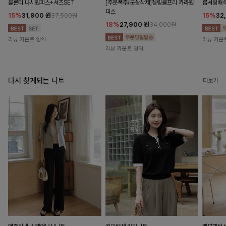
블룬티 나시원피스+셔츠SET
[주문폭주/군살삭제]젤링클프리 카라원
롬셔링배
피스
15%
31,900
원
15%
32
37,500원
18%
27,900
원
34,000원
리뷰 카운트 영역
리뷰 카운
리뷰 카운트 영역
다시 찾게되는 니트
더보기