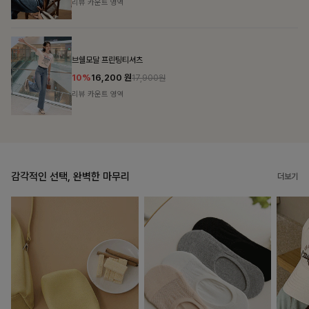
리뷰 카운트 영역
캣시어서커 버튼카라원피스+벨트SET
16%
79,900
원
95,100원
리뷰 카운트 영역
감각적인 선택, 완벽한 마무리
더보기