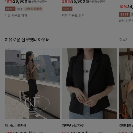
18%
29,900
원
28%
35,900
원
36,400원
49,800원
10%
34
리뷰 카운트 영역
리뷰 카운트 영역
리뷰 카운
여유로운 실루엣의 아우터
더보기
래나드 더블자켓
자빈닛 싱글자켓
캣민더블 