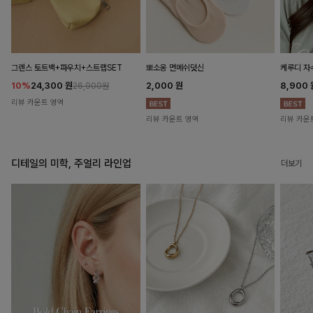
뽀소옹 면메쉬덧신
그렌스 토트백+파우치+스트랩SET
케루디 자
2,000
원
10%
24,300
원
8,900
26,900원
리뷰 카운트 영역
리뷰 카운트 영역
리뷰 카운
디테일의 미학, 주얼리 라인업
더보기