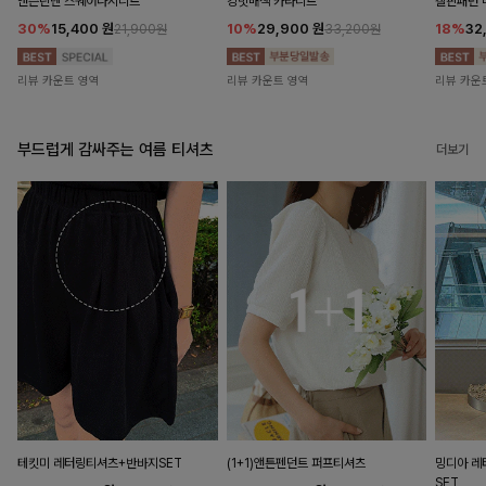
앤즌린넨 스퀘어나시니트
킹밋배색 카라니트
캘핀패턴 
30%
15,400
원
10%
29,900
원
18%
32
21,900원
33,200원
리뷰 카운트 영역
리뷰 카운트 영역
리뷰 카운
부드럽게 감싸주는 여름 티셔츠
더보기
테킷미 레터링티셔츠+반바지SET
(1+1)앤튼펜던트 퍼프티셔츠
밍디아 
SET