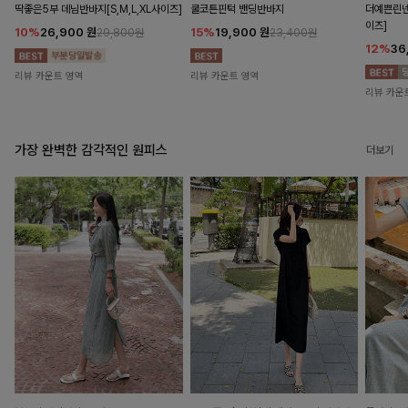
딱좋은5부 데님반바지[S,M,L,XL사이즈]
쿨코튼핀턱 밴딩반바지
더예쁜린넨
이즈]
10%
26,900
원
15%
19,900
원
29,800원
23,400원
12%
36
리뷰 카운트 영역
리뷰 카운트 영역
리뷰 카운
가장 완벽한 감각적인 원피스
더보기