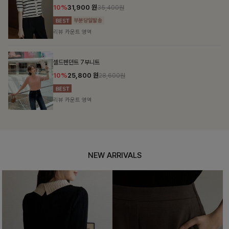
10%
31,900
원
35,400원
리뷰 카운트 영역
셀드펜던트 7부니트
10%
25,800
원
28,600원
리뷰 카운트 영역
NEW ARRIVALS