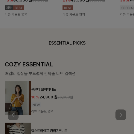
13%
86,900
원
21%
43,900
원
30%
7
99,800원
55,500원
리뷰 카운트 영역
리뷰 카운트 영역
리뷰 카운
ESSENTIAL PICKS
COZY ESSENTIAL
매일의 일상을 부드럽게 감싸줄 니트 컬렉션
론클디 브이넥니트
10%
24,300
원
26,900원
리뷰 카운트 영역
칠스트라이프 카라7부니트