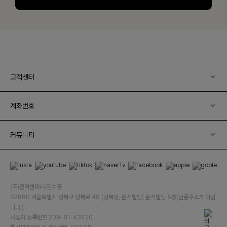
고객센터
계좌번호
커뮤니티
(주)클릭앤퍼니/김예중
02880 서울특별시 성북구 성북로 49 (성북동, 운석빌딩) 운석빌딩 5층(반품주소가 아닙
니다.)
사업자 등록번호 209-81-43420