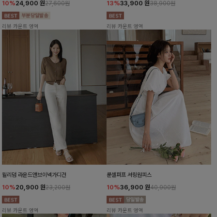
10%
24,900
원
13%
33,900
원
27,600원
38,900원
리뷰 카운트 영역
리뷰 카운트 영역
윌리덤 라운드앤브이넥가디건
룬셀퍼프 셔링원피스
10%
20,900
원
10%
36,900
원
23,200원
40,900원
리뷰 카운트 영역
리뷰 카운트 영역