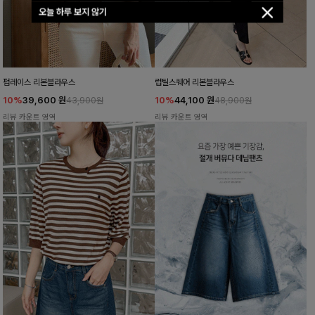
오늘 하루 보지 않기
펌레이스 리본블라우스
럽틸스퀘어 리본블라우스
10%
39,600
원
10%
44,100
원
43,900원
48,900원
리뷰 카운트 영역
리뷰 카운트 영역