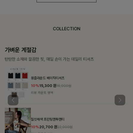
COLLECTION
가장 쉬운 코디
특별한 날부터 일상까지 함께하는 룩
쥬빌스트링 포켓원피스
17%
48,900
원
58,900원
리뷰 카운트 영역
블룬티 나시원피스+셔츠SET
15%
31,900
원
37,500원