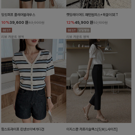
밍킷퍼프 플레어블라우스
캣밍레이어드 패턴원피스+목걸이SET
10%
39,600
원
12%
45,900
원
43,900원
52,100원
리뷰 카운트 영역
리뷰 카운트 영역
함스트라이프 린넨브이넥가디건
이지스판 카프리슬랙스[S,M,L사이즈]