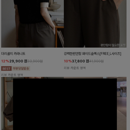
더리골지 카라니트
강력한편안함 와이드슬랙스[FREE,L사이즈]
12%
29,900
원
10%
37,800
원
33,900원
41,900원
리뷰 카운트 영역
리뷰 카운트 영역