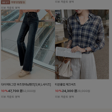
리뷰 카운트 영역
리뷰 카운트 영역
다이어트그만 부츠컷데님팬츠[S,M,L사이즈]
티븐롤업 체크셔츠
10%
47,700
원
10%
24,300
원
52,900원
26,900원
리뷰 카운트 영역
리뷰 카운트 영역