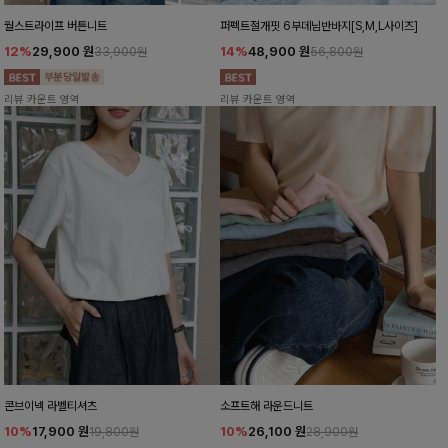
월스트라이프 버튼니트
퍼펙트절개핏 6부데님반바지[S,M,L사이즈]
12%
29,900
원
14%
48,900
원
33,900원
56,800원
리뷰 카운트 영역
리뷰 카운트 영역
콘브이넥 라벨티셔츠
소프트해 라운드니트
10%
17,900
원
10%
26,100
원
19,800원
28,900원