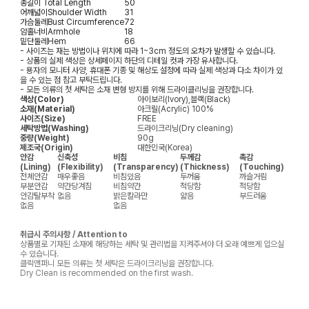
총길이
Total Length
50
어깨넓이
Shoulder Width
31
가슴둘레
Bust Circumference
72
암홀너비
Armhole
18
밑단둘레
Hem
66
- 사이즈는 재는 방법이나 위치에 따라 1~3cm 정도의 오차가 발생할 수 있습니다.
- 상품의 실제 색상은 상세페이지 하단의 디테일 컷과 가장 유사합니다.
- 용자의 모니터 사양, 휴대폰 기종 및 해상도 설정에 따라 실제 색상과 다소 차이가 있
을 수 있는 점 참고 부탁드립니다.
- 모든 의류의 첫 세탁은 소재 변형 방지를 위해 드라이클리닝을 권장합니다.
색상(Color)
아이보리(Ivory),블랙(Black)
소재(Material)
아크릴(Acrylic) 100%
사이즈(Size)
FREE
세탁방법(Washing)
드라이크리닝(Dry cleaning)
중량(Weight)
90g
제조국(Origin)
대한민국(Korea)
안감
신축성
비침
두께감
촉감
(Lining)
(Flexibility)
(Transparency)
(Thickness)
(Touching)
전체안감
매우좋음
비침있음
두꺼움
까슬거림
부분안감
약간당겨짐
비침약간
적당함
적당함
안감탈부착
없음
밝은칼라만
얇음
부드러움
없음
없음
취급시 주의사항 / Attention to
상품별로 기재된 소재에 해당하는 세탁 및 관리법을 지켜주셔야 더 오래 예쁘게 입으실
수 있습니다.
클릭앤퍼니 모든 의류는 첫 세탁은 드라이크리닝을 권장합니다.
Dry Clean is recommended on the first wash.