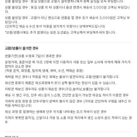
상품 불량일 경우 : 동일 상품으로 교환시 클릭앤퍼니에서 왕복 운임을 모두 부담합니다.
상품 불량일 경우 : 동일 상품 외 타 상품이나 옵션 변경시 배송비 3,000원 고객님 부담입니
다.
상품 불량일 경우 : 교환이 아닌 변심으로 반품을 할 경우 초기 배송비 3,000원은 고객님 부
담입니다.
(인위적인 훼손 & 수선 등의 악용을 방지하기 위함이니 양해부탁드립니다)
*교환/반품시에도 추가 발생되는 모든 도선료는 고객님께서 부담해주셔야 합니다.
교환/반품이 불가한 경우
반품기한(상품 수령후 7일)이 경과한 경우
공정거래, 표준약관 제 15조 2항에 의한 이용자의 사용 또는 일부 소비에 의하여 재화 가치가
현저히 감소한 경우
(착용 흔적, 화장품, 탈취제 냄새, 세탁, 수선, 택훼손 포함)
세탁을 하신 경우나 착용을 하신 후에는 불량이 발견되어도 교환/반품이 불가합니다.
워싱면 종류의 제품은 워싱과정에서 옷이 살짝 돌아가는 현상이 있을 수 있습니다.
피팅만 해보신 경우라도 상품이 훼손된 경우(구김,늘어남,보풀)는 불가합니다.
배송 시 생긴 구김, 단추 바느질의 느슨함, 간단한 손질이 가능한 마감실 처리가 미흡한 경우
거래처 공정 과정 중 단추구멍이 완벽히 뚫리지 않은 경우 (가위로 간단하게 구멍을 내주신 뒤
착용 부탁드립니다)
워싱 과정 중 발생하는 냄새와 단추 위치를 나타내는 초크 자국이 남은 경우
지퍼의 뻣뻣한 움직임, 신발이나 가방 및 소품 마감 처리에서 생긴 소량의 본드 자국이 있는 경
우