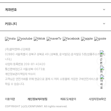
계좌번호
커뮤니티
(주)클릭앤퍼니/김예중
02880 서울특별시 성북구 성북로 49 (성북동, 운석빌딩) 운석빌딩 5층(반품주소가 아닙
니다.)
사업자 등록번호 209-81-43420
통신판매업신고 서울성북-0073호
개인정보관리책임자 박수미
고객님은 안전거래를 위해 현금으로 결제 시 저희 소핑몰에 가입한 구매안전서비스를 이용
하실 수 있습니다.
이용약관
개인정보처리방침
제휴/도매문의
사업자정보확인
COPYRIGHT (c)CLICKNFUNNY. All rights reserved.