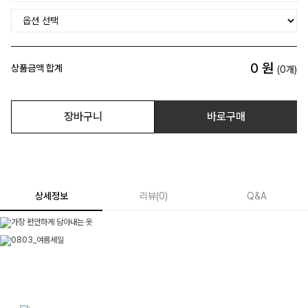
0
원
상품금액 합계
(
0
개)
장바구니
바로구매
상세정보
리뷰
(
0
)
Q&A