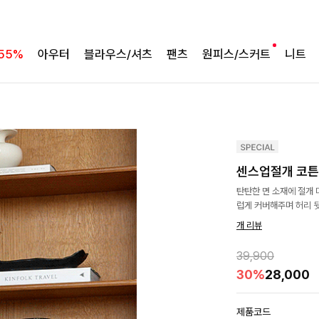
55%
아우터
블라우스/셔츠
팬츠
원피스/스커트
니트
센스업절개 코튼
탄탄한 면 소재에 절개
럽게 커버해주며 허리 
개 리뷰
39,900
30%
28,000
제품코드