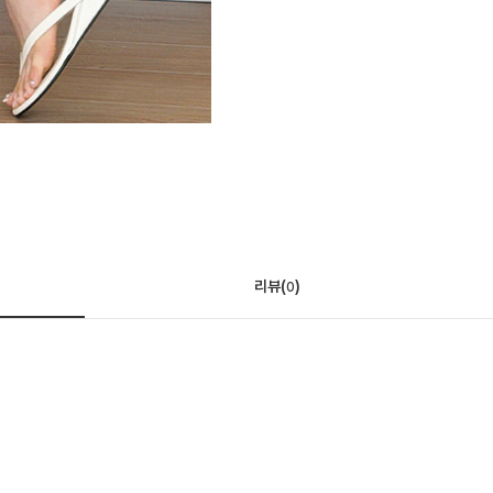
리뷰(
)
0