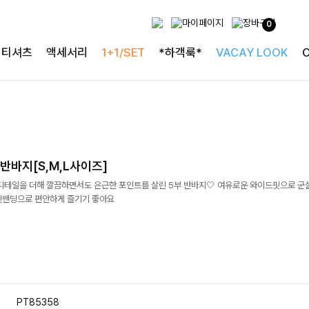
0
티셔츠
액세서리
1+1/SET
*하객룩*
VACAY LOOK
반바지[S,M,L사이즈]
 디테일을 더해 깔끔하면서도 은근한 포인트를 살린 5부 반바지🤍 여유로운 와이드핏으로 군
뒷밴딩으로 편안하게 즐기기 좋아요
PT85358