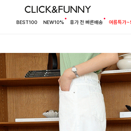
BEST100
NEW10%
휴가 전 빠른배송
여름특가~