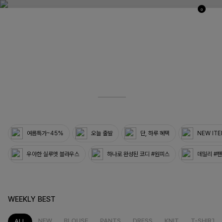
0
03
33
여름특가~45%
오늘 출발
단, 하루 혜택
NEW IT
우아한 실루엣 블라우스
하나로 완성된 코디 #원피스
데일리 #
WEEKLY BEST
NEW
BLOUSE
PANTS
DRESS
KNIT
T-SHIRT
ALL