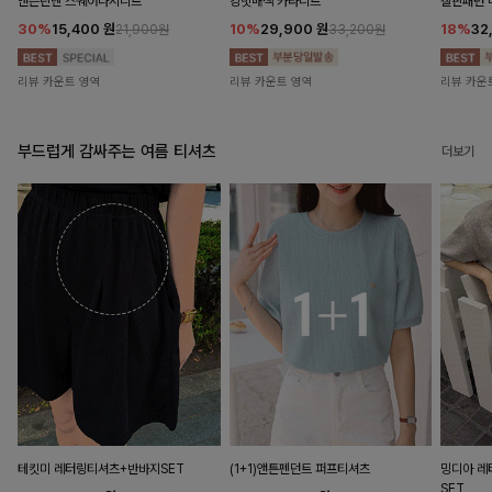
앤즌린넨 스퀘어나시니트
킹밋배색 카라니트
캘핀패턴 
30%
15,400
원
10%
29,900
원
18%
32
21,900원
33,200원
리뷰 카운트 영역
리뷰 카운트 영역
리뷰 카운
부드럽게 감싸주는 여름 티셔츠
더보기
테킷미 레터링티셔츠+반바지SET
(1+1)앤튼펜던트 퍼프티셔츠
밍디아 
SET