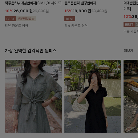
딱좋은5부 데님반바지[S,M,L,XL사이즈]
쿨코튼핀턱 밴딩반바지
더예쁜린넨
이즈]
10%
26,900
원
15%
19,900
원
29,800원
23,400원
12%
36
리뷰 카운트 영역
리뷰 카운트 영역
리뷰 카운
가장 완벽한 감각적인 원피스
더보기