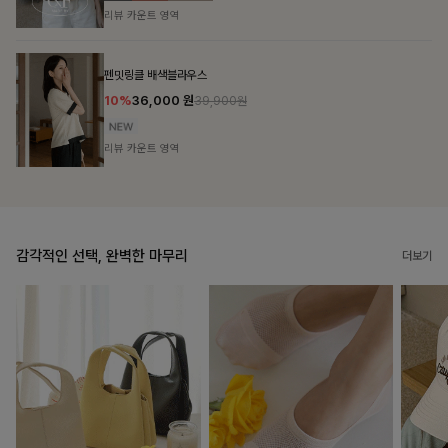
리뷰 카운트 영역
브쉘모달 프린팅티셔츠
10%
16,200
원
17,900원
리뷰 카운트 영역
감각적인 선택, 완벽한 마무리
더보기