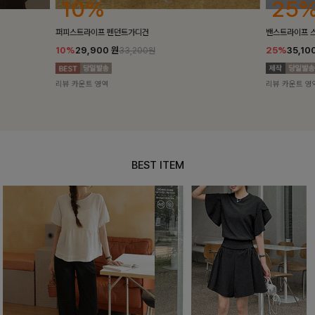
25%
10%
밴스트라이프 스트링원피스
[5천장돌파/C
25%
35,100
원
10%
34,90
46,800원
리뷰 카운트 영역
리뷰 카운트 영
BEST ITEM