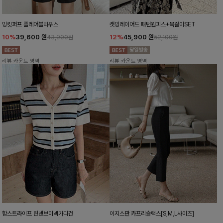
밍킷퍼프 플레어블라우스
캣밍레이어드 패턴원피스+목걸이SET
10%
39,600
원
12%
45,900
원
43,900원
52,100원
리뷰 카운트 영역
리뷰 카운트 영역
함스트라이프 린넨브이넥가디건
이지스판 카프리슬랙스[S,M,L사이즈]