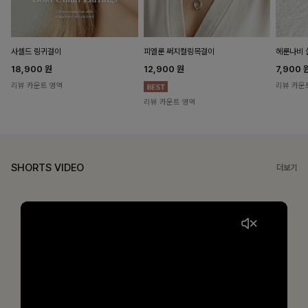
헤룬나비 
사셀드 링귀걸이
피엘룬 써지컬링목걸이
7,900
18,900
원
12,900
원
리뷰 카운
리뷰 카운트 영역
리뷰 카운트 영역
SHORTS VIDEO
더보기