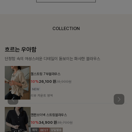
COLLECTION
가벼운 계절감
탄탄한 소재와 깔끔한 핏, 매일 손이 가는 데일리 티셔츠
몽즐라운드 베이직티셔츠
10%
15,300
원
16,900원
리뷰 카운트 영역
칠킷배색 프린팅맨투맨티
10%
20,700
원
22,900원