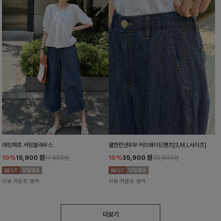
레킷퍼프 셔링블라우스
쿨한린넨8부 커브와이드팬츠[S,M,L사이즈]
10%
15,900
원
10%
35,900
원
17,600원
39,800원
리뷰 카운트 영역
리뷰 카운트 영역
더보기