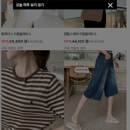
오늘 하루 보지 않기
펌레이스 리본블라우스
럽틸스퀘어 리본블라우스
10%
39,600
원
10%
44,100
원
43,900원
48,900원
리뷰 카운트 영역
리뷰 카운트 영역