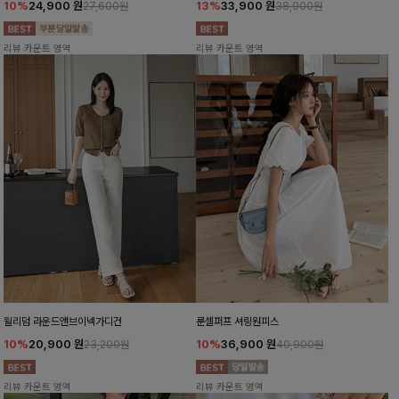
10%
24,900
원
13%
33,900
원
27,600원
38,900원
리뷰 카운트 영역
리뷰 카운트 영역
윌리덤 라운드앤브이넥가디건
룬셀퍼프 셔링원피스
10%
20,900
원
10%
36,900
원
23,200원
40,900원
리뷰 카운트 영역
리뷰 카운트 영역