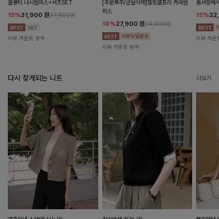
블룬티 나시원피스+셔츠SET
[주문폭주/군살삭제]젤링클프리 카라원
롬셔링배
피스
15%
31,900
원
15%
32
37,500원
18%
27,900
원
34,000원
리뷰 카운트 영역
리뷰 카운
리뷰 카운트 영역
다시 찾게되는 니트
더보기