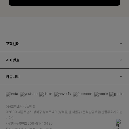
고객센터
계좌번호
커뮤니티
(주)클릭앤퍼니/김예중
02880 서울특별시 성북구 성북로 49 (성북동, 운석빌딩) 운석빌딩 5층(반품주소가 아닙
니다.)
사업자 등록번호 209-81-43420