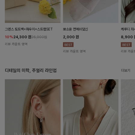
뽀소옹 면메쉬덧신
그렌스 토트백+파우치+스트랩SET
케루디 자
2,000
원
10%
24,300
원
8,900
26,900원
리뷰 카운트 영역
리뷰 카운트 영역
리뷰 카운
디테일의 미학, 주얼리 라인업
더보기