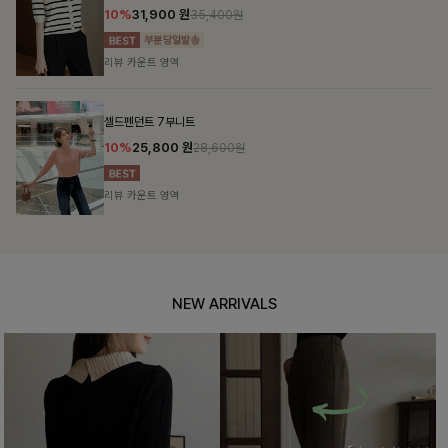
10%
31,900
원
35,400원
리뷰 카운트 영역
셀드펜던트 7부니트
10%
25,800
원
28,600원
리뷰 카운트 영역
NEW ARRIVALS