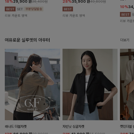
18%
29,900
원
28%
35,900
원
36,400원
49,800원
10%
34
리뷰 카운트 영역
리뷰 카운트 영역
리뷰 카운
여유로운 실루엣의 아우터
더보기
래나드 더블자켓
자빈닛 싱글자켓
캣민더블 