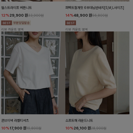
월스트라이프 버튼니트
퍼펙트절개핏 6부데님반바지[S,M,L사이즈]
12%
29,900
원
14%
48,900
원
33,900원
56,800원
리뷰 카운트 영역
리뷰 카운트 영역
콘브이넥 라벨티셔츠
소프트해 라운드니트
10%
17,900
원
10%
26,100
원
19,800원
28,900원