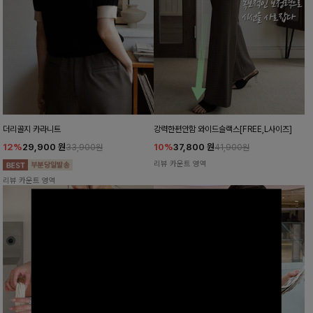
더리골지 카라니트
강력한편안함 와이드슬랙스[FREE,L사이즈]
12%
29,900
원
10%
37,800
원
33,900원
41,900원
리뷰 카운트 영역
리뷰 카운트 영역