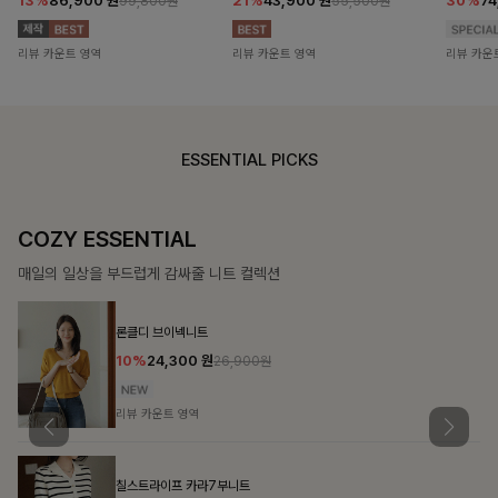
13%
86,900
원
21%
43,900
원
30%
7
99,800원
55,500원
리뷰 카운트 영역
리뷰 카운트 영역
리뷰 카운
ESSENTIAL PICKS
COZY ESSENTIAL
매일의 일상을 부드럽게 감싸줄 니트 컬렉션
론클디 브이넥니트
10%
24,300
원
26,900원
리뷰 카운트 영역
칠스트라이프 카라7부니트