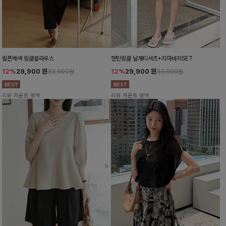
릴픈배색 링클블라우스
헨틴링클 날개티셔츠+치마바지SET
12%
29,900
원
12%
29,900
원
33,900원
33,900원
리뷰 카운트 영역
리뷰 카운트 영역