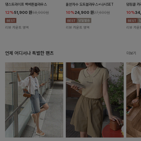
댕스트라이프 백버튼블라우스
율븐자수 도트블라우스+나시SET
덤링클 카
12%
51,900
원
10%
24,900
원
10%
34
58,900원
27,600원
리뷰 카운트 영역
리뷰 카운트 영역
리뷰 카운
언제 어디서나 특별한 팬츠
더보기