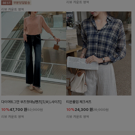
리뷰 카운트 영역
리뷰 카운트 영역
다이어트그만 부츠컷데님팬츠[S,M,L사이즈]
티븐롤업 체크셔츠
10%
47,700
원
10%
24,300
원
52,900원
26,900원
리뷰 카운트 영역
리뷰 카운트 영역