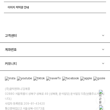
이미지 저작권 안내
고객센터
계좌번호
커뮤니티
(주)클릭앤퍼니/김예중
02880 서울특별시 성북구 성북로 49 (성북동, 운석빌딩) 운석빌딩 5층(반품주소가 아닙
니다.)
사업자 등록번호 209-81-43420
통신판매업신고 서울성북-0073호