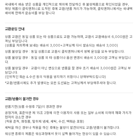
국내에서 배송 받은 상품을 개인적으로 해외에 전달하신 후 불량제품으로 확인되었을 경우,
해당 제품이 클릭앤퍼니로 도착된 후에 교환/반품 처리가 가능하며, 클릭앤퍼니에서는 국내택
배비에 한해서 운송비를 부담 합니다
교환운임 안내
상품 교환은 동일 상품 또는 타 상품으로도 교환 가능하며, 교환시 교환배송비 6,000원은 고
객님 부담입니다.
(상품을 저희쪽에 보내는 배송비 3,000+고객님께 다시 발송되는 배송비 3,000)
상품 불량일 경우 : 동일 상품으로 교환시 클릭앤퍼니에서 왕복 운임을 모두 부담합니다.
상품 불량일 경우 : 동일 상품 외 타 상품이나 옵션 변경시 배송비 3,000원 고객님 부담입니
다.
상품 불량일 경우 : 교환이 아닌 변심으로 반품을 할 경우 초기 배송비 3,000원은 고객님 부
담입니다.
(인위적인 훼손 & 수선 등의 악용을 방지하기 위함이니 양해부탁드립니다)
*교환/반품시에도 추가 발생되는 모든 도선료는 고객님께서 부담해주셔야 합니다.
교환/반품이 불가한 경우
반품기한(상품 수령후 7일)이 경과한 경우
공정거래, 표준약관 제 15조 2항에 의한 이용자의 사용 또는 일부 소비에 의하여 재화 가치가
현저히 감소한 경우
(착용 흔적, 화장품, 탈취제 냄새, 세탁, 수선, 택훼손 포함)
세탁을 하신 경우나 착용을 하신 후에는 불량이 발견되어도 교환/반품이 불가합니다.
워싱면 종류의 제품은 워싱과정에서 옷이 살짝 돌아가는 현상이 있을 수 있습니다.