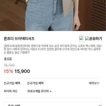
론프디 브이넥티셔츠
[찰랑소재/슬림핏]레이온 혼방으로 피부에 닿는 순간 부드럽게 감기는 소프트 텍스처에, 답답
함 없이 가볍게 입어지는 데일리 티셔츠! 잔잔한 골지에 브이넥 라인으로 여리한 무드 살려주
는 활용도 높은 기본템♡
개 리뷰
18,700
15%
15,900
신규가입 혜택
신규가입 혜택
혜택보기
무이자 카드
최대 6개월 무이자