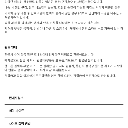
피팅만 해보신 경우라도 상품이 훼손된 경우(구김,늘어남,보풀)는 불가합니다.
배송 시 생긴 구김, 단추 바느질의 느슨함, 간단한 손질이 가능한 마감실 처리가 미흡한 경우
거래처 공정 과정 중 단추구멍이 완벽히 뚫리지 않은 경우 (가위로 간단하게 구멍을 내주신 뒤
착용 부탁드립니다)
워싱 과정 중 발생하는 냄새와 단추 위치를 나타내는 초크 자국이 남은 경우
지퍼의 뻣뻣한 움직임, 신발이나 가방 및 소품 마감 처리에서 생긴 소량의 본드 자국이 있는 경
우
환불 안내
환불시 수거 상품 확인 후 3일이내 결제하신 방법으로 환불해드립니다
예치금으로 환불 시 다시 원결제(무통장,핸드폰,카드)로의 환불은 불가합니다.
핸드폰 결제후 부분 취소 또는 결제한 달이 지나 환불시, 통신사 정책상 핸드폰 취소가 되지않
아 반품시 결제금액의 3.75%가 차감 후 환불됩니다.
적립금과 복합 결제하여 주문하였을 경우 환불 요청시 적립금이 우선적으로 환원됩니다.
판매자정보
세탁 가이드
사이즈 측정 방법