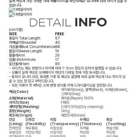
실제 색상과 가장 가까운 아래 제품이미지를 확인하세요! 모니터에 따라 차이가 있을 수
있습니다.
(cm기준)
SIZE
FREE
총길이
Total Length
57
어깨넓이
Shoulder
40
가슴둘레
Bust Circumference
88
팔길이
Sleeve Length
19
팔둘레
Arm
26
암홀너비
Armhole
17
밑단둘레
Hem
86
- 사이즈는 재는 방법이나 위치에 따라 1~3cm 정도의 오차가 발생할 수 있습니다.
- 상품의 실제 색상은 상세페이지 하단의 디테일 컷과 가장 유사합니다.
- 용자의 모니터 사양, 휴대폰 기종 및 해상도 설정에 따라 실제 색상과 다소 차이가 있
을 수 있는 점 참고 부탁드립니다.
- 모든 의류의 첫 세탁은 소재 변형 방지를 위해 드라이클리닝을 권장합니다.
아이보리(Ivory), 블랙(Black), 브라운(Brown),
색상(Color)
그레이(Gray)
소재(Material)
레이온(Rayon) 100%
사이즈(Size)
FREE
세탁방법(Washing)
드라이크리닝(Dry cleaning)
중량(Weight)
140g
제조국(Origin)
대한민국(Korea)
안감
신축성
비침
두께감
촉감
(Lining)
(Flexibility)
(Transparency)
(Thickness)
(Touching)
전체안감
매우좋음
비침있음
두꺼움
까슬거림
부분안감
약간당겨짐
비침약간
적당함
적당함
안감탈부착
없음
밝은칼라만
얇음
부드러움