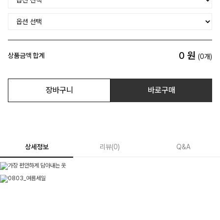
0
원
상품금액 합계
(
0
개)
장바구니
바로구매
상세정보
리뷰
(
0
)
Q&A