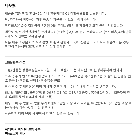
배송안내
배송은 입금 확인 후 2~3일 이내(주말제외) CJ 대한통운으로 발송됩니다.
단, 주문량이 폭주하는 경우 배송이 지연될 수 있으니 양해바랍니다.
무료배송은 순수 결제금액 6만원 이상 구매시(할인 및 적립금 제외한 금액) 적용됩니다.
제주도 및 도서산간지역은 추가배송비(도선료) 3,000원이 부과됩니다. (무료배송,교환/반품
시에도 도선료는 고객님 부담)
모든 배송 과정은 CCTV로 촬영 후 출고 진행되고 있어 상품을 고의적으로 훼손하시는 경우
확인이 가능하며 교환/반품 처리 절대 불가합니다.
교환/반품 신청
교환/반품은 상품수령일부터 7일 이내 고객센터 또는 게시판으로 신청해주셔야 합니다.
회수 접수 방법 : CJ대한통운택배(1588-1255)ARS 연결 후 1번 ▷ 1번 ▷ 받으신 운송장 번
호 등록 ▷ 착불로 선택 ▷ 회수접수 완료
회수 접수 후 대한통운 담당 기사가 주말 제외 1-2일 이내에 회수지로 방문합니다.
배송비 입금계좌 : 국민은행 512637-01-001048 / 예금주 : (주)클릭앤퍼니 (입금자명 옆
에 휴대폰 뒷번호 4자리 기재 요청)
대량 구매 후 반품 시 반품 수거 비용이 1만원 이상 추가 부과될 수 있습니다. (30만원 이상 주
문건/상품 개수 70% 이상 반품 시)
상습적인 대량 반품 시 구매에 제한이 있을 수 있습니다.
해외에서 확인된 불량제품
반품/교환 안내