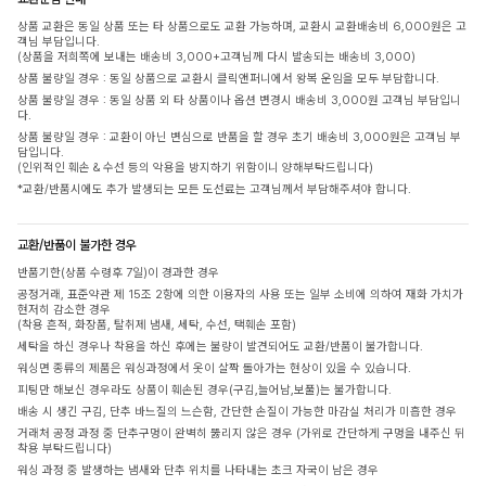
상품 교환은 동일 상품 또는 타 상품으로도 교환 가능하며, 교환시 교환배송비 6,000원은 고
객님 부담입니다.
(상품을 저희쪽에 보내는 배송비 3,000+고객님께 다시 발송되는 배송비 3,000)
상품 불량일 경우 : 동일 상품으로 교환시 클릭앤퍼니에서 왕복 운임을 모두 부담합니다.
상품 불량일 경우 : 동일 상품 외 타 상품이나 옵션 변경시 배송비 3,000원 고객님 부담입니
다.
상품 불량일 경우 : 교환이 아닌 변심으로 반품을 할 경우 초기 배송비 3,000원은 고객님 부
담입니다.
(인위적인 훼손 & 수선 등의 악용을 방지하기 위함이니 양해부탁드립니다)
*교환/반품시에도 추가 발생되는 모든 도선료는 고객님께서 부담해주셔야 합니다.
교환/반품이 불가한 경우
반품기한(상품 수령후 7일)이 경과한 경우
공정거래, 표준약관 제 15조 2항에 의한 이용자의 사용 또는 일부 소비에 의하여 재화 가치가
현저히 감소한 경우
(착용 흔적, 화장품, 탈취제 냄새, 세탁, 수선, 택훼손 포함)
세탁을 하신 경우나 착용을 하신 후에는 불량이 발견되어도 교환/반품이 불가합니다.
워싱면 종류의 제품은 워싱과정에서 옷이 살짝 돌아가는 현상이 있을 수 있습니다.
피팅만 해보신 경우라도 상품이 훼손된 경우(구김,늘어남,보풀)는 불가합니다.
배송 시 생긴 구김, 단추 바느질의 느슨함, 간단한 손질이 가능한 마감실 처리가 미흡한 경우
거래처 공정 과정 중 단추구멍이 완벽히 뚫리지 않은 경우 (가위로 간단하게 구멍을 내주신 뒤
착용 부탁드립니다)
워싱 과정 중 발생하는 냄새와 단추 위치를 나타내는 초크 자국이 남은 경우