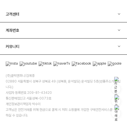
고객센터
계좌번호
커뮤니티
(주)클릭앤퍼니/김예중
02880 서울특별시 성북구 성북로 49 (성북동, 운석빌딩) 운석빌딩 5층(반품주소가 아닙
니다.)
사업자 등록번호 209-81-43420
통신판매업신고 서울성북-0073호
개인정보관리책임자 박수미
고객님은 안전거래를 위해 현금으로 결제 시 저희 소핑몰에 가입한 구매안전서비스를 이용
하실 수 있습니다.