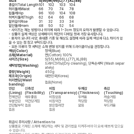
SIZE
S(55)
M(66)
L(77)
XL(88)
총길이
Total Length
101
102
103
104
허리둘레
Waist
66
70
74
78
힙둘레
Hip
96
100
104
108
허벅지둘레
Thigh
62
64
66
68
밑위길이
Rise
31
32
33
34
밑단둘레
Hem
48
50
52
54
- 사이즈는 재는 방법이나 위치에 따라 1~3cm 정도의 오차가 발생할 수 있습니다.
- 상품의 실제 색상은 상세페이지 하단의 디테일 컷과 가장 유사합니다.
- 용자의 모니터 사양, 휴대폰 기종 및 해상도 설정에 따라 실제 색상과 다소 차이가 있
을 수 있는 점 참고 부탁드립니다.
- 모든 의류의 첫 세탁은 소재 변형 방지를 위해 드라이클리닝을 권장합니다.
색상(Color)
청색(Blue)
소재(Material)
면(Cotton) 100%
사이즈(Size)
S(55),M(66),L(77),XL(88)
드라이크리닝(Dry cleaning), 단독손세탁 (Wash separ
세탁방법(Washing)
ately)
중량(Weight)
450g
제조국(Origin)
대한민국(Korea)
허리밴딩(Waist
없음(None)
banding)
안감
신축성
비침
두께감
촉감
(Lining)
(Flexibility)
(Transparency)
(Thickness)
(Touching)
전체안감
매우좋음
비침있음
두꺼움
까슬거림
부분안감
약간당겨짐
비침약간
적당함
적당함
안감탈부착
없음
밝은칼라만
얇음
부드러움
없음
없음
취급시 주의사항 / Attention to
상품별로 기재된 소재에 해당하는 세탁 및 관리법을 지켜주셔야 더 오래 예쁘게 입으실
수 있습니다.