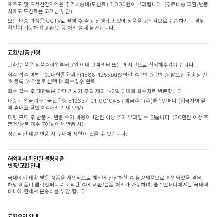
제주도 및 도서산간지역은 추가배송비(도선료) 3,000원이 부과됩니다. (무료배송,교환/반품
시에도 도선료는 고객님 부담)
모든 배송 과정은 CCTV로 촬영 후 출고 진행되고 있어 상품을 고의적으로 훼손하시는 경우
확인이 가능하며 교환/반품 처리 절대 불가합니다.
교환/반품 신청
교환/반품은 상품수령일부터 7일 이내 고객센터 또는 게시판으로 신청해주셔야 합니다.
회수 접수 방법 : CJ대한통운택배(1588-1255)ARS 연결 후 1번 ▷ 1번 ▷ 받으신 운송장 번
호 등록 ▷ 착불로 선택 ▷ 회수접수 완료
회수 접수 후 대한통운 담당 기사가 주말 제외 1-2일 이내에 회수지로 방문합니다.
배송비 입금계좌 : 국민은행 512637-01-001048 / 예금주 : (주)클릭앤퍼니 (입금자명 옆
에 휴대폰 뒷번호 4자리 기재 요청)
대량 구매 후 반품 시 반품 수거 비용이 1만원 이상 추가 부과될 수 있습니다. (30만원 이상 주
문건/상품 개수 70% 이상 반품 시)
상습적인 대량 반품 시 구매에 제한이 있을 수 있습니다.
해외에서 확인된 불량제품
반품/교환 안내
국내에서 배송 받은 상품을 개인적으로 해외에 전달하신 후 불량제품으로 확인되었을 경우,
해당 제품이 클릭앤퍼니로 도착된 후에 교환/반품 처리가 가능하며, 클릭앤퍼니에서는 국내택
배비에 한해서 운송비를 부담 합니다
교환운임 안내