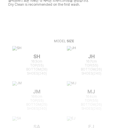
클릭앤퍼니 모든 의류는 첫 세탁은 드라이크리닝을 권장합니다.
Dry Clean is recommended on the first wash.
MODEL
SIZE
SH
JH
163cm
167cm
TOP(55)
TOP(55)
BOTTOM(26)
BOTTOM(26)
SHOES(240)
SHOES(240)
JM
MJ
166cm
164cm
TOP(55)
TOP(55)
BOTTOM(25)
BOTTOM(26)
SHOES(240)
SHOES(240)
SA
EJ