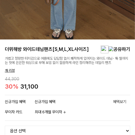
더위해방 와이드데님팬츠[S,M,L,XL사이즈]
가볍고 청량한 터치감으로 여름에도 답답함 없이 쾌적하게 입어지는 와이드 데님- 툭 떨어지
는 핏에 은은한 워싱으로 부해 보임 없이 깔끔하게 라인 정리해주는 데일리 팬츠
개 리뷰
44,300
30%
31,100
신규가입 혜택
신규가입 혜택
혜택보기
무이자 카드
최대 6개월 무이자