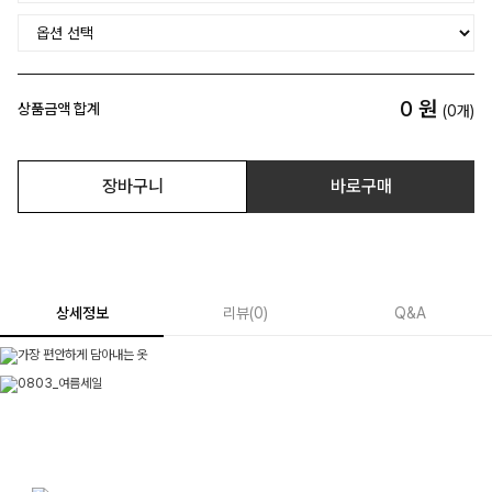
0
원
상품금액 합계
(
0
개)
장바구니
바로구매
상세정보
리뷰
(
0
)
Q&A