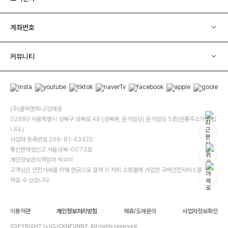
계좌번호
커뮤니티
(주)클릭앤퍼니/김예중
02880 서울특별시 성북구 성북로 49 (성북동, 운석빌딩) 운석빌딩 5층(반품주소가 아닙
니다.)
사업자 등록번호 209-81-43420
통신판매업신고 서울성북-0073호
개인정보관리책임자 박수미
고객님은 안전거래를 위해 현금으로 결제 시 저희 소핑몰에 가입한 구매안전서비스를 이용
하실 수 있습니다.
이용약관
개인정보처리방침
제휴/도매문의
사업자정보확인
COPYRIGHT (c)CLICKNFUNNY. All rights reserved.