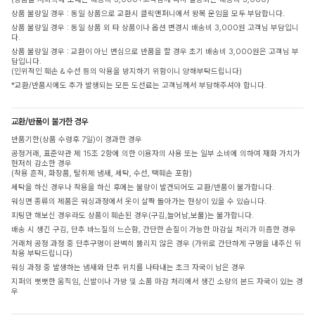
상품 불량일 경우 : 동일 상품으로 교환시 클릭앤퍼니에서 왕복 운임을 모두 부담합니다.
상품 불량일 경우 : 동일 상품 외 타 상품이나 옵션 변경시 배송비 3,000원 고객님 부담입니
다.
상품 불량일 경우 : 교환이 아닌 변심으로 반품을 할 경우 초기 배송비 3,000원은 고객님 부
담입니다.
(인위적인 훼손 & 수선 등의 악용을 방지하기 위함이니 양해부탁드립니다)
*교환/반품시에도 추가 발생되는 모든 도선료는 고객님께서 부담해주셔야 합니다.
교환/반품이 불가한 경우
반품기한(상품 수령후 7일)이 경과한 경우
공정거래, 표준약관 제 15조 2항에 의한 이용자의 사용 또는 일부 소비에 의하여 재화 가치가
현저히 감소한 경우
(착용 흔적, 화장품, 탈취제 냄새, 세탁, 수선, 택훼손 포함)
세탁을 하신 경우나 착용을 하신 후에는 불량이 발견되어도 교환/반품이 불가합니다.
워싱면 종류의 제품은 워싱과정에서 옷이 살짝 돌아가는 현상이 있을 수 있습니다.
피팅만 해보신 경우라도 상품이 훼손된 경우(구김,늘어남,보풀)는 불가합니다.
배송 시 생긴 구김, 단추 바느질의 느슨함, 간단한 손질이 가능한 마감실 처리가 미흡한 경우
거래처 공정 과정 중 단추구멍이 완벽히 뚫리지 않은 경우 (가위로 간단하게 구멍을 내주신 뒤
착용 부탁드립니다)
워싱 과정 중 발생하는 냄새와 단추 위치를 나타내는 초크 자국이 남은 경우
지퍼의 뻣뻣한 움직임, 신발이나 가방 및 소품 마감 처리에서 생긴 소량의 본드 자국이 있는 경
우