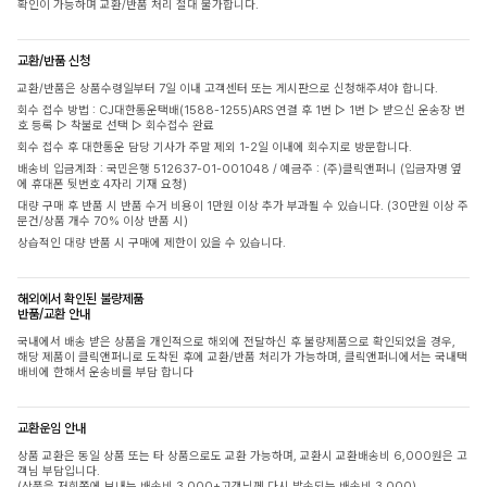
확인이 가능하며 교환/반품 처리 절대 불가합니다.
교환/반품 신청
교환/반품은 상품수령일부터 7일 이내 고객센터 또는 게시판으로 신청해주셔야 합니다.
회수 접수 방법 : CJ대한통운택배(1588-1255)ARS 연결 후 1번 ▷ 1번 ▷ 받으신 운송장 번
호 등록 ▷ 착불로 선택 ▷ 회수접수 완료
회수 접수 후 대한통운 담당 기사가 주말 제외 1-2일 이내에 회수지로 방문합니다.
배송비 입금계좌 : 국민은행 512637-01-001048 / 예금주 : (주)클릭앤퍼니 (입금자명 옆
에 휴대폰 뒷번호 4자리 기재 요청)
대량 구매 후 반품 시 반품 수거 비용이 1만원 이상 추가 부과될 수 있습니다. (30만원 이상 주
문건/상품 개수 70% 이상 반품 시)
상습적인 대량 반품 시 구매에 제한이 있을 수 있습니다.
해외에서 확인된 불량제품
반품/교환 안내
국내에서 배송 받은 상품을 개인적으로 해외에 전달하신 후 불량제품으로 확인되었을 경우,
해당 제품이 클릭앤퍼니로 도착된 후에 교환/반품 처리가 가능하며, 클릭앤퍼니에서는 국내택
배비에 한해서 운송비를 부담 합니다
교환운임 안내
상품 교환은 동일 상품 또는 타 상품으로도 교환 가능하며, 교환시 교환배송비 6,000원은 고
객님 부담입니다.
(상품을 저희쪽에 보내는 배송비 3,000+고객님께 다시 발송되는 배송비 3,000)