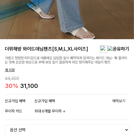
더위해방 와이드데님팬츠[S,M,L,XL사이즈]
가볍고 청량한 터치감으로 여름에도 답답함 없이 쾌적하게 입어지는 와이드 데님- 툭 떨어지
는 핏에 은은한 워싱으로 부해 보임 없이 깔끔하게 라인 정리해주는 데일리 팬츠
개 리뷰
44,300
30%
31,100
신규가입 혜택
신규가입 혜택
혜택보기
무이자 카드
최대 6개월 무이자