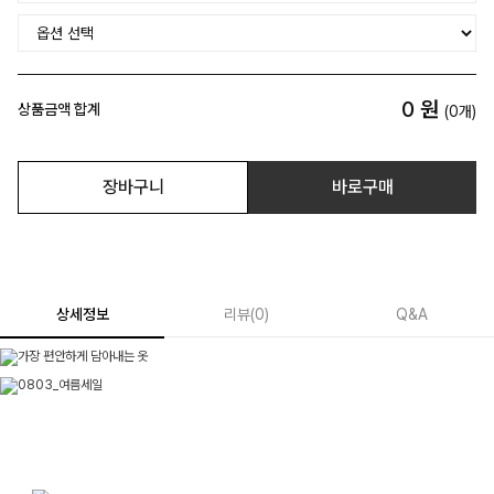
0
원
상품금액 합계
(
0
개)
장바구니
바로구매
상세정보
리뷰
(
0
)
Q&A