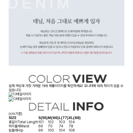
실제 색상과 가장 가까운 아래 제품이미지를 확인하세요! 모니터에 따라 차이가 있을 수
있습니다.
(cm기준)
SIZE
S(55)
M(66)
L(77)
XL(88)
총길이
Total Length
101
102
103
104
허리둘레
Waist
66
70
74
78
힙둘레
Hip
96
100
104
108