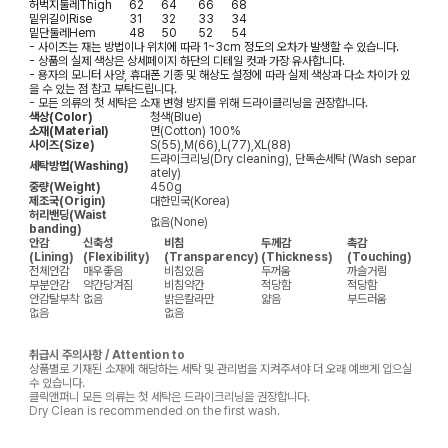
허벅지둘레
Thigh
62
64
66
68
밑위길이
Rise
31
32
33
34
밑단둘레
Hem
48
50
52
54
- 사이즈는 재는 방법이나 위치에 따라 1~3cm 정도의 오차가 발생할 수 있습니다.
- 상품의 실제 색상은 상세페이지 하단의 디테일 컷과 가장 유사합니다.
- 용자의 모니터 사양, 휴대폰 기종 및 해상도 설정에 따라 실제 색상과 다소 차이가 있
을 수 있는 점 참고 부탁드립니다.
- 모든 의류의 첫 세탁은 소재 변형 방지를 위해 드라이클리닝을 권장합니다.
색상(Color)
청색(Blue)
소재(Material)
면(Cotton) 100%
사이즈(Size)
S(55),M(66),L(77),XL(88)
드라이크리닝(Dry cleaning), 단독손세탁 (Wash separ
세탁방법(Washing)
ately)
중량(Weight)
450g
제조국(Origin)
대한민국(Korea)
허리밴딩(Waist
없음(None)
banding)
안감
신축성
비침
두께감
촉감
(Lining)
(Flexibility)
(Transparency)
(Thickness)
(Touching)
전체안감
매우좋음
비침있음
두꺼움
까슬거림
부분안감
약간당겨짐
비침약간
적당함
적당함
안감탈부착
없음
밝은칼라만
얇음
부드러움
없음
없음
취급시 주의사항 / Attention to
상품별로 기재된 소재에 해당하는 세탁 및 관리법을 지켜주셔야 더 오래 예쁘게 입으실
수 있습니다.
클릭앤퍼니 모든 의류는 첫 세탁은 드라이크리닝을 권장합니다.
Dry Clean is recommended on the first wash.