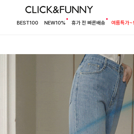
BEST100
NEW10%
휴가 전 빠른배송
여름특가~