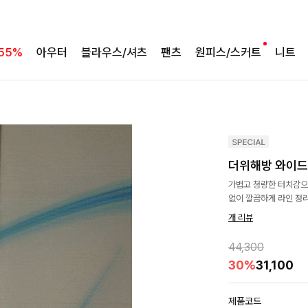
55%
아우터
블라우스/셔츠
팬츠
원피스/스커트
니트
더위해방 와이드데
가볍고 청량한 터치감으
없이 깔끔하게 라인 정
개 리뷰
44,300
30%
31,100
제품코드