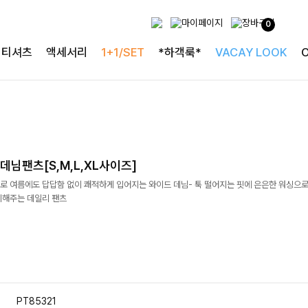
0
티셔츠
액세서리
1+1/SET
*하객룩*
VACAY LOOK
님팬츠[S,M,L,XL사이즈]
로 여름에도 답답함 없이 쾌적하게 입어지는 와이드 데님- 툭 떨어지는 핏에 은은한 워싱으로
리해주는 데일리 팬츠
PT85321