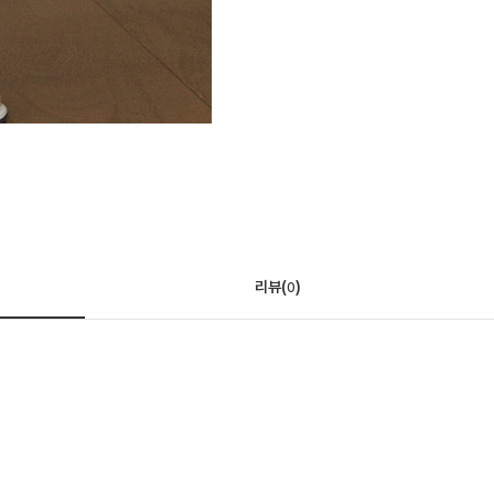
리뷰(
)
0