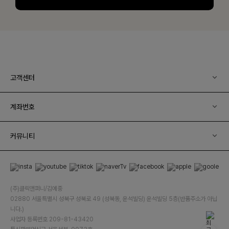
고객센터
계좌번호
커뮤니티
(주)클릭앤퍼니/김예중
02880 서울특별시 성북구 성북로 49 (성북동, 운석빌딩) 운석빌딩 5층(반품주소가 아닙
니다.)
사업자 등록번호 209-81-43420