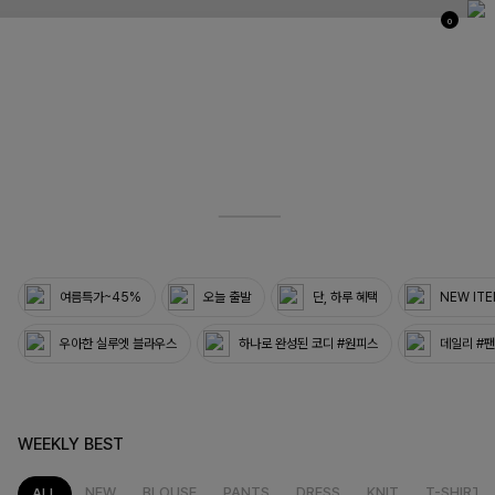
0
03
33
여름특가~45%
오늘 출발
단, 하루 혜택
NEW IT
우아한 실루엣 블라우스
하나로 완성된 코디 #원피스
데일리 #
WEEKLY BEST
NEW
BLOUSE
PANTS
DRESS
KNIT
T-SHIRT
ALL