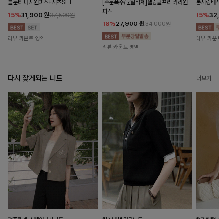
블룬티 나시원피스+셔츠SET
[주문폭주/군살삭제]젤링클프리 카라원
롬셔링배
피스
15%
31,900
원
15%
32
37,500원
18%
27,900
원
34,000원
리뷰 카운트 영역
리뷰 카운
리뷰 카운트 영역
다시 찾게되는 니트
더보기