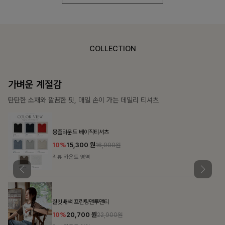
COLLECTION
가장 쉬운 코디
특별한 날부터 일상까지 함께하는 룩
쥬빌스트링 포켓원피스
17%
48,900
원
58,900원
리뷰 카운트 영역
블룬티 나시원피스+셔츠SET
15%
31,900
원
37,500원