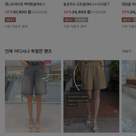
댕스트라이프 백버튼블라우스
율븐자수 도트블라우스+나시SET
덤링클 카
12%
51,900
원
10%
24,900
원
10%
34
58,900원
27,600원
리뷰 카운트 영역
리뷰 카운트 영역
리뷰 카운
언제 어디서나 특별한 팬츠
더보기