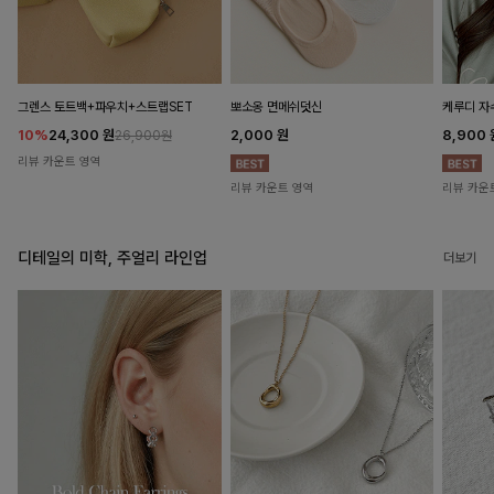
뽀소옹 면메쉬덧신
그렌스 토트백+파우치+스트랩SET
케루디 자
2,000
원
10%
24,300
원
8,900
26,900원
리뷰 카운트 영역
리뷰 카운트 영역
리뷰 카운
디테일의 미학, 주얼리 라인업
더보기