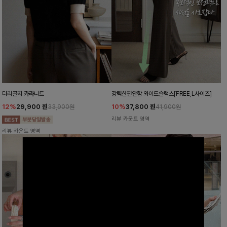
더리골지 카라니트
강력한편안함 와이드슬랙스[FREE,L사이즈]
12%
29,900
원
10%
37,800
원
33,900원
41,900원
리뷰 카운트 영역
리뷰 카운트 영역