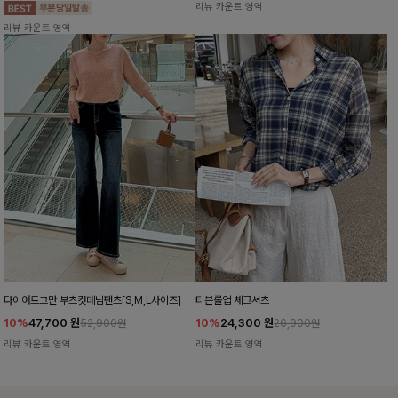
리뷰 카운트 영역
리뷰 카운트 영역
다이어트그만 부츠컷데님팬츠[S,M,L사이즈]
티븐롤업 체크셔츠
10%
47,700
원
10%
24,300
원
52,900원
26,900원
리뷰 카운트 영역
리뷰 카운트 영역