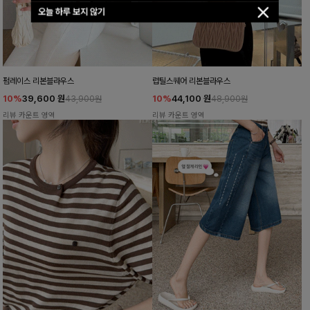
오늘 하루 보지 않기
펌레이스 리본블라우스
럽틸스퀘어 리본블라우스
10%
39,600
원
10%
44,100
원
43,900원
48,900원
리뷰 카운트 영역
리뷰 카운트 영역