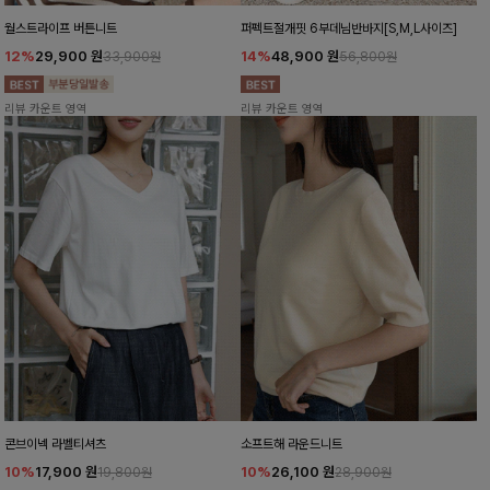
월스트라이프 버튼니트
퍼펙트절개핏 6부데님반바지[S,M,L사이즈]
12%
29,900
원
14%
48,900
원
33,900원
56,800원
리뷰 카운트 영역
리뷰 카운트 영역
콘브이넥 라벨티셔츠
소프트해 라운드니트
10%
17,900
원
10%
26,100
원
19,800원
28,900원