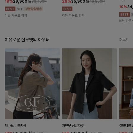
18%
29,900
원
28%
35,900
원
36,400원
49,800원
10%
34
리뷰 카운트 영역
리뷰 카운트 영역
리뷰 카운
여유로운 실루엣의 아우터
더보기
래나드 더블자켓
자빈닛 싱글자켓
캣민더블 