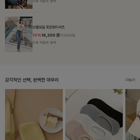
리뷰 카운트 영역
캣시어서커 버튼카라원피스+벨트SET
16%
79,900
원
95,100원
리뷰 카운트 영역
감각적인 선택, 완벽한 마무리
더보기