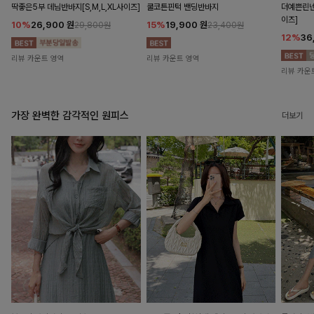
딱좋은5부 데님반바지[S,M,L,XL사이즈]
쿨코튼핀턱 밴딩반바지
더예쁜린넨
이즈]
10%
26,900
원
15%
19,900
원
29,800원
23,400원
12%
36
리뷰 카운트 영역
리뷰 카운트 영역
리뷰 카운
가장 완벽한 감각적인 원피스
더보기