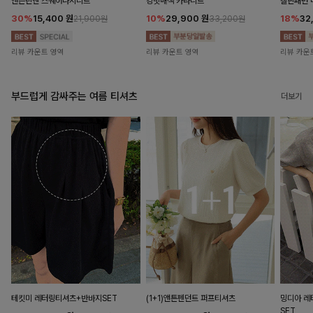
앤즌린넨 스퀘어나시니트
킹밋배색 카라니트
캘핀패턴 
30%
15,400
원
10%
29,900
원
18%
32
21,900원
33,200원
리뷰 카운트 영역
리뷰 카운트 영역
리뷰 카운
부드럽게 감싸주는 여름 티셔츠
더보기
테킷미 레터링티셔츠+반바지SET
(1+1)앤튼펜던트 퍼프티셔츠
밍디아 
SET