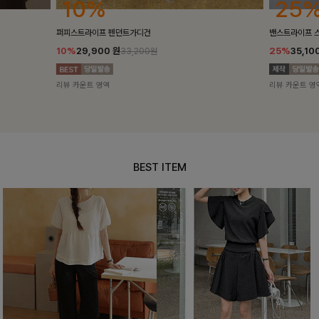
25%
10%
밴스트라이프 스트링원피스
[5천장돌파/C
25%
35,100
원
10%
34,90
46,800원
리뷰 카운트 영역
리뷰 카운트 영
BEST ITEM