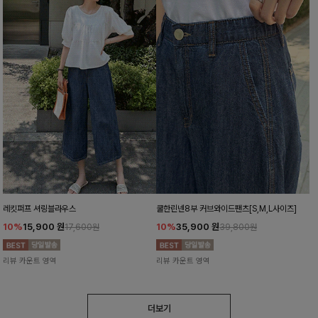
레킷퍼프 셔링블라우스
쿨한린넨8부 커브와이드팬츠[S,M,L사이즈]
10%
15,900
원
10%
35,900
원
17,600원
39,800원
리뷰 카운트 영역
리뷰 카운트 영역
더보기