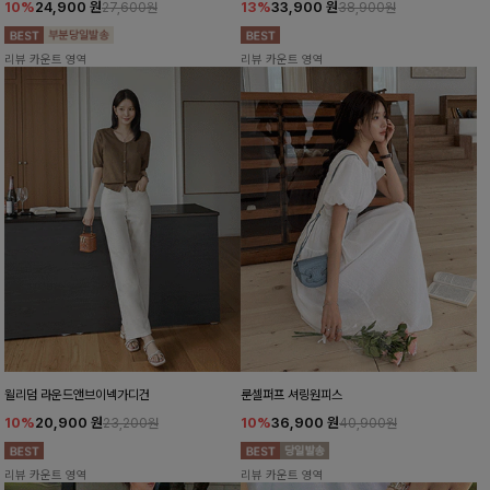
10%
24,900
원
13%
33,900
원
27,600원
38,900원
리뷰 카운트 영역
리뷰 카운트 영역
윌리덤 라운드앤브이넥가디건
룬셀퍼프 셔링원피스
10%
20,900
원
10%
36,900
원
23,200원
40,900원
리뷰 카운트 영역
리뷰 카운트 영역