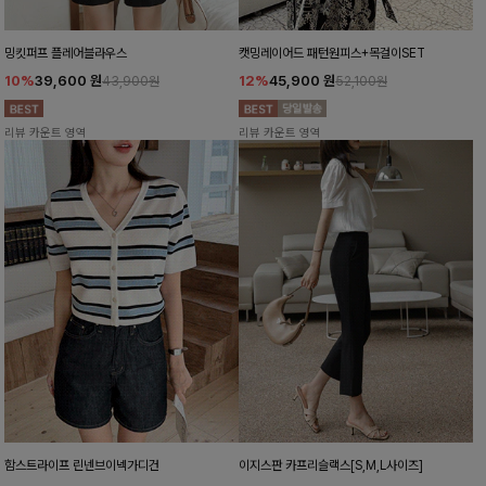
밍킷퍼프 플레어블라우스
캣밍레이어드 패턴원피스+목걸이SET
10%
39,600
원
12%
45,900
원
43,900원
52,100원
리뷰 카운트 영역
리뷰 카운트 영역
함스트라이프 린넨브이넥가디건
이지스판 카프리슬랙스[S,M,L사이즈]