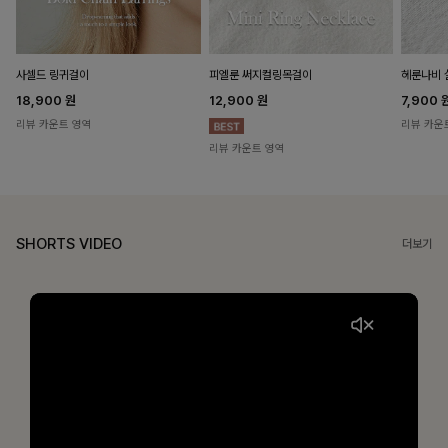
헤룬나비 
사셀드 링귀걸이
피엘룬 써지컬링목걸이
7,900
18,900
원
12,900
원
리뷰 카운
리뷰 카운트 영역
리뷰 카운트 영역
SHORTS VIDEO
더보기