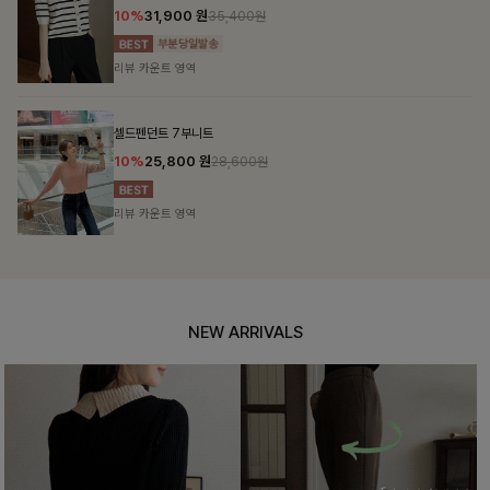
10%
31,900
원
35,400원
리뷰 카운트 영역
셀드펜던트 7부니트
10%
25,800
원
28,600원
리뷰 카운트 영역
NEW ARRIVALS