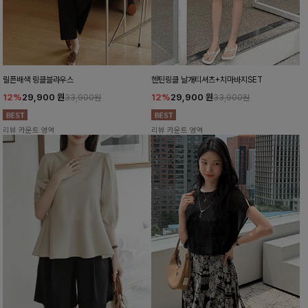
릴픈배색 링클블라우스
헨틴링클 날개티셔츠+치마바지SET
12%
29,900
원
12%
29,900
원
33,900원
33,900원
리뷰 카운트 영역
리뷰 카운트 영역