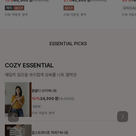
13%
86,900
원
21%
43,900
원
30%
7
99,800원
55,500원
리뷰 카운트 영역
리뷰 카운트 영역
리뷰 카운
ESSENTIAL PICKS
COZY ESSENTIAL
매일의 일상을 부드럽게 감싸줄 니트 컬렉션
론클디 브이넥니트
10%
24,300
원
26,900원
리뷰 카운트 영역
칠스트라이프 카라7부니트