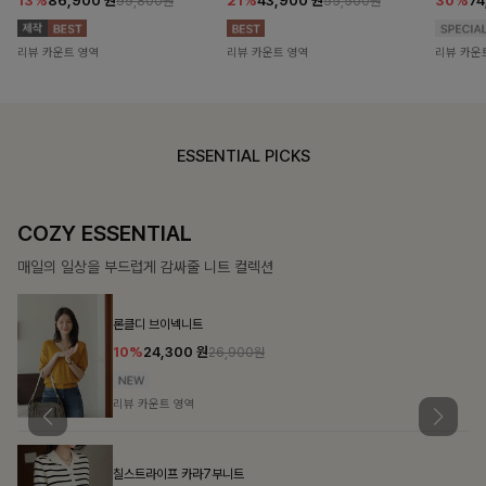
13%
86,900
원
21%
43,900
원
30%
7
99,800원
55,500원
리뷰 카운트 영역
리뷰 카운트 영역
리뷰 카운
ESSENTIAL PICKS
COZY ESSENTIAL
매일의 일상을 부드럽게 감싸줄 니트 컬렉션
론클디 브이넥니트
10%
24,300
원
26,900원
리뷰 카운트 영역
칠스트라이프 카라7부니트