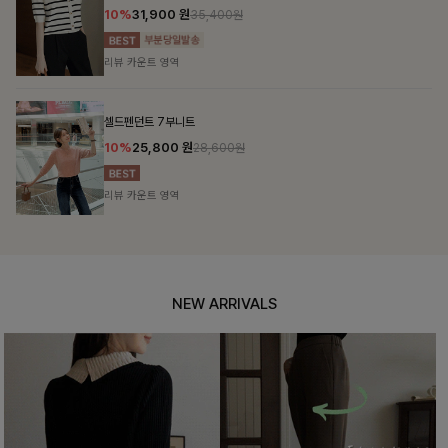
10%
31,900
원
35,400원
리뷰 카운트 영역
셀드펜던트 7부니트
10%
25,800
원
28,600원
리뷰 카운트 영역
NEW ARRIVALS