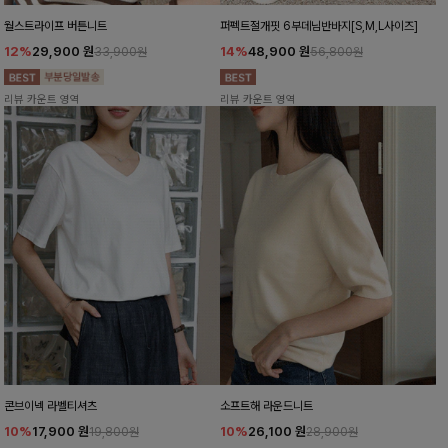
월스트라이프 버튼니트
퍼펙트절개핏 6부데님반바지[S,M,L사이즈]
12%
29,900
원
14%
48,900
원
33,900원
56,800원
리뷰 카운트 영역
리뷰 카운트 영역
콘브이넥 라벨티셔츠
소프트해 라운드니트
10%
17,900
원
10%
26,100
원
19,800원
28,900원