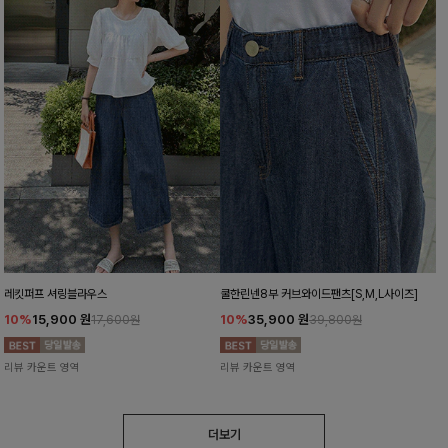
레킷퍼프 셔링블라우스
쿨한린넨8부 커브와이드팬츠[S,M,L사이즈]
10%
15,900
원
10%
35,900
원
17,600원
39,800원
리뷰 카운트 영역
리뷰 카운트 영역
더보기