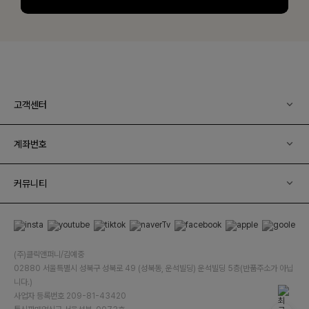
고객센터
계좌번호
커뮤니티
(주)클릭앤퍼니/김예중
02880 서울특별시 성북구 성북로 49 (성북동, 운석빌딩) 운석빌딩 5층(반품주소가 아닙
니다.)
사업자 등록번호 209-81-43420