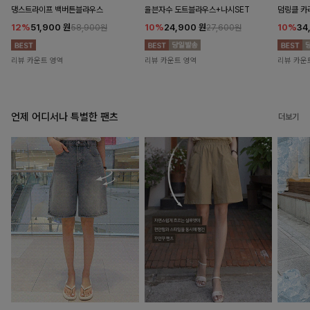
댕스트라이프 백버튼블라우스
율븐자수 도트블라우스+나시SET
덤링클 카
12%
51,900
원
10%
24,900
원
10%
34
58,900원
27,600원
리뷰 카운트 영역
리뷰 카운트 영역
리뷰 카운
언제 어디서나 특별한 팬츠
더보기