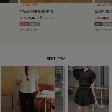
25%
10%
밴스트라이프 스트링원피스
[5천장돌파/C
25%
35,100
원
10%
34,90
46,800원
리뷰 카운트 영역
리뷰 카운트 영
BEST ITEM