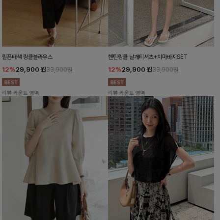
릴픈배색 링클블라우스
헨틴링클 날개티셔츠+치마바지SET
12%
29,900
원
12%
29,900
원
33,900원
33,900원
리뷰 카운트 영역
리뷰 카운트 영역