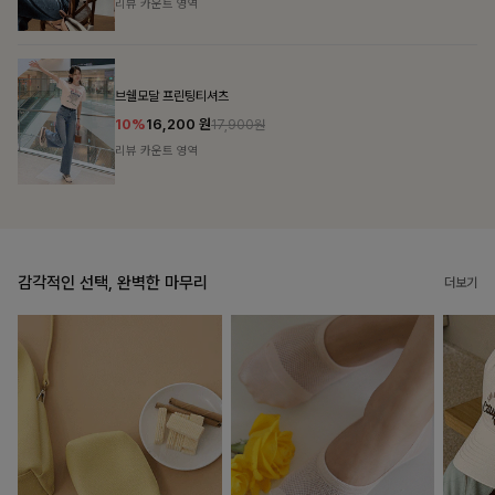
리뷰 카운트 영역
캣시어서커 버튼카라원피스+벨트SET
16%
79,900
원
95,100원
리뷰 카운트 영역
감각적인 선택, 완벽한 마무리
더보기