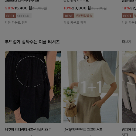
앤즌린넨 스퀘어나시니트
킹밋배색 카라니트
캘핀패턴 
30%
15,400
원
10%
29,900
원
18%
32
21,900원
33,200원
리뷰 카운트 영역
리뷰 카운트 영역
리뷰 카운
부드럽게 감싸주는 여름 티셔츠
더보기
테킷미 레터링티셔츠+반바지SET
(1+1)앤튼펜던트 퍼프티셔츠
밍디아 
SET