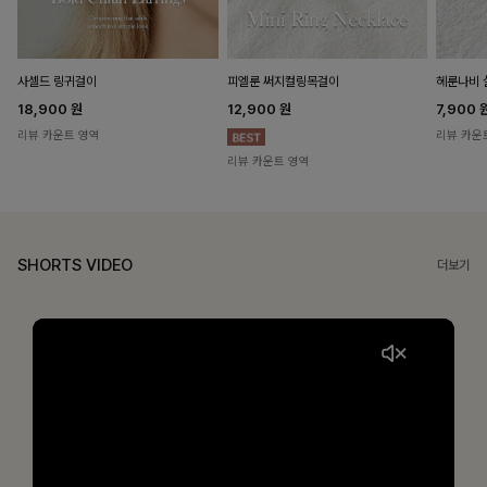
헤룬나비 
사셀드 링귀걸이
피엘룬 써지컬링목걸이
7,900
18,900
원
12,900
원
리뷰 카운
리뷰 카운트 영역
리뷰 카운트 영역
SHORTS VIDEO
더보기