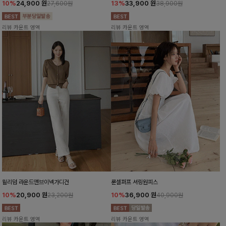
10%
24,900
원
13%
33,900
원
27,600원
38,900원
리뷰 카운트 영역
리뷰 카운트 영역
윌리덤 라운드앤브이넥가디건
룬셀퍼프 셔링원피스
10%
20,900
원
10%
36,900
원
23,200원
40,900원
리뷰 카운트 영역
리뷰 카운트 영역