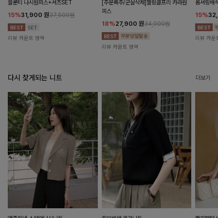
블룬티 나시원피스+셔츠SET
[주문폭주/군살삭제]젤링클프리 카라원
롬셔링배
피스
15%
31,900
원
15%
32
37,500원
18%
27,900
원
34,000원
리뷰 카운트 영역
리뷰 카운
리뷰 카운트 영역
다시 찾게되는 니트
더보기