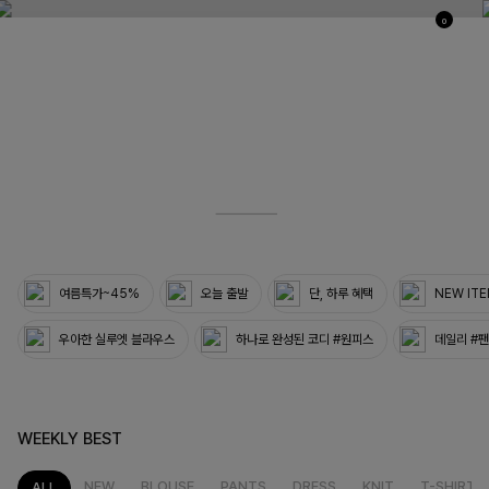
0
03
33
여름특가~45%
오늘 출발
단, 하루 혜택
NEW IT
우아한 실루엣 블라우스
하나로 완성된 코디 #원피스
데일리 #
WEEKLY BEST
NEW
BLOUSE
PANTS
DRESS
KNIT
T-SHIRT
ALL