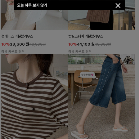
오늘 하루 보지 않기
펌레이스 리본블라우스
럽틸스퀘어 리본블라우스
10%
39,600
원
10%
44,100
원
43,900원
48,900원
리뷰 카운트 영역
리뷰 카운트 영역