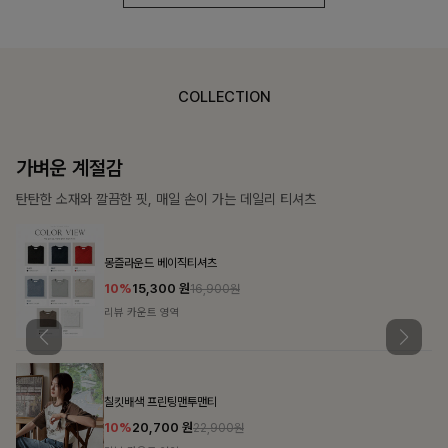
COLLECTION
가장 쉬운 코디
특별한 날부터 일상까지 함께하는 룩
쥬빌스트링 포켓원피스
17%
48,900
원
58,900원
리뷰 카운트 영역
블룬티 나시원피스+셔츠SET
15%
31,900
원
37,500원