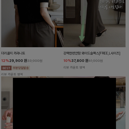
더리골지 카라니트
강력한편안함 와이드슬랙스[FREE,L사이즈]
12%
29,900
원
10%
37,800
원
33,900원
41,900원
리뷰 카운트 영역
리뷰 카운트 영역