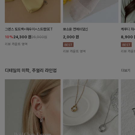
뽀소옹 면메쉬덧신
그렌스 토트백+파우치+스트랩SET
케루디 자
2,000
원
10%
24,300
원
8,900
26,900원
리뷰 카운트 영역
리뷰 카운트 영역
리뷰 카운
디테일의 미학, 주얼리 라인업
더보기