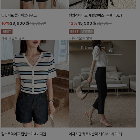
밍킷퍼프 플레어블라우스
캣밍레이어드 패턴원피스+목걸이SET
10%
39,600
원
12%
45,900
원
43,900원
52,100원
리뷰 카운트 영역
리뷰 카운트 영역
함스트라이프 린넨브이넥가디건
이지스판 카프리슬랙스[S,M,L사이즈]