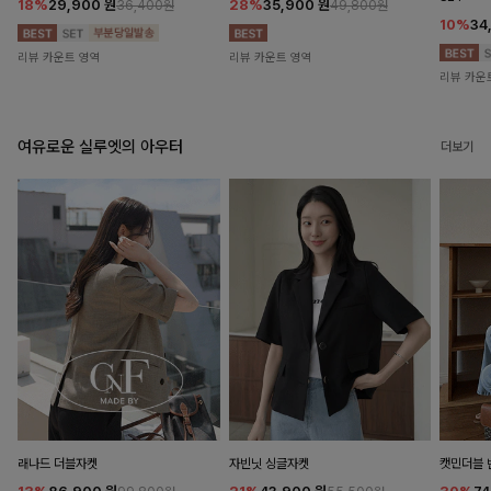
18%
29,900
원
28%
35,900
원
36,400원
49,800원
10%
34
리뷰 카운트 영역
리뷰 카운트 영역
리뷰 카운
여유로운 실루엣의 아우터
더보기
래나드 더블자켓
자빈닛 싱글자켓
캣민더블 