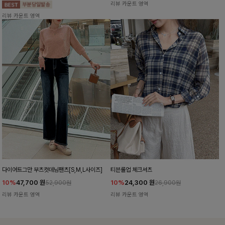
리뷰 카운트 영역
리뷰 카운트 영역
다이어트그만 부츠컷데님팬츠[S,M,L사이즈]
티븐롤업 체크셔츠
10%
47,700
원
10%
24,300
원
52,900원
26,900원
리뷰 카운트 영역
리뷰 카운트 영역