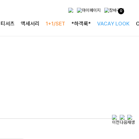
0
특별한 날을 빛내는
티셔츠
액세서리
1+1/SET
*하객룩*
VACAY LOOK
하객룩의 정석
로즐리본 러플블라우스