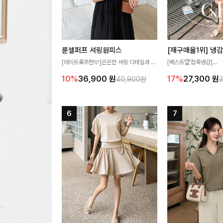
룬셀퍼프 셔링원피스
[데이트룩추천🩷]은은한 셔링 디테일과 퍼
[베스트🏆접촉냉감]
프 소매가 어우러져 사랑스러운 무드를 완
여름에도 무더위 걱정할 
10%
36,900
원
17%
27,300
원
40,900원
성해주는 원피스🤍 허리 스모크 밴딩이 슬
고 가벼운 소재감으로 
림한 실루엣을 연출해주며, 자연스럽게 퍼
즐기실 수 있는 니트랍니
지는 플레어 라인으로 여성스럽고 편안하게
즐기기 좋아요