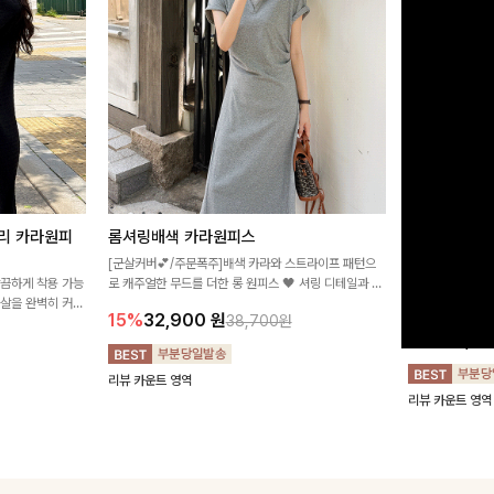
리 카라원피
롬셔링배색 카라원피스
[비율만점/
스
[군살커버💕/주문폭주]배색 카라와 스트라이프 패턴으
깔끔하게 착용 가능
로 캐주얼한 무드를 더한 롱 원피스 🖤 셔링 디테일과 쫀
고급스러운 플라
군살을 완벽히 커버
쫀한 스판 소재로 편안하면서도 여성스럽게 연출돼요
서 세련된 분위기
15%
32,900
원
38,700원
림하게 핏을 조절
12%
32,4
리뷰 카운트 영역
리뷰 카운트 영역