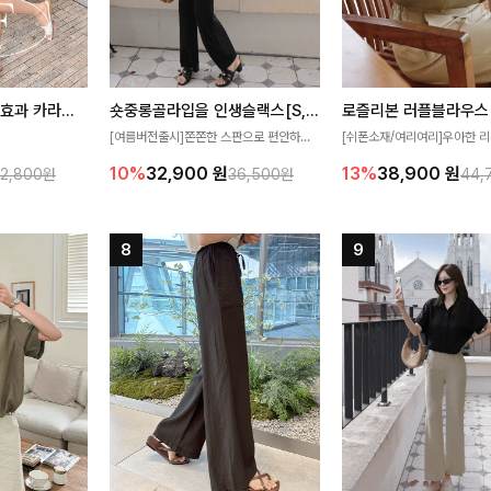
[재구매율1위] 냉감효과 카라니트
숏중롱골라입을 인생슬랙스[S,M,L,XL사이즈]
로즐리본 러플블라우스
[여름버전출시]쫀쫀한 스판으로 편안하게
[쉬폰소재/여리여리]우아한 리
필요가 없어요!얇
착용되어 누구나 입기 좋은 데일리 슬랙스!
연스럽게 흐르는 러플 디테일
10%
32,900
원
13%
38,900
원
32,800원
36,500원
44,
여름에도 시원하게
숏·기본·롱 기장과 와이드·부츠컷 핏까지 취
분위기를 더해주는 블라우스 
다
향에 맞게 선택할 수 있어 더욱 만족스러워
한 소재감과 여유롭게 떨어지
요
얼굴까지 화사해 보이며 세련
좋아요