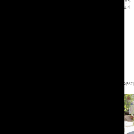
증👍]누구나 갖고 싶어할 슬랙스:)베이
[바스락소재💙/8부기장]사이드 버튼 디테일이 은은한
로 이쁜 핏 연출은 물론,쫀쫀한 스판끼
포인트가 되어주는 와이드 팬츠입니다. 여유롭게 떨어지
하게!
는 실루엣과 가볍게 바스락거리는 소재감으로 시원하고
00
원
14%
42,900
원
37,300원
49,800원
편안하게 즐기기 좋은 아이템-
리뷰 카운트 영역
더보기