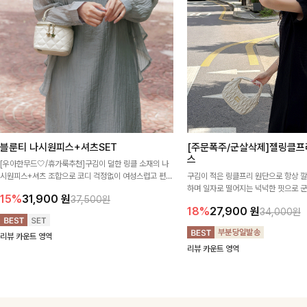
블룬티 나시원피스+셔츠SET
[주문폭주/군살삭제]젤링클프
스
[우아한무드🤍/휴가룩추천]구김이 덜한 링클 소재의 나
시원피스+셔츠 조합으로 코디 걱정없이 여성스럽고 편안
구김이 적은 링클프리 원단으로 항상 
하게 즐길 수 있는 아이템이에요:)
하며 일자로 떨어지는 넉넉한 핏으로 
15%
31,900
원
37,500원
해주는 원피스에요🖤
18%
27,900
원
34,000원
리뷰 카운트 영역
리뷰 카운트 영역