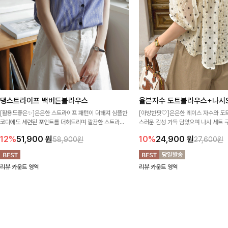
댕스트라이프 백버튼블라우스
율븐자수 도트블라우스+나시S
[활용도좋은✨]은은한 스트라이프 패턴이 더해져 심플한
[아방한핏🤍]은은한 레이스 자수와 도
코디에도 세련된 포인트를 더해드리며 깔끔한 스트라이
스러운 감성 가득 담았으며 나시 세트 
프 디테일로 유행 없이 오래 함께하기 좋은 블라우스예요
정없이 손쉽게 코디 가능한 블라우스에요
12%
51,900
원
10%
24,900
원
58,900원
27,600원
리뷰 카운트 영역
리뷰 카운트 영역