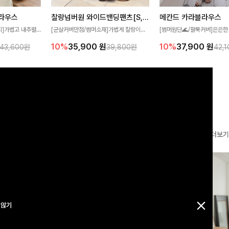
찰랑넘버원 와이드밴딩팬츠[S,M,L사이즈]
메칸드 카라블라우스
라우스
[군살커버만점/썸머소재]가볍게 찰랑이는
[썸머원단🌊/팔뚝커버]은은한
지]가볍고 내추럴
원단과 여유로운 와이드 핏으로 하루 종일
와 여유로운 실루엣이 만나 
라우스로, 답답함
10%
35,900
원
10%
37,900
원
39,800원
42,
43,600원
편안하게 착용하실 수 있는 팬츠입니다 🖤
세련된 무드를 연출해주는 블
 얼굴선을 더욱 시
✨ 허리 전체 밴딩과 스트링 디테일로 안정
리룩부터 출근룩까지 다양하게
🌿
감 있는 착용감을 더해드려요!
은 베이직한 디자인!
더보기
 않기