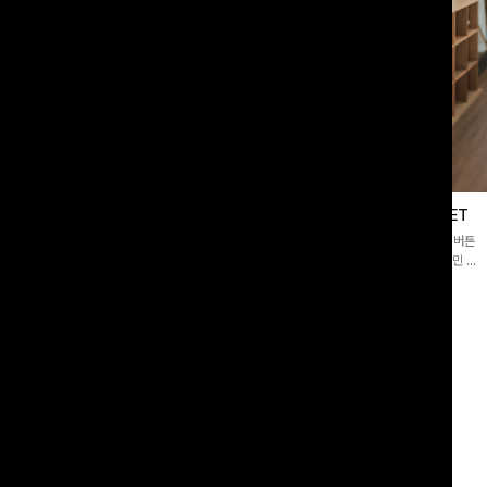
블라우스
제딧레이어드 블라우스+플레어팬츠SET
스퀘어넥]입체감 있는 링클 엠보 텍스
[완성도높은💗]레이어드한 듯 자연스러운 나시와 버튼
라우스- 여유로운 실루엣과 물결 짜임
원피스가 함께 구성된 세트 아이템입니다. 코디 고민 없
더해져 편안하면서도 여성스러운 무드를
이 한 벌만으로도 내추럴하면서 여성스러운 썸머룩 완성!
00
원
12%
43,900
원
34,800원
49,800원
리뷰 카운트 영역