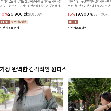
[허벅지군살커버/히든밴딩]여유롭게 떨어지는 와이드핏
[베이직컬러구성/부해보임X]와이드하게
과 부담 없는 5부 기장으로 편안하게 즐기기 좋은 데님
로 편안하면서도 멋스럽게 입어지는 밴딩
팬츠 ✨ 빈티지한 워싱감이 더해져 캐주얼하면서도 트렌
한 포켓 디테일 더해져 데일리룩부터 
10%
26,900
원
15%
19,900
원
29,800원
23,400원
디한 무드로 연출
높게 즐겨지는 아이템!
리뷰 카운트 영역
리뷰 카운트 영역
가장 완벽한 감각적인 원피스