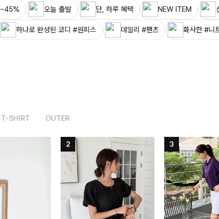
~45%
오늘 출발
단, 하루 혜택
NEW ITEM
하나로 완성된 코디 #원피스
데일리 #팬츠
화사한 #니
T-SHIRT
OUTER