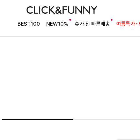
여름의 끝을 완성할
BEST100
NEW10%
휴가 전 빠른배송
여름특가~
감각적인 원피스
셀퍼프 셔링원피스