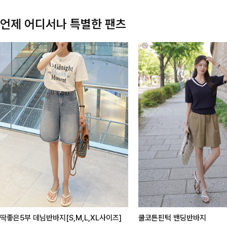
언제 어디서나 특별한 팬츠
딱좋은5부 데님반바지[S,M,L,XL사이즈]
쿨코튼핀턱 밴딩반바지