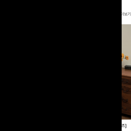
더보기
부츠컷슬랙스[S,M,L사이즈]
쿨링버튼 8부와이드팬츠[FREE,L사이즈]