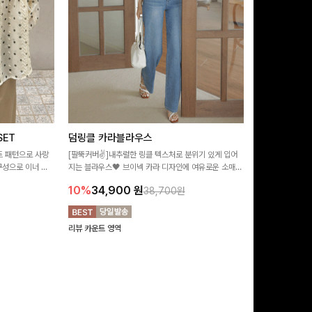
ET
덤링클 카라블라우스
비반드 링클
트 패턴으로 사랑
[팔뚝커버✌]내추럴한 링클 텍스처로 분위기 있게 입어
[구김걱정없는✨/
구성으로 이너 걱
지는 블라우스🖤 브이넥 카라 디자인에 여유로운 소매핏
처가 돋보이는 블
:)
더해져 여리하면서도 시원한 무드로 즐기기 좋아요-
소매 디테일이 
10%
34,900
원
17%
28,9
38,700원
연출해드려요!
리뷰 카운트 영역
리뷰 카운트 영역