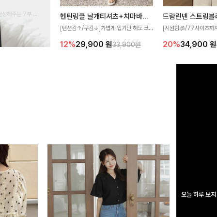
완성해주는 7부 블
헨틴링클 날개티셔츠+치마바지SET
드람린넨 스트링블
 스타일링을 연출하
[텐션감↑/구김↓]가볍게 입기만 해도 코
[시원함🧊/77사이즈까
디가 완성되는 세트 아이템으로, 자연스럽
한 텍스처가 돋보이는 블
12%
29,900
원
20%
34,900
원
33,900원
게 퍼지는 프릴 날개 소매가 우아한 포인트
없는 슬릿 카라 디자인이
를 더해드립니다💕 잔잔한 링클 텍스처 소
원하게 연출해드립니다 
재와 편안한 허리밴딩으로 하루 종일 산뜻
하고 쾌적하게 즐겨보세요!
오늘 하루 보지