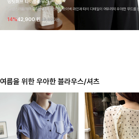
밍팃퍼프 타이블라우스
[고급스러움/하객룩추천💎]여성스러운 브이넥 라인과 타이 디테일이 어우러져 우아한 무드를 
라우스 🤍 여유로운 7부 소매로 편안하게 착용되며 데일리룩부터 출근룩, 하객룩까지 세련된
14%
42,900
원
49,800원
기 좋은 아이템이에요
여름을 위한 우아한 블라우스/셔츠