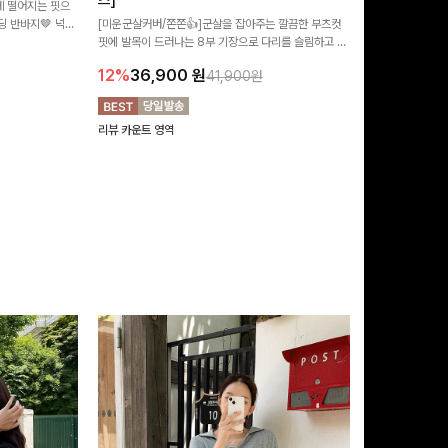
즈]
 떨어지는 핏으
[MADE/후기인
 반바지🤎 넉넉
[미운군살커버/쫀쫀👍]군살을 잡아주는 깔끔한 부츠컷
직하지만 부츠컷으
여행룩까지 활용도
핏에 발목이 드러나는 8부 기장으로 다리를 슬림하고 길
로 하루종일 편안
20%
29,9
어보이게 만들어주며 생지 소재로 멋을 더한 데님팬츠에
12%
36,900
원
41,900원
요~!
리뷰 카운트 영역
리뷰 카운트 영역