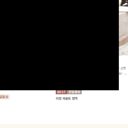
2차리오더]뮨스트링 플라워원피
딘젤퍼프 스트라이프원피스
[청순무드/체형커버]꾸안꾸 무드의 정석🤍 가볍고 산뜻
워 패턴과 랩 디자인으로 여성스러우면
한 착용감으로 여름 내내 손이 자주 가는 원피스예요- 은
를 더해주며 스트링이 내장되어있어 슬
은한 스트라이프 패턴과 여유로운 핏이 만나 편안함은 물
10%
64,900
원
72,100원
할 수 있어요🤍
론, 고급스러운 분위기까지 더해드립니다
00
원
36,800원
리뷰 카운트 영역