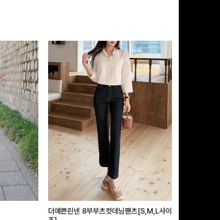
더예쁜린넨 8부부츠컷데님팬츠[S,M,L사이
급속쿨링효과 