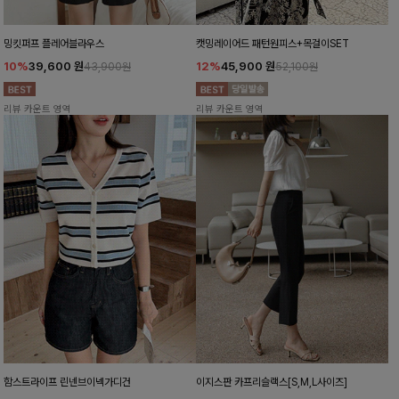
밍킷퍼프 플레어블라우스
캣밍레이어드 패턴원피스+목걸이SET
10%
39,600
원
12%
45,900
원
43,900원
52,100원
리뷰 카운트 영역
리뷰 카운트 영역
함스트라이프 린넨브이넥가디건
이지스판 카프리슬랙스[S,M,L사이즈]