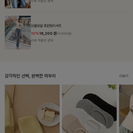
리뷰 카운트 영역
캣시어서커 버튼카라원피스+벨트SET
16%
79,900
원
95,100원
리뷰 카운트 영역
감각적인 선택, 완벽한 마무리
더보기