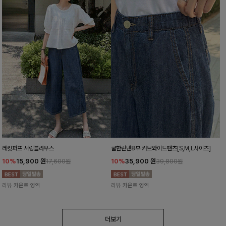
레킷퍼프 셔링블라우스
쿨한린넨8부 커브와이드팬츠[S,M,L사이즈]
10%
15,900
원
10%
35,900
원
17,600원
39,800원
리뷰 카운트 영역
리뷰 카운트 영역
더보기