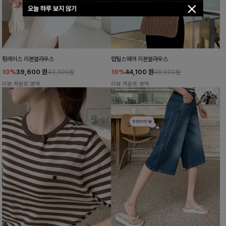
오늘 하루 보지 않기
펌레이스 리본블라우스
럽틸스퀘어 리본블라우스
10%
39,600
원
10%
44,100
원
43,900원
48,900원
리뷰 카운트 영역
리뷰 카운트 영역