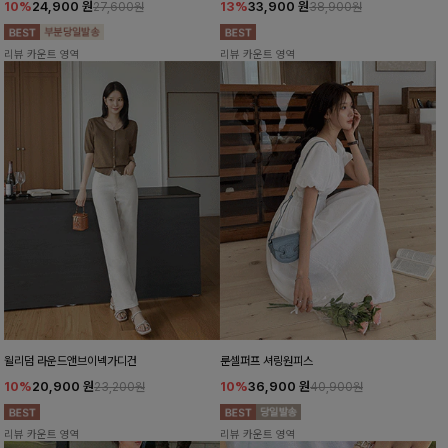
10%
24,900
원
13%
33,900
원
27,600원
38,900원
리뷰 카운트 영역
리뷰 카운트 영역
윌리덤 라운드앤브이넥가디건
룬셀퍼프 셔링원피스
10%
20,900
원
10%
36,900
원
23,200원
40,900원
리뷰 카운트 영역
리뷰 카운트 영역