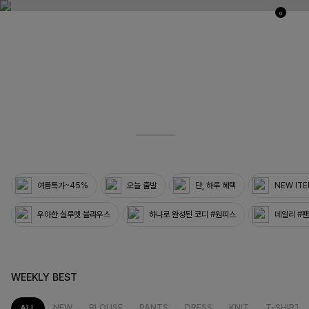
0
03
33
여름특가~45%
오늘 출발
단, 하루 혜택
NEW IT
우아한 실루엣 블라우스
하나로 완성된 코디 #원피스
데일리 #
WEEKLY BEST
NEW
BLOUSE
PANTS
DRESS
KNIT
T-SHIRT
ALL