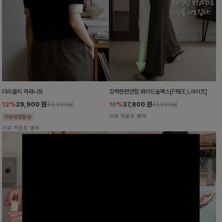
더리골지 카라니트
강력한편안함 와이드슬랙스[FREE,L사이즈]
12%
29,900
원
10%
37,800
원
33,900원
41,900원
리뷰 카운트 영역
리뷰 카운트 영역