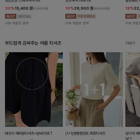
앤즌린넨 스퀘어나시니트
킹밋배색 카라니트
캘핀패턴 
30%
15,400
원
10%
29,900
원
18%
32
21,900원
33,200원
리뷰 카운트 영역
리뷰 카운트 영역
리뷰 카운
부드럽게 감싸주는 여름 티셔츠
더보기
테킷미 레터링티셔츠+반바지SET
(1+1)앤튼펜던트 퍼프티셔츠
밍디아 
SET