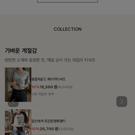
COLLECTION
가장 쉬운 코디
특별한 날부터 일상까지 함께하는 룩
쥬빌스트링 포켓원피스
17%
48,900
원
58,900원
리뷰 카운트 영역
블룬티 나시원피스+셔츠SET
15%
31,900
원
37,500원