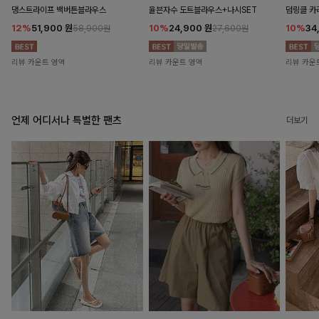
댕스트라이프 백버튼블라우스
율븐자수 도트블라우스+나시SET
덤링클 카
12%
51,900
원
10%
24,900
원
10%
34
58,900원
27,600원
리뷰 카운트 영역
리뷰 카운트 영역
리뷰 카운
언제 어디서나 특별한 팬츠
더보기