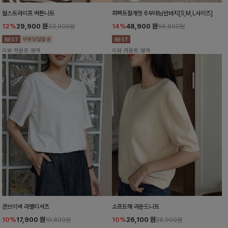
월스트라이프 버튼니트
퍼펙트절개핏 6부데님반바지[S,M,L사이즈]
12%
29,900
원
14%
48,900
원
33,900원
56,800원
리뷰 카운트 영역
리뷰 카운트 영역
콘브이넥 라벨티셔츠
소프트해 라운드니트
10%
17,900
원
10%
26,100
원
19,800원
28,900원