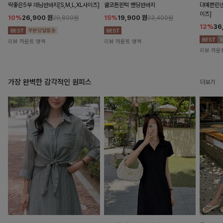
딱좋은5부 데님반바지[S,M,L,XL사이즈]
쿨코튼핀턱 밴딩반바지
더예쁜린넨
이즈]
10%
26,900
원
15%
19,900
원
29,800원
23,400원
12%
36
리뷰 카운트 영역
리뷰 카운트 영역
리뷰 카운
가장 완벽한 감각적인 원피스
더보기