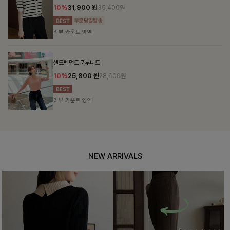
10%
31,900
원
35,400원
리뷰 카운트 영역
셀드펜던트 7부니트
10%
25,800
원
28,600원
리뷰 카운트 영역
NEW ARRIVALS