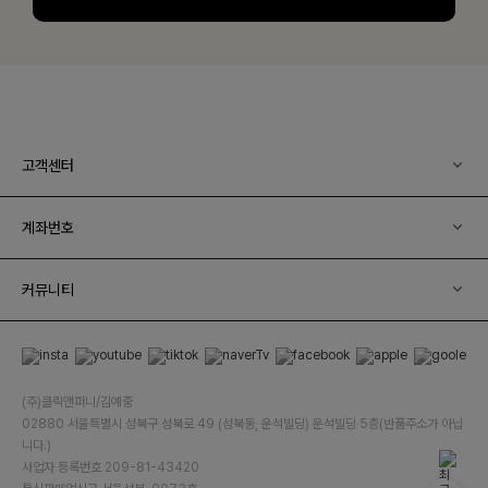
고객센터
계좌번호
커뮤니티
(주)클릭앤퍼니/김예중
02880 서울특별시 성북구 성북로 49 (성북동, 운석빌딩) 운석빌딩 5층(반품주소가 아닙
니다.)
사업자 등록번호 209-81-43420