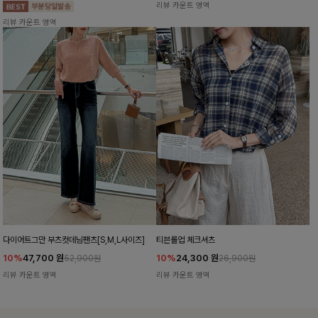
리뷰 카운트 영역
리뷰 카운트 영역
다이어트그만 부츠컷데님팬츠[S,M,L사이즈]
티븐롤업 체크셔츠
10%
47,700
원
10%
24,300
원
52,900원
26,900원
리뷰 카운트 영역
리뷰 카운트 영역