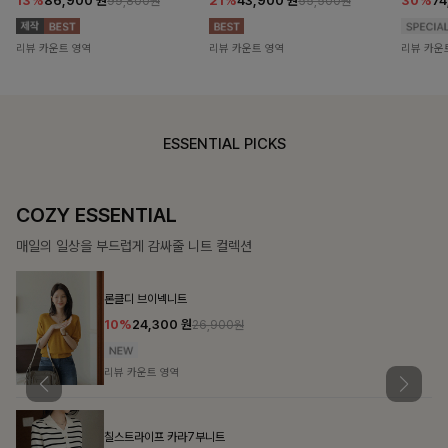
13%
86,900
원
21%
43,900
원
30%
7
99,800원
55,500원
리뷰 카운트 영역
리뷰 카운트 영역
리뷰 카운
ESSENTIAL PICKS
COZY ESSENTIAL
매일의 일상을 부드럽게 감싸줄 니트 컬렉션
론클디 브이넥니트
10%
24,300
원
26,900원
리뷰 카운트 영역
칠스트라이프 카라7부니트