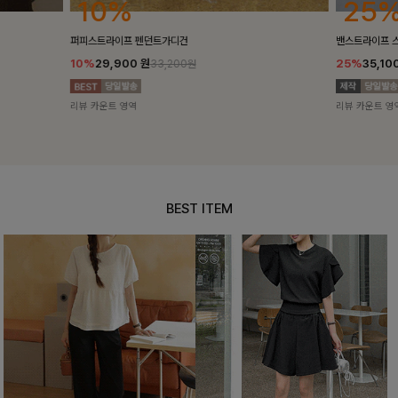
25%
10%
밴스트라이프 스트링원피스
[5천장돌파/C
25%
35,100
원
10%
34,90
46,800원
리뷰 카운트 영역
리뷰 카운트 영
BEST ITEM