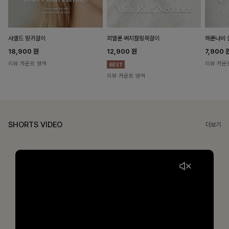
헤룬나비 
사셀드 링귀걸이
피엘룬 써지컬링목걸이
7,900
18,900
원
12,900
원
리뷰 카운
리뷰 카운트 영역
리뷰 카운트 영역
SHORTS VIDEO
더보기