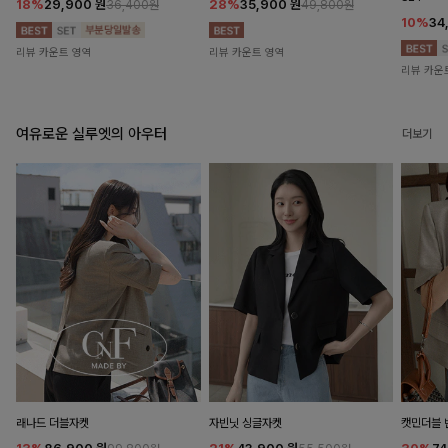
18%
29,900
원
28%
35,900
원
36,400원
49,800원
10%
34
리뷰 카운트 영역
리뷰 카운트 영역
리뷰 카운
여유로운 실루엣의 아우터
더보기
래나드 더블자켓
자빈닛 싱글자켓
캣민더블 