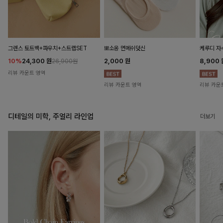
뽀소옹 면메쉬덧신
그렌스 토트백+파우치+스트랩SET
케루디 자
2,000
원
10%
24,300
원
8,900
26,900원
리뷰 카운트 영역
리뷰 카운트 영역
리뷰 카운
디테일의 미학, 주얼리 라인업
더보기