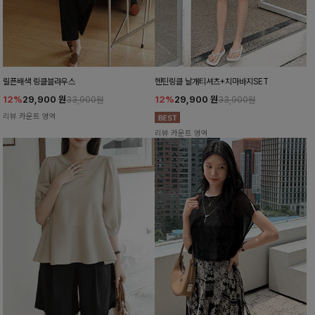
릴픈배색 링클블라우스
헨틴링클 날개티셔츠+치마바지SET
12%
29,900
원
12%
29,900
원
33,900원
33,900원
리뷰 카운트 영역
리뷰 카운트 영역