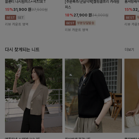
블룬티 나시원피스+셔츠SET
[주문폭주/군살삭제]젤링클프리 카라원
롬셔링배
피스
15%
31,900
원
15%
32
37,500원
18%
27,900
원
34,000원
리뷰 카운트 영역
리뷰 카운
리뷰 카운트 영역
다시 찾게되는 니트
더보기