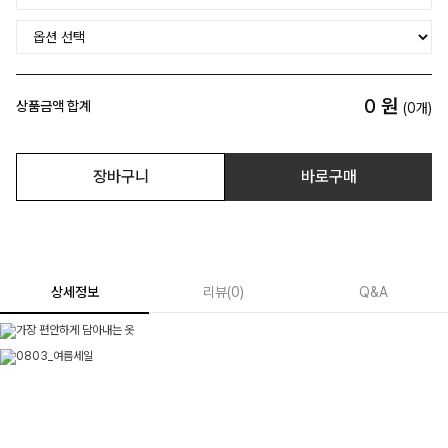
0
원
상품금액 합계
(
0
개)
장바구니
바로구매
상세정보
리뷰
(
0
)
Q&A