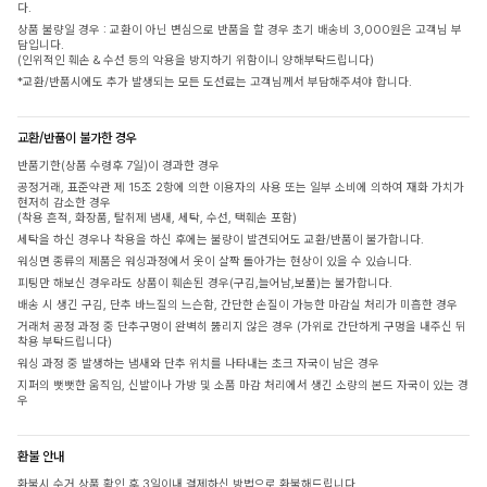
다.
상품 불량일 경우 : 교환이 아닌 변심으로 반품을 할 경우 초기 배송비 3,000원은 고객님 부
담입니다.
(인위적인 훼손 & 수선 등의 악용을 방지하기 위함이니 양해부탁드립니다)
*교환/반품시에도 추가 발생되는 모든 도선료는 고객님께서 부담해주셔야 합니다.
교환/반품이 불가한 경우
반품기한(상품 수령후 7일)이 경과한 경우
공정거래, 표준약관 제 15조 2항에 의한 이용자의 사용 또는 일부 소비에 의하여 재화 가치가
현저히 감소한 경우
(착용 흔적, 화장품, 탈취제 냄새, 세탁, 수선, 택훼손 포함)
세탁을 하신 경우나 착용을 하신 후에는 불량이 발견되어도 교환/반품이 불가합니다.
워싱면 종류의 제품은 워싱과정에서 옷이 살짝 돌아가는 현상이 있을 수 있습니다.
피팅만 해보신 경우라도 상품이 훼손된 경우(구김,늘어남,보풀)는 불가합니다.
배송 시 생긴 구김, 단추 바느질의 느슨함, 간단한 손질이 가능한 마감실 처리가 미흡한 경우
거래처 공정 과정 중 단추구멍이 완벽히 뚫리지 않은 경우 (가위로 간단하게 구멍을 내주신 뒤
착용 부탁드립니다)
워싱 과정 중 발생하는 냄새와 단추 위치를 나타내는 초크 자국이 남은 경우
지퍼의 뻣뻣한 움직임, 신발이나 가방 및 소품 마감 처리에서 생긴 소량의 본드 자국이 있는 경
우
환불 안내
환불시 수거 상품 확인 후 3일이내 결제하신 방법으로 환불해드립니다