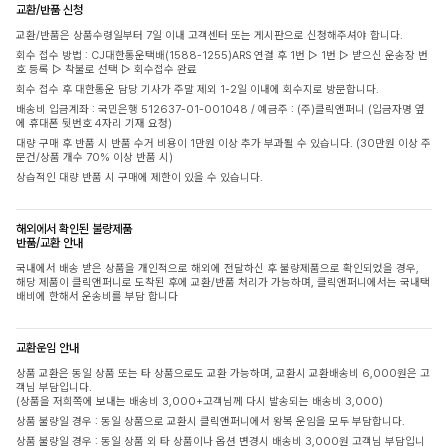
교환/반품 신청
교환/반품은 상품수령일부터 7일 이내 고객센터 또는 게시판으로 신청해주셔야 합니다.
회수 접수 방법 : CJ대한통운택배(1588-1255)ARS 연결 후 1번 ▷ 1번 ▷ 받으신 운송장 번
호 등록 ▷ 착불로 선택 ▷ 회수접수 완료
회수 접수 후 대한통운 담당 기사가 주말 제외 1-2일 이내에 회수지로 방문합니다.
배송비 입금계좌 : 국민은행 512637-01-001048 / 예금주 : (주)클릭앤퍼니 (입금자명 옆
에 휴대폰 뒷번호 4자리 기재 요청)
대량 구매 후 반품 시 반품 수거 비용이 1만원 이상 추가 부과될 수 있습니다. (30만원 이상 주
문건/상품 개수 70% 이상 반품 시)
상습적인 대량 반품 시 구매에 제한이 있을 수 있습니다.
해외에서 확인된 불량제품
반품/교환 안내
국내에서 배송 받은 상품을 개인적으로 해외에 전달하신 후 불량제품으로 확인되었을 경우,
해당 제품이 클릭앤퍼니로 도착된 후에 교환/반품 처리가 가능하며, 클릭앤퍼니에서는 국내택
배비에 한해서 운송비를 부담 합니다
교환운임 안내
상품 교환은 동일 상품 또는 타 상품으로도 교환 가능하며, 교환시 교환배송비 6,000원은 고
객님 부담입니다.
(상품을 저희쪽에 보내는 배송비 3,000+고객님께 다시 발송되는 배송비 3,000)
상품 불량일 경우 : 동일 상품으로 교환시 클릭앤퍼니에서 왕복 운임을 모두 부담합니다.
상품 불량일 경우 : 동일 상품 외 타 상품이나 옵션 변경시 배송비 3,000원 고객님 부담입니