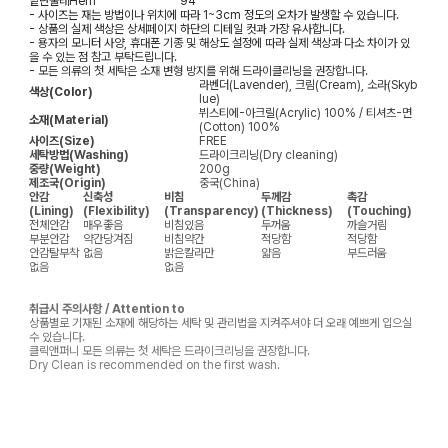
밑단둘레
Hem
94
- 사이즈는 재는 방법이나 위치에 따라 1~3cm 정도의 오차가 발생할 수 있습니다.
- 상품의 실제 색상은 상세페이지 하단의 디테일 컷과 가장 유사합니다.
- 용자의 모니터 사양, 휴대폰 기종 및 해상도 설정에 따라 실제 색상과 다소 차이가 있
을 수 있는 점 참고 부탁드립니다.
- 모든 의류의 첫 세탁은 소재 변형 방지를 위해 드라이클리닝을 권장합니다.
라벤더(Lavender), 크림(Cream), 소라(Skyb
색상(Color)
lue)
뷔스티에-아크릴(Acrylic) 100% / 티셔츠-면
소재(Material)
(Cotton) 100%
사이즈(Size)
FREE
세탁방법(Washing)
드라이크리닝(Dry cleaning)
중량(Weight)
200g
제조국(Origin)
중국(China)
안감
신축성
비침
두께감
촉감
(Lining)
(Flexibility)
(Transparency)
(Thickness)
(Touching)
전체안감
매우좋음
비침있음
두꺼움
까슬거림
부분안감
약간당겨짐
비침약간
적당함
적당함
안감탈부착
없음
밝은칼라만
얇음
부드러움
없음
없음
취급시 주의사항 / Attention to
상품별로 기재된 소재에 해당하는 세탁 및 관리법을 지켜주셔야 더 오래 예쁘게 입으실
수 있습니다.
클릭앤퍼니 모든 의류는 첫 세탁은 드라이크리닝을 권장합니다.
Dry Clean is recommended on the first wash.