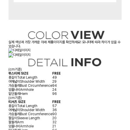
실제 색상과 가장 가까운 아래 제품이미지를 확인하세요! 모니터에 따라 차이가 있을 수
있습니다.
(cm기준)
뷔스티에 SIZE
FREE
총길이
Total Length
49
어깨넓이
Shoulder Width
29
가슴둘레
Bust Circumference
94
암홀너비
Armhole
24
밑단둘레
Hem
96
(cm기준)
티셔츠 SIZE
FREE
총길이
Total Length
57
어깨넓이
Shoulder Width
36
가슴둘레
Bust Circumference
90
팔길이
Sleeve Length
20
팔둘레
Arm
32
암홀너비
Armhole
21