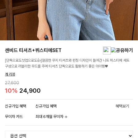
센비드 티셔츠+뷔스티에SET
[단독으로도셋업으로도👍]깔끔한 무지 티셔츠와 펀칭 디자인이 들어간 니트 뷔스티에 세트
구성으로 러블리한 무드를 주며 티셔츠 단독으로도 활용하기 좋은 아이템♥
개 리뷰
27,600
10%
24,900
신규가입 혜택
신규가입 혜택
혜택보기
무이자 카드
최대 6개월 무이자