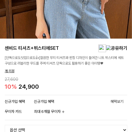
센비드 티셔츠+뷔스티에SET
[단독으로도셋업으로도👍]깔끔한 무지 티셔츠와 펀칭 디자인이 들어간 니트 뷔스티에 세트
구성으로 러블리한 무드를 주며 티셔츠 단독으로도 활용하기 좋은 아이템♥
개 리뷰
27,600
10%
24,900
신규가입 혜택
신규가입 혜택
혜택보기
무이자 카드
최대 6개월 무이자