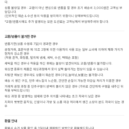
다.
상품 불량일 경우 : 교환이 아닌 변심으로 반품을 할 경우 초기 배송비 3,000원은 고객님 부
담입니다.
(인위적인 훼손 & 수선 등의 악용을 방지하기 위함이니 양해부탁드립니다)
*교환/반품시에도 추가 발생되는 모든 도선료는 고객님께서 부담해주셔야 합니다.
교환/반품이 불가한 경우
반품기한(상품 수령후 7일)이 경과한 경우
공정거래, 표준약관 제 15조 2항에 의한 이용자의 사용 또는 일부 소비에 의하여 재화 가치가
현저히 감소한 경우
(착용 흔적, 화장품, 탈취제 냄새, 세탁, 수선, 택훼손 포함)
세탁을 하신 경우나 착용을 하신 후에는 불량이 발견되어도 교환/반품이 불가합니다.
워싱면 종류의 제품은 워싱과정에서 옷이 살짝 돌아가는 현상이 있을 수 있습니다.
피팅만 해보신 경우라도 상품이 훼손된 경우(구김,늘어남,보풀)는 불가합니다.
배송 시 생긴 구김, 단추 바느질의 느슨함, 간단한 손질이 가능한 마감실 처리가 미흡한 경우
거래처 공정 과정 중 단추구멍이 완벽히 뚫리지 않은 경우 (가위로 간단하게 구멍을 내주신 뒤
착용 부탁드립니다)
워싱 과정 중 발생하는 냄새와 단추 위치를 나타내는 초크 자국이 남은 경우
지퍼의 뻣뻣한 움직임, 신발이나 가방 및 소품 마감 처리에서 생긴 소량의 본드 자국이 있는 경
우
환불 안내
환불시 수거 상품 확인 후 3일이내 결제하신 방법으로 환불해드립니다