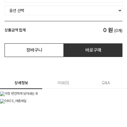
0
원
상품금액 합계
(
0
개)
장바구니
바로구매
상세정보
리뷰
(
0
)
Q&A