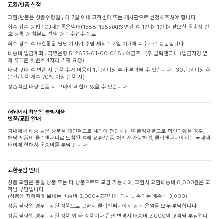
교환/반품 신청
교환/반품은 상품수령일부터 7일 이내 고객센터 또는 게시판으로 신청해주셔야 합니다.
회수 접수 방법 : CJ대한통운택배(1588-1255)ARS 연결 후 1번 ▷ 1번 ▷ 받으신 운송장 번
호 등록 ▷ 착불로 선택 ▷ 회수접수 완료
회수 접수 후 대한통운 담당 기사가 주말 제외 1-2일 이내에 회수지로 방문합니다.
배송비 입금계좌 : 국민은행 512637-01-001048 / 예금주 : (주)클릭앤퍼니 (입금자명 옆
에 휴대폰 뒷번호 4자리 기재 요청)
대량 구매 후 반품 시 반품 수거 비용이 1만원 이상 추가 부과될 수 있습니다. (30만원 이상 주
문건/상품 개수 70% 이상 반품 시)
상습적인 대량 반품 시 구매에 제한이 있을 수 있습니다.
해외에서 확인된 불량제품
반품/교환 안내
국내에서 배송 받은 상품을 개인적으로 해외에 전달하신 후 불량제품으로 확인되었을 경우,
해당 제품이 클릭앤퍼니로 도착된 후에 교환/반품 처리가 가능하며, 클릭앤퍼니에서는 국내택
배비에 한해서 운송비를 부담 합니다
교환운임 안내
상품 교환은 동일 상품 또는 타 상품으로도 교환 가능하며, 교환시 교환배송비 6,000원은 고
객님 부담입니다.
(상품을 저희쪽에 보내는 배송비 3,000+고객님께 다시 발송되는 배송비 3,000)
상품 불량일 경우 : 동일 상품으로 교환시 클릭앤퍼니에서 왕복 운임을 모두 부담합니다.
상품 불량일 경우 : 동일 상품 외 타 상품이나 옵션 변경시 배송비 3,000원 고객님 부담입니