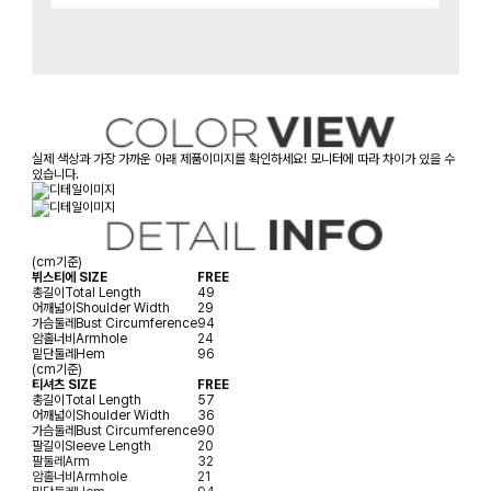
실제 색상과 가장 가까운 아래 제품이미지를 확인하세요! 모니터에 따라 차이가 있을 수
있습니다.
(cm기준)
뷔스티에 SIZE
FREE
총길이
Total Length
49
어깨넓이
Shoulder Width
29
가슴둘레
Bust Circumference
94
암홀너비
Armhole
24
밑단둘레
Hem
96
(cm기준)
티셔츠 SIZE
FREE
총길이
Total Length
57
어깨넓이
Shoulder Width
36
가슴둘레
Bust Circumference
90
팔길이
Sleeve Length
20
팔둘레
Arm
32
암홀너비
Armhole
21