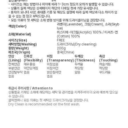
밑단둘레
Hem
94
- 사이즈는 재는 방법이나 위치에 따라 1~3cm 정도의 오차가 발생할 수 있습니다.
- 상품의 실제 색상은 상세페이지 하단의 디테일 컷과 가장 유사합니다.
- 용자의 모니터 사양, 휴대폰 기종 및 해상도 설정에 따라 실제 색상과 다소 차이가 있
을 수 있는 점 참고 부탁드립니다.
- 모든 의류의 첫 세탁은 소재 변형 방지를 위해 드라이클리닝을 권장합니다.
라벤더(Lavender), 크림(Cream), 소라(Skyb
색상(Color)
lue)
뷔스티에-아크릴(Acrylic) 100% / 티셔츠-면
소재(Material)
(Cotton) 100%
사이즈(Size)
FREE
세탁방법(Washing)
드라이크리닝(Dry cleaning)
중량(Weight)
200g
제조국(Origin)
중국(China)
안감
신축성
비침
두께감
촉감
(Lining)
(Flexibility)
(Transparency)
(Thickness)
(Touching)
전체안감
매우좋음
비침있음
두꺼움
까슬거림
부분안감
약간당겨짐
비침약간
적당함
적당함
안감탈부착
없음
밝은칼라만
얇음
부드러움
없음
없음
취급시 주의사항 / Attention to
상품별로 기재된 소재에 해당하는 세탁 및 관리법을 지켜주셔야 더 오래 예쁘게 입으실
수 있습니다.
클릭앤퍼니 모든 의류는 첫 세탁은 드라이크리닝을 권장합니다.
Dry Clean is recommended on the first wash.