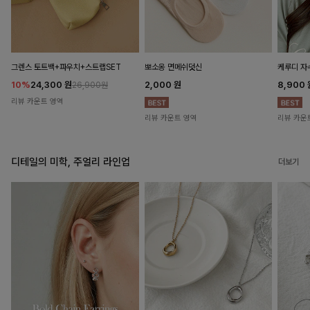
뽀소옹 면메쉬덧신
그렌스 토트백+파우치+스트랩SET
케루디 자
2,000
원
10%
24,300
원
8,900
26,900원
리뷰 카운트 영역
리뷰 카운트 영역
리뷰 카운
디테일의 미학, 주얼리 라인업
더보기