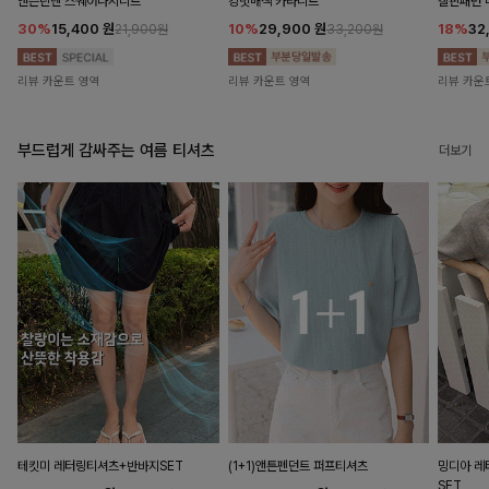
앤즌린넨 스퀘어나시니트
킹밋배색 카라니트
캘핀패턴 
30%
15,400
원
10%
29,900
원
18%
32
21,900원
33,200원
리뷰 카운트 영역
리뷰 카운트 영역
리뷰 카운
부드럽게 감싸주는 여름 티셔츠
더보기
테킷미 레터링티셔츠+반바지SET
(1+1)앤튼펜던트 퍼프티셔츠
밍디아 
SET