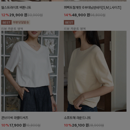
월스트라이프 버튼니트
퍼펙트절개핏 6부데님반바지[S,M,L사이즈]
12%
29,900
원
14%
48,900
원
33,900원
56,800원
리뷰 카운트 영역
리뷰 카운트 영역
콘브이넥 라벨티셔츠
소프트해 라운드니트
10%
17,900
원
10%
26,100
원
19,800원
28,900원