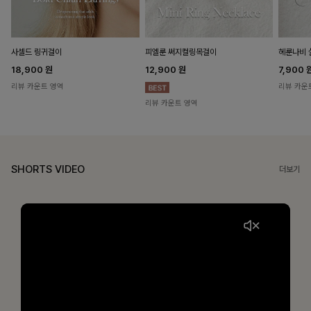
헤룬나비 
사셀드 링귀걸이
피엘룬 써지컬링목걸이
7,900
18,900
원
12,900
원
리뷰 카운
리뷰 카운트 영역
리뷰 카운트 영역
SHORTS VIDEO
더보기