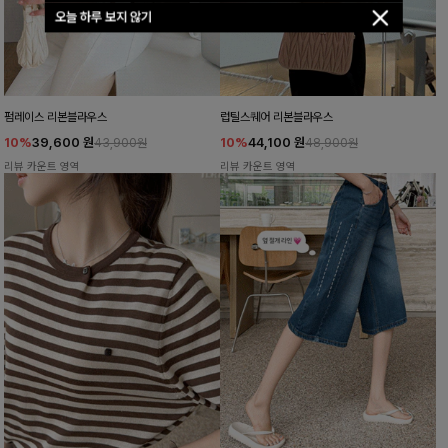
오늘 하루 보지 않기
펌레이스 리본블라우스
럽틸스퀘어 리본블라우스
10%
39,600
원
10%
44,100
원
43,900원
48,900원
리뷰 카운트 영역
리뷰 카운트 영역