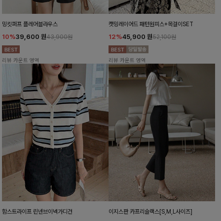
밍킷퍼프 플레어블라우스
캣밍레이어드 패턴원피스+목걸이SET
10%
39,600
원
12%
45,900
원
43,900원
52,100원
리뷰 카운트 영역
리뷰 카운트 영역
함스트라이프 린넨브이넥가디건
이지스판 카프리슬랙스[S,M,L사이즈]