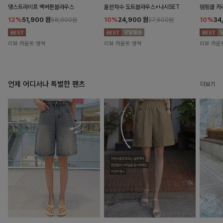
댕스트라이프 백버튼블라우스
율븐자수 도트블라우스+나시SET
덤링클 카
12%
51,900
원
10%
24,900
원
10%
34
58,900원
27,600원
리뷰 카운트 영역
리뷰 카운트 영역
리뷰 카운
언제 어디서나 특별한 팬츠
더보기