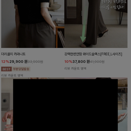
더리골지 카라니트
강력한편안함 와이드슬랙스[FREE,L사이즈]
12%
29,900
원
10%
37,800
원
33,900원
41,900원
리뷰 카운트 영역
리뷰 카운트 영역