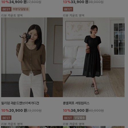
10%
24,900
원
13%
33,900
원
27,600원
38,900원
리뷰 카운트 영역
리뷰 카운트 영역
윌리덤 라운드앤브이넥가디건
룬셀퍼프 셔링원피스
10%
20,900
원
10%
36,900
원
23,200원
40,900원
리뷰 카운트 영역
리뷰 카운트 영역