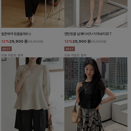
릴픈배색 링클블라우스
헨틴링클 날개티셔츠+치마바지SET
12%
29,900
원
12%
29,900
원
33,900원
33,900원
리뷰 카운트 영역
리뷰 카운트 영역