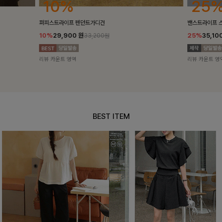
25%
10%
밴스트라이프 스트링원피스
[5천장돌파/C
25%
35,100
원
10%
34,90
46,800원
리뷰 카운트 영역
리뷰 카운트 영
BEST ITEM