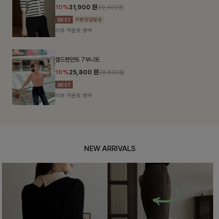
10%
31,900
원
35,400원
리뷰 카운트 영역
셀드펜던트 7부니트
10%
25,800
원
28,600원
리뷰 카운트 영역
NEW ARRIVALS