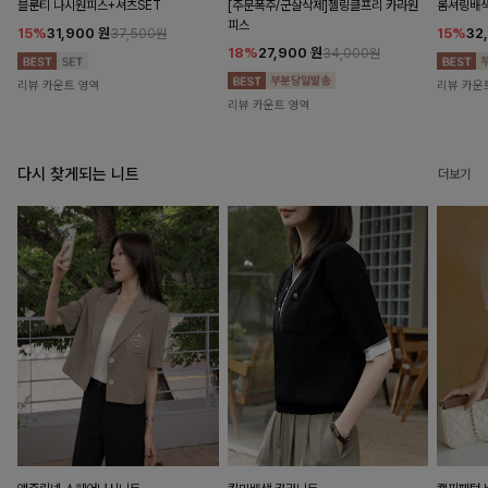
블룬티 나시원피스+셔츠SET
[주문폭주/군살삭제]젤링클프리 카라원
롬셔링배
피스
15%
31,900
원
15%
32
37,500원
18%
27,900
원
34,000원
리뷰 카운트 영역
리뷰 카운
리뷰 카운트 영역
다시 찾게되는 니트
더보기