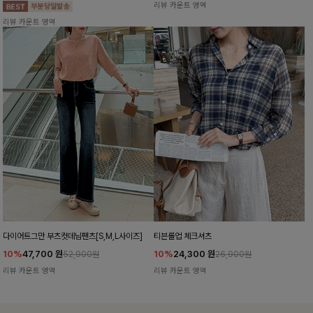
리뷰 카운트 영역
리뷰 카운트 영역
다이어트그만 부츠컷데님팬츠[S,M,L사이즈]
티븐롤업 체크셔츠
10%
47,700
원
10%
24,300
원
52,900원
26,900원
리뷰 카운트 영역
리뷰 카운트 영역