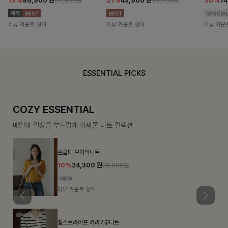
13%
86,900
원
21%
43,900
원
30%
7
99,800원
55,500원
리뷰 카운트 영역
리뷰 카운트 영역
리뷰 카운
ESSENTIAL PICKS
COZY ESSENTIAL
매일의 일상을 부드럽게 감싸줄 니트 컬렉션
론클디 브이넥니트
10%
24,300
원
26,900원
리뷰 카운트 영역
칠스트라이프 카라7부니트