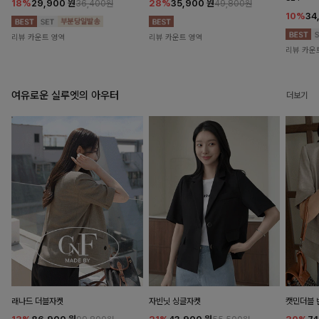
18%
29,900
원
28%
35,900
원
36,400원
49,800원
10%
34
리뷰 카운트 영역
리뷰 카운트 영역
리뷰 카운
여유로운 실루엣의 아우터
더보기
래나드 더블자켓
자빈닛 싱글자켓
캣민더블 