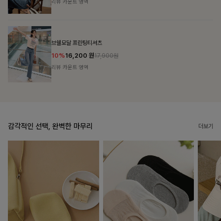
리뷰 카운트 영역
캣시어서커 버튼카라원피스+벨트SET
16%
79,900
원
95,100원
리뷰 카운트 영역
감각적인 선택, 완벽한 마무리
더보기