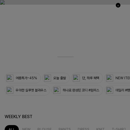
0
03
33
여름특가~45%
오늘 출발
단, 하루 혜택
NEW IT
우아한 실루엣 블라우스
하나로 완성된 코디 #원피스
데일리 #
WEEKLY BEST
NEW
BLOUSE
PANTS
DRESS
KNIT
T-SHIRT
ALL