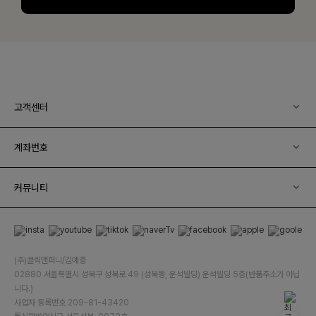
고객센터
계좌번호
커뮤니티
(주)클릭앤퍼니/김예중
02880 서울특별시 성북구 성북로 49 (성북동, 운석빌딩) 운석빌딩 5층(반품주소가 아닙
니다.)
사업자 등록번호 209-81-43420