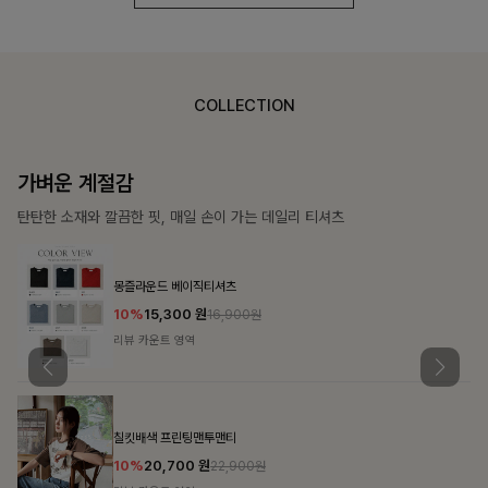
COLLECTION
가장 쉬운 코디
특별한 날부터 일상까지 함께하는 룩
쥬빌스트링 포켓원피스
17%
48,900
원
58,900원
리뷰 카운트 영역
블룬티 나시원피스+셔츠SET
15%
31,900
원
37,500원