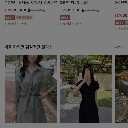
딱좋은5부 데님반바지[S,M,L,XL사이즈]
쿨코튼핀턱 밴딩반바지
더예쁜린넨
이즈]
10%
26,900
원
15%
19,900
원
29,800원
23,400원
12%
36
리뷰 카운트 영역
리뷰 카운트 영역
리뷰 카운
가장 완벽한 감각적인 원피스
더보기