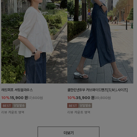
레킷퍼프 셔링블라우스
쿨한린넨8부 커브와이드팬츠[S,M,L사이즈]
10%
15,900
원
10%
35,900
원
17,600원
39,800원
리뷰 카운트 영역
리뷰 카운트 영역
더보기