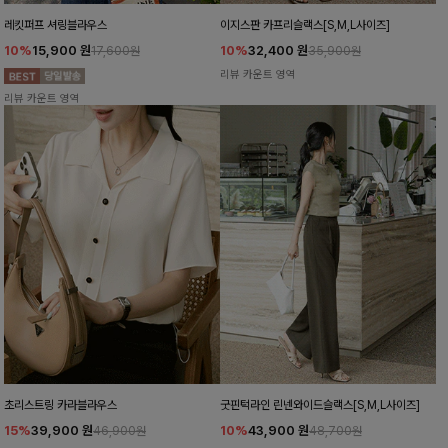
레킷퍼프 셔링블라우스
이지스판 카프리슬랙스[S,M,L사이즈]
10%
15,900
원
10%
32,400
원
17,600원
35,900원
리뷰 카운트 영역
리뷰 카운트 영역
초리스트링 카라블라우스
굿핀턱라인 린넨와이드슬랙스[S,M,L사이즈]
15%
39,900
원
10%
43,900
원
46,900원
48,700원