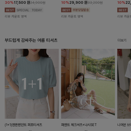
30%
17,500
원
10%
29,900
원
10%
22
24,900원
33,200원
리뷰 카운트 영역
리뷰 카운트 영역
리뷰 카운
부드럽게 감싸주는 여름 티셔츠
더보기
(1+1)앤튼펜던트 퍼프티셔츠
파앤트 체크셔츠+나시SET
니어븐 브