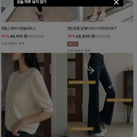
오늘 하루 보지 않기
럽틸스퀘어 리본블라우스
헨틴링클 날개티셔츠+치마바지SET
10%
44,100
원
10%
28,800
원
48,900원
31,900원
리뷰 카운트 영역
리뷰 카운트 영역