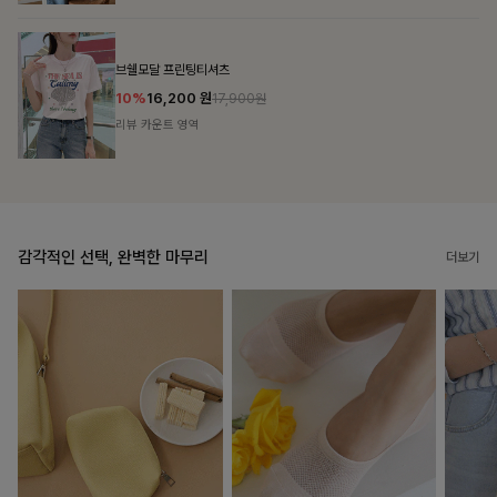
룬셀퍼프 셔링원피스
10%
36,900
원
40,900원
리뷰 카운트 영역
감각적인 선택, 완벽한 마무리
더보기