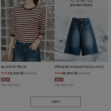
월스트라이프 버튼니트
퍼펙트절개핏 6부데님반바지[S,M,L사이즈]
12%
29,900
원
14%
48,900
원
33,900원
56,800원
리뷰 카운트 영역
리뷰 카운트 영역
더보기