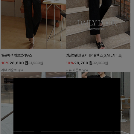
릴픈배색 링클블라우스
멋진핏완성 일자배기슬랙스[S,M,L사이즈]
10%
28,800
원
10%
29,700
원
31,900원
32,900원
리뷰 카운트 영역
리뷰 카운트 영역