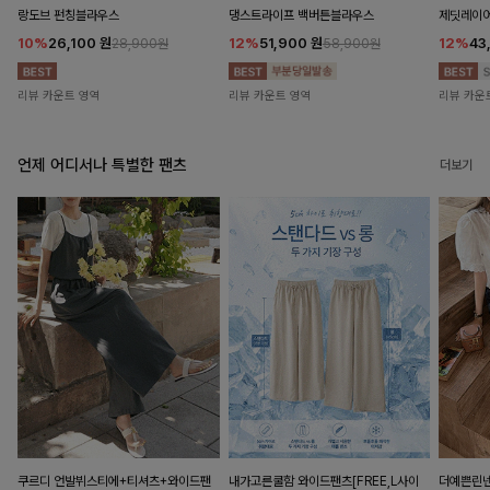
랑도브 펀칭블라우스
댕스트라이프 백버튼블라우스
제딧레이어
10%
26,100
원
12%
51,900
원
12%
43
28,900원
58,900원
리뷰 카운트 영역
리뷰 카운트 영역
리뷰 카운
언제 어디서나 특별한 팬츠
더보기
쿠르디 언발뷔스티에+티셔츠+와이드팬
내가고른쿨함 와이드팬츠[FREE,L사이
더예쁜린넨