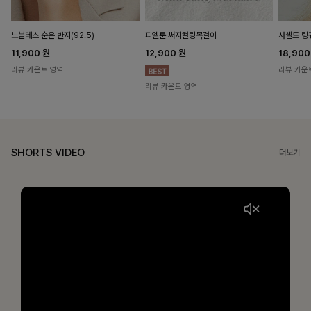
노블레스 순은 반지(92.5)
피엘룬 써지컬링목걸이
사셀드 링
11,900
원
12,900
원
18,90
리뷰 카운트 영역
리뷰 카운
리뷰 카운트 영역
SHORTS VIDEO
더보기