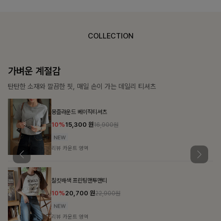
COLLECTION
가장 쉬운 코디
특별한 날부터 일상까지 함께하는 룩
큐플리츠 블라우스+스커트+벨트SET
10%
57,600
원
63,900원
리뷰 카운트 영역
밴스트라이프 스트링원피스
25%
35,100
원
46,800원
리뷰 카운트 영역