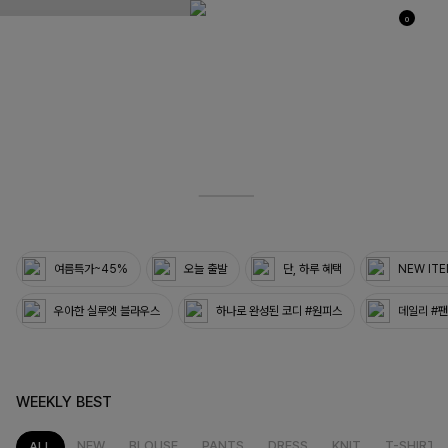
0
03
33
여름특가~45%
오늘 출발
단, 하루 혜택
NEW IT
우아한 실루엣 블라우스
하나로 완성된 코디 #원피스
데일리 #
WEEKLY BEST
NEW
BLOUSE
PANTS
DRESS
KNIT
T-SHIRT
ALL