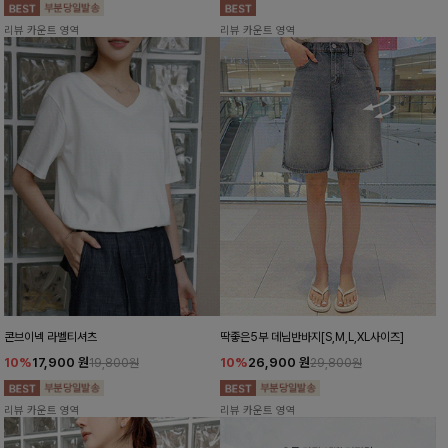
리뷰 카운트 영역
리뷰 카운트 영역
콘브이넥 라벨티셔츠
딱좋은5부 데님반바지[S,M,L,XL사이즈]
10%
17,900
원
10%
26,900
원
19,800원
29,800원
리뷰 카운트 영역
리뷰 카운트 영역