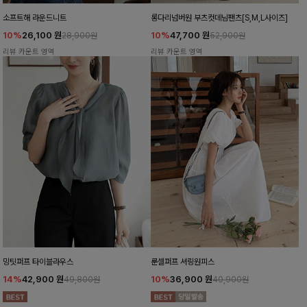
소프트해 라운드니트
롱다리넘버원 부츠컷데님팬츠[S,M,L사이즈]
10%
26,100
원
10%
47,700
원
28,900원
52,900원
리뷰 카운트 영역
리뷰 카운트 영역
밍팃퍼프 타이블라우스
룬셀퍼프 셔링원피스
14%
42,900
원
10%
36,900
원
49,800원
40,900원