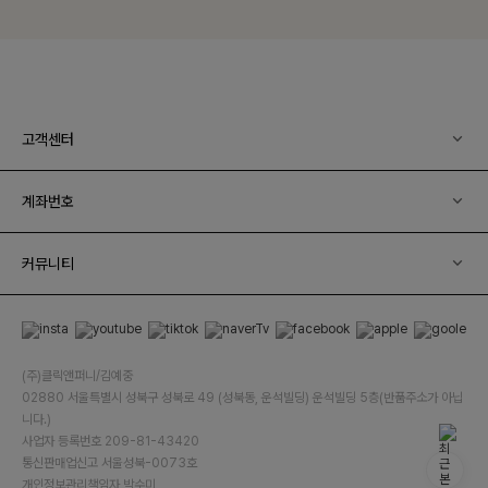
고객센터
계좌번호
커뮤니티
(주)클릭앤퍼니/김예중
02880 서울특별시 성북구 성북로 49 (성북동, 운석빌딩) 운석빌딩 5층(반품주소가 아닙
니다.)
사업자 등록번호 209-81-43420
통신판매업신고 서울성북-0073호
개인정보관리책임자 박수미