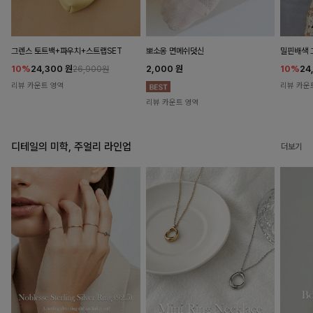
뽀소옹 면메쉬덧신
그렌스 토트백+파우치+스트랩SET
밀핀배색 
2,000
원
10%
24,300
원
10%
24
26,900원
리뷰 카운트 영역
리뷰 카운
리뷰 카운트 영역
디테일의 미학, 주얼리 라인업
더보기