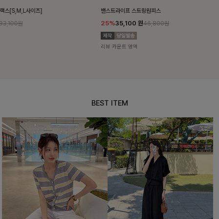
밴스트라이프 스트링원피스
쥬린레이스 카
25%
35,100
원
12%
34,90
46,800원
리뷰 카운트 영역
리뷰 카운트 영
BEST ITEM