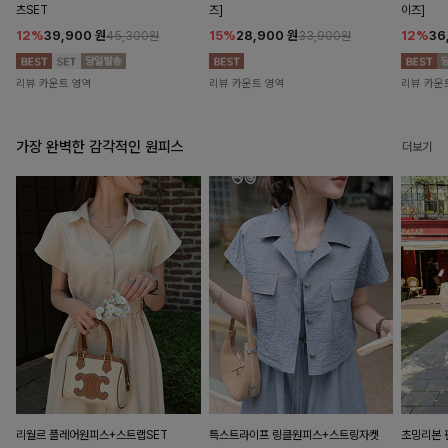
츠SET
즈]
이즈]
12%
39,900
원
15%
28,900
원
12%
36
45,300원
33,900원
리뷰 카운트 영역
리뷰 카운트 영역
리뷰 카운
가장 완벽한 감각적인 원피스
더보기
리월르 플레어원피스+스트랩SET
특스트라이프 링클원피스+스트링자켓
초밍리본 