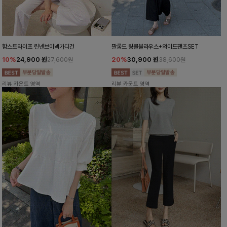
함스트라이프 린넨브이넥가디건
팔롬드 링클블라우스+와이드팬츠SET
10%
24,900
원
20%
30,900
원
27,600원
38,600원
리뷰 카운트 영역
리뷰 카운트 영역