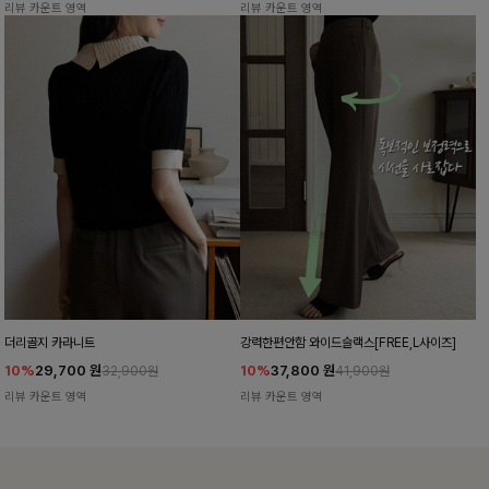
리뷰 카운트 영역
리뷰 카운트 영역
더리골지 카라니트
강력한편안함 와이드슬랙스[FREE,L사이즈]
10%
29,700
원
10%
37,800
원
32,900원
41,900원
리뷰 카운트 영역
리뷰 카운트 영역