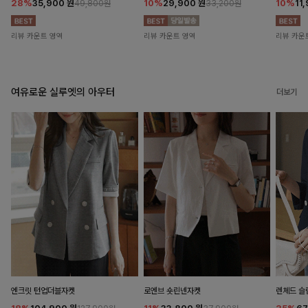
28%
35,900
원
10%
29,900
원
10%
11
49,800원
33,200원
리뷰 카운트 영역
리뷰 카운트 영역
리뷰 카운
여유로운 실루엣의 아우터
더보기
엔크릿 턴업더블자켓
로엔브 숏린넨자켓
렌체드 슬