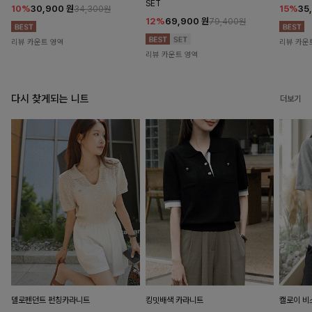
SET
10%
30,900
원
15%
35
34,300원
12%
69,900
원
79,400원
리뷰 카운트 영역
리뷰 카운
리뷰 카운트 영역
다시 찾게되는 니트
더보기
델로펜던트 펀칭카라니트
킹밋배색 카라니트
캘로이 비