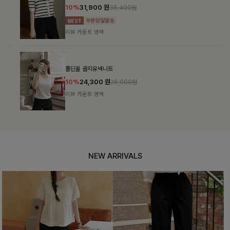
10%
31,900
원
35,400원
리뷰 카운트 영역
폴딘울 골지유넥니트
10%
24,300
원
26,900원
리뷰 카운트 영역
NEW ARRIVALS