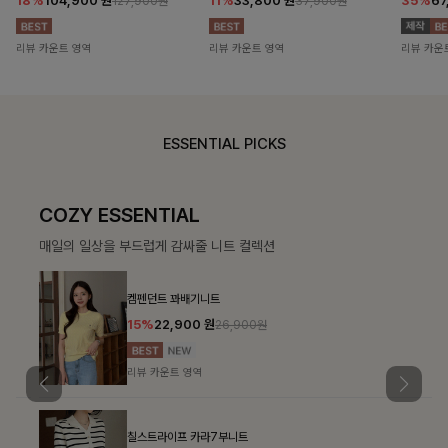
18%
104,900
원
11%
33,800
원
35%
67
127,900원
37,900원
리뷰 카운트 영역
리뷰 카운트 영역
리뷰 카운
ESSENTIAL PICKS
COZY ESSENTIAL
매일의 일상을 부드럽게 감싸줄 니트 컬렉션
켐펜던트 꽈배기니트
15%
22,900
원
26,900원
리뷰 카운트 영역
칠스트라이프 카라7부니트