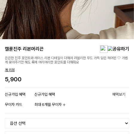
캘륜진주 리본머리끈
은은한 진주 포인트와 레이스 리본 디테일이 더해져 러블리한 무드 가득 담은 헤어핀 🤍 가볍
게 꽂아주기만 해도 룩에 여리여리한 포인트를 더해줘요
개 리뷰
5,900
신규가입 혜택
신규가입 혜택
혜택보기
무이자 카드
최대 6개월 무이자