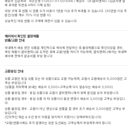
배송비 입금계좌 : 국민은행 512637-01-001048 / 예금주 : (주)클릭앤퍼니 (입금자명 옆
에 휴대폰 뒷번호 4자리 기재 요청)
대량 구매 후 반품 시 반품 수거 비용이 1만원 이상 추가 부과될 수 있습니다. (30만원 이상 주
문건/상품 개수 70% 이상 반품 시)
상습적인 대량 반품 시 구매에 제한이 있을 수 있습니다.
해외에서 확인된 불량제품
반품/교환 안내
국내에서 배송 받은 상품을 개인적으로 해외에 전달하신 후 불량제품으로 확인되었을 경우,
해당 제품이 클릭앤퍼니로 도착된 후에 교환/반품 처리가 가능하며, 클릭앤퍼니에서는 국내택
배비에 한해서 운송비를 부담 합니다
교환운임 안내
상품 교환은 동일 상품 또는 타 상품으로도 교환 가능하며, 교환시 교환배송비 6,000원은 고
객님 부담입니다.
(상품을 저희쪽에 보내는 배송비 3,000+고객님께 다시 발송되는 배송비 3,000)
상품 불량일 경우 : 동일 상품으로 교환시 클릭앤퍼니에서 왕복 운임을 모두 부담합니다.
상품 불량일 경우 : 동일 상품 외 타 상품이나 옵션 변경시 배송비 3,000원 고객님 부담입니
다.
상품 불량일 경우 : 교환이 아닌 변심으로 반품을 할 경우 초기 배송비 3,000원은 고객님 부
담입니다.
(인위적인 훼손 & 수선 등의 악용을 방지하기 위함이니 양해부탁드립니다)
*교환/반품시에도 추가 발생되는 모든 도선료는 고객님께서 부담해주셔야 합니다.