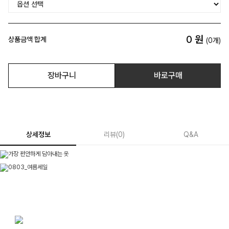
0
원
상품금액 합계
(
0
개)
장바구니
바로구매
상세정보
리뷰
(
0
)
Q&A