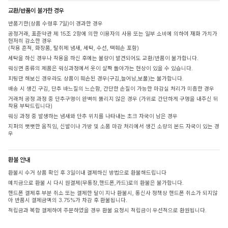
교환/반품이 불가한 경우
반품기한(상품 수령후 7일)이 경과한 경우
공정거래, 표준약관 제 15조 2항에 의한 이용자의 사용 또는 일부 소비에 의하여 재화 가치가
현저히 감소한 경우
(착용 흔적, 화장품, 탈취제 냄새, 세탁, 수선, 택훼손 포함)
세탁을 하신 경우나 착용을 하신 후에는 불량이 발견되어도 교환/반품이 불가합니다.
워싱면 종류의 제품은 워싱과정에서 옷이 살짝 돌아가는 현상이 있을 수 있습니다.
피팅만 해보신 경우라도 상품이 훼손된 경우(구김,늘어남,보풀)는 불가합니다.
배송 시 생긴 구김, 단추 바느질의 느슨함, 간단한 손질이 가능한 마감실 처리가 미흡한 경우
거래처 공정 과정 중 단추구멍이 완벽히 뚫리지 않은 경우 (가위로 간단하게 구멍을 내주신 뒤
착용 부탁드립니다)
워싱 과정 중 발생하는 냄새와 단추 위치를 나타내는 초크 자국이 남은 경우
지퍼의 뻣뻣한 움직임, 신발이나 가방 및 소품 마감 처리에서 생긴 소량의 본드 자국이 있는 경
우
환불 안내
환불시 수거 상품 확인 후 3일이내 결제하신 방법으로 환불해드립니다
예치금으로 환불 시 다시 원결제(무통장,핸드폰,카드)로의 환불은 불가합니다.
핸드폰 결제후 부분 취소 또는 결제한 달이 지나 환불시, 통신사 정책상 핸드폰 취소가 되지않
아 반품시 결제금액의 3.75%가 차감 후 환불됩니다.
적립금과 복합 결제하여 주문하였을 경우 환불 요청시 적립금이 우선적으로 환원됩니다.