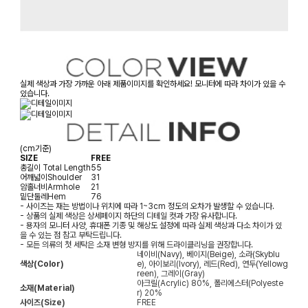
실제 색상과 가장 가까운 아래 제품이미지를 확인하세요! 모니터에 따라 차이가 있을 수
있습니다.
(cm기준)
SIZE
FREE
총길이
Total Length
55
어깨넓이
Shoulder
31
암홀너비
Armhole
21
밑단둘레
Hem
76
- 사이즈는 재는 방법이나 위치에 따라 1~3cm 정도의 오차가 발생할 수 있습니다.
- 상품의 실제 색상은 상세페이지 하단의 디테일 컷과 가장 유사합니다.
- 용자의 모니터 사양, 휴대폰 기종 및 해상도 설정에 따라 실제 색상과 다소 차이가 있
을 수 있는 점 참고 부탁드립니다.
- 모든 의류의 첫 세탁은 소재 변형 방지를 위해 드라이클리닝을 권장합니다.
네이비(Navy), 베이지(Beige), 소라(Skyblu
색상(Color)
e), 아이보리(Ivory), 레드(Red), 연두(Yellowg
reen), 그레이(Gray)
아크릴(Acrylic) 80%, 폴리에스터(Polyeste
소재(Material)
r) 20%
사이즈(Size)
FREE