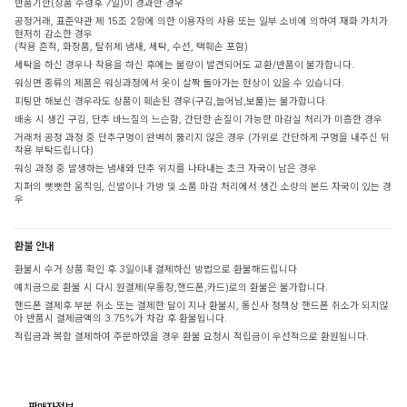
반품기한(상품 수령후 7일)이 경과한 경우
공정거래, 표준약관 제 15조 2항에 의한 이용자의 사용 또는 일부 소비에 의하여 재화 가치가
현저히 감소한 경우
(착용 흔적, 화장품, 탈취제 냄새, 세탁, 수선, 택훼손 포함)
세탁을 하신 경우나 착용을 하신 후에는 불량이 발견되어도 교환/반품이 불가합니다.
워싱면 종류의 제품은 워싱과정에서 옷이 살짝 돌아가는 현상이 있을 수 있습니다.
피팅만 해보신 경우라도 상품이 훼손된 경우(구김,늘어남,보풀)는 불가합니다.
배송 시 생긴 구김, 단추 바느질의 느슨함, 간단한 손질이 가능한 마감실 처리가 미흡한 경우
거래처 공정 과정 중 단추구멍이 완벽히 뚫리지 않은 경우 (가위로 간단하게 구멍을 내주신 뒤
착용 부탁드립니다)
워싱 과정 중 발생하는 냄새와 단추 위치를 나타내는 초크 자국이 남은 경우
지퍼의 뻣뻣한 움직임, 신발이나 가방 및 소품 마감 처리에서 생긴 소량의 본드 자국이 있는 경
우
환불 안내
환불시 수거 상품 확인 후 3일이내 결제하신 방법으로 환불해드립니다
예치금으로 환불 시 다시 원결제(무통장,핸드폰,카드)로의 환불은 불가합니다.
핸드폰 결제후 부분 취소 또는 결제한 달이 지나 환불시, 통신사 정책상 핸드폰 취소가 되지않
아 반품시 결제금액의 3.75%가 차감 후 환불됩니다.
적립금과 복합 결제하여 주문하였을 경우 환불 요청시 적립금이 우선적으로 환원됩니다.
판매자정보