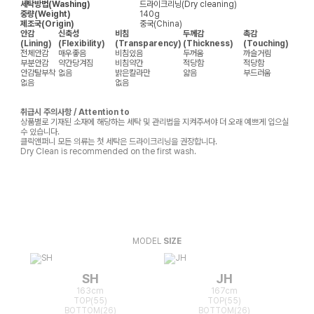
세탁방법(Washing)
드라이크리닝(Dry cleaning)
중량(Weight)
140g
제조국(Origin)
중국(China)
안감
신축성
비침
두께감
촉감
(Lining)
(Flexibility)
(Transparency)
(Thickness)
(Touching)
전체안감
매우좋음
비침있음
두꺼움
까슬거림
부분안감
약간당겨짐
비침약간
적당함
적당함
안감탈부착
없음
밝은칼라만
얇음
부드러움
없음
없음
취급시 주의사항 / Attention to
상품별로 기재된 소재에 해당하는 세탁 및 관리법을 지켜주셔야 더 오래 예쁘게 입으실
수 있습니다.
클릭앤퍼니 모든 의류는 첫 세탁은 드라이크리닝을 권장합니다.
Dry Clean is recommended on the first wash.
MODEL
SIZE
SH
JH
163cm
167cm
TOP(55)
TOP(55)
BOTTOM(26)
BOTTOM(26)