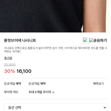
퓨밋브이넥 나시니트
이너로도 단독으로도 활용도가 높아 자꾸만 손이 가며, 브이넥으로 여리여리한 무드를 연출 시
켜주는 아이템 !
개 리뷰
22,900
30%
16,100
신규가입 혜택
신규가입 혜택
혜택보기
무이자 카드
최대 6개월 무이자