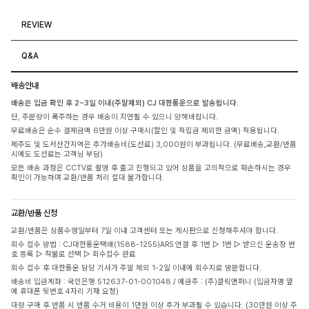
REVIEW
Q&A
배송안내
배송은 입금 확인 후 2~3일 이내(주말제외) CJ 대한통운으로 발송됩니다.
단, 주문량이 폭주하는 경우 배송이 지연될 수 있으니 양해바랍니다.
무료배송은 순수 결제금액 6만원 이상 구매시(할인 및 적립금 제외한 금액) 적용됩니다.
제주도 및 도서산간지역은 추가배송비(도선료) 3,000원이 부과됩니다. (무료배송,교환/반품
시에도 도선료는 고객님 부담)
모든 배송 과정은 CCTV로 촬영 후 출고 진행되고 있어 상품을 고의적으로 훼손하시는 경우
확인이 가능하며 교환/반품 처리 절대 불가합니다.
교환/반품 신청
교환/반품은 상품수령일부터 7일 이내 고객센터 또는 게시판으로 신청해주셔야 합니다.
회수 접수 방법 : CJ대한통운택배(1588-1255)ARS 연결 후 1번 ▷ 1번 ▷ 받으신 운송장 번
호 등록 ▷ 착불로 선택 ▷ 회수접수 완료
회수 접수 후 대한통운 담당 기사가 주말 제외 1-2일 이내에 회수지로 방문합니다.
배송비 입금계좌 : 국민은행 512637-01-001048 / 예금주 : (주)클릭앤퍼니 (입금자명 옆
에 휴대폰 뒷번호 4자리 기재 요청)
대량 구매 후 반품 시 반품 수거 비용이 1만원 이상 추가 부과될 수 있습니다. (30만원 이상 주