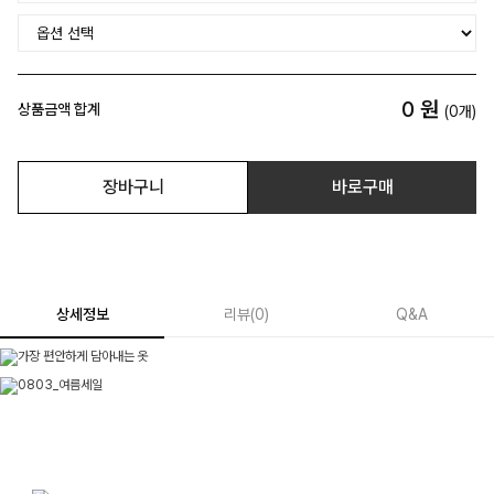
0
원
상품금액 합계
(
0
개)
장바구니
바로구매
상세정보
리뷰
(
0
)
Q&A