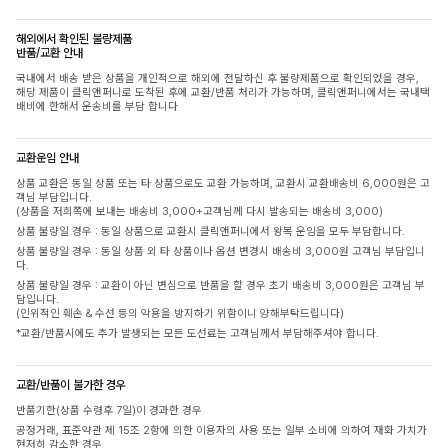
해외에서 확인된 불량제품
반품/교환 안내
국내에서 배송 받은 상품을 개인적으로 해외에 전달하신 후 불량제품으로 확인되었을 경우,
해당 제품이 클릭앤퍼니로 도착된 후에 교환/반품 처리가 가능하며, 클릭앤퍼니에서는 국내택
배비에 한해서 운송비를 부담 합니다
교환운임 안내
상품 교환은 동일 상품 또는 타 상품으로도 교환 가능하며, 교환시 교환배송비 6,000원은 고
객님 부담입니다.
(상품을 저희쪽에 보내는 배송비 3,000+고객님께 다시 발송되는 배송비 3,000)
상품 불량일 경우 : 동일 상품으로 교환시 클릭앤퍼니에서 왕복 운임을 모두 부담합니다.
상품 불량일 경우 : 동일 상품 외 타 상품이나 옵션 변경시 배송비 3,000원 고객님 부담입니
다.
상품 불량일 경우 : 교환이 아닌 변심으로 반품을 할 경우 초기 배송비 3,000원은 고객님 부
담입니다.
(인위적인 훼손 & 수선 등의 악용을 방지하기 위함이니 양해부탁드립니다)
*교환/반품시에도 추가 발생되는 모든 도선료는 고객님께서 부담해주셔야 합니다.
교환/반품이 불가한 경우
반품기한(상품 수령후 7일)이 경과한 경우
공정거래, 표준약관 제 15조 2항에 의한 이용자의 사용 또는 일부 소비에 의하여 재화 가치가
현저히 감소한 경우