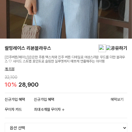
랄밍레이스 리본블라우스
[진주버튼/페미닌]은은한 주름 텍스처와 진주 버튼 디테일로 여성스러운 무드를 더한 블라우
스 🤍 사이드 스트랩 포인트로 슬림한 실루엣까지 예쁘게 연출해주는 아이템
개 리뷰
32,100
10%
28,900
신규가입 혜택
신규가입 혜택
혜택보기
무이자 카드
최대 6개월 무이자