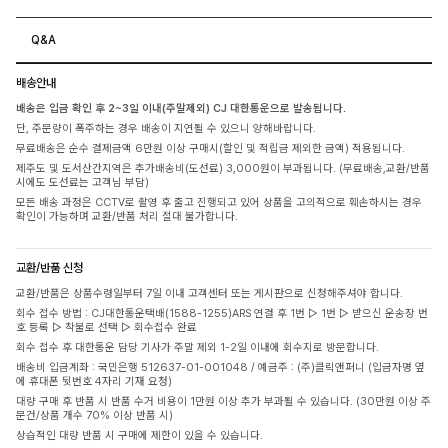
Q&A
배송안내
배송은 입금 확인 후 2~3일 이내(주말제외) CJ 대한통운으로 발송됩니다.
단, 주문량이 폭주하는 경우 배송이 지연될 수 있으니 양해바랍니다.
무료배송은 순수 결제금액 6만원 이상 구매시(할인 및 적립금 제외한 금액) 적용됩니다.
제주도 및 도서산간지역은 추가배송비(도선료) 3,000원이 부과됩니다. (무료배송,교환/반품
시에도 도선료는 고객님 부담)
모든 배송 과정은 CCTV로 촬영 후 출고 진행되고 있어 상품을 고의적으로 훼손하시는 경우
확인이 가능하며 교환/반품 처리 절대 불가합니다.
교환/반품 신청
교환/반품은 상품수령일부터 7일 이내 고객센터 또는 게시판으로 신청해주셔야 합니다.
회수 접수 방법 : CJ대한통운택배(1588-1255)ARS 연결 후 1번 ▷ 1번 ▷ 받으신 운송장 번
호 등록 ▷ 착불로 선택 ▷ 회수접수 완료
회수 접수 후 대한통운 담당 기사가 주말 제외 1-2일 이내에 회수지로 방문합니다.
배송비 입금계좌 : 국민은행 512637-01-001048 / 예금주 : (주)클릭앤퍼니 (입금자명 옆
에 휴대폰 뒷번호 4자리 기재 요청)
대량 구매 후 반품 시 반품 수거 비용이 1만원 이상 추가 부과될 수 있습니다. (30만원 이상 주
문건/상품 개수 70% 이상 반품 시)
상습적인 대량 반품 시 구매에 제한이 있을 수 있습니다.