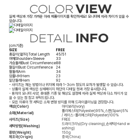
실제 색상과 가장 가까운 아래 제품이미지를 확인하세요! 모니터에 따라 차이가 있을 수
있습니다.
(cm기준)
SIZE
FREE
총길이(앞/뒤)
Total Length
45/51
어깨
Shoulder+Sleeve
33
가슴둘레
Bust Circumference
88
팔길이
Bust Circumference
24
팔둘레
Arm
34
암홀너비
Hem
23
밑단둘레
Hem
92
- 사이즈는 재는 방법이나 위치에 따라 1~3cm 정도의 오차가 발생할 수 있습니다.
- 상품의 실제 색상은 상세페이지 하단의 디테일 컷과 가장 유사합니다.
- 용자의 모니터 사양, 휴대폰 기종 및 해상도 설정에 따라 실제 색상과 다소 차이가 있
을 수 있는 점 참고 부탁드립니다.
- 모든 의류의 첫 세탁은 소재 변형 방지를 위해 드라이클리닝을 권장합니다.
색상(Color)
아이보리(Ivory)
폴리에스터(Polyester)95%,스판(Span)5%
소재(Material)
/ 레이스-폴리에스터(Polyester)100%
사이즈(Size)
FREE
드라이크리닝(Dry cleaning),손세탁(Hand w
세탁방법(Washing)
ashing)
중량(Weight)
150g
제조국(Origin)
중국(China)