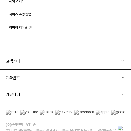
세탁 가이드
사이즈 측정 방법
이미지 저작권 안내
고객센터
계좌번호
커뮤니티
(주)클릭앤퍼니/김예중
02880 서울특별시 성북구 성북로 49 (성북동, 운석빌딩) 운석빌딩 5층(반품주소가 아닙