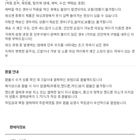
(착용 흔적, 화장품, 탈취제 냄새, 세탁, 수선, 택훼손 포함)
세탁을 하신 경우나 착용을 하신 후에는 불량이 발견되어도 교환/반품이 불가합니다.
워싱면 종류의 제품은 워싱과정에서 옷이 살짝 돌아가는 현상이 있을 수 있습니다.
피팅만 해보신 경우라도 상품이 훼손된 경우(구김,늘어남,보풀)는 불가합니다.
배송 시 생긴 구김, 단추 바느질의 느슨함, 간단한 손질이 가능한 마감실 처리가 미흡한 경우
거래처 공정 과정 중 단추구멍이 완벽히 뚫리지 않은 경우 (가위로 간단하게 구멍을 내주신 뒤
착용 부탁드립니다)
워싱 과정 중 발생하는 냄새와 단추 위치를 나타내는 초크 자국이 남은 경우
지퍼의 뻣뻣한 움직임, 신발이나 가방 및 소품 마감 처리에서 생긴 소량의 본드 자국이 있는 경
우
환불 안내
환불시 수거 상품 확인 후 3일이내 결제하신 방법으로 환불해드립니다
예치금으로 환불 시 다시 원결제(무통장,핸드폰,카드)로의 환불은 불가합니다.
핸드폰 결제후 부분 취소 또는 결제한 달이 지나 환불시, 통신사 정책상 핸드폰 취소가 되지않
아 반품시 결제금액의 3.75%가 차감 후 환불됩니다.
적립금과 복합 결제하여 주문하였을 경우 환불 요청시 적립금이 우선적으로 환원됩니다.
판매자정보