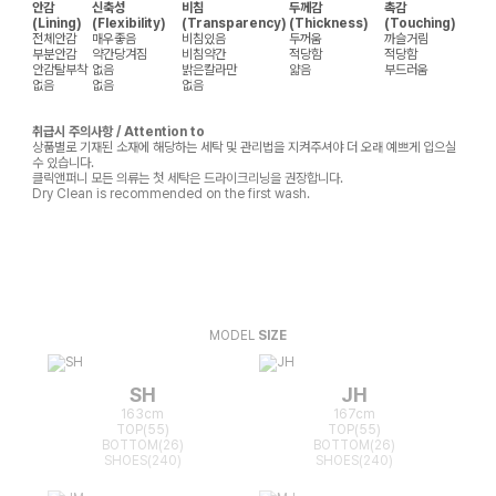
안감
신축성
비침
두께감
촉감
(Lining)
(Flexibility)
(Transparency)
(Thickness)
(Touching)
전체안감
매우좋음
비침있음
두꺼움
까슬거림
부분안감
약간당겨짐
비침약간
적당함
적당함
안감탈부착
없음
밝은칼라만
얇음
부드러움
없음
없음
없음
취급시 주의사항 / Attention to
상품별로 기재된 소재에 해당하는 세탁 및 관리법을 지켜주셔야 더 오래 예쁘게 입으실
수 있습니다.
클릭앤퍼니 모든 의류는 첫 세탁은 드라이크리닝을 권장합니다.
Dry Clean is recommended on the first wash.
MODEL
SIZE
SH
JH
163cm
167cm
TOP(55)
TOP(55)
BOTTOM(26)
BOTTOM(26)
SHOES(240)
SHOES(240)