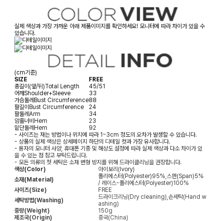
실제 색상과 가장 가까운 아래 제품이미지를 확인하세요! 모니터에 따라 차이가 있을 수
있습니다.
(cm기준)
SIZE
FREE
총길이(앞/뒤)
Total Length
45/51
어깨
Shoulder+Sleeve
33
가슴둘레
Bust Circumference
88
팔길이
Bust Circumference
24
팔둘레
Arm
34
암홀너비
Hem
23
밑단둘레
Hem
92
- 사이즈는 재는 방법이나 위치에 따라 1~3cm 정도의 오차가 발생할 수 있습니다.
- 상품의 실제 색상은 상세페이지 하단의 디테일 컷과 가장 유사합니다.
- 용자의 모니터 사양, 휴대폰 기종 및 해상도 설정에 따라 실제 색상과 다소 차이가 있
을 수 있는 점 참고 부탁드립니다.
- 모든 의류의 첫 세탁은 소재 변형 방지를 위해 드라이클리닝을 권장합니다.
색상(Color)
아이보리(Ivory)
폴리에스터(Polyester)95%,스판(Span)5%
소재(Material)
/ 레이스-폴리에스터(Polyester)100%
사이즈(Size)
FREE
드라이크리닝(Dry cleaning),손세탁(Hand w
세탁방법(Washing)
ashing)
중량(Weight)
150g
제조국(Origin)
중국(China)