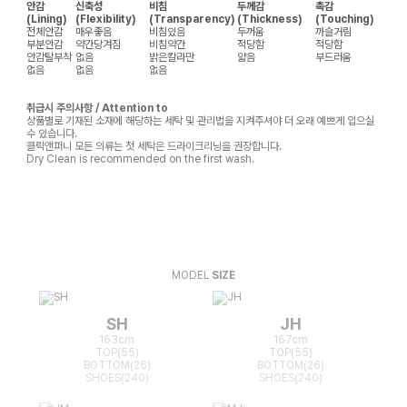
안감
신축성
비침
두께감
촉감
(Lining)
(Flexibility)
(Transparency)
(Thickness)
(Touching)
전체안감
매우좋음
비침있음
두꺼움
까슬거림
부분안감
약간당겨짐
비침약간
적당함
적당함
안감탈부착
없음
밝은칼라만
얇음
부드러움
없음
없음
없음
취급시 주의사항 / Attention to
상품별로 기재된 소재에 해당하는 세탁 및 관리법을 지켜주셔야 더 오래 예쁘게 입으실
수 있습니다.
클릭앤퍼니 모든 의류는 첫 세탁은 드라이크리닝을 권장합니다.
Dry Clean is recommended on the first wash.
MODEL
SIZE
SH
JH
163cm
167cm
TOP(55)
TOP(55)
BOTTOM(26)
BOTTOM(26)
SHOES(240)
SHOES(240)