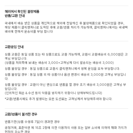
해외에서 확인된 불량제품
반품/교환 안내
국내에서 배송 받은 상품을 개인적으로 해외에 전달하신 후 불량제품으로 확인되었을 경우,
해당 제품이 클릭앤퍼니로 도착된 후에 교환/반품 처리가 가능하며, 클릭앤퍼니에서는 국내택
배비에 한해서 운송비를 부담 합니다
교환운임 안내
상품 교환은 동일 상품 또는 타 상품으로도 교환 가능하며, 교환시 교환배송비 6,000원은 고
객님 부담입니다.
(상품을 저희쪽에 보내는 배송비 3,000+고객님께 다시 발송되는 배송비 3,000)
상품 불량일 경우 : 동일 상품으로 교환시 클릭앤퍼니에서 왕복 운임을 모두 부담합니다.
상품 불량일 경우 : 동일 상품 외 타 상품이나 옵션 변경시 배송비 3,000원 고객님 부담입니
다.
상품 불량일 경우 : 교환이 아닌 변심으로 반품을 할 경우 초기 배송비 3,000원은 고객님 부
담입니다.
(인위적인 훼손 & 수선 등의 악용을 방지하기 위함이니 양해부탁드립니다)
*교환/반품시에도 추가 발생되는 모든 도선료는 고객님께서 부담해주셔야 합니다.
교환/반품이 불가한 경우
반품기한(상품 수령후 7일)이 경과한 경우
공정거래, 표준약관 제 15조 2항에 의한 이용자의 사용 또는 일부 소비에 의하여 재화 가치가
현저히 감소한 경우