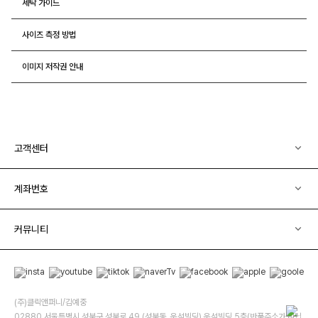
세탁 가이드
사이즈 측정 방법
이미지 저작권 안내
고객센터
계좌번호
커뮤니티
(주)클릭앤퍼니/김예중
02880 서울특별시 성북구 성북로 49 (성북동, 운석빌딩) 운석빌딩 5층(반품주소가 아닙