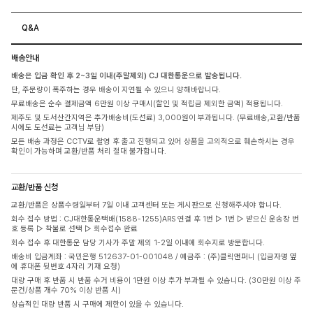
Q&A
배송안내
배송은 입금 확인 후 2~3일 이내(주말제외) CJ 대한통운으로 발송됩니다.
단, 주문량이 폭주하는 경우 배송이 지연될 수 있으니 양해바랍니다.
무료배송은 순수 결제금액 6만원 이상 구매시(할인 및 적립금 제외한 금액) 적용됩니다.
제주도 및 도서산간지역은 추가배송비(도선료) 3,000원이 부과됩니다. (무료배송,교환/반품
시에도 도선료는 고객님 부담)
모든 배송 과정은 CCTV로 촬영 후 출고 진행되고 있어 상품을 고의적으로 훼손하시는 경우
확인이 가능하며 교환/반품 처리 절대 불가합니다.
교환/반품 신청
교환/반품은 상품수령일부터 7일 이내 고객센터 또는 게시판으로 신청해주셔야 합니다.
회수 접수 방법 : CJ대한통운택배(1588-1255)ARS 연결 후 1번 ▷ 1번 ▷ 받으신 운송장 번
호 등록 ▷ 착불로 선택 ▷ 회수접수 완료
회수 접수 후 대한통운 담당 기사가 주말 제외 1-2일 이내에 회수지로 방문합니다.
배송비 입금계좌 : 국민은행 512637-01-001048 / 예금주 : (주)클릭앤퍼니 (입금자명 옆
에 휴대폰 뒷번호 4자리 기재 요청)
대량 구매 후 반품 시 반품 수거 비용이 1만원 이상 추가 부과될 수 있습니다. (30만원 이상 주
문건/상품 개수 70% 이상 반품 시)
상습적인 대량 반품 시 구매에 제한이 있을 수 있습니다.