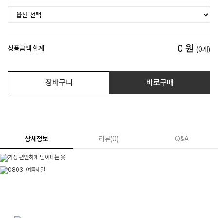
0
원
상품금액 합계
(
0
개)
장바구니
바로구매
상세정보
리뷰
(
0
)
Q&A