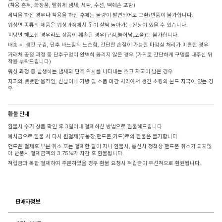
(착용 흔적, 화장품, 탈취제 냄새, 세탁, 수선, 택훼손 포함)
세탁을 하신 경우나 착용을 하신 후에는 불량이 발견되어도 교환/반품이 불가합니다.
워싱면 종류의 제품은 워싱과정에서 옷이 살짝 돌아가는 현상이 있을 수 있습니다.
피팅만 해보신 경우라도 상품이 훼손된 경우(구김,늘어남,보풀)는 불가합니다.
배송 시 생긴 구김, 단추 바느질의 느슨함, 간단한 손질이 가능한 마감실 처리가 미흡한 경우
거래처 공정 과정 중 단추구멍이 완벽히 뚫리지 않은 경우 (가위로 간단하게 구멍을 내주신 뒤
착용 부탁드립니다)
워싱 과정 중 발생하는 냄새와 단추 위치를 나타내는 초크 자국이 남은 경우
지퍼의 뻣뻣한 움직임, 신발이나 가방 및 소품 마감 처리에서 생긴 소량의 본드 자국이 있는 경
우
환불 안내
환불시 수거 상품 확인 후 3일이내 결제하신 방법으로 환불해드립니다
예치금으로 환불 시 다시 원결제(무통장,핸드폰,카드)로의 환불은 불가합니다.
핸드폰 결제후 부분 취소 또는 결제한 달이 지나 환불시, 통신사 정책상 핸드폰 취소가 되지않
아 반품시 결제금액의 3.75%가 차감 후 환불됩니다.
적립금과 복합 결제하여 주문하였을 경우 환불 요청시 적립금이 우선적으로 환원됩니다.
판매자정보