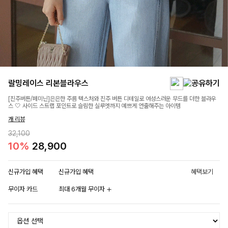
랄밍레이스 리본블라우스
[진주버튼/페미닌]은은한 주름 텍스처와 진주 버튼 디테일로 여성스러운 무드를 더한 블라우
스 🤍 사이드 스트랩 포인트로 슬림한 실루엣까지 예쁘게 연출해주는 아이템
개 리뷰
32,100
10%
28,900
신규가입 혜택
신규가입 혜택
혜택보기
무이자 카드
최대 6개월 무이자