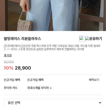
랄밍레이스 리본블라우스
[진주버튼/페미닌]은은한 주름 텍스처와 진주 버튼 디테일로 여성스러운 무드를 더한 블라우
스 🤍 사이드 스트랩 포인트로 슬림한 실루엣까지 예쁘게 연출해주는 아이템
개 리뷰
32,100
10%
28,900
신규가입 혜택
신규가입 혜택
혜택보기
무이자 카드
최대 6개월 무이자