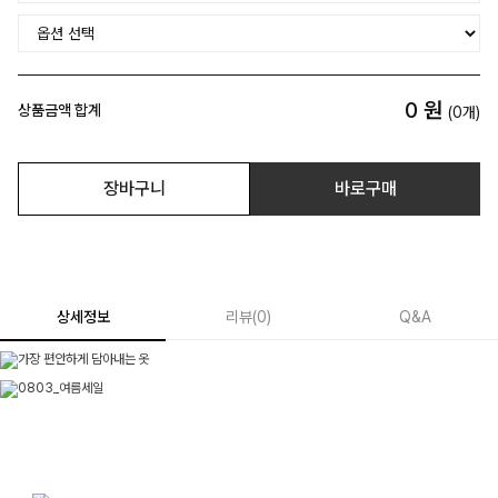
0
원
상품금액 합계
(
0
개)
장바구니
바로구매
상세정보
리뷰
(
0
)
Q&A