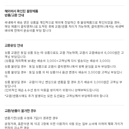
해외에서 확인된 불량제품
반품/교환 안내
국내에서 배송 받은 상품을 개인적으로 해외에 전달하신 후 불량제품으로 확인되었을 경우,
해당 제품이 클릭앤퍼니로 도착된 후에 교환/반품 처리가 가능하며, 클릭앤퍼니에서는 국내택
배비에 한해서 운송비를 부담 합니다
교환운임 안내
상품 교환은 동일 상품 또는 타 상품으로도 교환 가능하며, 교환시 교환배송비 6,000원은 고
객님 부담입니다.
(상품을 저희쪽에 보내는 배송비 3,000+고객님께 다시 발송되는 배송비 3,000)
상품 불량일 경우 : 동일 상품으로 교환시 클릭앤퍼니에서 왕복 운임을 모두 부담합니다.
상품 불량일 경우 : 동일 상품 외 타 상품이나 옵션 변경시 배송비 3,000원 고객님 부담입니
다.
상품 불량일 경우 : 교환이 아닌 변심으로 반품을 할 경우 초기 배송비 3,000원은 고객님 부
담입니다.
(인위적인 훼손 & 수선 등의 악용을 방지하기 위함이니 양해부탁드립니다)
*교환/반품시에도 추가 발생되는 모든 도선료는 고객님께서 부담해주셔야 합니다.
교환/반품이 불가한 경우
반품기한(상품 수령후 7일)이 경과한 경우
공정거래, 표준약관 제 15조 2항에 의한 이용자의 사용 또는 일부 소비에 의하여 재화 가치가
현저히 감소한 경우