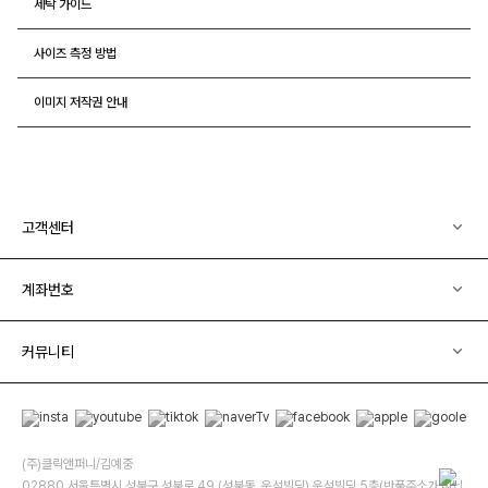
세탁 가이드
사이즈 측정 방법
이미지 저작권 안내
고객센터
계좌번호
커뮤니티
(주)클릭앤퍼니/김예중
02880 서울특별시 성북구 성북로 49 (성북동, 운석빌딩) 운석빌딩 5층(반품주소가 아닙