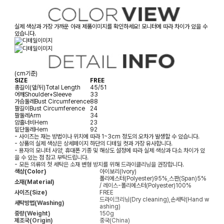
실제 색상과 가장 가까운 아래 제품이미지를 확인하세요! 모니터에 따라 차이가 있을 수
있습니다.
(cm기준)
SIZE
FREE
총길이(앞/뒤)
Total Length
45/51
어깨
Shoulder+Sleeve
33
가슴둘레
Bust Circumference
88
팔길이
Bust Circumference
24
팔둘레
Arm
34
암홀너비
Hem
23
밑단둘레
Hem
92
- 사이즈는 재는 방법이나 위치에 따라 1~3cm 정도의 오차가 발생할 수 있습니다.
- 상품의 실제 색상은 상세페이지 하단의 디테일 컷과 가장 유사합니다.
- 용자의 모니터 사양, 휴대폰 기종 및 해상도 설정에 따라 실제 색상과 다소 차이가 있
을 수 있는 점 참고 부탁드립니다.
- 모든 의류의 첫 세탁은 소재 변형 방지를 위해 드라이클리닝을 권장합니다.
색상(Color)
아이보리(Ivory)
폴리에스터(Polyester)95%,스판(Span)5%
소재(Material)
/ 레이스-폴리에스터(Polyester)100%
사이즈(Size)
FREE
드라이크리닝(Dry cleaning),손세탁(Hand w
세탁방법(Washing)
ashing)
중량(Weight)
150g
제조국(Origin)
중국(China)