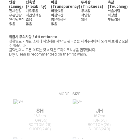
안감
신축성
비침
두께감
촉감
(Lining)
(Flexibility)
(Transparency)
(Thickness)
(Touching)
전체안감
매우좋음
비침있음
두꺼움
까슬거림
부분안감
약간당겨짐
비침약간
적당함
적당함
안감탈부착
없음
밝은칼라만
얇음
부드러움
없음
없음
없음
취급시 주의사항 / Attention to
상품별로 기재된 소재에 해당하는 세탁 및 관리법을 지켜주셔야 더 오래 예쁘게 입으실
수 있습니다.
클릭앤퍼니 모든 의류는 첫 세탁은 드라이크리닝을 권장합니다.
Dry Clean is recommended on the first wash.
MODEL
SIZE
SH
JH
163cm
167cm
TOP(55)
TOP(55)
BOTTOM(26)
BOTTOM(26)
SHOES(240)
SHOES(240)