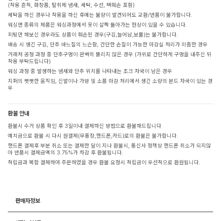
(착용 흔적, 화장품, 탈취제 냄새, 세탁, 수선, 택훼손 포함)
세탁을 하신 경우나 착용을 하신 후에는 불량이 발견되어도 교환/반품이 불가합니다.
워싱면 종류의 제품은 워싱과정에서 옷이 살짝 돌아가는 현상이 있을 수 있습니다.
피팅만 해보신 경우라도 상품이 훼손된 경우(구김,늘어남,보풀)는 불가합니다.
배송 시 생긴 구김, 단추 바느질의 느슨함, 간단한 손질이 가능한 마감실 처리가 미흡한 경우
거래처 공정 과정 중 단추구멍이 완벽히 뚫리지 않은 경우 (가위로 간단하게 구멍을 내주신 뒤
착용 부탁드립니다)
워싱 과정 중 발생하는 냄새와 단추 위치를 나타내는 초크 자국이 남은 경우
지퍼의 뻣뻣한 움직임, 신발이나 가방 및 소품 마감 처리에서 생긴 소량의 본드 자국이 있는 경
우
환불 안내
환불시 수거 상품 확인 후 3일이내 결제하신 방법으로 환불해드립니다
예치금으로 환불 시 다시 원결제(무통장,핸드폰,카드)로의 환불은 불가합니다.
핸드폰 결제후 부분 취소 또는 결제한 달이 지나 환불시, 통신사 정책상 핸드폰 취소가 되지않
아 반품시 결제금액의 3.75%가 차감 후 환불됩니다.
적립금과 복합 결제하여 주문하였을 경우 환불 요청시 적립금이 우선적으로 환원됩니다.
판매자정보