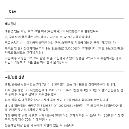
Q&A
배송안내
배송은 입금 확인 후 2~3일 이내(주말제외) CJ 대한통운으로 발송됩니다.
단, 주문량이 폭주하는 경우 배송이 지연될 수 있으니 양해바랍니다.
무료배송은 순수 결제금액 6만원 이상 구매시(할인 및 적립금 제외한 금액) 적용됩니다.
제주도 및 도서산간지역은 추가배송비(도선료) 3,000원이 부과됩니다. (무료배송,교환/반품
시에도 도선료는 고객님 부담)
모든 배송 과정은 CCTV로 촬영 후 출고 진행되고 있어 상품을 고의적으로 훼손하시는 경우
확인이 가능하며 교환/반품 처리 절대 불가합니다.
교환/반품 신청
교환/반품은 상품수령일부터 7일 이내 고객센터 또는 게시판으로 신청해주셔야 합니다.
회수 접수 방법 : CJ대한통운택배(1588-1255)ARS 연결 후 1번 ▷ 1번 ▷ 받으신 운송장 번
호 등록 ▷ 착불로 선택 ▷ 회수접수 완료
회수 접수 후 대한통운 담당 기사가 주말 제외 1-2일 이내에 회수지로 방문합니다.
배송비 입금계좌 : 국민은행 512637-01-001048 / 예금주 : (주)클릭앤퍼니 (입금자명 옆
에 휴대폰 뒷번호 4자리 기재 요청)
대량 구매 후 반품 시 반품 수거 비용이 1만원 이상 추가 부과될 수 있습니다. (30만원 이상 주
문건/상품 개수 70% 이상 반품 시)
상습적인 대량 반품 시 구매에 제한이 있을 수 있습니다.