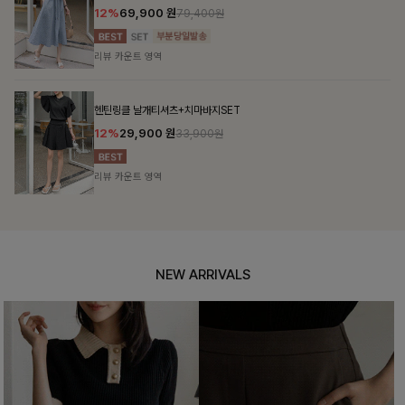
10%
34,900
원
38,700원
리뷰 카운트 영역
펜밋링클 배색블라우스
10%
36,000
원
39,900원
리뷰 카운트 영역
NEW ARRIVALS