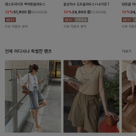
댕스트라이프 백버튼블라우스
율븐자수 도트블라우스+나시SET
덤링클 카
12%
51,900
원
10%
24,900
원
10%
34
58,900원
27,600원
리뷰 카운트 영역
리뷰 카운트 영역
리뷰 카운
언제 어디서나 특별한 팬츠
더보기