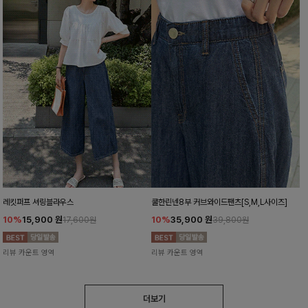
레킷퍼프 셔링블라우스
쿨한린넨8부 커브와이드팬츠[S,M,L사이즈]
10%
15,900
원
10%
35,900
원
17,600원
39,800원
리뷰 카운트 영역
리뷰 카운트 영역
더보기