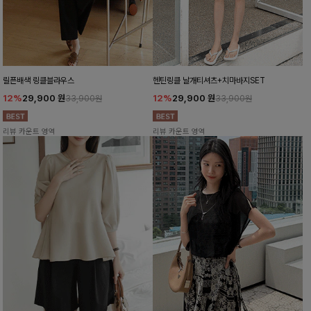
릴픈배색 링클블라우스
헨틴링클 날개티셔츠+치마바지SET
12%
29,900
원
12%
29,900
원
33,900원
33,900원
리뷰 카운트 영역
리뷰 카운트 영역