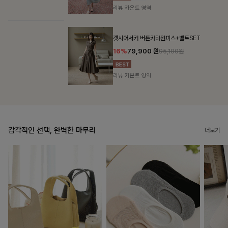
리뷰 카운트 영역
캣시어서커 버튼카라원피스+벨트SET
16%
79,900
원
95,100원
리뷰 카운트 영역
감각적인 선택, 완벽한 마무리
더보기