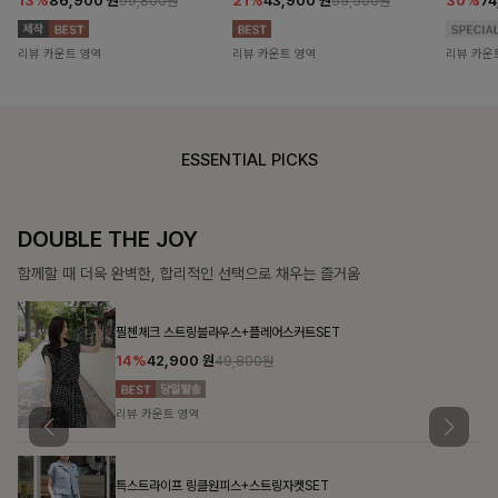
13%
86,900
원
21%
43,900
원
30%
7
99,800원
55,500원
리뷰 카운트 영역
리뷰 카운트 영역
리뷰 카운
ESSENTIAL PICKS
SOFT SILHOUETT
살랑이는 가벼움, 입는 순간 우아함이 피어나는 실루엣
첼스트링 7부블라우스
10%
26,100
원
28,900원
리뷰 카운트 영역
맨튼브이넥 스트링블라우스