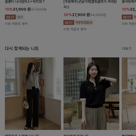
블룬티 나시원피스+셔츠SET
[주문폭주/군살삭제]젤링클프리 카라원
롬셔링배
피스
15%
31,900
원
15%
32
37,500원
18%
27,900
원
34,000원
리뷰 카운트 영역
리뷰 카운
리뷰 카운트 영역
다시 찾게되는 니트
더보기