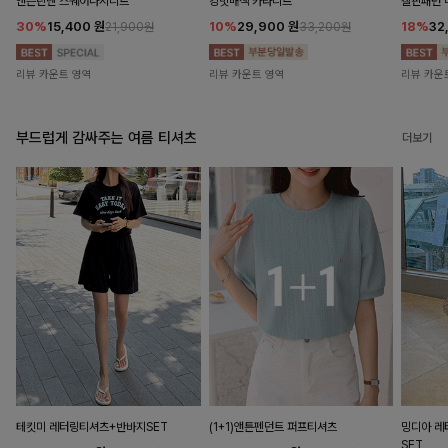
앤즌린넨 스퀘어나시니트
킹밋배색 카라니트
캘핀패턴 
30%
15,400
원
10%
29,900
원
18%
32
21,900원
33,200원
리뷰 카운트 영역
리뷰 카운트 영역
리뷰 카운
부드럽게 감싸주는 여름 티셔츠
더보기
테킷미 레터링티셔츠+반바지SET
(1+1)앤튼펜던트 퍼프티셔츠
밍디아 
SET