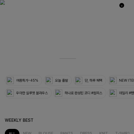
0
04
33
여름특가~45%
오늘 출발
단, 하루 혜택
NEW IT
우아한 실루엣 블라우스
하나로 완성된 코디 #원피스
데일리 #
WEEKLY BEST
NEW
BLOUSE
PANTS
DRESS
KNIT
T-SHIRT
ALL