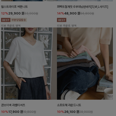
월스트라이프 버튼니트
퍼펙트절개핏 6부데님반바지[S,M,L사이즈]
12%
29,900
원
14%
48,900
원
33,900원
56,800원
리뷰 카운트 영역
리뷰 카운트 영역
콘브이넥 라벨티셔츠
소프트해 라운드니트
10%
17,900
원
10%
26,100
원
19,800원
28,900원