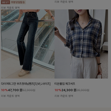
리뷰 카운트 영역
리뷰 카운트 영역
다이어트그만 부츠컷데님팬츠[S,M,L사이즈]
티븐롤업 체크셔츠
10%
47,700
원
10%
24,300
원
52,900원
26,900원
리뷰 카운트 영역
리뷰 카운트 영역