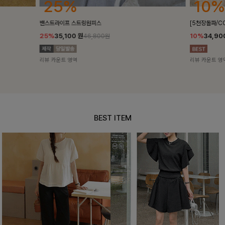
10%
18%
[5천장돌파/COOL]멜틴 퍼프블라우스
켄픈배색 스트
10%
34,900
원
18%
28,8
38,700원
리뷰 카운트 영역
리뷰 카운트 영
BEST ITEM