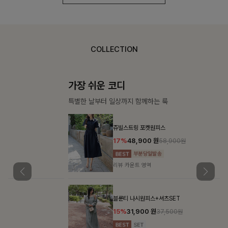
COLLECTION
가장 쉬운 코디
특별한 날부터 일상까지 함께하는 룩
쥬빌스트링 포켓원피스
17%
48,900
원
58,900원
리뷰 카운트 영역
블룬티 나시원피스+셔츠SET
15%
31,900
원
37,500원