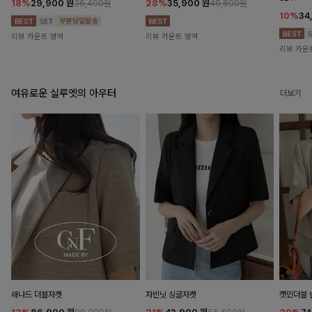
18%
29,900
원
28%
35,900
원
36,400원
49,800원
10%
34
리뷰 카운트 영역
리뷰 카운트 영역
리뷰 카운
여유로운 실루엣의 아우터
더보기
래나드 더블자켓
자빈닛 싱글자켓
캣민더블 