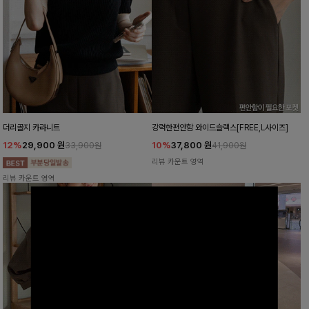
더리골지 카라니트
강력한편안함 와이드슬랙스[FREE,L사이즈]
12%
29,900
원
10%
37,800
원
33,900원
41,900원
리뷰 카운트 영역
리뷰 카운트 영역