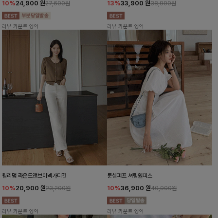
10%
24,900
원
13%
33,900
원
27,600원
38,900원
리뷰 카운트 영역
리뷰 카운트 영역
윌리덤 라운드앤브이넥가디건
룬셀퍼프 셔링원피스
10%
20,900
원
10%
36,900
원
23,200원
40,900원
리뷰 카운트 영역
리뷰 카운트 영역