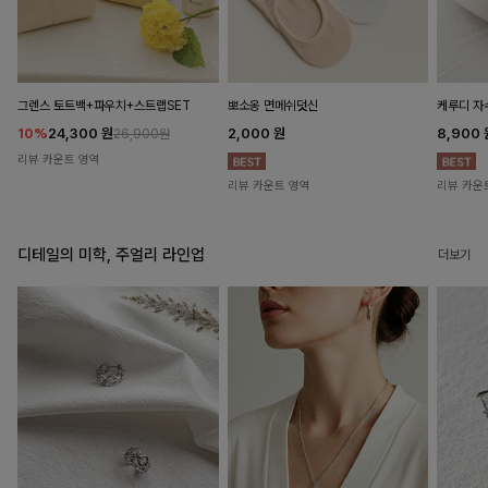
뽀소옹 면메쉬덧신
그렌스 토트백+파우치+스트랩SET
케루디 자
2,000
원
10%
24,300
원
8,900
26,900원
리뷰 카운트 영역
리뷰 카운트 영역
리뷰 카운
디테일의 미학, 주얼리 라인업
더보기