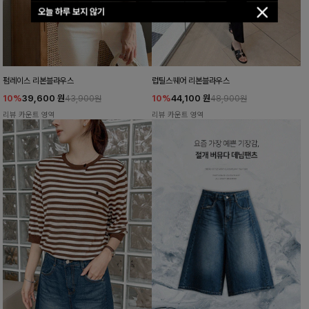
오늘 하루 보지 않기
펌레이스 리본블라우스
럽틸스퀘어 리본블라우스
10%
39,600
원
10%
44,100
원
43,900원
48,900원
리뷰 카운트 영역
리뷰 카운트 영역