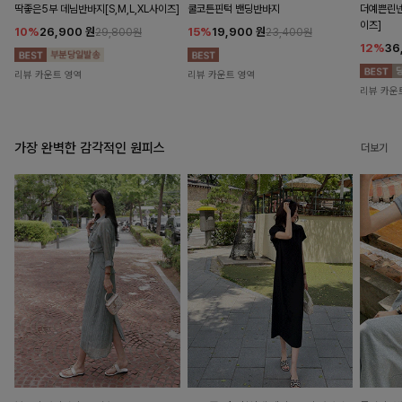
딱좋은5부 데님반바지[S,M,L,XL사이즈]
쿨코튼핀턱 밴딩반바지
더예쁜린넨
이즈]
10%
26,900
원
15%
19,900
원
29,800원
23,400원
12%
36
리뷰 카운트 영역
리뷰 카운트 영역
리뷰 카운
가장 완벽한 감각적인 원피스
더보기