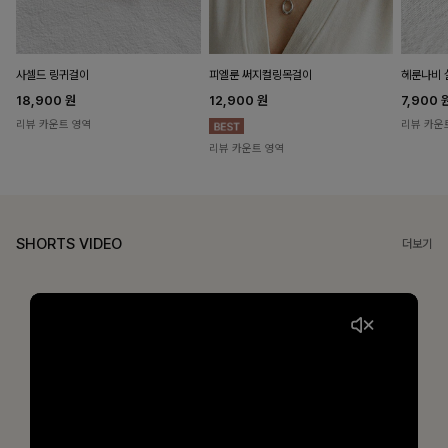
헤룬나비 
사셀드 링귀걸이
피엘룬 써지컬링목걸이
7,900
18,900
원
12,900
원
리뷰 카운
리뷰 카운트 영역
리뷰 카운트 영역
SHORTS VIDEO
더보기