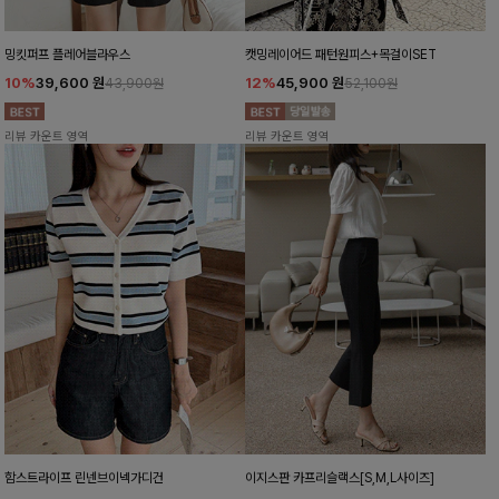
밍킷퍼프 플레어블라우스
캣밍레이어드 패턴원피스+목걸이SET
10%
39,600
원
12%
45,900
원
43,900원
52,100원
리뷰 카운트 영역
리뷰 카운트 영역
함스트라이프 린넨브이넥가디건
이지스판 카프리슬랙스[S,M,L사이즈]