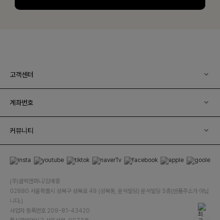
고객센터
계좌번호
커뮤니티
(주)클릭앤퍼니/김예중
02880 서울특별시 성북구 성북로 49 (성북동, 운석빌딩) 운석빌딩 5층(반품주소가 아닙
니다.)
사업자 등록번호 209-81-43420