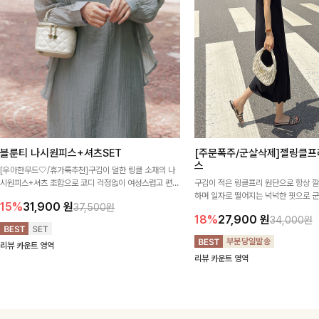
블룬티 나시원피스+셔츠SET
[주문폭주/군살삭제]젤링클프
스
[우아한무드🤍/휴가룩추천]구김이 덜한 링클 소재의 나
시원피스+셔츠 조합으로 코디 걱정없이 여성스럽고 편안
구김이 적은 링클프리 원단으로 항상 
하게 즐길 수 있는 아이템이에요:)
하며 일자로 떨어지는 넉넉한 핏으로 
15%
31,900
원
37,500원
해주는 원피스에요🖤
18%
27,900
원
34,000원
리뷰 카운트 영역
리뷰 카운트 영역