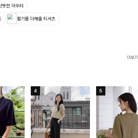
산뜻한 아우터
트
활기를 더해줄 티셔츠
더보기