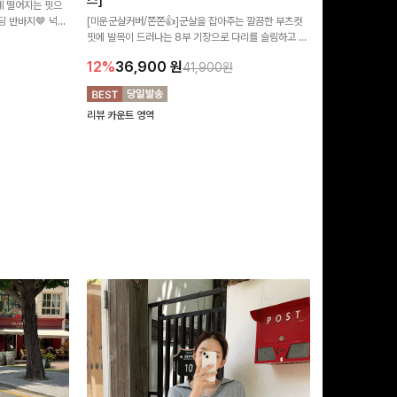
즈]
 떨어지는 핏으
[MADE/후기인
 반바지🤎 넉넉
[미운군살커버/쫀쫀👍]군살을 잡아주는 깔끔한 부츠컷
직하지만 부츠컷으
여행룩까지 활용도
핏에 발목이 드러나는 8부 기장으로 다리를 슬림하고 길
로 하루종일 편안
20%
29,9
어보이게 만들어주며 생지 소재로 멋을 더한 데님팬츠에
12%
36,900
원
41,900원
요~!
리뷰 카운트 영역
리뷰 카운트 영역