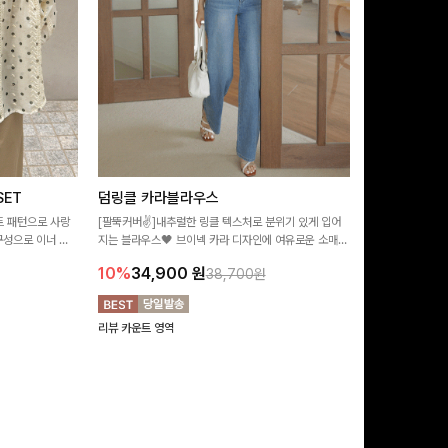
ET
덤링클 카라블라우스
비반드 링클
트 패턴으로 사랑
[팔뚝커버✌]내추럴한 링클 텍스처로 분위기 있게 입어
[구김걱정없는✨/
구성으로 이너 걱
지는 블라우스🖤 브이넥 카라 디자인에 여유로운 소매핏
처가 돋보이는 블
:)
더해져 여리하면서도 시원한 무드로 즐기기 좋아요-
소매 디테일이 
10%
34,900
원
17%
28,9
38,700원
연출해드려요!
리뷰 카운트 영역
리뷰 카운트 영역