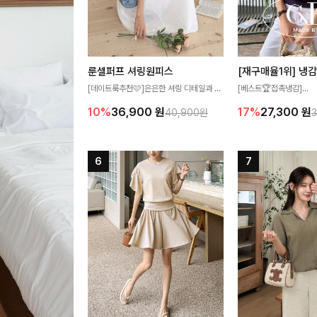
룬셀퍼프 셔링원피스
[데이트룩추천🩷]은은한 셔링 디테일과 퍼
[베스트🏆접촉냉감]
프 소매가 어우러져 사랑스러운 무드를 완
여름에도 무더위 걱정할 
10%
36,900
원
17%
27,300
원
40,900원
성해주는 원피스🤍 허리 스모크 밴딩이 슬
고 가벼운 소재감으로 
림한 실루엣을 연출해주며, 자연스럽게 퍼
즐기실 수 있는 니트랍니
지는 플레어 라인으로 여성스럽고 편안하게
즐기기 좋아요