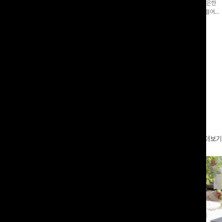
증👍]누구나 갖고 싶어할 슬랙스:)베이
[바스락소재💙/8부기장]사이드 버튼 디테일이 은은한
로 이쁜 핏 연출은 물론,쫀쫀한 스판끼
포인트가 되어주는 와이드 팬츠입니다. 여유롭게 떨어지
하게!
는 실루엣과 가볍게 바스락거리는 소재감으로 시원하고
00
원
14%
42,900
원
37,300원
49,800원
편안하게 즐기기 좋은 아이템-
리뷰 카운트 영역
더보기