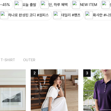
~45%
오늘 출발
단, 하루 혜택
NEW ITEM
하나로 완성된 코디 #원피스
데일리 #팬츠
화사한 #니
T-SHIRT
OUTER