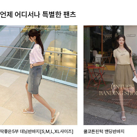
언제 어디서나 특별한 팬츠
딱좋은5부 데님반바지[S,M,L,XL사이즈]
쿨코튼핀턱 밴딩반바지