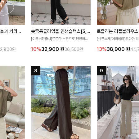
[재구매율1위] 냉감효과 카라니트
숏중롱골라입을 인생슬랙스[S,M,L,XL사이즈]
로즐리본 러플블라우스
[여름버전출시]쫀쫀한 스판으로 편안하게
[쉬폰소재/여리여리]우아한 리
필요가 없어요!얇
착용되어 누구나 입기 좋은 데일리 슬랙스!
연스럽게 흐르는 러플 디테일
10%
32,900
원
13%
38,900
원
32,800원
36,500원
44,
여름에도 시원하게
숏·기본·롱 기장과 와이드·부츠컷 핏까지 취
분위기를 더해주는 블라우스 
다
향에 맞게 선택할 수 있어 더욱 만족스러워
한 소재감과 여유롭게 떨어지
요
얼굴까지 화사해 보이며 세련
좋아요