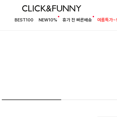
여름의 끝을 완성할
BEST100
NEW10%
휴가 전 빠른배송
여름특가~
감각적인 원피스
셀퍼프 셔링원피스