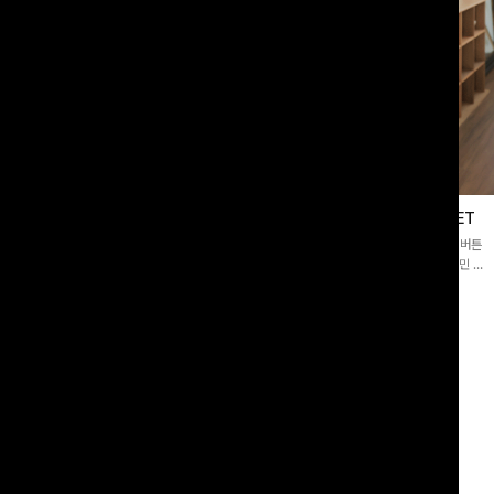
블라우스
제딧레이어드 블라우스+플레어팬츠SET
스퀘어넥]입체감 있는 링클 엠보 텍스
[완성도높은💗]레이어드한 듯 자연스러운 나시와 버튼
라우스- 여유로운 실루엣과 물결 짜임
원피스가 함께 구성된 세트 아이템입니다. 코디 고민 없
더해져 편안하면서도 여성스러운 무드를
이 한 벌만으로도 내추럴하면서 여성스러운 썸머룩 완성!
00
원
12%
43,900
원
34,800원
49,800원
리뷰 카운트 영역