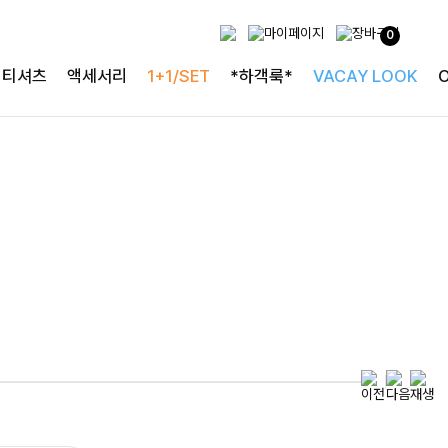
0
특별한 날을 빛내는
티셔츠
액세서리
1+1/SET
*하객룩*
VACAY LOOK
하객룩의 정석
로즐리본 러플블라우스