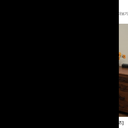
더보기
부츠컷슬랙스[S,M,L사이즈]
쿨링버튼 8부와이드팬츠[FREE,L사이즈]