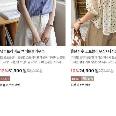
댕스트라이프 백버튼블라우스
율븐자수 도트블라우스+나시S
[활용도좋은✨]은은한 스트라이프 패턴이 더해져 심플한
[아방한핏🤍]은은한 레이스 자수와 도
코디에도 세련된 포인트를 더해드리며 깔끔한 스트라이
스러운 감성 가득 담았으며 나시 세트 
프 디테일로 유행 없이 오래 함께하기 좋은 블라우스예요
정없이 손쉽게 코디 가능한 블라우스에요
12%
51,900
원
10%
24,900
원
58,900원
27,600원
리뷰 카운트 영역
리뷰 카운트 영역