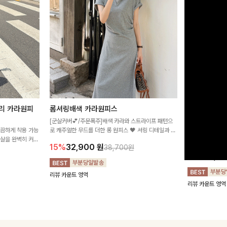
리 카라원피
롬셔링배색 카라원피스
[비율만점/
스
[군살커버💕/주문폭주]배색 카라와 스트라이프 패턴으
깔끔하게 착용 가능
로 캐주얼한 무드를 더한 롱 원피스 🖤 셔링 디테일과 쫀
고급스러운 플라
군살을 완벽히 커버
쫀한 스판 소재로 편안하면서도 여성스럽게 연출돼요
서 세련된 분위기
15%
32,900
원
38,700원
림하게 핏을 조절
12%
32,4
리뷰 카운트 영역
리뷰 카운트 영역