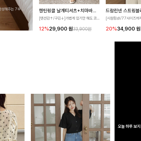
완성해주는 7부 블
헨틴링클 날개티셔츠+치마바지SET
드람린넨 스트링블
 스타일링을 연출하
[텐션감↑/구김↓]가볍게 입기만 해도 코
[시원함🧊/77사이즈까
디가 완성되는 세트 아이템으로, 자연스럽
한 텍스처가 돋보이는 블
12%
29,900
원
20%
34,900
원
33,900원
게 퍼지는 프릴 날개 소매가 우아한 포인트
없는 슬릿 카라 디자인이
를 더해드립니다💕 잔잔한 링클 텍스처 소
원하게 연출해드립니다 
재와 편안한 허리밴딩으로 하루 종일 산뜻
하고 쾌적하게 즐겨보세요!
오늘 하루 보지