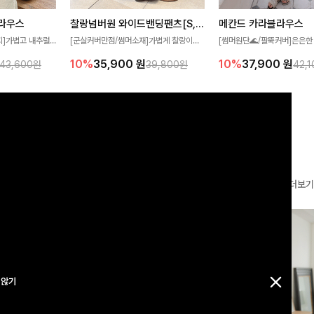
찰랑넘버원 와이드밴딩팬츠[S,M,L사이즈]
메칸드 카라블라우스
라우스
[군살커버만점/썸머소재]가볍게 찰랑이는
[썸머원단🌊/팔뚝커버]은은한
지]가볍고 내추럴
원단과 여유로운 와이드 핏으로 하루 종일
와 여유로운 실루엣이 만나 
라우스로, 답답함
10%
35,900
원
10%
37,900
원
39,800원
42,
43,600원
편안하게 착용하실 수 있는 팬츠입니다 🖤
세련된 무드를 연출해주는 블
 얼굴선을 더욱 시
✨ 허리 전체 밴딩과 스트링 디테일로 안정
리룩부터 출근룩까지 다양하게
🌿
감 있는 착용감을 더해드려요!
은 베이직한 디자인!
더보기
 않기