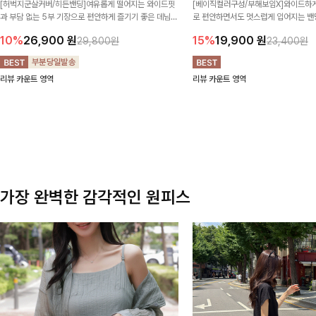
[허벅지군살커버/히든밴딩]여유롭게 떨어지는 와이드핏
[베이직컬러구성/부해보임X]와이드하게
과 부담 없는 5부 기장으로 편안하게 즐기기 좋은 데님
로 편안하면서도 멋스럽게 입어지는 밴딩
팬츠 ✨ 빈티지한 워싱감이 더해져 캐주얼하면서도 트렌
한 포켓 디테일 더해져 데일리룩부터 
10%
26,900
원
15%
19,900
원
29,800원
23,400원
디한 무드로 연출
높게 즐겨지는 아이템!
리뷰 카운트 영역
리뷰 카운트 영역
가장 완벽한 감각적인 원피스