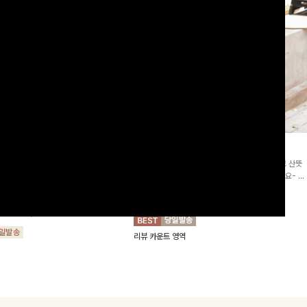
2차리오더]뮨스트링 플라워원피
딘젤퍼프 스트라이프원피스
[청순무드/체형커버]꾸안꾸 무드의 정석🤍 가볍고 산뜻
워 패턴과 랩 디자인으로 여성스러우면
한 착용감으로 여름 내내 손이 자주 가는 원피스예요- 은
를 더해주며 스트링이 내장되어있어 슬
은한 스트라이프 패턴과 여유로운 핏이 만나 편안함은 물
10%
64,900
원
72,100원
할 수 있어요🤍
론, 고급스러운 분위기까지 더해드립니다
00
원
36,800원
리뷰 카운트 영역