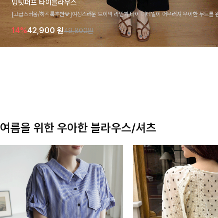
밍팃퍼프 타이블라우스
[고급스러움/하객룩추천💎]여성스러운 브이넥 라인과 타이 디테일이 어우러져 우아한 무드를 
라우스 🤍 여유로운 7부 소매로 편안하게 착용되며 데일리룩부터 출근룩, 하객룩까지 세련된
14%
42,900
원
49,800원
기 좋은 아이템이에요
여름을 위한 우아한 블라우스/셔츠