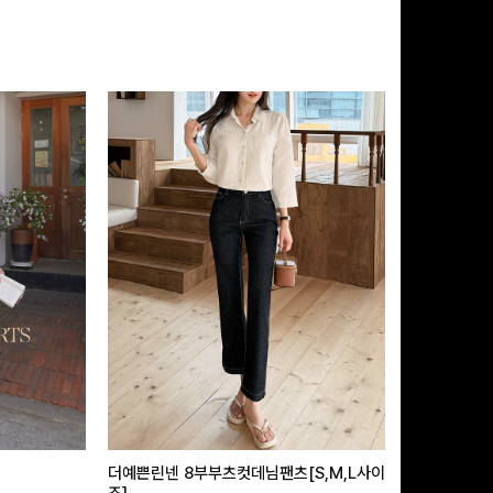
더예쁜린넨 8부부츠컷데님팬츠[S,M,L사이
급속쿨링효과 