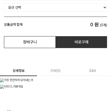
0
원
상품금액 합계
(
0
개)
장바구니
바로구매
상세정보
리뷰
(
0
)
Q&A