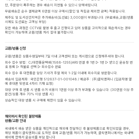
단, 주문량이 폭주하는 경우 배송이 지연될 수 있으니 양해바랍니다.
무료배송은 순수 결제금액 6만원 이상 구매시(할인 및 적립금 제외한 금액) 적용됩니다.
제주도 및 도서산간지역은 추가배송비(도선료) 3,000원이 부과됩니다. (무료배송,교환/반품
시에도 도선료는 고객님 부담)
모든 배송 과정은 CCTV로 촬영 후 출고 진행되고 있어 상품을 고의적으로 훼손하시는 경우
확인이 가능하며 교환/반품 처리 절대 불가합니다.
교환/반품 신청
교환/반품은 상품수령일부터 7일 이내 고객센터 또는 게시판으로 신청해주셔야 합니다.
회수 접수 방법 : CJ대한통운택배(1588-1255)ARS 연결 후 1번 ▷ 1번 ▷ 받으신 운송장 번
호 등록 ▷ 착불로 선택 ▷ 회수접수 완료
회수 접수 후 대한통운 담당 기사가 주말 제외 1-2일 이내에 회수지로 방문합니다.
배송비 입금계좌 : 국민은행 512637-01-001048 / 예금주 : (주)클릭앤퍼니 (입금자명 옆
에 휴대폰 뒷번호 4자리 기재 요청)
대량 구매 후 반품 시 반품 수거 비용이 1만원 이상 추가 부과될 수 있습니다. (30만원 이상 주
문건/상품 개수 70% 이상 반품 시)
상습적인 대량 반품 시 구매에 제한이 있을 수 있습니다.
해외에서 확인된 불량제품
반품/교환 안내
국내에서 배송 받은 상품을 개인적으로 해외에 전달하신 후 불량제품으로 확인되었을 경우,
해당 제품이 클릭앤퍼니로 도착된 후에 교환/반품 처리가 가능하며, 클릭앤퍼니에서는 국내택
배비에 한해서 운송비를 부담 합니다