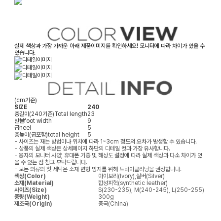
실제 색상과 가장 가까운 아래 제품이미지를 확인하세요! 모니터에 따라 차이가 있을 수
있습니다.
(cm기준)
SIZE
240
총길이(240기준)
Total length
23
발볼
foot width
9
굽
heel
5
총높이(굽포함)
total height
5
- 사이즈는 재는 방법이나 위치에 따라 1~3cm 정도의 오차가 발생할 수 있습니다.
- 상품의 실제 색상은 상세페이지 하단의 디테일 컷과 가장 유사합니다.
- 용자의 모니터 사양, 휴대폰 기종 및 해상도 설정에 따라 실제 색상과 다소 차이가 있
을 수 있는 점 참고 부탁드립니다.
- 모든 의류의 첫 세탁은 소재 변형 방지를 위해 드라이클리닝을 권장합니다.
색상(Color)
아이보리(Ivory),실버(Silver)
소재(Material)
합성피혁(synthetic leather)
사이즈(Size)
S(230-235), M(240-245), L(250-255)
중량(Weight)
300g
제조국(Origin)
중국(China)