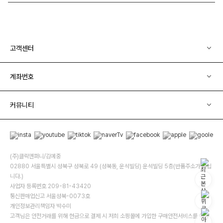
고객센터
계좌번호
커뮤니티
(주)클릭앤퍼니/김예중
02880 서울특별시 성북구 성북로 49 (성북동, 운석빌딩) 운석빌딩 5층(반품주소가 아닙
니다.)
사업자 등록번호 209-81-43420
통신판매업신고 서울성북-0073호
개인정보관리책임자 박수미
고객님은 안전거래를 위해 현금으로 결제 시 저희 소핑몰에 가입한 구매안전서비스를 이용