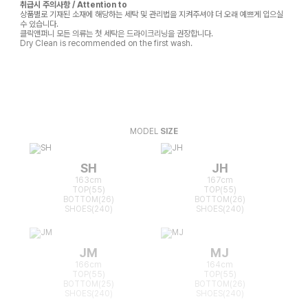
취급시 주의사항 / Attention to
상품별로 기재된 소재에 해당하는 세탁 및 관리법을 지켜주셔야 더 오래 예쁘게 입으실
수 있습니다.
클릭앤퍼니 모든 의류는 첫 세탁은 드라이크리닝을 권장합니다.
Dry Clean is recommended on the first wash.
MODEL
SIZE
SH
JH
163cm
167cm
TOP(55)
TOP(55)
BOTTOM(26)
BOTTOM(26)
SHOES(240)
SHOES(240)
JM
MJ
166cm
164cm
TOP(55)
TOP(55)
BOTTOM(25)
BOTTOM(26)
SHOES(240)
SHOES(240)