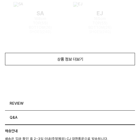
SA
EJ
168cm
165cm
TOP(55)
TOP(55)
BOTTOM(26)
BOTTOM(26)
SHOES(240)
SHOES(240)
상품 정보 더보기
REVIEW
Q&A
배송안내
배송은 입금 확인 후 2~3일 이내(주말제외) CJ 대한통운으로 발송됩니다.