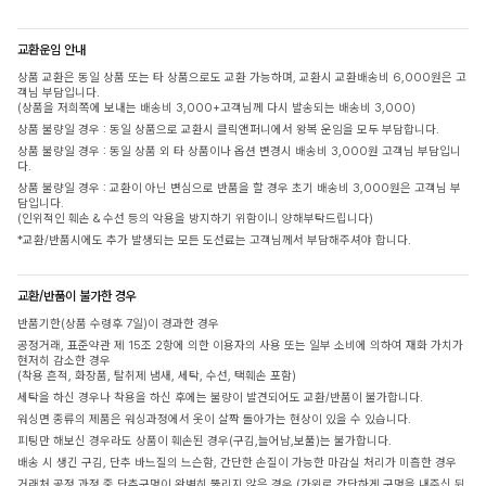
교환운임 안내
상품 교환은 동일 상품 또는 타 상품으로도 교환 가능하며, 교환시 교환배송비 6,000원은 고
객님 부담입니다.
(상품을 저희쪽에 보내는 배송비 3,000+고객님께 다시 발송되는 배송비 3,000)
상품 불량일 경우 : 동일 상품으로 교환시 클릭앤퍼니에서 왕복 운임을 모두 부담합니다.
상품 불량일 경우 : 동일 상품 외 타 상품이나 옵션 변경시 배송비 3,000원 고객님 부담입니
다.
상품 불량일 경우 : 교환이 아닌 변심으로 반품을 할 경우 초기 배송비 3,000원은 고객님 부
담입니다.
(인위적인 훼손 & 수선 등의 악용을 방지하기 위함이니 양해부탁드립니다)
*교환/반품시에도 추가 발생되는 모든 도선료는 고객님께서 부담해주셔야 합니다.
교환/반품이 불가한 경우
반품기한(상품 수령후 7일)이 경과한 경우
공정거래, 표준약관 제 15조 2항에 의한 이용자의 사용 또는 일부 소비에 의하여 재화 가치가
현저히 감소한 경우
(착용 흔적, 화장품, 탈취제 냄새, 세탁, 수선, 택훼손 포함)
세탁을 하신 경우나 착용을 하신 후에는 불량이 발견되어도 교환/반품이 불가합니다.
워싱면 종류의 제품은 워싱과정에서 옷이 살짝 돌아가는 현상이 있을 수 있습니다.
피팅만 해보신 경우라도 상품이 훼손된 경우(구김,늘어남,보풀)는 불가합니다.
배송 시 생긴 구김, 단추 바느질의 느슨함, 간단한 손질이 가능한 마감실 처리가 미흡한 경우
거래처 공정 과정 중 단추구멍이 완벽히 뚫리지 않은 경우 (가위로 간단하게 구멍을 내주신 뒤