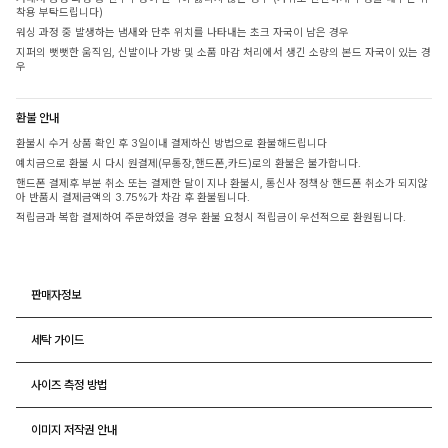
착용 부탁드립니다)
워싱 과정 중 발생하는 냄새와 단추 위치를 나타내는 초크 자국이 남은 경우
지퍼의 뻣뻣한 움직임, 신발이나 가방 및 소품 마감 처리에서 생긴 소량의 본드 자국이 있는 경
우
환불 안내
환불시 수거 상품 확인 후 3일이내 결제하신 방법으로 환불해드립니다
예치금으로 환불 시 다시 원결제(무통장,핸드폰,카드)로의 환불은 불가합니다.
핸드폰 결제후 부분 취소 또는 결제한 달이 지나 환불시, 통신사 정책상 핸드폰 취소가 되지않
아 반품시 결제금액의 3.75%가 차감 후 환불됩니다.
적립금과 복합 결제하여 주문하였을 경우 환불 요청시 적립금이 우선적으로 환원됩니다.
판매자정보
세탁 가이드
사이즈 측정 방법
이미지 저작권 안내