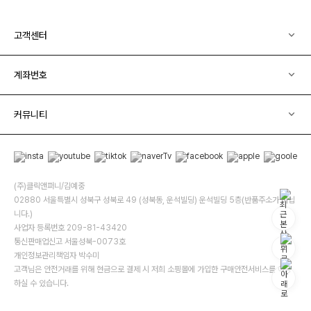
고객센터
계좌번호
커뮤니티
(주)클릭앤퍼니/김예중
02880 서울특별시 성북구 성북로 49 (성북동, 운석빌딩) 운석빌딩 5층(반품주소가 아닙
니다.)
사업자 등록번호 209-81-43420
통신판매업신고 서울성북-0073호
개인정보관리책임자 박수미
고객님은 안전거래를 위해 현금으로 결제 시 저희 소핑몰에 가입한 구매안전서비스를 이용
하실 수 있습니다.