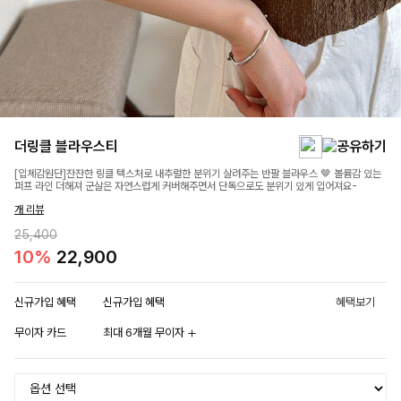
더링클 블라우스티
[입체감원단]잔잔한 링클 텍스처로 내추럴한 분위기 살려주는 반팔 블라우스 🤎 볼륨감 있는
퍼프 라인 더해져 군살은 자연스럽게 커버해주면서 단독으로도 분위기 있게 입어져요-
개 리뷰
25,400
10%
22,900
신규가입 혜택
신규가입 혜택
혜택보기
무이자 카드
최대 6개월 무이자