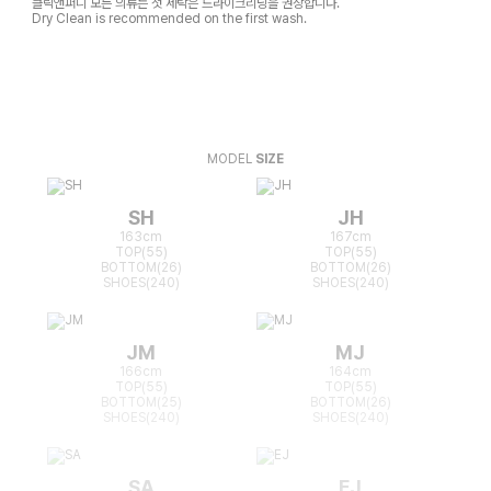
클릭앤퍼니 모든 의류는 첫 세탁은 드라이크리닝을 권장합니다.
Dry Clean is recommended on the first wash.
MODEL
SIZE
SH
JH
163cm
167cm
TOP(55)
TOP(55)
BOTTOM(26)
BOTTOM(26)
SHOES(240)
SHOES(240)
JM
MJ
166cm
164cm
TOP(55)
TOP(55)
BOTTOM(25)
BOTTOM(26)
SHOES(240)
SHOES(240)
SA
EJ