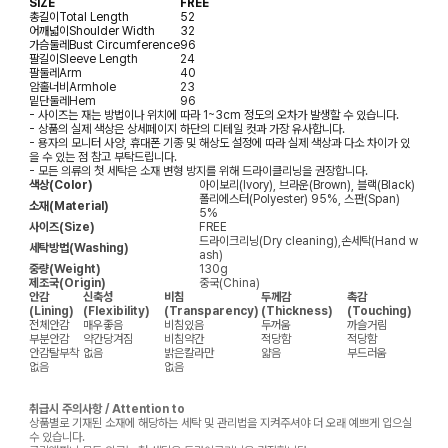
SIZE
FREE
총길이
Total Length
52
어깨넓이
Shoulder Width
32
가슴둘레
Bust Circumference
96
팔길이
Sleeve Length
24
팔둘레
Arm
40
암홀너비
Armhole
23
밑단둘레
Hem
96
- 사이즈는 재는 방법이나 위치에 따라 1~3cm 정도의 오차가 발생할 수 있습니다.
- 상품의 실제 색상은 상세페이지 하단의 디테일 컷과 가장 유사합니다.
- 용자의 모니터 사양, 휴대폰 기종 및 해상도 설정에 따라 실제 색상과 다소 차이가 있
을 수 있는 점 참고 부탁드립니다.
- 모든 의류의 첫 세탁은 소재 변형 방지를 위해 드라이클리닝을 권장합니다.
색상(Color)
아이보리(Ivory), 브라운(Brown), 블랙(Black)
폴리에스터(Polyester) 95%, 스판(Span)
소재(Material)
5%
사이즈(Size)
FREE
드라이크리닝(Dry cleaning),손세탁(Hand w
세탁방법(Washing)
ash)
중량(Weight)
130g
제조국(Origin)
중국(China)
안감
신축성
비침
두께감
촉감
(Lining)
(Flexibility)
(Transparency)
(Thickness)
(Touching)
전체안감
매우좋음
비침있음
두꺼움
까슬거림
부분안감
약간당겨짐
비침약간
적당함
적당함
안감탈부착
없음
밝은칼라만
얇음
부드러움
없음
없음
취급시 주의사항 / Attention to
상품별로 기재된 소재에 해당하는 세탁 및 관리법을 지켜주셔야 더 오래 예쁘게 입으실
수 있습니다.