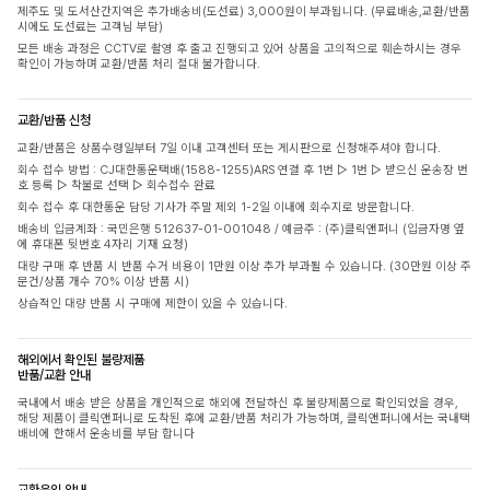
제주도 및 도서산간지역은 추가배송비(도선료) 3,000원이 부과됩니다. (무료배송,교환/반품
시에도 도선료는 고객님 부담)
모든 배송 과정은 CCTV로 촬영 후 출고 진행되고 있어 상품을 고의적으로 훼손하시는 경우
확인이 가능하며 교환/반품 처리 절대 불가합니다.
교환/반품 신청
교환/반품은 상품수령일부터 7일 이내 고객센터 또는 게시판으로 신청해주셔야 합니다.
회수 접수 방법 : CJ대한통운택배(1588-1255)ARS 연결 후 1번 ▷ 1번 ▷ 받으신 운송장 번
호 등록 ▷ 착불로 선택 ▷ 회수접수 완료
회수 접수 후 대한통운 담당 기사가 주말 제외 1-2일 이내에 회수지로 방문합니다.
배송비 입금계좌 : 국민은행 512637-01-001048 / 예금주 : (주)클릭앤퍼니 (입금자명 옆
에 휴대폰 뒷번호 4자리 기재 요청)
대량 구매 후 반품 시 반품 수거 비용이 1만원 이상 추가 부과될 수 있습니다. (30만원 이상 주
문건/상품 개수 70% 이상 반품 시)
상습적인 대량 반품 시 구매에 제한이 있을 수 있습니다.
해외에서 확인된 불량제품
반품/교환 안내
국내에서 배송 받은 상품을 개인적으로 해외에 전달하신 후 불량제품으로 확인되었을 경우,
해당 제품이 클릭앤퍼니로 도착된 후에 교환/반품 처리가 가능하며, 클릭앤퍼니에서는 국내택
배비에 한해서 운송비를 부담 합니다
교환운임 안내