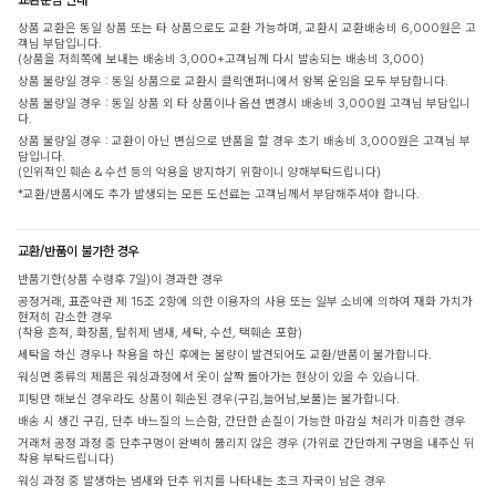
상품 교환은 동일 상품 또는 타 상품으로도 교환 가능하며, 교환시 교환배송비 6,000원은 고
객님 부담입니다.
(상품을 저희쪽에 보내는 배송비 3,000+고객님께 다시 발송되는 배송비 3,000)
상품 불량일 경우 : 동일 상품으로 교환시 클릭앤퍼니에서 왕복 운임을 모두 부담합니다.
상품 불량일 경우 : 동일 상품 외 타 상품이나 옵션 변경시 배송비 3,000원 고객님 부담입니
다.
상품 불량일 경우 : 교환이 아닌 변심으로 반품을 할 경우 초기 배송비 3,000원은 고객님 부
담입니다.
(인위적인 훼손 & 수선 등의 악용을 방지하기 위함이니 양해부탁드립니다)
*교환/반품시에도 추가 발생되는 모든 도선료는 고객님께서 부담해주셔야 합니다.
교환/반품이 불가한 경우
반품기한(상품 수령후 7일)이 경과한 경우
공정거래, 표준약관 제 15조 2항에 의한 이용자의 사용 또는 일부 소비에 의하여 재화 가치가
현저히 감소한 경우
(착용 흔적, 화장품, 탈취제 냄새, 세탁, 수선, 택훼손 포함)
세탁을 하신 경우나 착용을 하신 후에는 불량이 발견되어도 교환/반품이 불가합니다.
워싱면 종류의 제품은 워싱과정에서 옷이 살짝 돌아가는 현상이 있을 수 있습니다.
피팅만 해보신 경우라도 상품이 훼손된 경우(구김,늘어남,보풀)는 불가합니다.
배송 시 생긴 구김, 단추 바느질의 느슨함, 간단한 손질이 가능한 마감실 처리가 미흡한 경우
거래처 공정 과정 중 단추구멍이 완벽히 뚫리지 않은 경우 (가위로 간단하게 구멍을 내주신 뒤
착용 부탁드립니다)
워싱 과정 중 발생하는 냄새와 단추 위치를 나타내는 초크 자국이 남은 경우