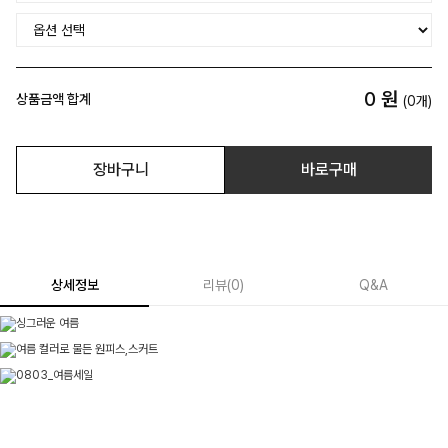
0
원
상품금액 합계
(
0
개)
장바구니
바로구매
상세정보
리뷰
(
0
)
Q&A