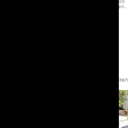
증👍]누구나 갖고 싶어할 슬랙스:)베이
[바스락소재💙/8부기장]사이드 버튼 디테일이 은은한
로 이쁜 핏 연출은 물론,쫀쫀한 스판끼
포인트가 되어주는 와이드 팬츠입니다. 여유롭게 떨어지
하게!
는 실루엣과 가볍게 바스락거리는 소재감으로 시원하고
00
원
14%
42,900
원
37,300원
49,800원
편안하게 즐기기 좋은 아이템-
리뷰 카운트 영역
더보기