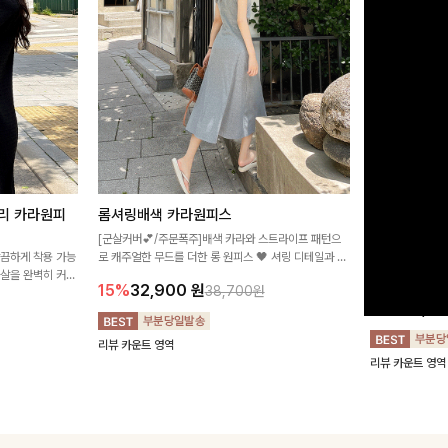
리 카라원피
롬셔링배색 카라원피스
[비율만점/
스
[군살커버💕/주문폭주]배색 카라와 스트라이프 패턴으
깔끔하게 착용 가능
로 캐주얼한 무드를 더한 롱 원피스 🖤 셔링 디테일과 쫀
고급스러운 플라
군살을 완벽히 커버
쫀한 스판 소재로 편안하면서도 여성스럽게 연출돼요
서 세련된 분위기
15%
32,900
원
38,700원
림하게 핏을 조절
12%
32,4
리뷰 카운트 영역
리뷰 카운트 영역