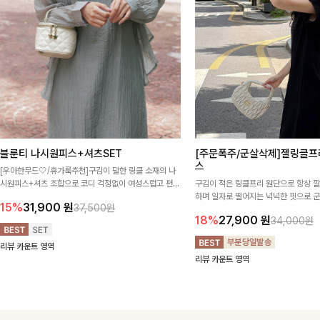
블룬티 나시원피스+셔츠SET
[주문폭주/군살삭제]젤링클프
스
[우아한무드🤍/휴가룩추천]구김이 덜한 링클 소재의 나
시원피스+셔츠 조합으로 코디 걱정없이 여성스럽고 편안
구김이 적은 링클프리 원단으로 항상 
하게 즐길 수 있는 아이템이에요:)
하며 일자로 떨어지는 넉넉한 핏으로 
15%
31,900
원
37,500원
해주는 원피스에요🖤
18%
27,900
원
34,000원
리뷰 카운트 영역
리뷰 카운트 영역