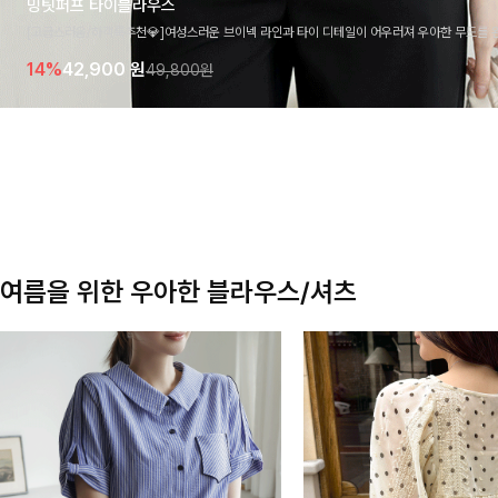
밍팃퍼프 타이블라우스
[고급스러움/하객룩추천💎]여성스러운 브이넥 라인과 타이 디테일이 어우러져 우아한 무드를 
라우스 🤍 여유로운 7부 소매로 편안하게 착용되며 데일리룩부터 출근룩, 하객룩까지 세련된
14%
42,900
원
49,800원
기 좋은 아이템이에요
여름을 위한 우아한 블라우스/셔츠