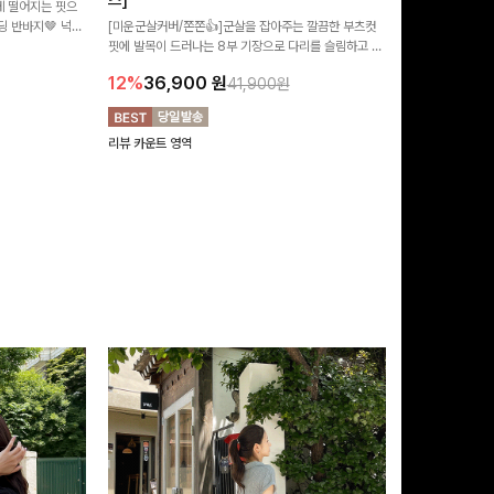
즈]
 떨어지는 핏으
[MADE/후기인
 반바지🤎 넉넉
[미운군살커버/쫀쫀👍]군살을 잡아주는 깔끔한 부츠컷
직하지만 부츠컷으
여행룩까지 활용도
핏에 발목이 드러나는 8부 기장으로 다리를 슬림하고 길
로 하루종일 편안
20%
29,9
어보이게 만들어주며 생지 소재로 멋을 더한 데님팬츠에
12%
36,900
원
41,900원
요~!
리뷰 카운트 영역
리뷰 카운트 영역