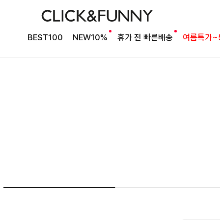
여름의 끝을 완성할
BEST100
NEW10%
휴가 전 빠른배송
여름특가~
감각적인 원피스
셀퍼프 셔링원피스