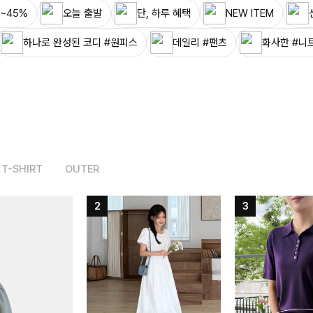
~45%
오늘 출발
단, 하루 혜택
NEW ITEM
하나로 완성된 코디 #원피스
데일리 #팬츠
화사한 #니
T-SHIRT
OUTER