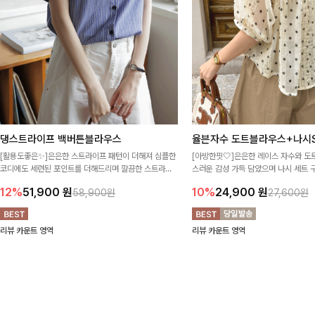
댕스트라이프 백버튼블라우스
율븐자수 도트블라우스+나시S
[활용도좋은✨]은은한 스트라이프 패턴이 더해져 심플한
[아방한핏🤍]은은한 레이스 자수와 도
코디에도 세련된 포인트를 더해드리며 깔끔한 스트라이
스러운 감성 가득 담았으며 나시 세트 
프 디테일로 유행 없이 오래 함께하기 좋은 블라우스예요
정없이 손쉽게 코디 가능한 블라우스에요
12%
51,900
원
10%
24,900
원
58,900원
27,600원
리뷰 카운트 영역
리뷰 카운트 영역