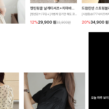
완성해주는 7부 블
헨틴링클 날개티셔츠+치마바지SET
드람린넨 스트링블
 스타일링을 연출하
[텐션감↑/구김↓]가볍게 입기만 해도 코
[시원함🧊/77사이즈까
디가 완성되는 세트 아이템으로, 자연스럽
한 텍스처가 돋보이는 블
12%
29,900
원
20%
34,900
원
33,900원
게 퍼지는 프릴 날개 소매가 우아한 포인트
없는 슬릿 카라 디자인이
를 더해드립니다💕 잔잔한 링클 텍스처 소
원하게 연출해드립니다 
재와 편안한 허리밴딩으로 하루 종일 산뜻
하고 쾌적하게 즐겨보세요!
오늘 하루 보지