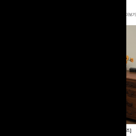
더보기
부츠컷슬랙스[S,M,L사이즈]
쿨링버튼 8부와이드팬츠[FREE,L사이즈]