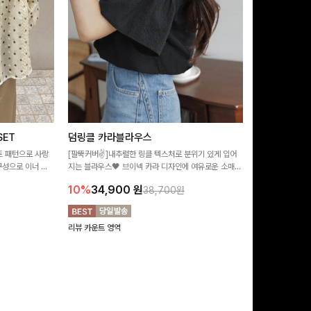
ET
덤링클 카라블라우스
비반드 링클
트 패턴으로 사랑
[팔뚝커버✌]내추럴한 링클 텍스처로 분위기 있게 입어
[구김걱정없는✨/
구성으로 이너 걱
지는 블라우스🖤 브이넥 카라 디자인에 여유로운 소매핏
처가 돋보이는 블
:)
더해져 여리하면서도 시원한 무드로 즐기기 좋아요-
소매 디테일이 
10%
34,900
원
17%
28,9
38,700원
연출해드려요!
리뷰 카운트 영역
리뷰 카운트 영역