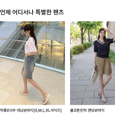
언제 어디서나 특별한 팬츠
딱좋은5부 데님반바지[S,M,L,XL사이즈]
쿨코튼핀턱 밴딩반바지