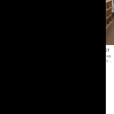
블라우스
제딧레이어드 블라우스+플레어팬츠SET
스퀘어넥]입체감 있는 링클 엠보 텍스
[완성도높은💗]레이어드한 듯 자연스러운 나시와 버튼
라우스- 여유로운 실루엣과 물결 짜임
원피스가 함께 구성된 세트 아이템입니다. 코디 고민 없
더해져 편안하면서도 여성스러운 무드를
이 한 벌만으로도 내추럴하면서 여성스러운 썸머룩 완성!
00
원
12%
43,900
원
34,800원
49,800원
리뷰 카운트 영역