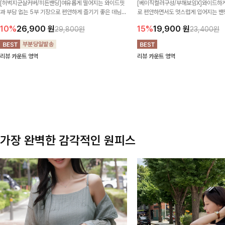
[허벅지군살커버/히든밴딩]여유롭게 떨어지는 와이드핏
[베이직컬러구성/부해보임X]와이드하게
과 부담 없는 5부 기장으로 편안하게 즐기기 좋은 데님
로 편안하면서도 멋스럽게 입어지는 밴딩
팬츠 ✨ 빈티지한 워싱감이 더해져 캐주얼하면서도 트렌
한 포켓 디테일 더해져 데일리룩부터 
10%
26,900
원
15%
19,900
원
29,800원
23,400원
디한 무드로 연출
높게 즐겨지는 아이템!
리뷰 카운트 영역
리뷰 카운트 영역
가장 완벽한 감각적인 원피스