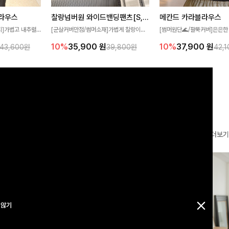
찰랑넘버원 와이드밴딩팬츠[S,M,L사이즈]
메칸드 카라블라우스
라우스
[군살커버만점/썸머소재]가볍게 찰랑이는
[썸머원단🌊/팔뚝커버]은은한
지]가볍고 내추럴
원단과 여유로운 와이드 핏으로 하루 종일
와 여유로운 실루엣이 만나 
라우스로, 답답함
10%
35,900
원
10%
37,900
원
39,800원
42,
43,600원
편안하게 착용하실 수 있는 팬츠입니다 🖤
세련된 무드를 연출해주는 블
 얼굴선을 더욱 시
✨ 허리 전체 밴딩과 스트링 디테일로 안정
리룩부터 출근룩까지 다양하게
🌿
감 있는 착용감을 더해드려요!
은 베이직한 디자인!
더보기
 않기