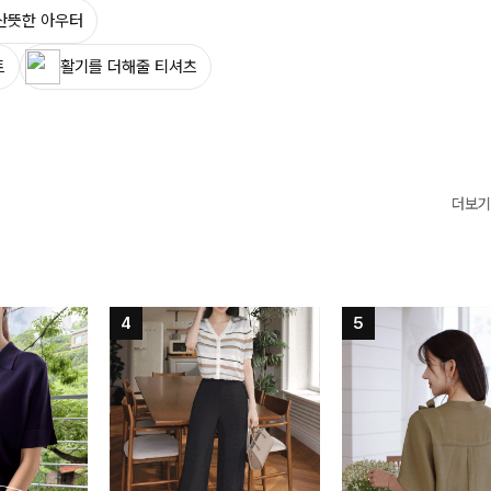
산뜻한 아우터
트
활기를 더해줄 티셔츠
더보기