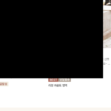
2차리오더]뮨스트링 플라워원피
딘젤퍼프 스트라이프원피스
[청순무드/체형커버]꾸안꾸 무드의 정석🤍 가볍고 산뜻
워 패턴과 랩 디자인으로 여성스러우면
한 착용감으로 여름 내내 손이 자주 가는 원피스예요- 은
를 더해주며 스트링이 내장되어있어 슬
은한 스트라이프 패턴과 여유로운 핏이 만나 편안함은 물
10%
64,900
원
72,100원
할 수 있어요🤍
론, 고급스러운 분위기까지 더해드립니다
00
원
36,800원
리뷰 카운트 영역