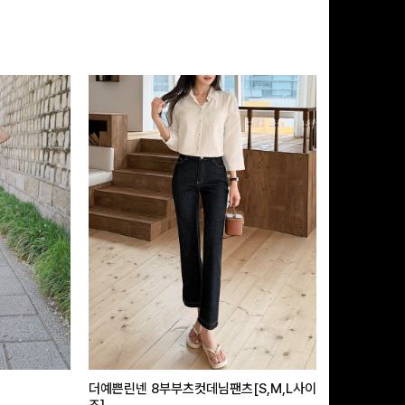
더예쁜린넨 8부부츠컷데님팬츠[S,M,L사이
급속쿨링효과 