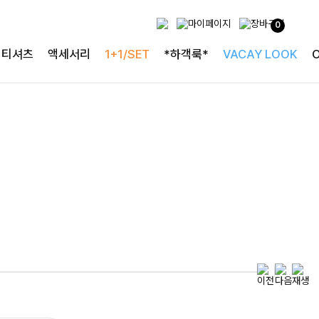
0
특별한 날을 빛내는
티셔츠
액세서리
1+1/SET
*하객룩*
VACAY LOOK
하객룩의 정석
로즐리본 러플블라우스