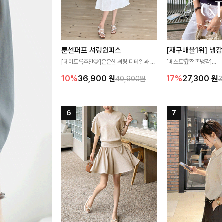
룬셀퍼프 셔링원피스
[데이트룩추천🩷]은은한 셔링 디테일과 퍼
[베스트🏆접촉냉감]
프 소매가 어우러져 사랑스러운 무드를 완
여름에도 무더위 걱정할 
10%
36,900
원
17%
27,300
원
40,900원
성해주는 원피스🤍 허리 스모크 밴딩이 슬
고 가벼운 소재감으로 
림한 실루엣을 연출해주며, 자연스럽게 퍼
즐기실 수 있는 니트랍니
지는 플레어 라인으로 여성스럽고 편안하게
즐기기 좋아요