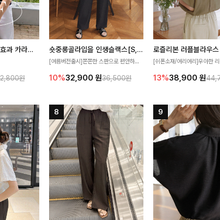
[재구매율1위] 냉감효과 카라니트
숏중롱골라입을 인생슬랙스[S,M,L,XL사이즈]
로즐리본 러플블라우스
[여름버전출시]쫀쫀한 스판으로 편안하게
[쉬폰소재/여리여리]우아한 리
필요가 없어요!얇
착용되어 누구나 입기 좋은 데일리 슬랙스!
연스럽게 흐르는 러플 디테일
10%
32,900
원
13%
38,900
원
32,800원
36,500원
44,
여름에도 시원하게
숏·기본·롱 기장과 와이드·부츠컷 핏까지 취
분위기를 더해주는 블라우스 
다
향에 맞게 선택할 수 있어 더욱 만족스러워
한 소재감과 여유롭게 떨어지
요
얼굴까지 화사해 보이며 세련
좋아요