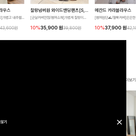
찰랑넘버원 와이드밴딩팬츠[S,M,L사이즈]
메칸드 카라블라우스
라우스
[군살커버만점/썸머소재]가볍게 찰랑이는
[썸머원단🌊/팔뚝커버]은은한
지]가볍고 내추럴
원단과 여유로운 와이드 핏으로 하루 종일
와 여유로운 실루엣이 만나 
라우스로, 답답함
10%
35,900
원
10%
37,900
원
39,800원
42,
43,600원
편안하게 착용하실 수 있는 팬츠입니다 🖤
세련된 무드를 연출해주는 블
 얼굴선을 더욱 시
✨ 허리 전체 밴딩과 스트링 디테일로 안정
리룩부터 출근룩까지 다양하게
🌿
감 있는 착용감을 더해드려요!
은 베이직한 디자인!
더보기
 않기