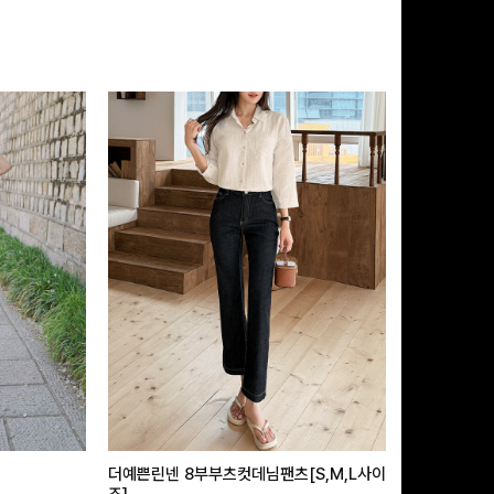
더예쁜린넨 8부부츠컷데님팬츠[S,M,L사이
급속쿨링효과 