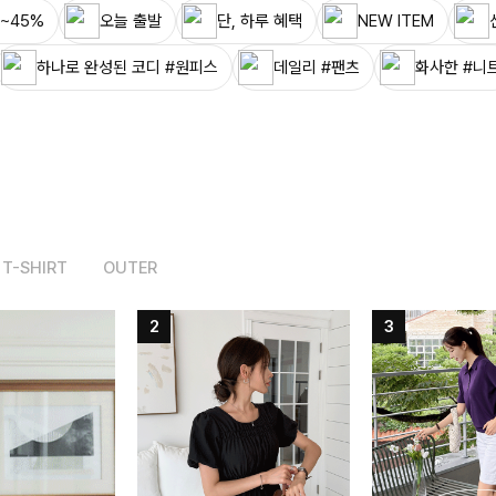
~45%
오늘 출발
단, 하루 혜택
NEW ITEM
하나로 완성된 코디 #원피스
데일리 #팬츠
화사한 #니
T-SHIRT
OUTER