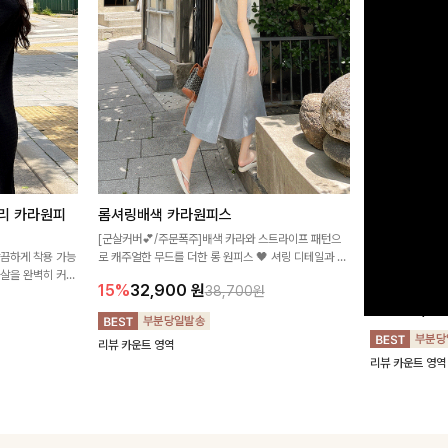
리 카라원피
롬셔링배색 카라원피스
[비율만점/
스
[군살커버💕/주문폭주]배색 카라와 스트라이프 패턴으
깔끔하게 착용 가능
로 캐주얼한 무드를 더한 롱 원피스 🖤 셔링 디테일과 쫀
고급스러운 플라
군살을 완벽히 커버
쫀한 스판 소재로 편안하면서도 여성스럽게 연출돼요
서 세련된 분위기
15%
32,900
원
38,700원
림하게 핏을 조절
12%
32,4
리뷰 카운트 영역
리뷰 카운트 영역