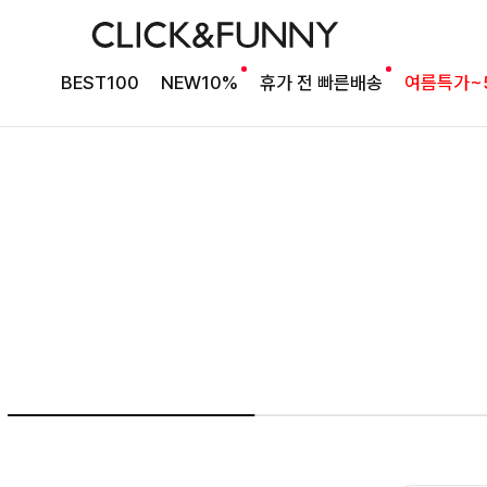
여름의 끝을 완성할
BEST100
NEW10%
휴가 전 빠른배송
여름특가~
감각적인 원피스
셀퍼프 셔링원피스