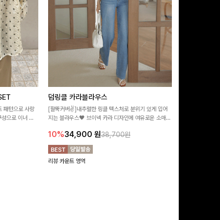
ET
덤링클 카라블라우스
비반드 링클
트 패턴으로 사랑
[팔뚝커버✌]내추럴한 링클 텍스처로 분위기 있게 입어
[구김걱정없는✨/
구성으로 이너 걱
지는 블라우스🖤 브이넥 카라 디자인에 여유로운 소매핏
처가 돋보이는 블
:)
더해져 여리하면서도 시원한 무드로 즐기기 좋아요-
소매 디테일이 
10%
34,900
원
17%
28,9
38,700원
연출해드려요!
리뷰 카운트 영역
리뷰 카운트 영역