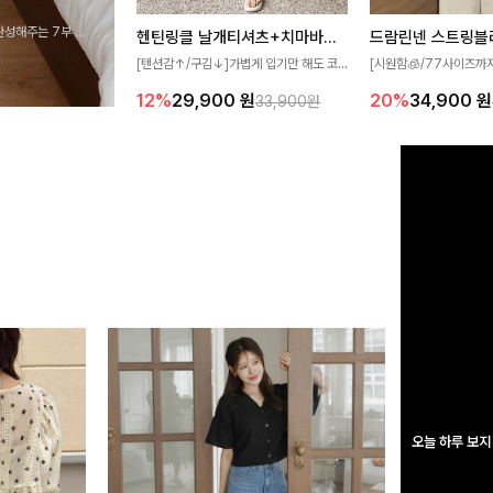
완성해주는 7부 블
헨틴링클 날개티셔츠+치마바지SET
드람린넨 스트링블
 스타일링을 연출하
[텐션감↑/구김↓]가볍게 입기만 해도 코
[시원함🧊/77사이즈까
디가 완성되는 세트 아이템으로, 자연스럽
한 텍스처가 돋보이는 블
12%
29,900
원
20%
34,900
원
33,900원
게 퍼지는 프릴 날개 소매가 우아한 포인트
없는 슬릿 카라 디자인이
를 더해드립니다💕 잔잔한 링클 텍스처 소
원하게 연출해드립니다 
재와 편안한 허리밴딩으로 하루 종일 산뜻
하고 쾌적하게 즐겨보세요!
오늘 하루 보지