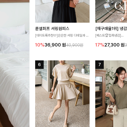
룬셀퍼프 셔링원피스
[데이트룩추천🩷]은은한 셔링 디테일과 퍼
[베스트🏆접촉냉감]
프 소매가 어우러져 사랑스러운 무드를 완
여름에도 무더위 걱정할 
10%
36,900
원
17%
27,300
원
40,900원
성해주는 원피스🤍 허리 스모크 밴딩이 슬
고 가벼운 소재감으로 
림한 실루엣을 연출해주며, 자연스럽게 퍼
즐기실 수 있는 니트랍니
지는 플레어 라인으로 여성스럽고 편안하게
즐기기 좋아요