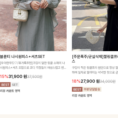
블룬티 나시원피스+셔츠SET
[주문폭주/군살삭제]젤링클프
스
[우아한무드🤍/휴가룩추천]구김이 덜한 링클 소재의 나
시원피스+셔츠 조합으로 코디 걱정없이 여성스럽고 편안
구김이 적은 링클프리 원단으로 항상 
하게 즐길 수 있는 아이템이에요:)
하며 일자로 떨어지는 넉넉한 핏으로 
15%
31,900
원
37,500원
해주는 원피스에요🖤
18%
27,900
원
34,000원
리뷰 카운트 영역
리뷰 카운트 영역