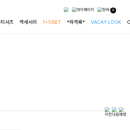
0
특별한 날을 빛내는
티셔츠
액세서리
1+1/SET
*하객룩*
VACAY LOOK
하객룩의 정석
로즐리본 러플블라우스