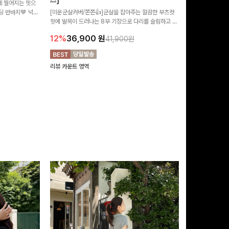
즈]
 떨어지는 핏으
[MADE/후기인
 반바지🤎 넉넉
[미운군살커버/쫀쫀👍]군살을 잡아주는 깔끔한 부츠컷
직하지만 부츠컷으
여행룩까지 활용도
핏에 발목이 드러나는 8부 기장으로 다리를 슬림하고 길
로 하루종일 편안
20%
29,9
어보이게 만들어주며 생지 소재로 멋을 더한 데님팬츠에
12%
36,900
원
41,900원
요~!
리뷰 카운트 영역
리뷰 카운트 영역