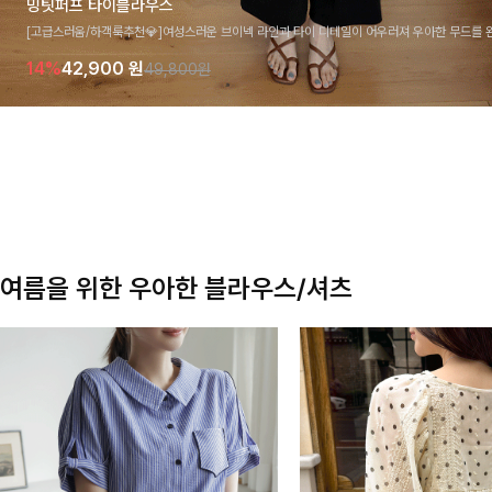
밍팃퍼프 타이블라우스
[고급스러움/하객룩추천💎]여성스러운 브이넥 라인과 타이 디테일이 어우러져 우아한 무드를 
라우스 🤍 여유로운 7부 소매로 편안하게 착용되며 데일리룩부터 출근룩, 하객룩까지 세련된
14%
42,900
원
49,800원
기 좋은 아이템이에요
여름을 위한 우아한 블라우스/셔츠