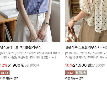
댕스트라이프 백버튼블라우스
율븐자수 도트블라우스+나시S
[활용도좋은✨]은은한 스트라이프 패턴이 더해져 심플한
[아방한핏🤍]은은한 레이스 자수와 도
코디에도 세련된 포인트를 더해드리며 깔끔한 스트라이
스러운 감성 가득 담았으며 나시 세트 
프 디테일로 유행 없이 오래 함께하기 좋은 블라우스예요
정없이 손쉽게 코디 가능한 블라우스에요
12%
51,900
원
10%
24,900
원
58,900원
27,600원
리뷰 카운트 영역
리뷰 카운트 영역