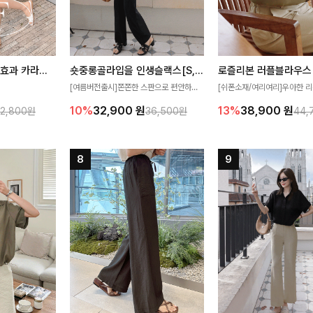
[재구매율1위] 냉감효과 카라니트
숏중롱골라입을 인생슬랙스[S,M,L,XL사이즈]
로즐리본 러플블라우스
[여름버전출시]쫀쫀한 스판으로 편안하게
[쉬폰소재/여리여리]우아한 리
필요가 없어요!얇
착용되어 누구나 입기 좋은 데일리 슬랙스!
연스럽게 흐르는 러플 디테일
10%
32,900
원
13%
38,900
원
32,800원
36,500원
44,
여름에도 시원하게
숏·기본·롱 기장과 와이드·부츠컷 핏까지 취
분위기를 더해주는 블라우스 
다
향에 맞게 선택할 수 있어 더욱 만족스러워
한 소재감과 여유롭게 떨어지
요
얼굴까지 화사해 보이며 세련
좋아요