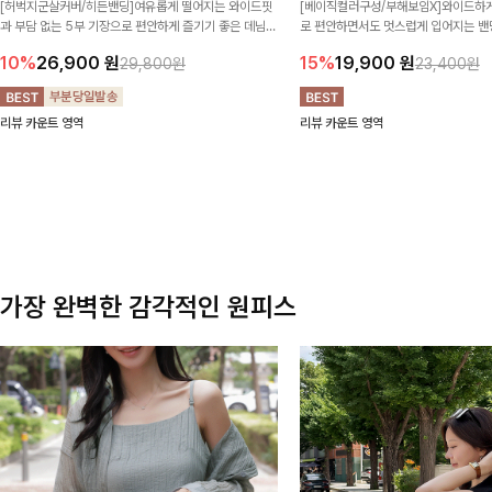
[허벅지군살커버/히든밴딩]여유롭게 떨어지는 와이드핏
[베이직컬러구성/부해보임X]와이드하게
과 부담 없는 5부 기장으로 편안하게 즐기기 좋은 데님
로 편안하면서도 멋스럽게 입어지는 밴딩
팬츠 ✨ 빈티지한 워싱감이 더해져 캐주얼하면서도 트렌
한 포켓 디테일 더해져 데일리룩부터 
10%
26,900
원
15%
19,900
원
29,800원
23,400원
디한 무드로 연출
높게 즐겨지는 아이템!
리뷰 카운트 영역
리뷰 카운트 영역
가장 완벽한 감각적인 원피스