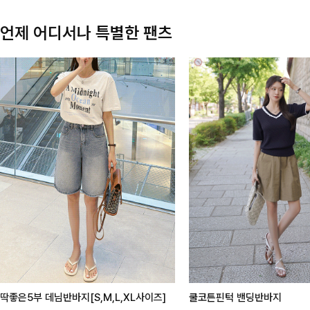
언제 어디서나 특별한 팬츠
딱좋은5부 데님반바지[S,M,L,XL사이즈]
쿨코튼핀턱 밴딩반바지