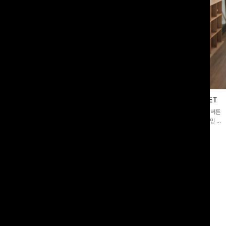
블라우스
제딧레이어드 블라우스+플레어팬츠SET
스퀘어넥]입체감 있는 링클 엠보 텍스
[완성도높은💗]레이어드한 듯 자연스러운 나시와 버튼
라우스- 여유로운 실루엣과 물결 짜임
원피스가 함께 구성된 세트 아이템입니다. 코디 고민 없
더해져 편안하면서도 여성스러운 무드를
이 한 벌만으로도 내추럴하면서 여성스러운 썸머룩 완성!
00
원
12%
43,900
원
34,800원
49,800원
리뷰 카운트 영역