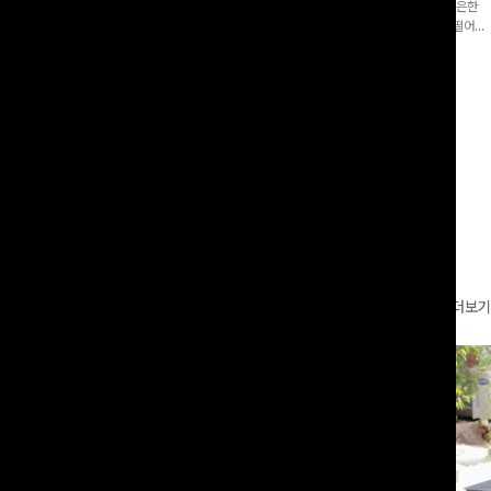
증👍]누구나 갖고 싶어할 슬랙스:)베이
[바스락소재💙/8부기장]사이드 버튼 디테일이 은은한
로 이쁜 핏 연출은 물론,쫀쫀한 스판끼
포인트가 되어주는 와이드 팬츠입니다. 여유롭게 떨어지
하게!
는 실루엣과 가볍게 바스락거리는 소재감으로 시원하고
00
원
14%
42,900
원
37,300원
49,800원
편안하게 즐기기 좋은 아이템-
리뷰 카운트 영역
더보기