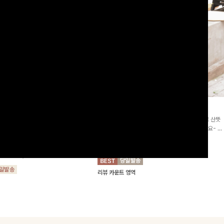
2차리오더]뮨스트링 플라워원피
딘젤퍼프 스트라이프원피스
[청순무드/체형커버]꾸안꾸 무드의 정석🤍 가볍고 산뜻
워 패턴과 랩 디자인으로 여성스러우면
한 착용감으로 여름 내내 손이 자주 가는 원피스예요- 은
를 더해주며 스트링이 내장되어있어 슬
은한 스트라이프 패턴과 여유로운 핏이 만나 편안함은 물
10%
64,900
원
72,100원
할 수 있어요🤍
론, 고급스러운 분위기까지 더해드립니다
00
원
36,800원
리뷰 카운트 영역