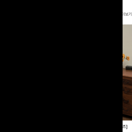
더보기
부츠컷슬랙스[S,M,L사이즈]
쿨링버튼 8부와이드팬츠[FREE,L사이즈]