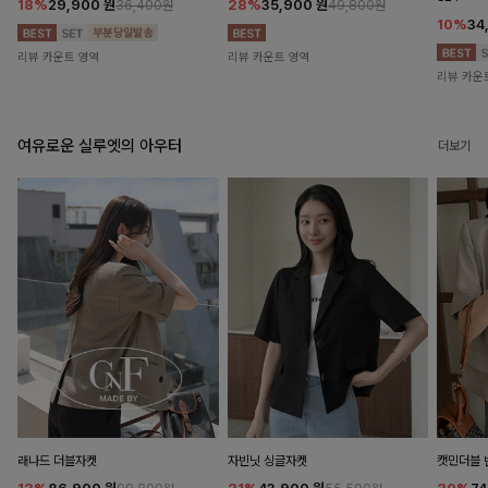
18%
29,900
원
28%
35,900
원
36,400원
49,800원
10%
34
리뷰 카운트 영역
리뷰 카운트 영역
리뷰 카운
여유로운 실루엣의 아우터
더보기
래나드 더블자켓
자빈닛 싱글자켓
캣민더블 