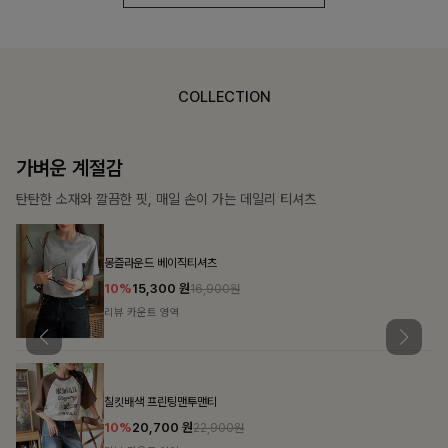
COLLECTION
가장 쉬운 코디
특별한 날부터 일상까지 함께하는 룩
쥬빌스트링 포켓원피스
17%
48,900
원
58,900원
리뷰 카운트 영역
블룬티 나시원피스+셔츠SET
15%
31,900
원
37,500원