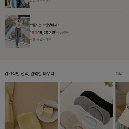
리뷰 카운트 영역
캣시어서커 버튼카라원피스+벨트SET
16%
79,900
원
95,100원
리뷰 카운트 영역
감각적인 선택, 완벽한 마무리
더보기