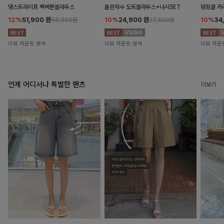
댕스트라이프 백버튼블라우스
율븐자수 도트블라우스+나시SET
덤링클 카
12%
51,900
원
10%
24,900
원
10%
34
58,900원
27,600원
리뷰 카운트 영역
리뷰 카운트 영역
리뷰 카운
언제 어디서나 특별한 팬츠
더보기