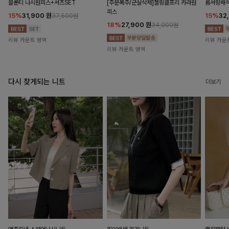
블룬티 나시원피스+셔츠SET
[주문폭주/군살삭제]젤링클프리 카라원
롬셔링배
피스
15%
31,900
원
15%
32
37,500원
18%
27,900
원
34,000원
리뷰 카운트 영역
리뷰 카운
리뷰 카운트 영역
다시 찾게되는 니트
더보기