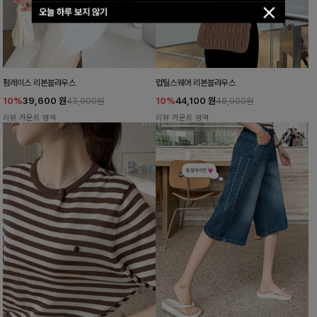
오늘 하루 보지 않기
펌레이스 리본블라우스
럽틸스퀘어 리본블라우스
10%
39,600
원
10%
44,100
원
43,900원
48,900원
리뷰 카운트 영역
리뷰 카운트 영역