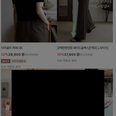
더리골지 카라니트
강력한편안함 와이드슬랙스[FREE,L사이즈]
12%
29,900
원
10%
37,800
원
33,900원
41,900원
리뷰 카운트 영역
리뷰 카운트 영역