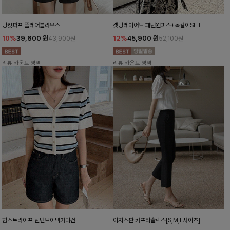
밍킷퍼프 플레어블라우스
캣밍레이어드 패턴원피스+목걸이SET
10%
39,600
원
12%
45,900
원
43,900원
52,100원
리뷰 카운트 영역
리뷰 카운트 영역
함스트라이프 린넨브이넥가디건
이지스판 카프리슬랙스[S,M,L사이즈]