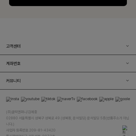
고객센터
계좌번호
커뮤니티
(주)클릭앤퍼니/김예중
02880 서울특별시 성북구 성북로 49 (성북동, 운석빌딩) 운석빌딩 5층(반품주소가 아닙
니다.)
사업자 등록번호 209-81-43420