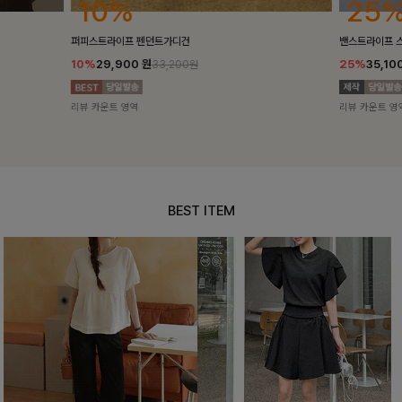
25%
10%
밴스트라이프 스트링원피스
[5천장돌파/C
25%
35,100
원
10%
34,90
46,800원
리뷰 카운트 영역
리뷰 카운트 영
BEST ITEM