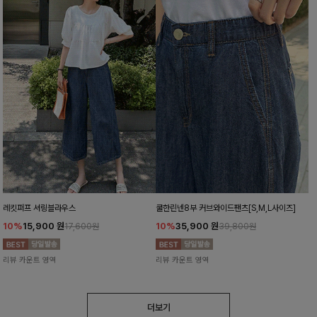
레킷퍼프 셔링블라우스
쿨한린넨8부 커브와이드팬츠[S,M,L사이즈]
10%
15,900
원
10%
35,900
원
17,600원
39,800원
리뷰 카운트 영역
리뷰 카운트 영역
더보기