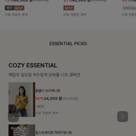
13%
86,900
원
21%
43,900
원
30%
7
99,800원
55,500원
리뷰 카운트 영역
리뷰 카운트 영역
리뷰 카운
ESSENTIAL PICKS
COZY ESSENTIAL
매일의 일상을 부드럽게 감싸줄 니트 컬렉션
론클디 브이넥니트
10%
24,300
원
26,900원
리뷰 카운트 영역
칠스트라이프 카라7부니트