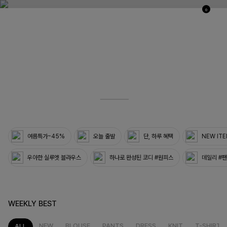
0
03
33
여름특가~45%
오늘 출발
단, 하루 혜택
NEW IT
우아한 실루엣 블라우스
하나로 완성된 코디 #원피스
데일리 #
WEEKLY BEST
NEW
BLOUSE
PANTS
DRESS
KNIT
T-SHIRT
ALL