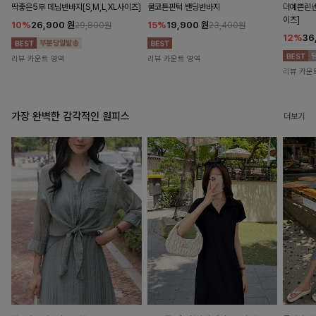
딱좋은5부 데님반바지[S,M,L,XL사이즈]
쿨코튼핀턱 밴딩반바지
더예쁜린넨
이즈]
10%
26,900
원
15%
19,900
원
29,800원
23,400원
12%
36
리뷰 카운트 영역
리뷰 카운트 영역
리뷰 카운
가장 완벽한 감각적인 원피스
더보기