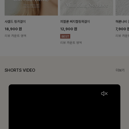
헤룬나비 
사셀드 링귀걸이
피엘룬 써지컬링목걸이
7,900
18,900
원
12,900
원
리뷰 카운
리뷰 카운트 영역
리뷰 카운트 영역
SHORTS VIDEO
더보기