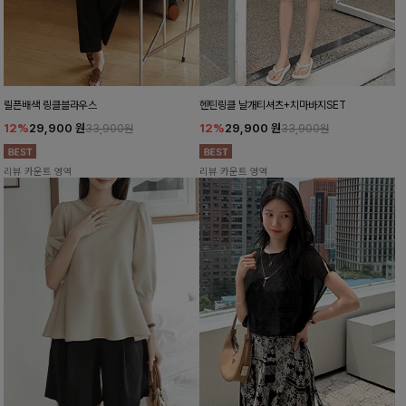
릴픈배색 링클블라우스
헨틴링클 날개티셔츠+치마바지SET
12%
29,900
원
12%
29,900
원
33,900원
33,900원
리뷰 카운트 영역
리뷰 카운트 영역