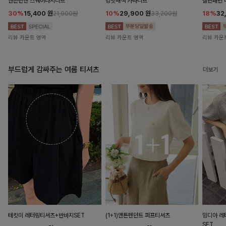
앤즌린넨 스퀘어나시니트
킹밋배색 카라니트
캘핀패턴 
30%
15,400
원
10%
29,900
원
18%
32
21,900원
33,200원
리뷰 카운트 영역
리뷰 카운트 영역
리뷰 카운
부드럽게 감싸주는 여름 티셔츠
더보기
테킷미 레터링티셔츠+반바지SET
(1+1)앤튼펜던트 퍼프티셔츠
밍디아 
SET