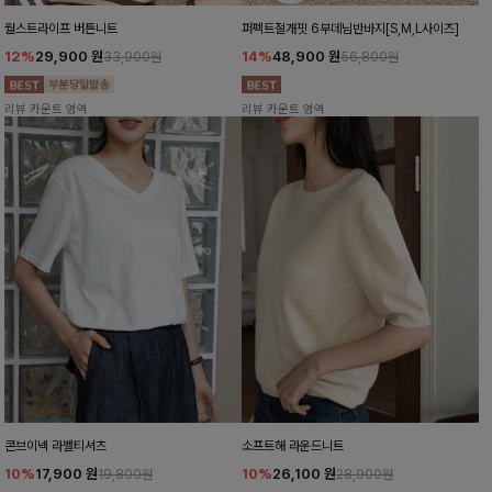
월스트라이프 버튼니트
퍼펙트절개핏 6부데님반바지[S,M,L사이즈]
12%
29,900
원
14%
48,900
원
33,900원
56,800원
리뷰 카운트 영역
리뷰 카운트 영역
콘브이넥 라벨티셔츠
소프트해 라운드니트
10%
17,900
원
10%
26,100
원
19,800원
28,900원