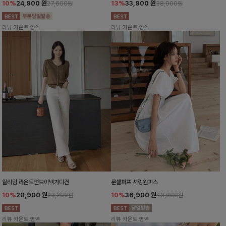
10%
24,900
원
13%
33,900
원
27,600원
38,900원
리뷰 카운트 영역
리뷰 카운트 영역
윌리덤 라운드앤브이넥가디건
룬셀퍼프 셔링원피스
10%
20,900
원
10%
36,900
원
23,200원
40,900원
리뷰 카운트 영역
리뷰 카운트 영역