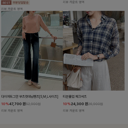
리뷰 카운트 영역
리뷰 카운트 영역
다이어트그만 부츠컷데님팬츠[S,M,L사이즈]
티븐롤업 체크셔츠
10%
47,700
원
10%
24,300
원
52,900원
26,900원
리뷰 카운트 영역
리뷰 카운트 영역