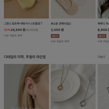
뽀소옹 면메쉬덧신
그렌스 토트백+파우치+스트랩SET
케루디 자
2,000
원
10%
24,300
원
8,900
26,900원
리뷰 카운트 영역
리뷰 카운트 영역
리뷰 카운
디테일의 미학, 주얼리 라인업
더보기