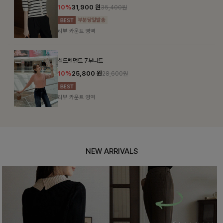
10%
31,900
원
35,400원
리뷰 카운트 영역
셀드펜던트 7부니트
10%
25,800
원
28,600원
리뷰 카운트 영역
NEW ARRIVALS