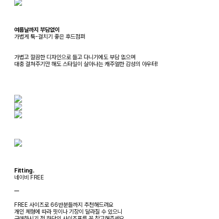
여름날까지 부담없이
가볍게 툭-걸치기 좋은 후드점퍼
가볍고 깔끔한 디자인으로 들고 다니기에도 부담 없으며
대충 걸쳐주기만 해도 스타일이 살아나는 캐주얼한 감성의 아우터!
Fitting.
네이비 FREE
ㅡ
FREE 사이즈로 66반분들까지 추천해드려요
개인 체형에 따라 핏이나 기장이 달라질 수 있으니
구매하시기 전 하단의 사이즈표를 꼭 참고해주세요