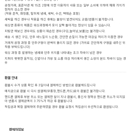
공정거래, 표준약관 제 15조 2항에 의한 이용자의 사용 또는 일부 소비에 의하여 재화 가치가
현저히 감소한 경우
(착용 흔적, 화장품, 탈취제 냄새, 세탁, 수선, 택훼손 포함)
세탁을 하신 경우나 착용을 하신 후에는 불량이 발견되어도 교환/반품이 불가합니다.
워싱면 종류의 제품은 워싱과정에서 옷이 살짝 돌아가는 현상이 있을 수 있습니다.
피팅만 해보신 경우라도 상품이 훼손된 경우(구김,늘어남,보풀)는 불가합니다.
배송 시 생긴 구김, 단추 바느질의 느슨함, 간단한 손질이 가능한 마감실 처리가 미흡한 경우
거래처 공정 과정 중 단추구멍이 완벽히 뚫리지 않은 경우 (가위로 간단하게 구멍을 내주신 뒤
착용 부탁드립니다)
워싱 과정 중 발생하는 냄새와 단추 위치를 나타내는 초크 자국이 남은 경우
지퍼의 뻣뻣한 움직임, 신발이나 가방 및 소품 마감 처리에서 생긴 소량의 본드 자국이 있는 경
우
환불 안내
환불시 수거 상품 확인 후 3일이내 결제하신 방법으로 환불해드립니다
예치금으로 환불 시 다시 원결제(무통장,핸드폰,카드)로의 환불은 불가합니다.
핸드폰 결제후 부분 취소 또는 결제한 달이 지나 환불시, 통신사 정책상 핸드폰 취소가 되지않
아 반품시 결제금액의 3.75%가 차감 후 환불됩니다.
적립금과 복합 결제하여 주문하였을 경우 환불 요청시 적립금이 우선적으로 환원됩니다.
판매자정보