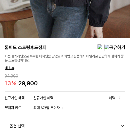
롬피드 스트링후드점퍼
사선 절개라인으로 독특한 디자인을 담았으며 가볍고 심플해서 데일리로 간단하게 걸치기 좋
은 스트링점퍼에요!
개 리뷰
34,300
13%
29,900
신규가입 혜택
신규가입 혜택
혜택보기
무이자 카드
최대 6개월 무이자