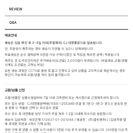
REVIEW
Q&A
배송안내
배송은 입금 확인 후 2~3일 이내(주말제외) CJ 대한통운으로 발송됩니다.
단, 주문량이 폭주하는 경우 배송이 지연될 수 있으니 양해바랍니다.
무료배송은 순수 결제금액 6만원 이상 구매시(할인 및 적립금 제외한 금액) 적용됩니다.
제주도 및 도서산간지역은 추가배송비(도선료) 3,000원이 부과됩니다. (무료배송,교환/반품
시에도 도선료는 고객님 부담)
모든 배송 과정은 CCTV로 촬영 후 출고 진행되고 있어 상품을 고의적으로 훼손하시는 경우
확인이 가능하며 교환/반품 처리 절대 불가합니다.
교환/반품 신청
교환/반품은 상품수령일부터 7일 이내 고객센터 또는 게시판으로 신청해주셔야 합니다.
회수 접수 방법 : CJ대한통운택배(1588-1255)ARS 연결 후 1번 ▷ 1번 ▷ 받으신 운송장 번
호 등록 ▷ 착불로 선택 ▷ 회수접수 완료
회수 접수 후 대한통운 담당 기사가 주말 제외 1-2일 이내에 회수지로 방문합니다.
배송비 입금계좌 : 국민은행 512637-01-001048 / 예금주 : (주)클릭앤퍼니 (입금자명 옆
에 휴대폰 뒷번호 4자리 기재 요청)
대량 구매 후 반품 시 반품 수거 비용이 1만원 이상 추가 부과될 수 있습니다. (30만원 이상 주