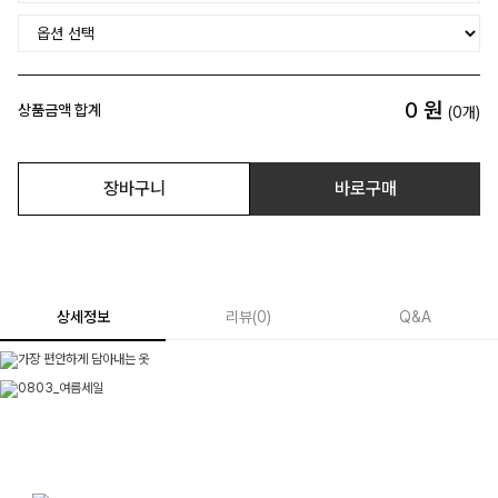
0
원
상품금액 합계
(
0
개)
장바구니
바로구매
상세정보
리뷰
(
0
)
Q&A