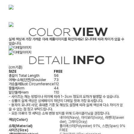
실제 색상과 가장 가까운 아래 제품이미지를 확인하세요! 모니터에 따라 차이가 있을 수
있습니다.
(cm기준)
SIZE
FREE
총길이
Total Length
56
어깨+소매(단면)
Shoulder
73
가슴둘레
Bust Circumference
112
팔둘레
Arm
44
밑단둘레
Hem
110
- 사이즈는 재는 방법이나 위치에 따라 1~3cm 정도의 오차가 발생할 수 있습니다.
- 상품의 실제 색상은 상세페이지 하단의 디테일 컷과 가장 유사합니다.
- 용자의 모니터 사양, 휴대폰 기종 및 해상도 설정에 따라 실제 색상과 다소 차이가 있
을 수 있는 점 참고 부탁드립니다.
- 모든 의류의 첫 세탁은 소재 변형 방지를 위해 드라이클리닝을 권장합니다.
네이비(Navy), 아이보리(Ivory), 라벤더(laven
색상(Color)
der), 그레이(Gray)
소재(Material)
폴리에스터(Polyester) 91%, 스판(Span) 9%
사이즈(Size)
FREE