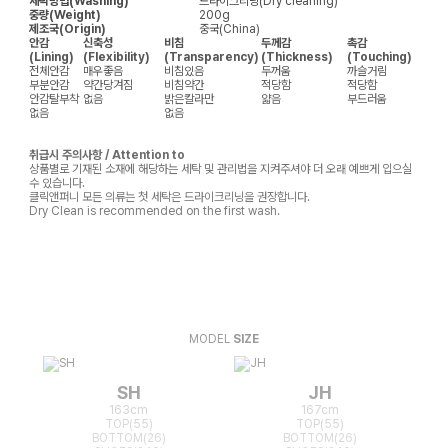
세탁방법(Washing)
드라이크리닝(Dry cleaning)
중량(Weight)
200g
제조국(Origin)
중국(China)
안감
신축성
비침
두께감
촉감
(Lining)
(Flexibility)
(Transparency)
(Thickness)
(Touching)
전체안감
매우좋음
비침있음
두꺼움
까슬거림
부분안감
약간당겨짐
비침약간
적당함
적당함
안감탈부착
없음
밝은칼라만
얇음
부드러움
없음
없음
취급시 주의사항 / Attention to
상품별로 기재된 소재에 해당하는 세탁 및 관리법을 지켜주셔야 더 오래 예쁘게 입으실
수 있습니다.
클릭앤퍼니 모든 의류는 첫 세탁은 드라이크리닝을 권장합니다.
Dry Clean is recommended on the first wash.
MODEL
SIZE
SH
JH
163cm
167cm
TOP(55)
TOP(55)
BOTTOM(26)
BOTTOM(26)