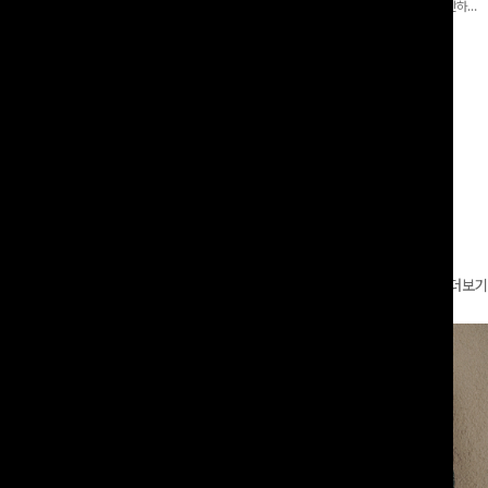
 와이드 팬츠입니다. 여유롭게 떨어지
어 핏 반바지가 함께 구성된 세트 아이템으로, 편안하면
볍게 바스락거리는 소재감으로 시원하고
서도 캐주얼한 꾸안꾸룩을 완성해드립니다 ✨🩵
00
원
18%
29,900
원
49,800원
36,400원
좋은 아이템-
리뷰 카운트 영역
더보기