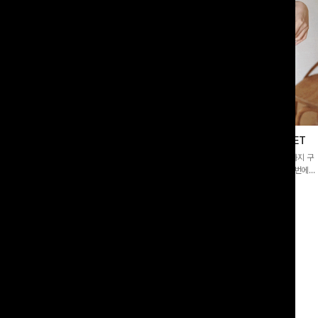
이스블라우스
필딩버튼 카라블라우스+와이드팬츠SET
]깔끔한 소매 퍼프와 레이스 자수로 사
[SET PICK]버튼 카라 블라우스와 팬츠, 스트랩까지 구
 담았으며 은은한 체크 패턴이 더해져
성된 활용도 높은 3종 세트 🤍 코디 걱정 없이 한 번에
스러움 가득 느껴지는 블라우스에요🤍
완성도 있는 스타일링을 연출할 수 있어 데일리하게 즐기
00
원
10%
49,900
원
33,200원
55,400원
기 좋아요 ✨
리뷰 카운트 영역