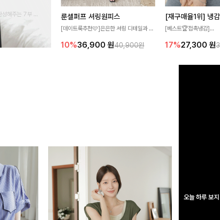
완성해주는 7부 블
룬셀퍼프 셔링원피스
 스타일링을 연출하
[데이트룩추천🩷]은은한 셔링 디테일과 퍼
[베스트🏆접촉냉감]
프 소매가 어우러져 사랑스러운 무드를 완
여름에도 무더위 걱정할 
10%
36,900
원
17%
27,300
원
40,900원
성해주는 원피스🤍 허리 스모크 밴딩이 슬
고 가벼운 소재감으로 
림한 실루엣을 연출해주며, 자연스럽게 퍼
즐기실 수 있는 니트랍니
지는 플레어 라인으로 여성스럽고 편안하게
즐기기 좋아요
오늘 하루 보지