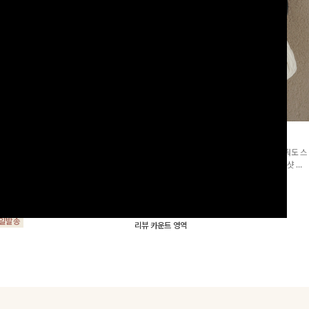
군살삭제]젤링클프리 카라원피
조단스트링 체크원피스
[고객요청재입고/2천장돌파💚]하나만 툭 착용해줘도 스
프리 원단으로 항상 깔끔하게 착용 가능
타일리시해 보이는 휘뚜루 마뚜루 아이템 ~ ! 인생샷 건
지는 넉넉한 핏으로 군살을 완벽히 커버
질 수 있는 세련된 무드의 체크 패턴이 들어간 원피스 : )
15%
29,900
원
35,100원
요🖤
00
원
34,000원
리뷰 카운트 영역