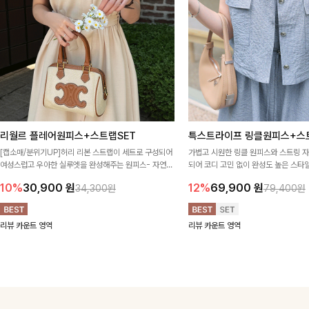
리월르 플레어원피스+스트랩SET
특스트라이프 링클원피스+스
[캡소매/분위기UP]허리 리본 스트랩이 세트로 구성되어
가볍고 시원한 링클 원피스와 스트링 
여성스럽고 우아한 실루엣을 완성해주는 원피스- 자연스
되어 코디 고민 없이 완성도 높은 스
럽게 퍼지는 플레어 라인과 깔끔한 핏이 어우러져 단정하
아이템 🤍 따로 또 같이 활용하기 좋아
10%
30,900
원
12%
69,900
원
34,300원
79,400원
면서도 여리한 무드로 입어져✨
링 디테일로 다양한 핏을 연출할 수 있
행룩까지 멋스럽게 즐기기 좋아요 ✨
리뷰 카운트 영역
리뷰 카운트 영역