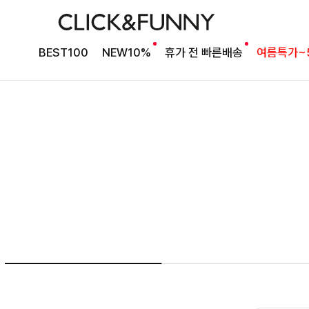
NO1. 썸머베스트
BEST100
NEW10%
휴가 전 빠른배송
여름특가~
두가지 컬러 데일리아이템
룬카일 스트라이프셔츠