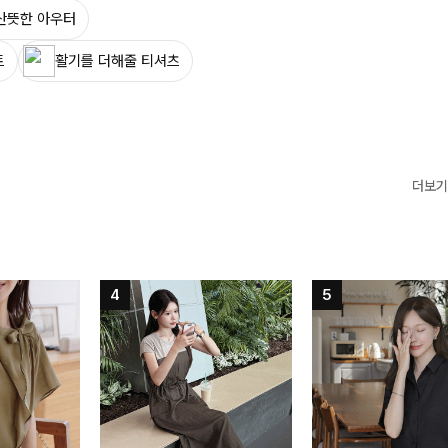
산뜻한 아우터
트
활기를 더해줄 티셔츠
더보기