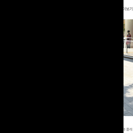
더보기
와이드팬츠[FREE,L사이즈]
테킷미 레터링티셔츠+반바지SET
8부기장]사이드 버튼 디테일이 은은한
[데일리부터 여행룩까지]감각적인 레터링 티셔츠와 플레