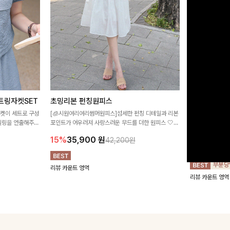
트링자켓SET
초밍리본 펀칭원피스
[주문폭주/
스
자켓이 세트로 구성
[🧊시원여리여리썸머원피스]섬세한 펀칭 디테일과 리본
타일링을 연출해주는
포인트가 어우러져 사랑스러운 무드를 더한 원피스 🤍
구김이 적은 링클
 실용적이며, 스트
여리하게 퍼지는 실루엣으로 로맨틱하고 여성스럽게 연
하며 일자로 떨어
15%
35,900
원
42,200원
어 데일리부터 여
출돼요 ✨
해주는 원피스에
18%
27,9
리뷰 카운트 영역
리뷰 카운트 영역