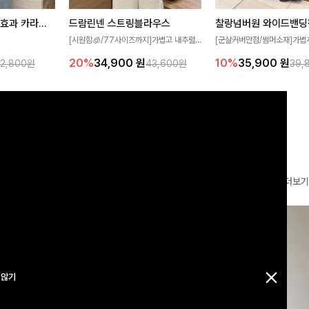
[재구매율1위] 냉감효과 카라니트
드람린넨 스트링블라우스
[군살커버만점/썸머소재]가볍
[시원함🧊/77사이즈까지]가볍고 내추럴
필요가 없어요!얇
원단과 여유로운 와이드 핏으로
한 텍스처가 돋보이는 블라우스로, 답답함
10%
35,900
원
20%
34,900
원
32,800원
39,
43,600원
여름에도 시원하게
편안하게 착용하실 수 있는 팬
없는 슬릿 카라 디자인이 얼굴선을 더욱 시
다
✨ 허리 전체 밴딩과 스트링 
원하게 연출해드립니다 🤍🌿
감 있는 착용감을 더해드려요!
더보기
 않기