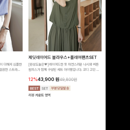
제딧레이어드 블라우스+플레어팬츠SET
뮬론퍼프 레
이 더해져 심플한
[완성도높은💗]레이어드한 듯 자연스러운 나시와 버튼
[데이트룩추천🩷
깔끔한 스트라이
원피스가 함께 구성된 세트 아이템입니다. 코디 고민 없
랑스러운 분위기를
 좋은 블라우스예요
이 한 벌만으로도 내추럴하면서 여성스러운 썸머룩 완성!
밋밋함 없이 여성
12%
43,900
원
10%
29,9
49,800원
리뷰 카운트 영역
리뷰 카운트 영역