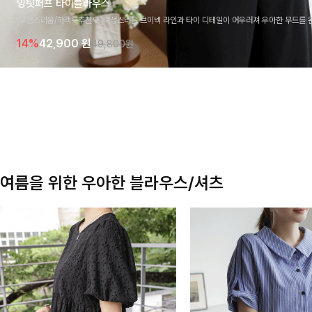
밍팃퍼프 타이블라우스
[고급스러움/하객룩추천💎]여성스러운 브이넥 라인과 타이 디테일이 어우러져 우아한 무드를 
라우스 🤍 여유로운 7부 소매로 편안하게 착용되며 데일리룩부터 출근룩, 하객룩까지 세련된
14%
42,900
원
49,800원
기 좋은 아이템이에요
여름을 위한 우아한 블라우스/셔츠