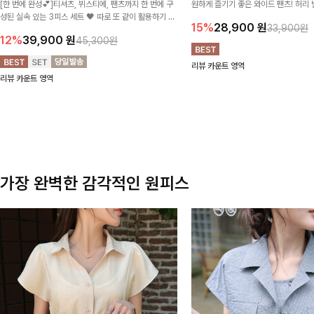
[한 번에 완성💕]티셔츠, 뷔스티에, 팬츠까지 한 번에 구
원하게 즐기기 좋은 와이드 팬츠! 허리
성된 실속 있는 3피스 세트 🖤 따로 또 같이 활용하기 좋
테일로 편안한 착용감을 더했으며, 여
15%
28,900
원
33,900원
아 코디 걱정 없이 데일리하게 즐기기 좋아요 ✨
이드핏이 군살을 자연스럽게 커버해준답
12%
39,900
원
45,300원
리뷰 카운트 영역
리뷰 카운트 영역
가장 완벽한 감각적인 원피스