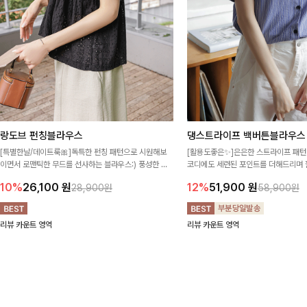
랑도브 펀칭블라우스
댕스트라이프 백버튼블라우스
[특별한날/데이트룩🎀]독특한 펀칭 패턴으로 시원해보
[활용도좋은✨]은은한 스트라이프 패턴
이면서 로맨틱한 무드를 선사하는 블라우스:) 풍성한 퍼
코디에도 세련된 포인트를 더해드리며 
프 소매와 밑단 셔링으로 스타일을 더했어요
프 디테일로 유행 없이 오래 함께하기
10%
26,100
원
12%
51,900
원
28,900원
58,900원
리뷰 카운트 영역
리뷰 카운트 영역