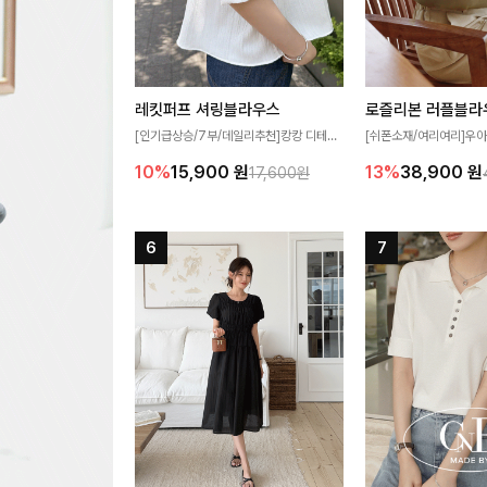
레킷퍼프 셔링블라우스
로즐리본 러플블라
[인기급상승/7부/데일리추천]캉캉 디테일
[쉬폰소재/여리여리]우아
이 더해져 사랑스럽고 풍성한 실루엣을 완
연스럽게 흐르는 러플 
10%
15,900
원
13%
38,900
원
17,600원
성해주는 블라우스 🤍 가볍게 퍼지는 핏으
분위기를 더해주는 블라우
로 체형을 자연스럽게 커버해주며 여성스럽
한 소재감과 여유롭게 
게 즐기기 좋아요 ✨
얼굴까지 화사해 보이며
좋아요