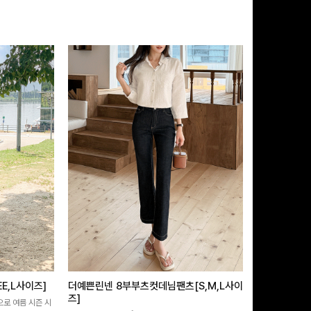
E,L사이즈]
더예쁜린넨 8부부츠컷데님팬츠[S,M,L사이
쿨링버튼 8부
즈]
으로 여름 시즌 시
[바스락소재💙/