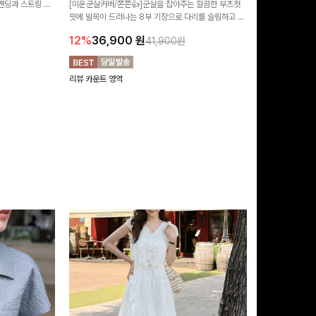
 밴딩과 스트링 디
[미운군살커버/쫀쫀👍]군살을 잡아주는 깔끔한 부츠컷
포인트가 되어주는
유롭게 떨어지는 와
핏에 발목이 드러나는 8부 기장으로 다리를 슬림하고 길
는 실루엣과 가
14%
42,9
니다:)
어보이게 만들어주며 생지 소재로 멋을 더한 데님팬츠에
편안하게 즐기기 
12%
36,900
원
41,900원
요~!
리뷰 카운트 영역
리뷰 카운트 영역