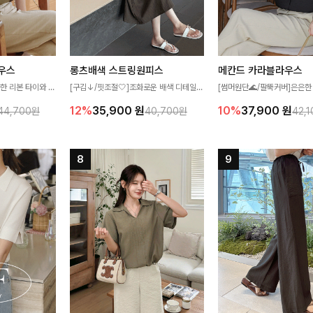
우스
롱츠배색 스트링원피스
메칸드 카라블라우스
한 리본 타이와 자
[구김↓/핏조절🤍]조화로운 배색 디테일로
[썸머원단🌊/팔뚝커버]은은한
디테일이 여성스러운
스타일을 더한 원피스! 스트링이 내장되어
와 여유로운 실루엣이 만나 
12%
35,900
원
10%
37,900
원
44,700원
40,700원
42,
스 🤎 하늘하늘
있어 여리여리한 라인을 만들어주고 넉넉한
세련된 무드를 연출해주는 블
떨어지는 실루엣으로
포켓으로 실용성까지 갖췄어요:)
리룩부터 출근룩까지 다양하게
 세련되게 즐기기
은 베이직한 디자인!