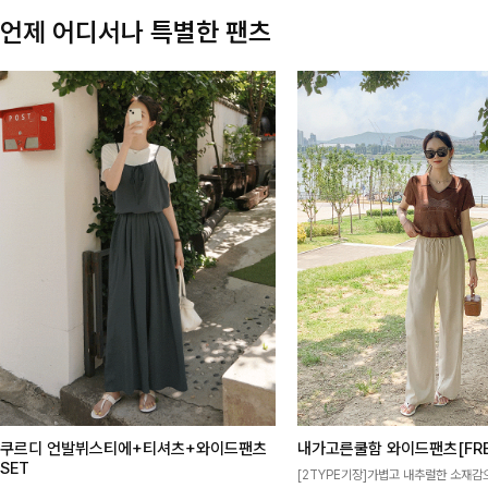
언제 어디서나 특별한 팬츠
쿠르디 언발뷔스티에+티셔츠+와이드팬츠
내가고른쿨함 와이드팬츠[FRE
SET
[2TYPE기장]가볍고 내추럴한 소재감