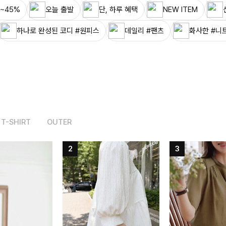
~45%
오늘 출발
단, 하루 혜택
NEW ITEM
하나로 완성된 코디 #원피스
데일리 #팬츠
화사한 #니
T-SHIRT
OUTER