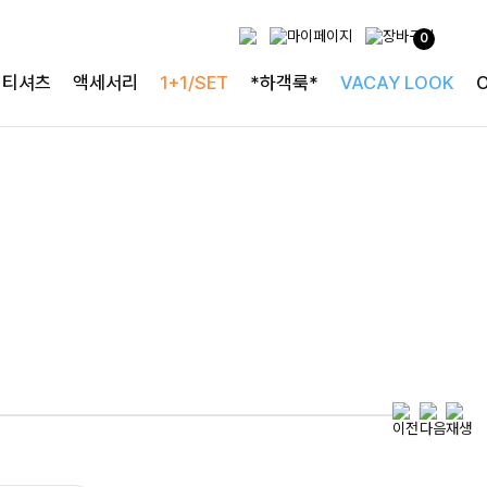
0
투피스로 완성되는
티셔츠
액세서리
1+1/SET
*하객룩*
VACAY LOOK
완성도 높은 원피스SET
특스트라이프 링클원피스+스트링자켓SET