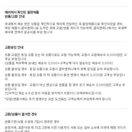
해외에서 확인된 불량제품
반품/교환 안내
국내에서 배송 받은 상품을 개인적으로 해외에 전달하신 후 불량제품으로 확인되었을 경우,
해당 제품이 클릭앤퍼니로 도착된 후에 교환/반품 처리가 가능하며, 클릭앤퍼니에서는 국내택
배비에 한해서 운송비를 부담 합니다
교환운임 안내
상품 교환은 동일 상품 또는 타 상품으로도 교환 가능하며, 교환시 교환배송비 6,000원은 고
객님 부담입니다.
(상품을 저희쪽에 보내는 배송비 3,000+고객님께 다시 발송되는 배송비 3,000)
상품 불량일 경우 : 동일 상품으로 교환시 클릭앤퍼니에서 왕복 운임을 모두 부담합니다.
상품 불량일 경우 : 동일 상품 외 타 상품이나 옵션 변경시 배송비 3,000원 고객님 부담입니
다.
상품 불량일 경우 : 교환이 아닌 변심으로 반품을 할 경우 초기 배송비 3,000원은 고객님 부
담입니다.
(인위적인 훼손 & 수선 등의 악용을 방지하기 위함이니 양해부탁드립니다)
*교환/반품시에도 추가 발생되는 모든 도선료는 고객님께서 부담해주셔야 합니다.
교환/반품이 불가한 경우
반품기한(상품 수령후 7일)이 경과한 경우
공정거래, 표준약관 제 15조 2항에 의한 이용자의 사용 또는 일부 소비에 의하여 재화 가치가
현저히 감소한 경우