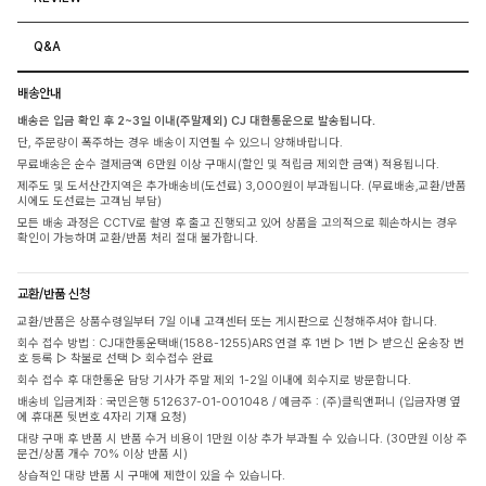
Q&A
배송안내
배송은 입금 확인 후 2~3일 이내(주말제외) CJ 대한통운으로 발송됩니다.
단, 주문량이 폭주하는 경우 배송이 지연될 수 있으니 양해바랍니다.
무료배송은 순수 결제금액 6만원 이상 구매시(할인 및 적립금 제외한 금액) 적용됩니다.
제주도 및 도서산간지역은 추가배송비(도선료) 3,000원이 부과됩니다. (무료배송,교환/반품
시에도 도선료는 고객님 부담)
모든 배송 과정은 CCTV로 촬영 후 출고 진행되고 있어 상품을 고의적으로 훼손하시는 경우
확인이 가능하며 교환/반품 처리 절대 불가합니다.
교환/반품 신청
교환/반품은 상품수령일부터 7일 이내 고객센터 또는 게시판으로 신청해주셔야 합니다.
회수 접수 방법 : CJ대한통운택배(1588-1255)ARS 연결 후 1번 ▷ 1번 ▷ 받으신 운송장 번
호 등록 ▷ 착불로 선택 ▷ 회수접수 완료
회수 접수 후 대한통운 담당 기사가 주말 제외 1-2일 이내에 회수지로 방문합니다.
배송비 입금계좌 : 국민은행 512637-01-001048 / 예금주 : (주)클릭앤퍼니 (입금자명 옆
에 휴대폰 뒷번호 4자리 기재 요청)
대량 구매 후 반품 시 반품 수거 비용이 1만원 이상 추가 부과될 수 있습니다. (30만원 이상 주
문건/상품 개수 70% 이상 반품 시)
상습적인 대량 반품 시 구매에 제한이 있을 수 있습니다.