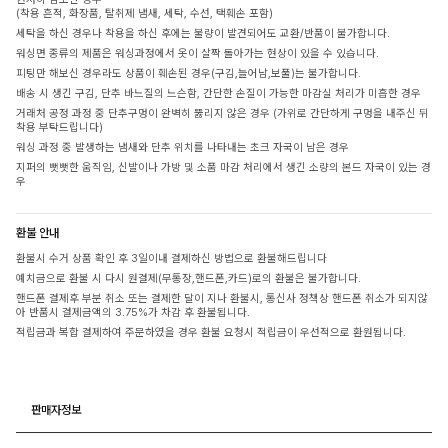
(착용 흔적, 화장품, 탈취제 냄새, 세탁, 수선, 택훼손 포함)
세탁을 하신 경우나 착용을 하신 후에는 불량이 발견되어도 교환/반품이 불가합니다.
워싱면 종류의 제품은 워싱과정에서 옷이 살짝 돌아가는 현상이 있을 수 있습니다.
피팅만 해보신 경우라도 상품이 훼손된 경우(구김,늘어남,보풀)는 불가합니다.
배송 시 생긴 구김, 단추 바느질의 느슨함, 간단한 손질이 가능한 마감실 처리가 미흡한 경우
거래처 공정 과정 중 단추구멍이 완벽히 뚫리지 않은 경우 (가위로 간단하게 구멍을 내주신 뒤
착용 부탁드립니다)
워싱 과정 중 발생하는 냄새와 단추 위치를 나타내는 초크 자국이 남은 경우
지퍼의 뻣뻣한 움직임, 신발이나 가방 및 소품 마감 처리에서 생긴 소량의 본드 자국이 있는 경
우
환불 안내
환불시 수거 상품 확인 후 3일이내 결제하신 방법으로 환불해드립니다
예치금으로 환불 시 다시 원결제(무통장,핸드폰,카드)로의 환불은 불가합니다.
핸드폰 결제후 부분 취소 또는 결제한 달이 지나 환불시, 통신사 정책상 핸드폰 취소가 되지않
아 반품시 결제금액의 3.75%가 차감 후 환불됩니다.
적립금과 복합 결제하여 주문하였을 경우 환불 요청시 적립금이 우선적으로 환원됩니다.
판매자정보