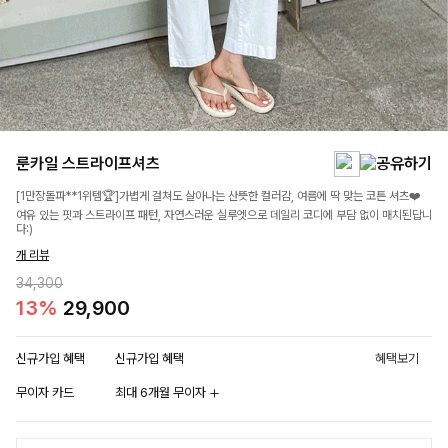
룬카일 스트라이프셔츠
[1만장돌파**1위템🏆]가볍게 걸쳐도 살아나는 산뜻한 컬러감, 여름에 딱 맞는 코튼 셔츠❤️
여유 있는 핏과 스트라이프 패턴, 자연스러운 실루엣으로 데일리 코디에 부담 없이 매치된답니
다:)
개 리뷰
34,300
13%
29,900
신규가입 혜택
신규가입 혜택
혜택보기
무이자 카드
최대 6개월 무이자