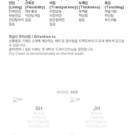
안감
신축성
비침
두께감
촉감
(Lining)
(Flexibility)
(Transparency)
(Thickness)
(Touching)
전체안감
매우좋음
비침있음
두꺼움
까슬거림
부분안감
약간당겨짐
비침약간
적당함
적당함
안감탈부착
없음
밝은칼라만
얇음
부드러움
없음
없음
취급시 주의사항 / Attention to
상품별로 기재된 소재에 해당하는 세탁 및 관리법을 지켜주셔야 더 오래 예쁘게 입으실
수 있습니다.
클릭앤퍼니 모든 의류는 첫 세탁은 드라이크리닝을 권장합니다.
Dry Clean is recommended on the first wash.
MODEL
SIZE
SH
JH
163cm
167cm
TOP(55)
TOP(55)
BOTTOM(26)
BOTTOM(26)
SHOES(240)
SHOES(240)