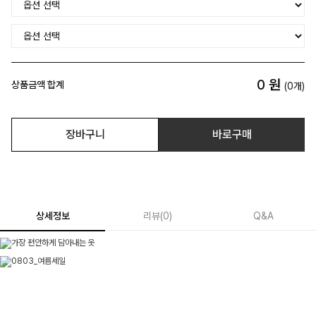
0
원
상품금액 합계
(
0
개)
장바구니
바로구매
상세정보
리뷰
(
0
)
Q&A