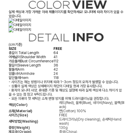
실제 색상과 가장 가까운 아래 제품이미지를 확인하세요! 모니터에 따라 차이가 있을 수
있습니다.
(cm기준)
SIZE
FREE
총길이
Total Length
64
어깨넓이
Shoulder Width
41
가슴둘레
Bust Circumference
112
팔길이
Sleeve Length
36
팔둘레
Arm
42
암홀너비
Armhole
24
밑단둘레
Hem
118
- 사이즈는 재는 방법이나 위치에 따라 1~3cm 정도의 오차가 발생할 수 있습니다.
- 상품의 실제 색상은 상세페이지 하단의 디테일 컷과 가장 유사합니다.
- 용자의 모니터 사양, 휴대폰 기종 및 해상도 설정에 따라 실제 색상과 다소 차이가 있
을 수 있는 점 참고 부탁드립니다.
- 모든 의류의 첫 세탁은 소재 변형 방지를 위해 드라이클리닝을 권장합니다.
레드(Red), 블루(Blue), 네이비(Navy), 블랙(Bl
색상(Color)
ack)
소재(Material)
면(Cotton) 100%
사이즈(Size)
FREE
드라이크리닝(Dry cleaning), 손세탁(Hand
세탁방법(Washing)
wash)
중량(Weight)
130g
제조국(Origin)
중국(China)