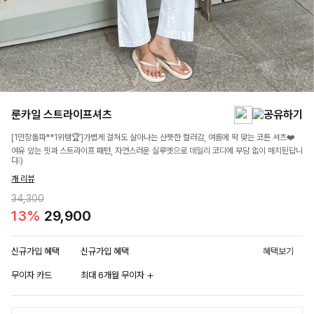
룬카일 스트라이프셔츠
[1만장돌파**1위템🏆]가볍게 걸쳐도 살아나는 산뜻한 컬러감, 여름에 딱 맞는 코튼 셔츠❤️
여유 있는 핏과 스트라이프 패턴, 자연스러운 실루엣으로 데일리 코디에 부담 없이 매치된답니
다:)
개 리뷰
34,300
13%
29,900
신규가입 혜택
신규가입 혜택
혜택보기
무이자 카드
최대 6개월 무이자