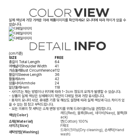
실제 색상과 가장 가까운 아래 제품이미지를 확인하세요! 모니터에 따라 차이가 있을 수
있습니다.
(cm기준)
SIZE
FREE
총길이
Total Length
64
어깨넓이
Shoulder Width
41
가슴둘레
Bust Circumference
112
팔길이
Sleeve Length
36
팔둘레
Arm
42
암홀너비
Armhole
24
밑단둘레
Hem
118
- 사이즈는 재는 방법이나 위치에 따라 1~3cm 정도의 오차가 발생할 수 있습니다.
- 상품의 실제 색상은 상세페이지 하단의 디테일 컷과 가장 유사합니다.
- 용자의 모니터 사양, 휴대폰 기종 및 해상도 설정에 따라 실제 색상과 다소 차이가 있
을 수 있는 점 참고 부탁드립니다.
- 모든 의류의 첫 세탁은 소재 변형 방지를 위해 드라이클리닝을 권장합니다.
레드(Red), 블루(Blue), 네이비(Navy), 블랙(Bl
색상(Color)
ack)
소재(Material)
면(Cotton) 100%
사이즈(Size)
FREE
드라이크리닝(Dry cleaning), 손세탁(Hand
세탁방법(Washing)
wash)