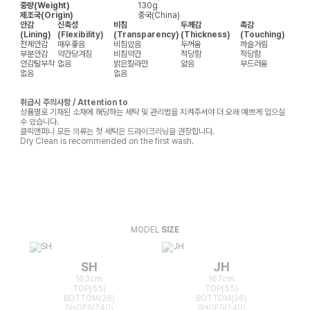
중량(Weight)
130g
제조국(Origin)
중국(China)
안감
신축성
비침
두께감
촉감
(Lining)
(Flexibility)
(Transparency)
(Thickness)
(Touching)
전체안감
매우좋음
비침있음
두꺼움
까슬거림
부분안감
약간당겨짐
비침약간
적당함
적당함
안감탈부착
없음
밝은칼라만
얇음
부드러움
없음
없음
취급시 주의사항 / Attention to
상품별로 기재된 소재에 해당하는 세탁 및 관리법을 지켜주셔야 더 오래 예쁘게 입으실
수 있습니다.
클릭앤퍼니 모든 의류는 첫 세탁은 드라이크리닝을 권장합니다.
Dry Clean is recommended on the first wash.
MODEL
SIZE
SH
JH
163cm
167cm
TOP(55)
TOP(55)
BOTTOM(26)
BOTTOM(26)
SHOES(240)
SHOES(240)