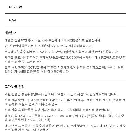
REVIEW
Q&A
배송안내
배송은 입금 확인 후 2~3일 이내(주말제외) CJ 대한통운으로 발송됩니다.
단, 주문량이 폭주하는 경우 배송이 지연될 수 있으니 양해바랍니다.
무료배송은 순수 결제금액 6만원 이상 구매시(할인 및 적립금 제외한 금액) 적용됩니다.
제주도 및 도서산간지역은 추가배송비(도선료) 3,000원이 부과됩니다. (무료배송,교환/반품
시에도 도선료는 고객님 부담)
모든 배송 과정은 CCTV로 촬영 후 출고 진행되고 있어 상품을 고의적으로 훼손하시는 경우
확인이 가능하며 교환/반품 처리 절대 불가합니다.
교환/반품 신청
교환/반품은 상품수령일부터 7일 이내 고객센터 또는 게시판으로 신청해주셔야 합니다.
회수 접수 방법 : CJ대한통운택배(1588-1255)ARS 연결 후 1번 ▷ 1번 ▷ 받으신 운송장 번
호 등록 ▷ 착불로 선택 ▷ 회수접수 완료
회수 접수 후 대한통운 담당 기사가 주말 제외 1-2일 이내에 회수지로 방문합니다.
배송비 입금계좌 : 국민은행 512637-01-001048 / 예금주 : (주)클릭앤퍼니 (입금자명 옆
에 휴대폰 뒷번호 4자리 기재 요청)
대량 구매 후 반품 시 반품 수거 비용이 1만원 이상 추가 부과될 수 있습니다. (30만원 이상 주
문건/상품 개수 70% 이상 반품 시)