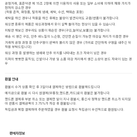
공정거래, 표준약관 제 15조 2항에 의한 이용자의 사용 또는 일부 소비에 의하여 재화 가치가
현저히 감소한 경우
(착용 흔적, 화장품, 탈취제 냄새, 세탁, 수선, 택훼손 포함)
세탁을 하신 경우나 착용을 하신 후에는 불량이 발견되어도 교환/반품이 불가합니다.
워싱면 종류의 제품은 워싱과정에서 옷이 살짝 돌아가는 현상이 있을 수 있습니다.
피팅만 해보신 경우라도 상품이 훼손된 경우(구김,늘어남,보풀)는 불가합니다.
배송 시 생긴 구김, 단추 바느질의 느슨함, 간단한 손질이 가능한 마감실 처리가 미흡한 경우
거래처 공정 과정 중 단추구멍이 완벽히 뚫리지 않은 경우 (가위로 간단하게 구멍을 내주신 뒤
착용 부탁드립니다)
워싱 과정 중 발생하는 냄새와 단추 위치를 나타내는 초크 자국이 남은 경우
지퍼의 뻣뻣한 움직임, 신발이나 가방 및 소품 마감 처리에서 생긴 소량의 본드 자국이 있는 경
우
환불 안내
환불시 수거 상품 확인 후 3일이내 결제하신 방법으로 환불해드립니다
예치금으로 환불 시 다시 원결제(무통장,핸드폰,카드)로의 환불은 불가합니다.
핸드폰 결제후 부분 취소 또는 결제한 달이 지나 환불시, 통신사 정책상 핸드폰 취소가 되지않
아 반품시 결제금액의 3.75%가 차감 후 환불됩니다.
적립금과 복합 결제하여 주문하였을 경우 환불 요청시 적립금이 우선적으로 환원됩니다.
판매자정보