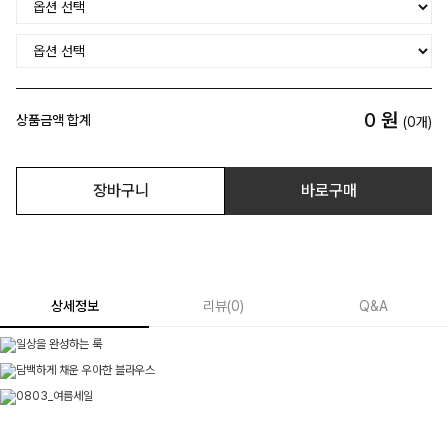
0
원
상품금액 합계
(
0
개)
장바구니
바로구매
상세정보
리뷰
(
0
)
Q&A