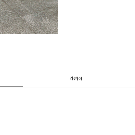
리뷰(
)
0