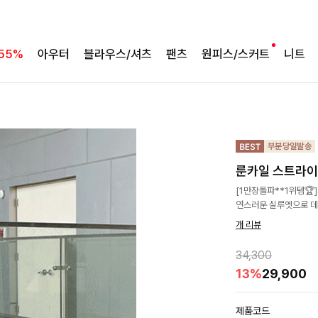
55%
아우터
블라우스/셔츠
팬츠
원피스/스커트
니트
룬카일 스트라
[1만장돌파**1위템🏆
연스러운 실루엣으로 데
개 리뷰
34,300
13%
29,900
제품코드