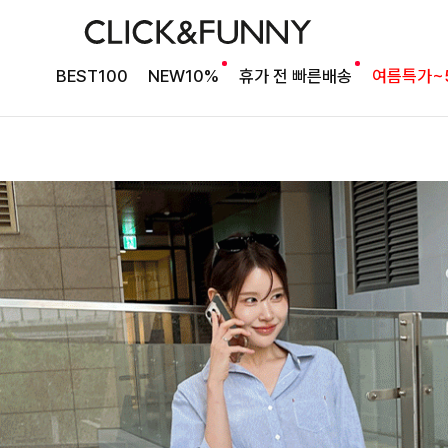
BEST100
NEW10%
휴가 전 빠른배송
여름특가~